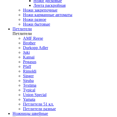
Ножи дисковые
Лента раскройная
Ножи закрепочные
Ножи карманные автоматы
Ножи разное
Ножи бытовые
Петлители
Петлители
AMF Reese
Brother
Durkopp Adler
Juki
Kansai
Pegasus
Pfaff
Rimoldi
Singer
Siruba
Textima
Typical
Union Special
Yamata
Петлители 51 кл.
Петлители разные
Ножницы швейные