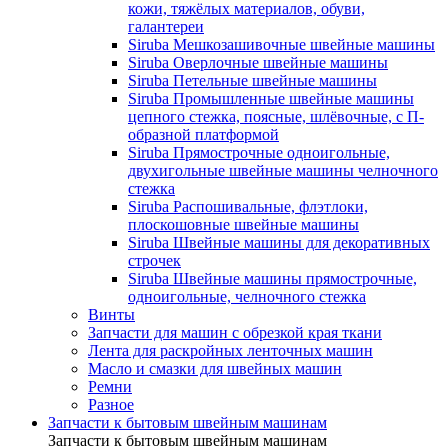
кожи, тяжёлых материалов, обуви,
галантереи
Siruba Мешкозашивочные швейные машины
Siruba Оверлочные швейные машины
Siruba Петельные швейные машины
Siruba Промышленные швейные машины
цепного стежка, поясные, шлёвочные, с П-
образной платформой
Siruba Прямострочные одноигольные,
двухигольные швейные машины челночного
стежка
Siruba Распошивальные, флэтлоки,
плоскошовные швейные машины
Siruba Швейные машины для декоративных
строчек
Siruba Швейные машины прямострочные,
одноигольные, челночного стежка
Винты
Запчасти для машин с обрезкой края ткани
Лента для раскройных ленточных машин
Масло и смазки для швейных машин
Ремни
Разное
Запчасти к бытовым швейным машинам
Запчасти к бытовым швейным машинам