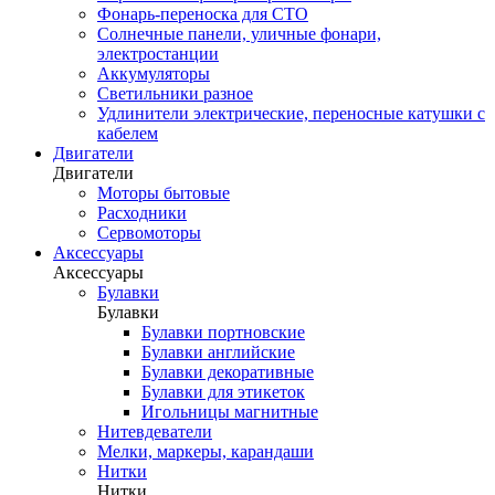
Фонарь-переноска для СТО
Солнечные панели, уличные фонари,
электростанции
Аккумуляторы
Светильники разное
Удлинители электрические, переносные катушки с
кабелем
Двигатели
Двигатели
Моторы бытовые
Расходники
Сервомоторы
Аксессуары
Аксессуары
Булавки
Булавки
Булавки портновские
Булавки английские
Булавки декоративные
Булавки для этикеток
Игольницы магнитные
Нитевдеватели
Мелки, маркеры, карандаши
Нитки
Нитки