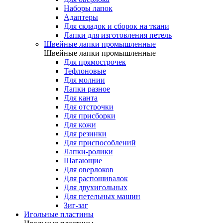
Наборы лапок
Адаптеры
Для складок и сборок на ткани
Лапки для изготовления петель
Швейные лапки промышленные
Швейные лапки промышленные
Для прямострочек
Тефлоновые
Для молнии
Лапки разное
Для канта
Для отстрочки
Для присборки
Для кожи
Для резинки
Для приспособлений
Лапки-ролики
Шагающие
Для оверлоков
Для распошивалок
Для двухигольных
Для петельных машин
Зиг-заг
Игольные пластины