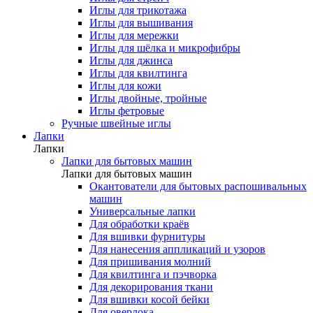
Иглы для трикотажа
Иглы для вышивания
Иглы для мережки
Иглы для шёлка и микрофибры
Иглы для джинса
Иглы для квилтинга
Иглы для кожи
Иглы двойные, тройные
Иглы фетровые
Ручные швейные иглы
Лапки
Лапки
Лапки для бытовых машин
Лапки для бытовых машин
Окантователи для бытовых распошивальных
машин
Универсальные лапки
Для обработки краёв
Для вшивки фурнитуры
Для нанесения аппликаций и узоров
Для пришивания молний
Для квилтинга и пэчворка
Для декорирования ткани
Для вшивки косой бейки
Для оверлока