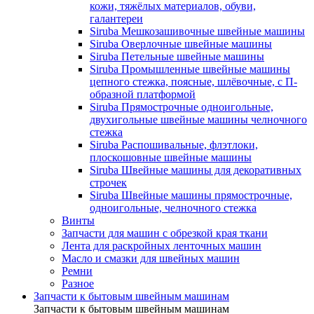
кожи, тяжёлых материалов, обуви,
галантереи
Siruba Мешкозашивочные швейные машины
Siruba Оверлочные швейные машины
Siruba Петельные швейные машины
Siruba Промышленные швейные машины
цепного стежка, поясные, шлёвочные, с П-
образной платформой
Siruba Прямострочные одноигольные,
двухигольные швейные машины челночного
стежка
Siruba Распошивальные, флэтлоки,
плоскошовные швейные машины
Siruba Швейные машины для декоративных
строчек
Siruba Швейные машины прямострочные,
одноигольные, челночного стежка
Винты
Запчасти для машин с обрезкой края ткани
Лента для раскройных ленточных машин
Масло и смазки для швейных машин
Ремни
Разное
Запчасти к бытовым швейным машинам
Запчасти к бытовым швейным машинам