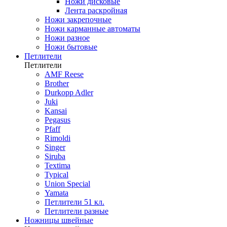
Ножи дисковые
Лента раскройная
Ножи закрепочные
Ножи карманные автоматы
Ножи разное
Ножи бытовые
Петлители
Петлители
AMF Reese
Brother
Durkopp Adler
Juki
Kansai
Pegasus
Pfaff
Rimoldi
Singer
Siruba
Textima
Typical
Union Special
Yamata
Петлители 51 кл.
Петлители разные
Ножницы швейные