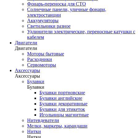
Фонарь-переноска для СТО
Солнечные панели, уличные фонари,
электростанции
Аккумуляторы
Светильники разное
Удлинители электрические, переносные катушки с
кабелем
Двигатели
Двигатели
Моторы бытовые
Расходники
Сервомоторы
Аксессуары
Аксессуары
Булавки
Булавки
Булавки портновские
Булавки английские
Булавки декоративные
Булавки для этикеток
Игольницы магнитные
Нитевдеватели
Мелки, маркеры, карандаши
Нитки
Нитки