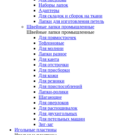
Наборы лапок
Адаптеры
Для складок и сборок на ткани
Лапки для изготовления петель
Швейные лапки промышленные
Швейные лапки промышленные
Для прямострочек
Тефлоновые
Для молнии
Лапки разное
Для канта
Для отстрочки
Для присборки
Для кожи
Для резинки
Для приспособлений
Лапки-ролики
Шагающие
Для оверлоков
Для распошивалок
Для двухигольных
Для петельных машин
Зиг-заг
Игольные пластины