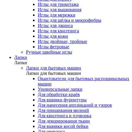
Иглы для трикотажа
Иглы для вышивания
Иглы для мережки
Иглы для шёлка и микрофибры
Иглы для джинса
Иглы для квилтинга
Иглы для кожи
Иглы двойные, тройные
Иглы фетровые
Ручные швейные иглы
Лапки
Лапки
Лапки для бытовых машин
Лапки для бытовых машин
Окантователи для бытовых распошивальных
машин
Универсальные лапки
Для обработки краёв
Для вшивки фурнитуры
Для нанесения аппликаций и узоров
Для пришивания молний
Для квилтинга и пэчворка
Для декорирования ткани
Для вшивки косой бейки
Для оверлока