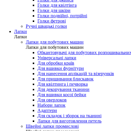
Голки для мережки
Голки для шовку і мікрофібри
Голки для джинса
Голки для квілтінга
Голки для шкіри
Голки подвійні, потрійні
Голки фетрові
Ручні швацькі голки
Лапки
Лапки
Лапки для побутових машин
Лапки для побутових машин
Обкантовувачі для побутових розпошивальни
Універсальні лапки
Для обробки країв
Для вшивки фурнітури
Для нанесення аплікацій та візерунків
Для пришивання блискавок
Для квілтинга і печворка
Для декорування тканини
Для вшивки косої бейки
Для оверлоков
Набори лапок
Адаптери
Для складок і зборок на тканині