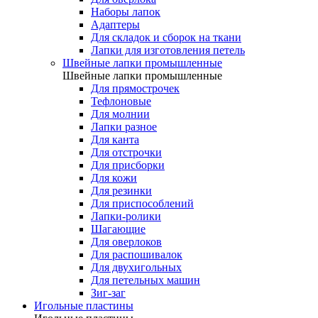
Наборы лапок
Адаптеры
Для складок и сборок на ткани
Лапки для изготовления петель
Швейные лапки промышленные
Швейные лапки промышленные
Для прямострочек
Тефлоновые
Для молнии
Лапки разное
Для канта
Для отстрочки
Для присборки
Для кожи
Для резинки
Для приспособлений
Лапки-ролики
Шагающие
Для оверлоков
Для распошивалок
Для двухигольных
Для петельных машин
Зиг-заг
Игольные пластины