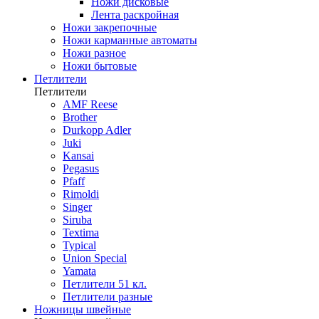
Ножи дисковые
Лента раскройная
Ножи закрепочные
Ножи карманные автоматы
Ножи разное
Ножи бытовые
Петлители
Петлители
AMF Reese
Brother
Durkopp Adler
Juki
Kansai
Pegasus
Pfaff
Rimoldi
Singer
Siruba
Textima
Typical
Union Special
Yamata
Петлители 51 кл.
Петлители разные
Ножницы швейные