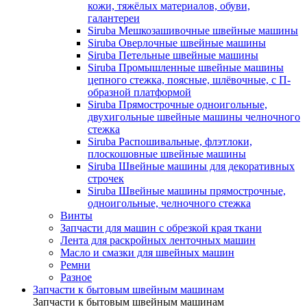
кожи, тяжёлых материалов, обуви,
галантереи
Siruba Мешкозашивочные швейные машины
Siruba Оверлочные швейные машины
Siruba Петельные швейные машины
Siruba Промышленные швейные машины
цепного стежка, поясные, шлёвочные, с П-
образной платформой
Siruba Прямострочные одноигольные,
двухигольные швейные машины челночного
стежка
Siruba Распошивальные, флэтлоки,
плоскошовные швейные машины
Siruba Швейные машины для декоративных
строчек
Siruba Швейные машины прямострочные,
одноигольные, челночного стежка
Винты
Запчасти для машин с обрезкой края ткани
Лента для раскройных ленточных машин
Масло и смазки для швейных машин
Ремни
Разное
Запчасти к бытовым швейным машинам
Запчасти к бытовым швейным машинам