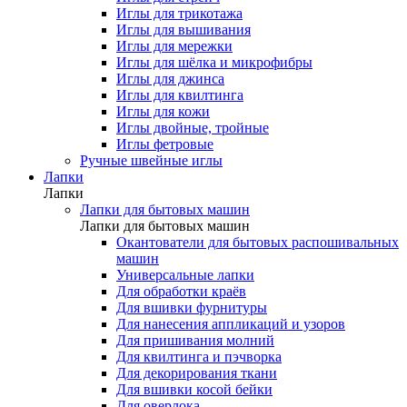
Иглы для трикотажа
Иглы для вышивания
Иглы для мережки
Иглы для шёлка и микрофибры
Иглы для джинса
Иглы для квилтинга
Иглы для кожи
Иглы двойные, тройные
Иглы фетровые
Ручные швейные иглы
Лапки
Лапки
Лапки для бытовых машин
Лапки для бытовых машин
Окантователи для бытовых распошивальных
машин
Универсальные лапки
Для обработки краёв
Для вшивки фурнитуры
Для нанесения аппликаций и узоров
Для пришивания молний
Для квилтинга и пэчворка
Для декорирования ткани
Для вшивки косой бейки
Для оверлока