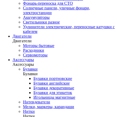
Фонарь-переноска для СТО
Солнечные панели, уличные фонари,
электростанции
Аккумуляторы
Светильники разное
Удлинители электрические, переносные катушки с
кабелем
Двигатели
Двигатели
Моторы бытовые
Расходники
Сервомоторы
Аксессуары
Аксессуары
Булавки
Булавки
Булавки портновские
Булавки английские
Булавки декоративные
Булавки для этикеток
Игольницы магнитные
Нитевдеватели
Мелки, маркеры, карандаши
Нитки
Нитки