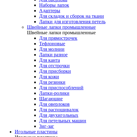
Наборы лапок
Адаптеры
Для складок и сборок на ткани
Лапки для изготовления петель
Швейные лапки промышленные
Швейные лапки промышленные
Для прямострочек
Тефлоновые
Для молнии
Лапки разное
Для канта
Для отстрочки
Для присборки
Для кожи
Для резинки
Для приспособлений
Лапки-ролики
Шагающие
Для оверлоков
Для распошивалок
Для двухигольных
Для петельных машин
Зиг-заг
Игольные пластины