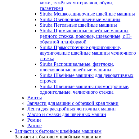
кожи, тяжёлых материалов, обуви,
галантереи
Siruba Мешкозашивочные швейные машины
Siruba Оверлочные швейные машины
Siruba Петельные швейные машины
Siruba Промышленные швейные машины
цепного стежка, поясные, шлёвочные, с П-
образной платформой
Siruba Прямострочные одноигольные,
двухигольные швейные машины челночного
стежка
Siruba Распошивальные, флэтлоки,
плоскошовные швейные машины
Siruba Швейные машины для декоративных
строчек
Siruba Швейные машины прямострочные,
одноигольные, челночного стежка
Винты
Запчасти для машин с обрезкой края ткани
Лента для раскройных ленточных машин
Масло и смазки для швейных машин
Ремни
Разное
Запчасти к бытовым швейным машинам
Запчасти к бытовым швейным машинам