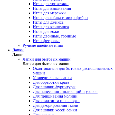
Иглы для трикотажа
Иглы для вышивания
Иглы для мережки
Иглы для шёлка и микрофибры
Иглы для джинса
Иглы для квилтинга
Иглы для кожи
Иглы двойные, тройные
Иглы фетровые
Ручные швейные иглы
Лапки
Лапки
Лапки для бытовых машин
Лапки для бытовых машин
Окантователи для бытовых распошивальных
машин
Универсальные лапки
Для обработки краёв
Для вшивки фурнитуры
Для нанесения аппликаций и узоров
Для пришивания молний
Для квилтинга и пэчворка
Для декорирования ткани
Для вшивки косой бейки
Для оверлока