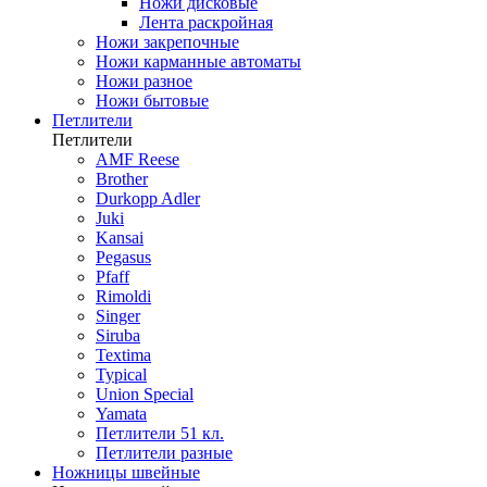
Ножи дисковые
Лента раскройная
Ножи закрепочные
Ножи карманные автоматы
Ножи разное
Ножи бытовые
Петлители
Петлители
AMF Reese
Brother
Durkopp Adler
Juki
Kansai
Pegasus
Pfaff
Rimoldi
Singer
Siruba
Textima
Typical
Union Special
Yamata
Петлители 51 кл.
Петлители разные
Ножницы швейные