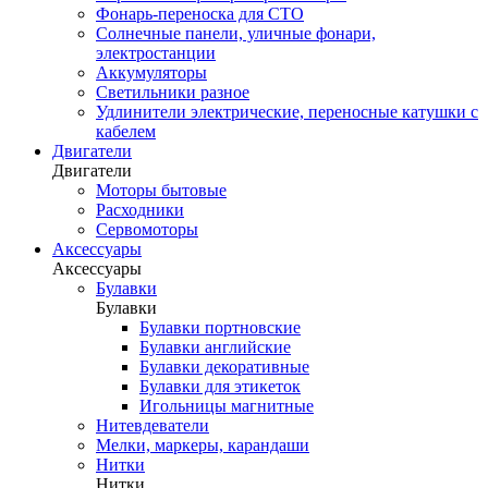
Фонарь-переноска для СТО
Солнечные панели, уличные фонари,
электростанции
Аккумуляторы
Светильники разное
Удлинители электрические, переносные катушки с
кабелем
Двигатели
Двигатели
Моторы бытовые
Расходники
Сервомоторы
Аксессуары
Аксессуары
Булавки
Булавки
Булавки портновские
Булавки английские
Булавки декоративные
Булавки для этикеток
Игольницы магнитные
Нитевдеватели
Мелки, маркеры, карандаши
Нитки
Нитки