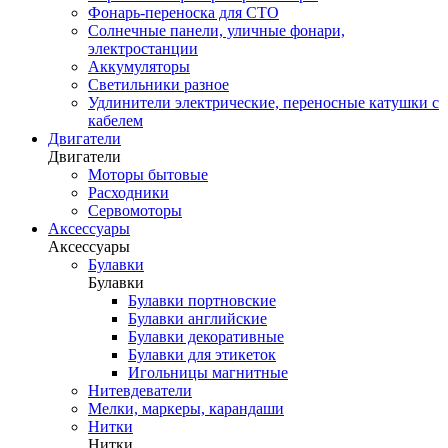
Фонарь-переноска для СТО
Солнечные панели, уличные фонари,
электростанции
Аккумуляторы
Светильники разное
Удлинители электрические, переносные катушки с
кабелем
Двигатели
Двигатели
Моторы бытовые
Расходники
Сервомоторы
Аксессуары
Аксессуары
Булавки
Булавки
Булавки портновские
Булавки английские
Булавки декоративные
Булавки для этикеток
Игольницы магнитные
Нитевдеватели
Мелки, маркеры, карандаши
Нитки
Нитки