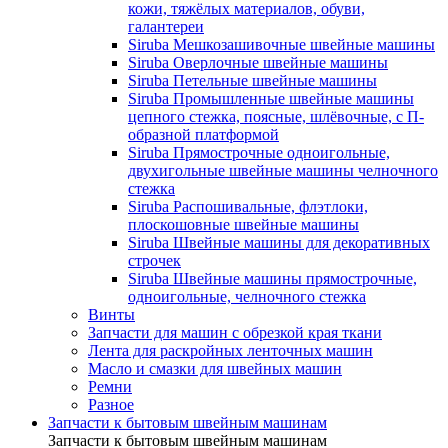
кожи, тяжёлых материалов, обуви,
галантереи
Siruba Мешкозашивочные швейные машины
Siruba Оверлочные швейные машины
Siruba Петельные швейные машины
Siruba Промышленные швейные машины
цепного стежка, поясные, шлёвочные, с П-
образной платформой
Siruba Прямострочные одноигольные,
двухигольные швейные машины челночного
стежка
Siruba Распошивальные, флэтлоки,
плоскошовные швейные машины
Siruba Швейные машины для декоративных
строчек
Siruba Швейные машины прямострочные,
одноигольные, челночного стежка
Винты
Запчасти для машин с обрезкой края ткани
Лента для раскройных ленточных машин
Масло и смазки для швейных машин
Ремни
Разное
Запчасти к бытовым швейным машинам
Запчасти к бытовым швейным машинам