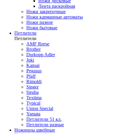
Ножи дисковые
Лента раскройная
Ножи закрепочные
Ножи карманные автоматы
Ножи разное
Ножи бытовые
Петлители
Петлители
AMF Reese
Brother
Durkopp Adler
Juki
Kansai
Pegasus
Pfaff
Rimoldi
Singer
Siruba
Textima
Typical
Union Special
Yamata
Петлители 51 кл.
Петлители разные
Ножницы швейные