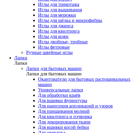
Иглы для трикотажа
Иглы для вышивания
Иглы для мережки
Иглы для шёлка и микрофибры
Иглы для джинса
Иглы для квилтинга
Иглы для кожи
Иглы двойные, тройные
Иглы фетровые
Ручные швейные иглы
Лапки
Лапки
Лапки для бытовых машин
Лапки для бытовых машин
Окантователи для бытовых распошивальных
машин
Универсальные лапки
Для обработки краёв
Для вшивки фурнитуры
Для нанесения аппликаций и узоров
Для пришивания молний
Для квилтинга и пэчворка
Для декорирования ткани
Для вшивки косой бейки
Для оверлока