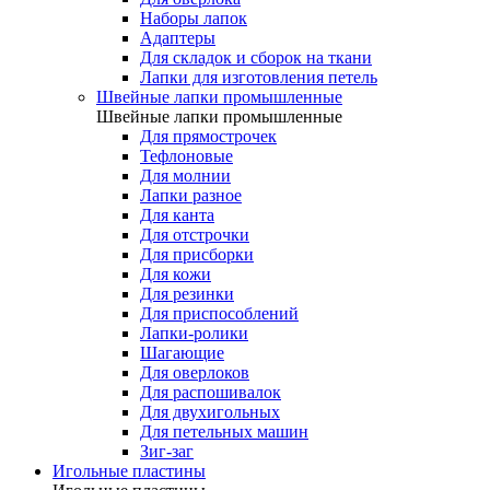
Наборы лапок
Адаптеры
Для складок и сборок на ткани
Лапки для изготовления петель
Швейные лапки промышленные
Швейные лапки промышленные
Для прямострочек
Тефлоновые
Для молнии
Лапки разное
Для канта
Для отстрочки
Для присборки
Для кожи
Для резинки
Для приспособлений
Лапки-ролики
Шагающие
Для оверлоков
Для распошивалок
Для двухигольных
Для петельных машин
Зиг-заг
Игольные пластины