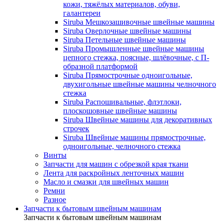
кожи, тяжёлых материалов, обуви,
галантереи
Siruba Мешкозашивочные швейные машины
Siruba Оверлочные швейные машины
Siruba Петельные швейные машины
Siruba Промышленные швейные машины
цепного стежка, поясные, шлёвочные, с П-
образной платформой
Siruba Прямострочные одноигольные,
двухигольные швейные машины челночного
стежка
Siruba Распошивальные, флэтлоки,
плоскошовные швейные машины
Siruba Швейные машины для декоративных
строчек
Siruba Швейные машины прямострочные,
одноигольные, челночного стежка
Винты
Запчасти для машин с обрезкой края ткани
Лента для раскройных ленточных машин
Масло и смазки для швейных машин
Ремни
Разное
Запчасти к бытовым швейным машинам
Запчасти к бытовым швейным машинам