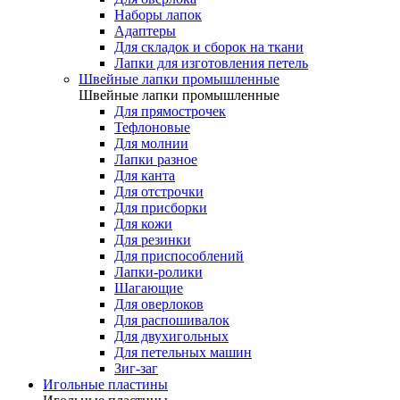
Наборы лапок
Адаптеры
Для складок и сборок на ткани
Лапки для изготовления петель
Швейные лапки промышленные
Швейные лапки промышленные
Для прямострочек
Тефлоновые
Для молнии
Лапки разное
Для канта
Для отстрочки
Для присборки
Для кожи
Для резинки
Для приспособлений
Лапки-ролики
Шагающие
Для оверлоков
Для распошивалок
Для двухигольных
Для петельных машин
Зиг-заг
Игольные пластины