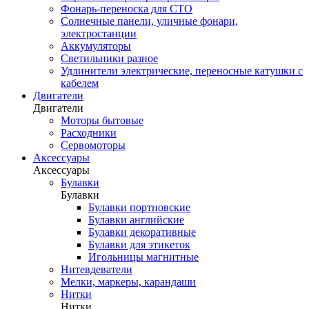
Фонарь-переноска для СТО
Солнечные панели, уличные фонари,
электростанции
Аккумуляторы
Светильники разное
Удлинители электрические, переносные катушки с
кабелем
Двигатели
Двигатели
Моторы бытовые
Расходники
Сервомоторы
Аксессуары
Аксессуары
Булавки
Булавки
Булавки портновские
Булавки английские
Булавки декоративные
Булавки для этикеток
Игольницы магнитные
Нитевдеватели
Мелки, маркеры, карандаши
Нитки
Нитки