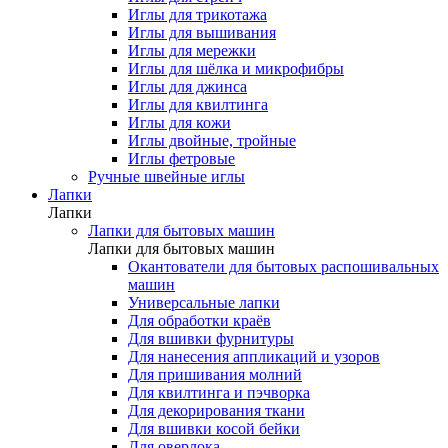
Иглы для трикотажа
Иглы для вышивания
Иглы для мережки
Иглы для шёлка и микрофибры
Иглы для джинса
Иглы для квилтинга
Иглы для кожи
Иглы двойные, тройные
Иглы фетровые
Ручные швейные иглы
Лапки
Лапки
Лапки для бытовых машин
Лапки для бытовых машин
Окантователи для бытовых распошивальных
машин
Универсальные лапки
Для обработки краёв
Для вшивки фурнитуры
Для нанесения аппликаций и узоров
Для пришивания молний
Для квилтинга и пэчворка
Для декорирования ткани
Для вшивки косой бейки
Для оверлока