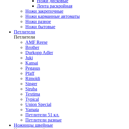
Ножи дисковые
Лента раскройная
Ножи закрепочные
Ножи карманные автоматы
Ножи разное
Ножи бытовые
Петлители
Петлители
AMF Reese
Brother
Durkopp Adler
Juki
Kansai
Pegasus
Pfaff
Rimoldi
Singer
Siruba
Textima
Typical
Union Special
Yamata
Петлители 51 кл.
Петлители разные
Ножницы швейные