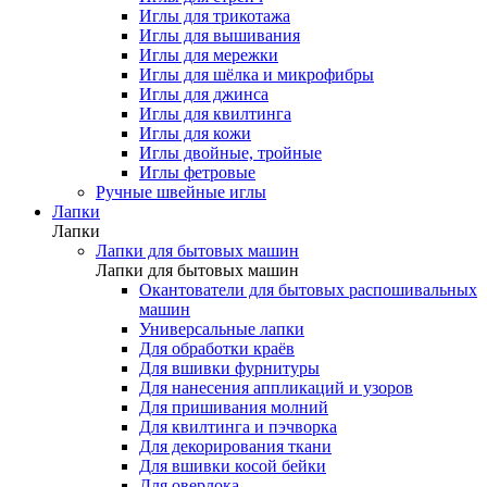
Иглы для трикотажа
Иглы для вышивания
Иглы для мережки
Иглы для шёлка и микрофибры
Иглы для джинса
Иглы для квилтинга
Иглы для кожи
Иглы двойные, тройные
Иглы фетровые
Ручные швейные иглы
Лапки
Лапки
Лапки для бытовых машин
Лапки для бытовых машин
Окантователи для бытовых распошивальных
машин
Универсальные лапки
Для обработки краёв
Для вшивки фурнитуры
Для нанесения аппликаций и узоров
Для пришивания молний
Для квилтинга и пэчворка
Для декорирования ткани
Для вшивки косой бейки
Для оверлока