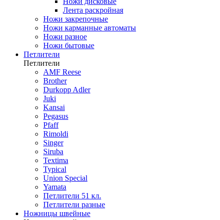
Ножи дисковые
Лента раскройная
Ножи закрепочные
Ножи карманные автоматы
Ножи разное
Ножи бытовые
Петлители
Петлители
AMF Reese
Brother
Durkopp Adler
Juki
Kansai
Pegasus
Pfaff
Rimoldi
Singer
Siruba
Textima
Typical
Union Special
Yamata
Петлители 51 кл.
Петлители разные
Ножницы швейные