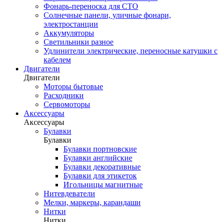
Фонарь-переноска для СТО
Солнечные панели, уличные фонари,
электростанции
Аккумуляторы
Светильники разное
Удлинители электрические, переносные катушки с
кабелем
Двигатели
Двигатели
Моторы бытовые
Расходники
Сервомоторы
Аксессуары
Аксессуары
Булавки
Булавки
Булавки портновские
Булавки английские
Булавки декоративные
Булавки для этикеток
Игольницы магнитные
Нитевдеватели
Мелки, маркеры, карандаши
Нитки
Нитки