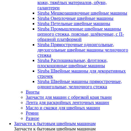
кожи, тяжёлых материалов, обуви,
галантереи
Siruba Мешкозашивочные швейные машины
Siruba Оверлочные швейные машины
Siruba Петельные швейные машины
Siruba Промышленные швейные машины
цепного стежка, поясные, шлёвочные, с П-
образной платформой
Siruba Прямострочные одноигольные,
двухигольные швейные машины челночного
стежка
Siruba Распошивальные, флэтлоки,
плоскошовные швейные машины
Siruba Швейные машины для декоративных
строчек
Siruba Швейные машины прямострочные,
одноигольные, челночного стежка
Винты
Запчасти для машин с обрезкой края ткани
Лента для раскройных ленточных машин
Масло и смазки для швейных машин
Ремни
Разное
Запчасти к бытовым швейным машинам
Запчасти к бытовым швейным машинам