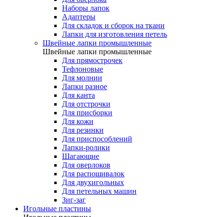
Наборы лапок
Адаптеры
Для складок и сборок на ткани
Лапки для изготовления петель
Швейные лапки промышленные
Швейные лапки промышленные
Для прямострочек
Тефлоновые
Для молнии
Лапки разное
Для канта
Для отстрочки
Для присборки
Для кожи
Для резинки
Для приспособлений
Лапки-ролики
Шагающие
Для оверлоков
Для распошивалок
Для двухигольных
Для петельных машин
Зиг-заг
Игольные пластины