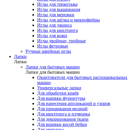
Иглы для трикотажа
Иглы для вышивания
Иглы для мережки
Иглы для шёлка и микрофибры
Иглы для джинса
Иглы для квилтинга
Иглы для кожи
Иглы двойные, тройные
Иглы фетровые
Ручные швейные иглы
Лапки
Лапки
Лапки для бытовых машин
Лапки для бытовых машин
Окантователи для бытовых распошивальных
машин
Универсальные лапки
Для обработки краёв
Для вшивки фурнитуры
Для нанесения аппликаций и узоров
Для пришивания молний
Для квилтинга и пэчворка
Для декорирования ткани
Для вшивки косой бейки
Для оверлока