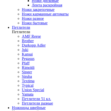
Ножи дисковые
Лента раскройная
Ножи закрепочные
Ножи карманные автоматы
Ножи разное
Ножи бытовые
Петлители
Петлители
AMF Reese
Brother
Durkopp Adler
Juki
Kansai
Pegasus
Pfaff
Rimoldi
Singer
Siruba
Textima
Typical
Union Special
Yamata
Петлители 51 кл.
Петлители разные
Ножницы швейные