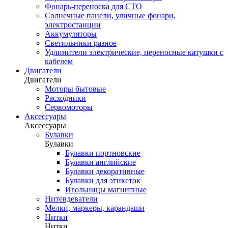
Фонарь-переноска для СТО
Солнечные панели, уличные фонари,
электростанции
Аккумуляторы
Светильники разное
Удлинители электрические, переносные катушки с
кабелем
Двигатели
Двигатели
Моторы бытовые
Расходники
Сервомоторы
Аксессуары
Аксессуары
Булавки
Булавки
Булавки портновские
Булавки английские
Булавки декоративные
Булавки для этикеток
Игольницы магнитные
Нитевдеватели
Мелки, маркеры, карандаши
Нитки
Нитки