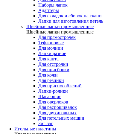
Наборы лапок
Адаптеры
Для складок и сборок на ткани
Лапки для изготовления петель
Швейные лапки промышленные
Швейные лапки промышленные
Для прямострочек
Тефлоновые
Для молнии
Лапки разное
Для канта
Для отстрочки
Для присборки
Для кожи
Для резинки
Для приспособлений
Лапки-ролики
Шагающие
Для оверлоков
Для распошивалок
Для двухигольных
Для петельных машин
Зиг-заг
Игольные пластины