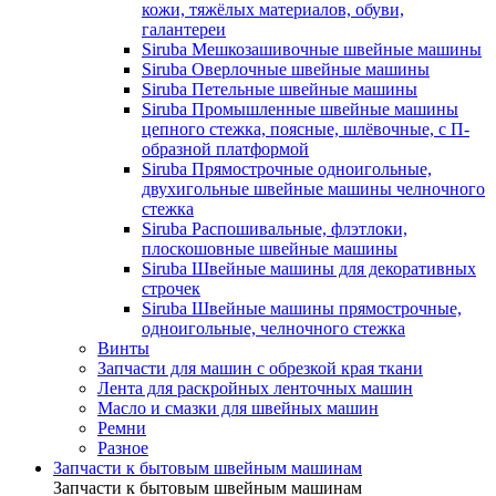
кожи, тяжёлых материалов, обуви,
галантереи
Siruba Мешкозашивочные швейные машины
Siruba Оверлочные швейные машины
Siruba Петельные швейные машины
Siruba Промышленные швейные машины
цепного стежка, поясные, шлёвочные, с П-
образной платформой
Siruba Прямострочные одноигольные,
двухигольные швейные машины челночного
стежка
Siruba Распошивальные, флэтлоки,
плоскошовные швейные машины
Siruba Швейные машины для декоративных
строчек
Siruba Швейные машины прямострочные,
одноигольные, челночного стежка
Винты
Запчасти для машин с обрезкой края ткани
Лента для раскройных ленточных машин
Масло и смазки для швейных машин
Ремни
Разное
Запчасти к бытовым швейным машинам
Запчасти к бытовым швейным машинам