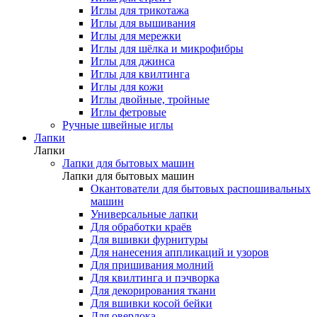
Иглы для трикотажа
Иглы для вышивания
Иглы для мережки
Иглы для шёлка и микрофибры
Иглы для джинса
Иглы для квилтинга
Иглы для кожи
Иглы двойные, тройные
Иглы фетровые
Ручные швейные иглы
Лапки
Лапки
Лапки для бытовых машин
Лапки для бытовых машин
Окантователи для бытовых распошивальных
машин
Универсальные лапки
Для обработки краёв
Для вшивки фурнитуры
Для нанесения аппликаций и узоров
Для пришивания молний
Для квилтинга и пэчворка
Для декорирования ткани
Для вшивки косой бейки
Для оверлока