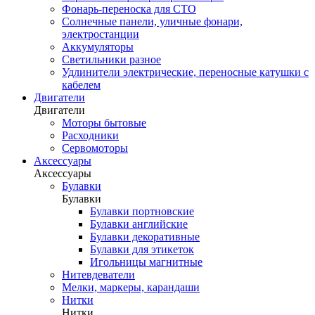
Фонарь-переноска для СТО
Солнечные панели, уличные фонари,
электростанции
Аккумуляторы
Светильники разное
Удлинители электрические, переносные катушки с
кабелем
Двигатели
Двигатели
Моторы бытовые
Расходники
Сервомоторы
Аксессуары
Аксессуары
Булавки
Булавки
Булавки портновские
Булавки английские
Булавки декоративные
Булавки для этикеток
Игольницы магнитные
Нитевдеватели
Мелки, маркеры, карандаши
Нитки
Нитки