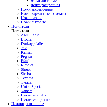
Ножи дисковые
Лента раскройная
Ножи закрепочные
Ножи карманные автоматы
Ножи разное
Ножи бытовые
Петлители
Петлители
AMF Reese
Brother
Durkopp Adler
Juki
Kansai
Pegasus
Pfaff
Rimoldi
Singer
Siruba
Textima
Typical
Union Special
Yamata
Петлители 51 кл.
Петлители разные
Ножницы швейные