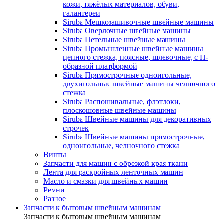
кожи, тяжёлых материалов, обуви,
галантереи
Siruba Мешкозашивочные швейные машины
Siruba Оверлочные швейные машины
Siruba Петельные швейные машины
Siruba Промышленные швейные машины
цепного стежка, поясные, шлёвочные, с П-
образной платформой
Siruba Прямострочные одноигольные,
двухигольные швейные машины челночного
стежка
Siruba Распошивальные, флэтлоки,
плоскошовные швейные машины
Siruba Швейные машины для декоративных
строчек
Siruba Швейные машины прямострочные,
одноигольные, челночного стежка
Винты
Запчасти для машин с обрезкой края ткани
Лента для раскройных ленточных машин
Масло и смазки для швейных машин
Ремни
Разное
Запчасти к бытовым швейным машинам
Запчасти к бытовым швейным машинам