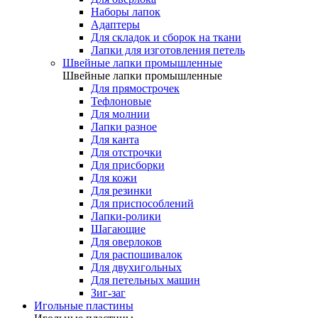
Наборы лапок
Адаптеры
Для складок и сборок на ткани
Лапки для изготовления петель
Швейные лапки промышленные
Швейные лапки промышленные
Для прямострочек
Тефлоновые
Для молнии
Лапки разное
Для канта
Для отстрочки
Для присборки
Для кожи
Для резинки
Для приспособлений
Лапки-ролики
Шагающие
Для оверлоков
Для распошивалок
Для двухигольных
Для петельных машин
Зиг-заг
Игольные пластины