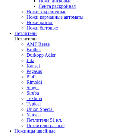
Ножи дисковые
Лента раскройная
Ножи закрепочные
Ножи карманные автоматы
Ножи разное
Ножи бытовые
Петлители
Петлители
AMF Reese
Brother
Durkopp Adler
Juki
Kansai
Pegasus
Pfaff
Rimoldi
Singer
Siruba
Textima
Typical
Union Special
Yamata
Петлители 51 кл.
Петлители разные
Ножницы швейные