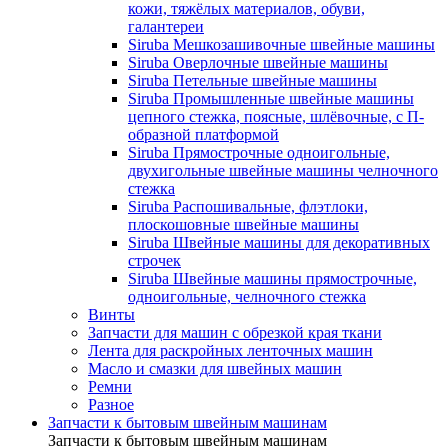
кожи, тяжёлых материалов, обуви,
галантереи
Siruba Мешкозашивочные швейные машины
Siruba Оверлочные швейные машины
Siruba Петельные швейные машины
Siruba Промышленные швейные машины
цепного стежка, поясные, шлёвочные, с П-
образной платформой
Siruba Прямострочные одноигольные,
двухигольные швейные машины челночного
стежка
Siruba Распошивальные, флэтлоки,
плоскошовные швейные машины
Siruba Швейные машины для декоративных
строчек
Siruba Швейные машины прямострочные,
одноигольные, челночного стежка
Винты
Запчасти для машин с обрезкой края ткани
Лента для раскройных ленточных машин
Масло и смазки для швейных машин
Ремни
Разное
Запчасти к бытовым швейным машинам
Запчасти к бытовым швейным машинам