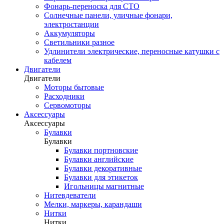
Фонарь-переноска для СТО
Солнечные панели, уличные фонари,
электростанции
Аккумуляторы
Светильники разное
Удлинители электрические, переносные катушки с
кабелем
Двигатели
Двигатели
Моторы бытовые
Расходники
Сервомоторы
Аксессуары
Аксессуары
Булавки
Булавки
Булавки портновские
Булавки английские
Булавки декоративные
Булавки для этикеток
Игольницы магнитные
Нитевдеватели
Мелки, маркеры, карандаши
Нитки
Нитки