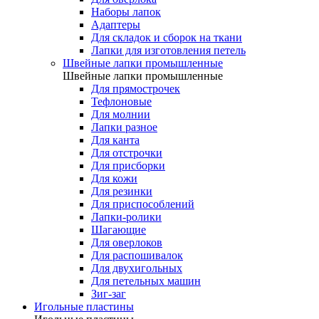
Наборы лапок
Адаптеры
Для складок и сборок на ткани
Лапки для изготовления петель
Швейные лапки промышленные
Швейные лапки промышленные
Для прямострочек
Тефлоновые
Для молнии
Лапки разное
Для канта
Для отстрочки
Для присборки
Для кожи
Для резинки
Для приспособлений
Лапки-ролики
Шагающие
Для оверлоков
Для распошивалок
Для двухигольных
Для петельных машин
Зиг-заг
Игольные пластины