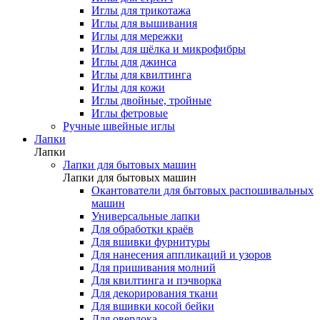
Иглы для трикотажа
Иглы для вышивания
Иглы для мережки
Иглы для шёлка и микрофибры
Иглы для джинса
Иглы для квилтинга
Иглы для кожи
Иглы двойные, тройные
Иглы фетровые
Ручные швейные иглы
Лапки
Лапки
Лапки для бытовых машин
Лапки для бытовых машин
Окантователи для бытовых распошивальных
машин
Универсальные лапки
Для обработки краёв
Для вшивки фурнитуры
Для нанесения аппликаций и узоров
Для пришивания молний
Для квилтинга и пэчворка
Для декорирования ткани
Для вшивки косой бейки
Для оверлока