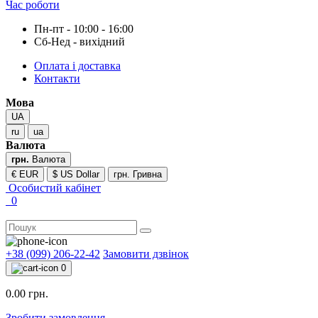
Час роботи
Пн-пт - 10:00 - 16:00
Сб-Нед - вихідний
Оплата і доставка
Контакти
Мова
UA
ru
ua
Валюта
грн.
Валюта
€ EUR
$ US Dollar
грн. Гривна
Особистий кабінет
0
+38 (099) 206-22-42
Замовити дзвінок
0