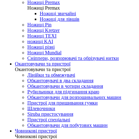
Ножиці Jin Jian
Ножиці De Xian
Ножиці Taksun
Ножиці Premax
Ножиці Premax
Ножиці звичайні
Ножиці для лівшів
Ножиці Pin
Ножиці Kretzer
Ножиці TEXI
ножиці KAI
Ножиці різні
Ножиці Mundial
Сніппери, розпорювачі та обрізувачі нитки
Окантовувачи та пристрої
Окантовувачи та пристрої
Лінійки та обмежувачі
Обкантовувачі в два складання
Обкантовувачи в чотири складання
Рубильники для підгинання краю
Обкантовувачи для розпошивальних машин
Пристрої для пришивання гумки
Шлевочники
Siruba пристосування
Пристрої спеціальні