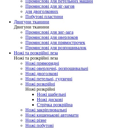
Промислові для оверлоков
Промислові для распошивалки
Промислові для закріпкових
Промислові для петельних машин
Промислові для зіг-загов
для двоголкових
Побутові пластини
Двигуни тканини
Двигуни тканини
Промислові для зиг-зага
Промислові для оверлоков
Промислові для прямострочек
Промислові для розпошивалок
Ножі та розкрійні леза
Ножі та розкрійні леза
Ножі пряморядні
Ножі оверлочні, розпошивальні
Ножі двоголкові
Ножі петельні, гудзичні
Ножі розкрійні
Ножі розкрійні
Ножі шабельні
Ножі дискові
Стрічка розкрійна
Ножі закріплювальні