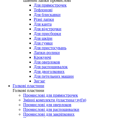
Лапки для виготовлення петель
Швейні лапки промислові
Швейні лапки промислові
Для прямострочек
Тефлонові
Для блискавки
Різні лапки
Для канта
Для відстрочки
Для присборки
Для шкіри
Для гумки
Для пристосувань
Лапки-ролики
Крокуючі
Для оверлоков
Для распошивалок
Для двоголкових
Для петельних машин
Зигзаг
Голкові пластини
Голкові пластини
Промислові для прямострочек
Змінні комплекти (пластина+зуб'я)