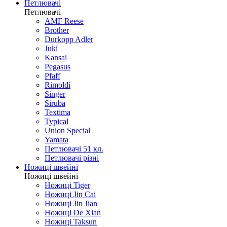
Ножі кишенькові автомати
Ножі різне
Ножі побутові
Петлювачі
Петлювачі
AMF Reese
Brother
Durkopp Adler
Juki
Kansai
Pegasus
Pfaff
Rimoldi
Singer
Siruba
Textima
Typical
Union Special
Yamata
Петлювачі 51 кл.
Петлювачі різні
Ножиці швейні
Ножиці швейні
Ножиці Tiger
Ножиці Jin Cai