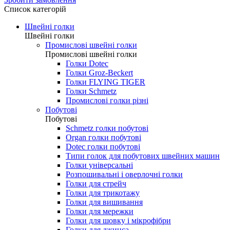
0.00 грн.
Зробити замовлення
Список категорій
Швейні голки
Швейні голки
Промислові швейні голки
Промислові швейні голки
Голки Dotec
Голки Groz-Beckert
Голки FLYING TIGER
Голки Schmetz
Промислові голки різні
Побутові
Побутові
Schmetz голки побутові
Organ голки побутові
Dotec голки побутові
Типи голок для побутових швейних машин
Голки універсальні
Розпошивальні і оверлочні голки
Голки для стрейч
Голки для трикотажу
Голки для вишивання