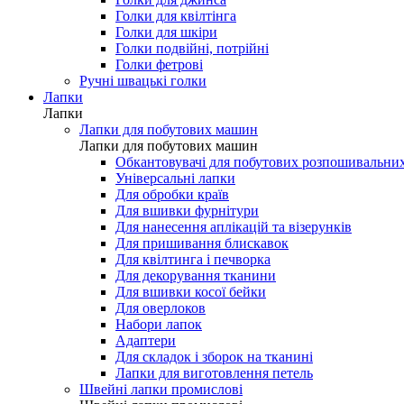
Голки для мережки
Голки для шовку і мікрофібри
Голки для джинса
Голки для квілтінга
Голки для шкіри
Голки подвійні, потрійні
Голки фетрові
Ручні швацькі голки
Лапки
Лапки
Лапки для побутових машин
Лапки для побутових машин
Обкантовувачі для побутових розпошивальни
Універсальні лапки
Для обробки країв
Для вшивки фурнітури
Для нанесення аплікацій та візерунків
Для пришивання блискавок
Для квілтинга і печворка
Для декорування тканини
Для вшивки косої бейки
Для оверлоков
Набори лапок
Адаптери
Для складок і зборок на тканині