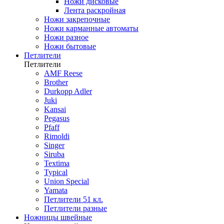
Ножи дисковые
Лента раскройная
Ножи закрепочные
Ножи карманные автоматы
Ножи разное
Ножи бытовые
Петлители
Петлители
AMF Reese
Brother
Durkopp Adler
Juki
Kansai
Pegasus
Pfaff
Rimoldi
Singer
Siruba
Textima
Typical
Union Special
Yamata
Петлители 51 кл.
Петлители разные
Ножницы швейные