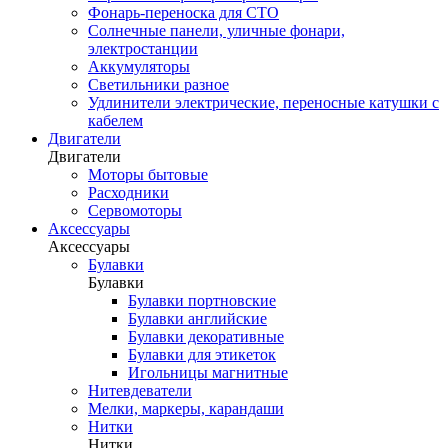
Фонарь-переноска для СТО
Солнечные панели, уличные фонари,
электростанции
Аккумуляторы
Светильники разное
Удлинители электрические, переносные катушки с
кабелем
Двигатели
Двигатели
Моторы бытовые
Расходники
Сервомоторы
Аксессуары
Аксессуары
Булавки
Булавки
Булавки портновские
Булавки английские
Булавки декоративные
Булавки для этикеток
Игольницы магнитные
Нитевдеватели
Мелки, маркеры, карандаши
Нитки
Нитки