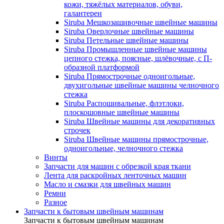
кожи, тяжёлых материалов, обуви,
галантереи
Siruba Мешкозашивочные швейные машины
Siruba Оверлочные швейные машины
Siruba Петельные швейные машины
Siruba Промышленные швейные машины
цепного стежка, поясные, шлёвочные, с П-
образной платформой
Siruba Прямострочные одноигольные,
двухигольные швейные машины челночного
стежка
Siruba Распошивальные, флэтлоки,
плоскошовные швейные машины
Siruba Швейные машины для декоративных
строчек
Siruba Швейные машины прямострочные,
одноигольные, челночного стежка
Винты
Запчасти для машин с обрезкой края ткани
Лента для раскройных ленточных машин
Масло и смазки для швейных машин
Ремни
Разное
Запчасти к бытовым швейным машинам
Запчасти к бытовым швейным машинам