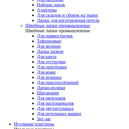
Наборы лапок
Адаптеры
Для складок и сборок на ткани
Лапки для изготовления петель
Швейные лапки промышленные
Швейные лапки промышленные
Для прямострочек
Тефлоновые
Для молнии
Лапки разное
Для канта
Для отстрочки
Для присборки
Для кожи
Для резинки
Для приспособлений
Лапки-ролики
Шагающие
Для оверлоков
Для распошивалок
Для двухигольных
Для петельных машин
Зиг-заг
Игольные пластины