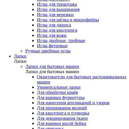
Иглы для трикотажа
Иглы для вышивания
Иглы для мережки
Иглы для шёлка и микрофибры
Иглы для джинса
Иглы для квилтинга
Иглы для кожи
Иглы двойные, тройные
Иглы фетровые
Ручные швейные иглы
Лапки
Лапки
Лапки для бытовых машин
Лапки для бытовых машин
Окантователи для бытовых распошивальных
машин
Универсальные лапки
Для обработки краёв
Для вшивки фурнитуры
Для нанесения аппликаций и узоров
Для пришивания молний
Для квилтинга и пэчворка
Для декорирования ткани
Для вшивки косой бейки
Для оверлока