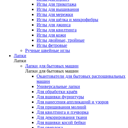
Иглы для трикотажа
Иглы для вышивания
Иглы для мережки
Иглы для шёлка и микрофибры
Иглы для джинса
Иглы для квилтинга
Иглы для кожи
Иглы двойные, тройные
Иглы фетровые
Ручные швейные иглы
Лапки
Лапки
Лапки для бытовых машин
Лапки для бытовых машин
Окантователи для бытовых распошивальных
машин
Универсальные лапки
Для обработки краёв
Для вшивки фурнитуры
Для нанесения аппликаций и узоров
Для пришивания молний
Для квилтинга и пэчворка
Для декорирования ткани
Для вшивки косой бейки
Для оверлока