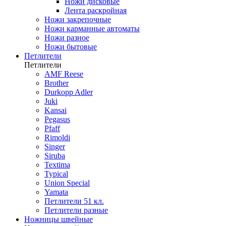
Ножи дисковые
Лента раскройная
Ножи закрепочные
Ножи карманные автоматы
Ножи разное
Ножи бытовые
Петлители
Петлители
AMF Reese
Brother
Durkopp Adler
Juki
Kansai
Pegasus
Pfaff
Rimoldi
Singer
Siruba
Textima
Typical
Union Special
Yamata
Петлители 51 кл.
Петлители разные
Ножницы швейные