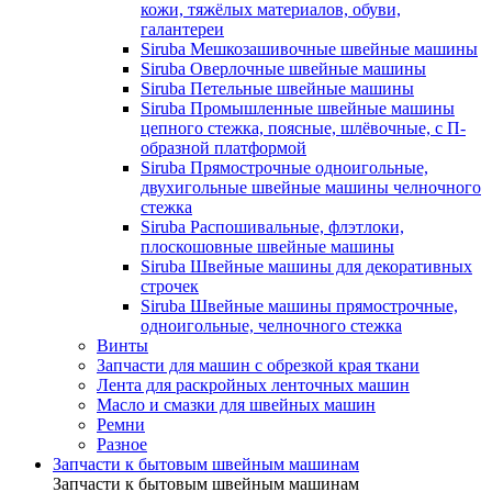
кожи, тяжёлых материалов, обуви,
галантереи
Siruba Мешкозашивочные швейные машины
Siruba Оверлочные швейные машины
Siruba Петельные швейные машины
Siruba Промышленные швейные машины
цепного стежка, поясные, шлёвочные, с П-
образной платформой
Siruba Прямострочные одноигольные,
двухигольные швейные машины челночного
стежка
Siruba Распошивальные, флэтлоки,
плоскошовные швейные машины
Siruba Швейные машины для декоративных
строчек
Siruba Швейные машины прямострочные,
одноигольные, челночного стежка
Винты
Запчасти для машин с обрезкой края ткани
Лента для раскройных ленточных машин
Масло и смазки для швейных машин
Ремни
Разное
Запчасти к бытовым швейным машинам
Запчасти к бытовым швейным машинам