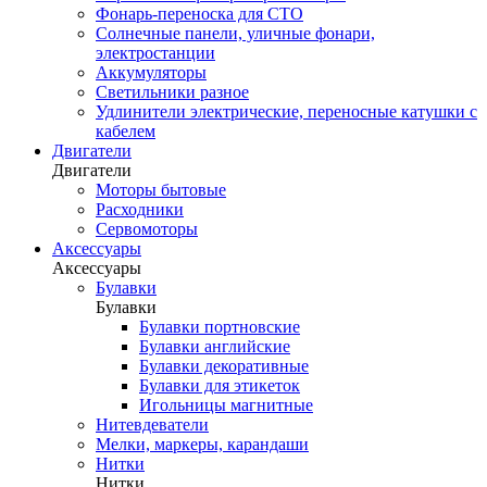
Фонарь-переноска для СТО
Солнечные панели, уличные фонари,
электростанции
Аккумуляторы
Светильники разное
Удлинители электрические, переносные катушки с
кабелем
Двигатели
Двигатели
Моторы бытовые
Расходники
Сервомоторы
Аксессуары
Аксессуары
Булавки
Булавки
Булавки портновские
Булавки английские
Булавки декоративные
Булавки для этикеток
Игольницы магнитные
Нитевдеватели
Мелки, маркеры, карандаши
Нитки
Нитки