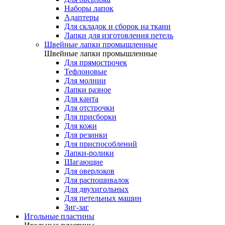
Наборы лапок
Адаптеры
Для складок и сборок на ткани
Лапки для изготовления петель
Швейные лапки промышленные
Швейные лапки промышленные
Для прямострочек
Тефлоновые
Для молнии
Лапки разное
Для канта
Для отстрочки
Для присборки
Для кожи
Для резинки
Для приспособлений
Лапки-ролики
Шагающие
Для оверлоков
Для распошивалок
Для двухигольных
Для петельных машин
Зиг-заг
Игольные пластины