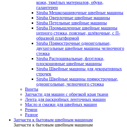
кожи, тяжёлых материалов, обуви,
галантереи
Siruba Мешкозашивочные швейные машины
Siruba Оверлочные швейные машины
Siruba Петельные швейные машины
Siruba Промышленные швейные машины
цепного стежка, поясные, шлёвочные, с П-
образной платформой
Siruba Прямострочные одноигольные,
двухигольные швейные машины челночного
стежка
Siruba Распошивальные, флэтлоки,
плоскошовные швейные машины
Siruba Швейные машины для декоративных
строчек
Siruba Швейные машины прямострочные,
одноигольные, челночного стежка
Винты
Запчасти для машин с обрезкой края ткани
Лента для раскройных ленточных машин
Масло и смазки для швейных машин
Ремни
Разное
Запчасти к бытовым швейным машинам
Запчасти к бытовым швейным машинам