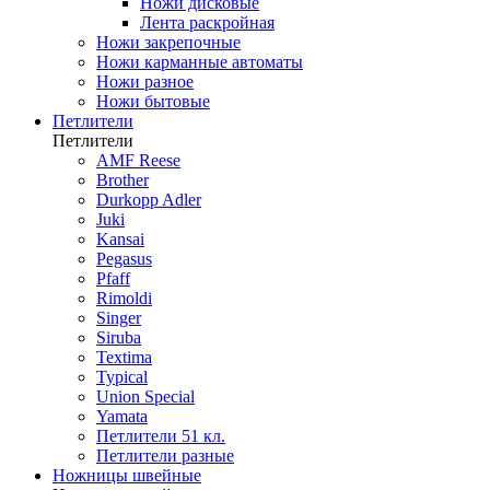
Ножи дисковые
Лента раскройная
Ножи закрепочные
Ножи карманные автоматы
Ножи разное
Ножи бытовые
Петлители
Петлители
AMF Reese
Brother
Durkopp Adler
Juki
Kansai
Pegasus
Pfaff
Rimoldi
Singer
Siruba
Textima
Typical
Union Special
Yamata
Петлители 51 кл.
Петлители разные
Ножницы швейные