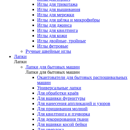
Иглы для трикотажа
Иглы для вышивания
Иглы для мережки
Иглы для шёлка и микрофибры
Иглы для джинса
Иглы для квилтинга
Иглы для кожи
Иглы двойные, тройные
Иглы фетровые
Ручные швейные иглы
Лапки
Лапки
Лапки для бытовых машин
Лапки для бытовых машин
Окантователи для бытовых распошивальных
машин
Универсальные лапки
Для обработки краёв
Для вшивки фурнитуры
Для нанесения аппликаций и узоров
Для пришивания молний
Для квилтинга и пэчворка
Для декорирования ткани
Для вшивки косой бейки
Для оверлока