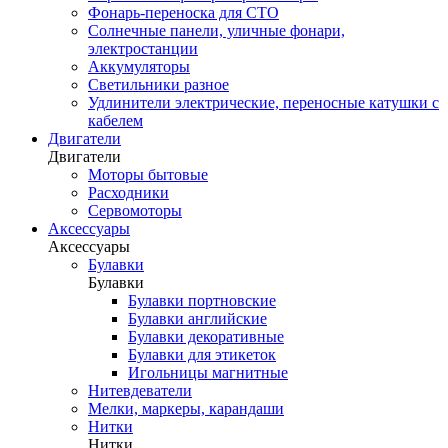
Фонарь-переноска для СТО
Солнечные панели, уличные фонари,
электростанции
Аккумуляторы
Светильники разное
Удлинители электрические, переносные катушки с
кабелем
Двигатели
Двигатели
Моторы бытовые
Расходники
Сервомоторы
Аксессуары
Аксессуары
Булавки
Булавки
Булавки портновские
Булавки английские
Булавки декоративные
Булавки для этикеток
Игольницы магнитные
Нитевдеватели
Мелки, маркеры, карандаши
Нитки
Нитки