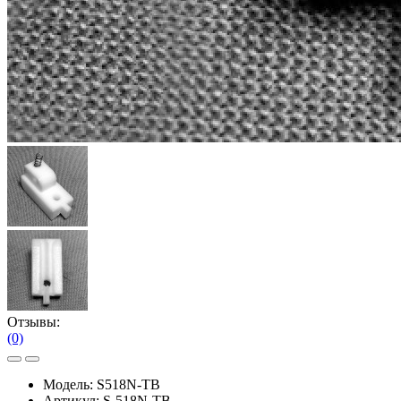
Отзывы:
(0)
Модель:
S518N-TB
Артикул:
S-518N-TB