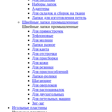
Наборы лапок
Адаптеры
Для складок и сборок на ткани
Лапки для изготовления петель
Швейные лапки промышленные
Швейные лапки промышленные
Для прямострочек
Тефлоновые
Для молнии
Лапки разное
Для канта
Для отстрочки
Для присборки
Для кожи
Для резинки
Для приспособлений
Лапки-ролики
Шагающие
Для оверлоков
Для распошивалок
Для двухигольных
Для петельных машин
Зиг-заг
Игольные пластины