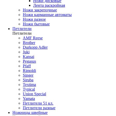
Ножи дисковые
Лента раскройная
Ножи закрепочные
Ножи карманные автоматы
Ножи разное
Ножи бытовые
Петлители
Петлители
AMF Reese
Brother
Durkopp Adler
Juki
Kansai
Pegasus
Pfaff
Rimoldi
Singer
Siruba
Textima
Typical
Union Special
Yamata
Петлители 51 кл.
Петлители разные
Ножницы швейные