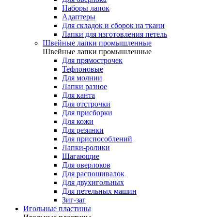
Наборы лапок
Адаптеры
Для складок и сборок на ткани
Лапки для изготовления петель
Швейные лапки промышленные
Швейные лапки промышленные
Для прямострочек
Тефлоновые
Для молнии
Лапки разное
Для канта
Для отстрочки
Для присборки
Для кожи
Для резинки
Для приспособлений
Лапки-ролики
Шагающие
Для оверлоков
Для распошивалок
Для двухигольных
Для петельных машин
Зиг-заг
Игольные пластины