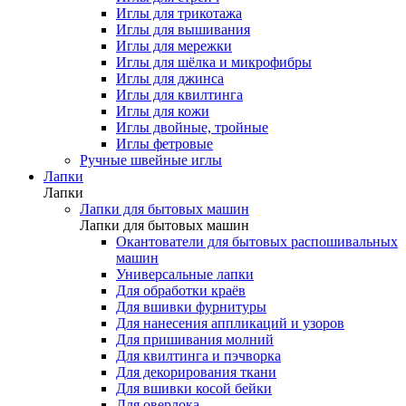
Иглы для трикотажа
Иглы для вышивания
Иглы для мережки
Иглы для шёлка и микрофибры
Иглы для джинса
Иглы для квилтинга
Иглы для кожи
Иглы двойные, тройные
Иглы фетровые
Ручные швейные иглы
Лапки
Лапки
Лапки для бытовых машин
Лапки для бытовых машин
Окантователи для бытовых распошивальных
машин
Универсальные лапки
Для обработки краёв
Для вшивки фурнитуры
Для нанесения аппликаций и узоров
Для пришивания молний
Для квилтинга и пэчворка
Для декорирования ткани
Для вшивки косой бейки
Для оверлока