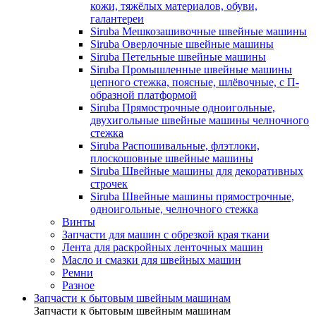
кожи, тяжёлых материалов, обуви,
галантереи
Siruba Мешкозашивочные швейные машины
Siruba Оверлочные швейные машины
Siruba Петельные швейные машины
Siruba Промышленные швейные машины
цепного стежка, поясные, шлёвочные, с П-
образной платформой
Siruba Прямострочные одноигольные,
двухигольные швейные машины челночного
стежка
Siruba Распошивальные, флэтлоки,
плоскошовные швейные машины
Siruba Швейные машины для декоративных
строчек
Siruba Швейные машины прямострочные,
одноигольные, челночного стежка
Винты
Запчасти для машин с обрезкой края ткани
Лента для раскройных ленточных машин
Масло и смазки для швейных машин
Ремни
Разное
Запчасти к бытовым швейным машинам
Запчасти к бытовым швейным машинам