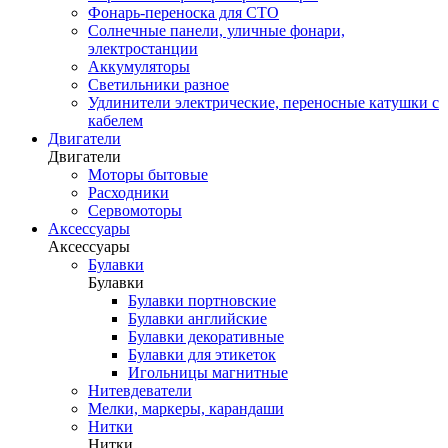
Фонарь-переноска для СТО
Солнечные панели, уличные фонари,
электростанции
Аккумуляторы
Светильники разное
Удлинители электрические, переносные катушки с
кабелем
Двигатели
Двигатели
Моторы бытовые
Расходники
Сервомоторы
Аксессуары
Аксессуары
Булавки
Булавки
Булавки портновские
Булавки английские
Булавки декоративные
Булавки для этикеток
Игольницы магнитные
Нитевдеватели
Мелки, маркеры, карандаши
Нитки
Нитки