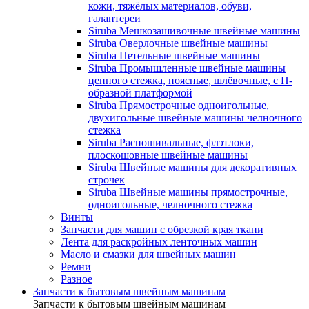
кожи, тяжёлых материалов, обуви,
галантереи
Siruba Мешкозашивочные швейные машины
Siruba Оверлочные швейные машины
Siruba Петельные швейные машины
Siruba Промышленные швейные машины
цепного стежка, поясные, шлёвочные, с П-
образной платформой
Siruba Прямострочные одноигольные,
двухигольные швейные машины челночного
стежка
Siruba Распошивальные, флэтлоки,
плоскошовные швейные машины
Siruba Швейные машины для декоративных
строчек
Siruba Швейные машины прямострочные,
одноигольные, челночного стежка
Винты
Запчасти для машин с обрезкой края ткани
Лента для раскройных ленточных машин
Масло и смазки для швейных машин
Ремни
Разное
Запчасти к бытовым швейным машинам
Запчасти к бытовым швейным машинам