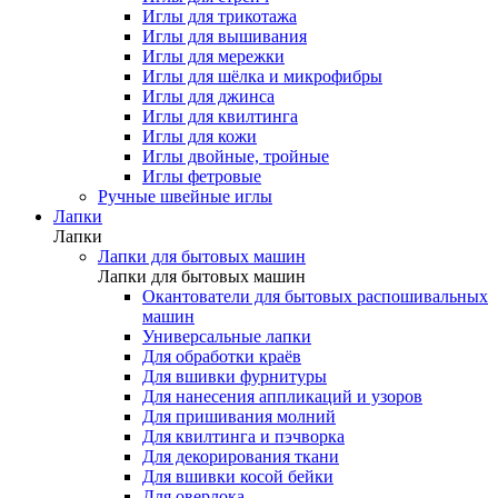
Иглы для трикотажа
Иглы для вышивания
Иглы для мережки
Иглы для шёлка и микрофибры
Иглы для джинса
Иглы для квилтинга
Иглы для кожи
Иглы двойные, тройные
Иглы фетровые
Ручные швейные иглы
Лапки
Лапки
Лапки для бытовых машин
Лапки для бытовых машин
Окантователи для бытовых распошивальных
машин
Универсальные лапки
Для обработки краёв
Для вшивки фурнитуры
Для нанесения аппликаций и узоров
Для пришивания молний
Для квилтинга и пэчворка
Для декорирования ткани
Для вшивки косой бейки
Для оверлока