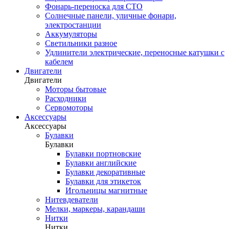
Фонарь-переноска для СТО
Солнечные панели, уличные фонари,
электростанции
Аккумуляторы
Светильники разное
Удлинители электрические, переносные катушки с
кабелем
Двигатели
Двигатели
Моторы бытовые
Расходники
Сервомоторы
Аксессуары
Аксессуары
Булавки
Булавки
Булавки портновские
Булавки английские
Булавки декоративные
Булавки для этикеток
Игольницы магнитные
Нитевдеватели
Мелки, маркеры, карандаши
Нитки
Нитки