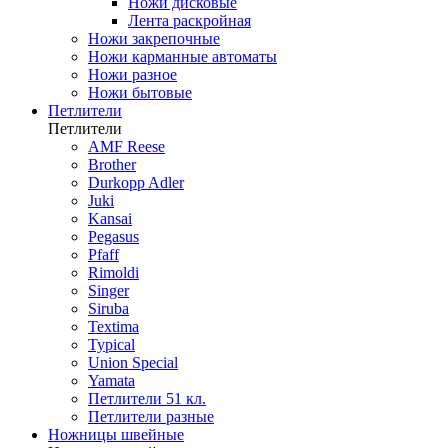
Ножи дисковые
Лента раскройная
Ножи закрепочные
Ножи карманные автоматы
Ножи разное
Ножи бытовые
Петлители
Петлители
AMF Reese
Brother
Durkopp Adler
Juki
Kansai
Pegasus
Pfaff
Rimoldi
Singer
Siruba
Textima
Typical
Union Special
Yamata
Петлители 51 кл.
Петлители разные
Ножницы швейные