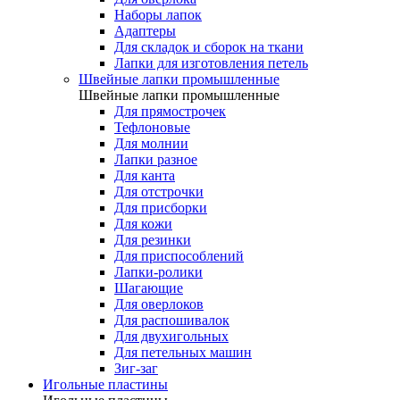
Наборы лапок
Адаптеры
Для складок и сборок на ткани
Лапки для изготовления петель
Швейные лапки промышленные
Швейные лапки промышленные
Для прямострочек
Тефлоновые
Для молнии
Лапки разное
Для канта
Для отстрочки
Для присборки
Для кожи
Для резинки
Для приспособлений
Лапки-ролики
Шагающие
Для оверлоков
Для распошивалок
Для двухигольных
Для петельных машин
Зиг-заг
Игольные пластины