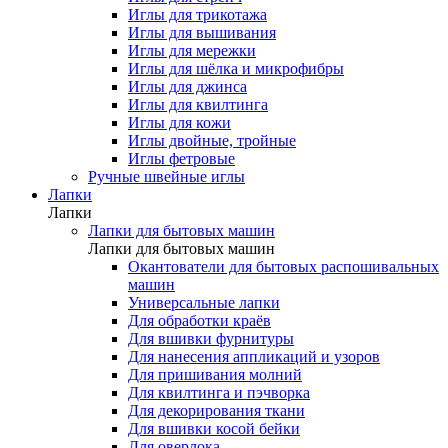
Иглы для трикотажа
Иглы для вышивания
Иглы для мережки
Иглы для шёлка и микрофибры
Иглы для джинса
Иглы для квилтинга
Иглы для кожи
Иглы двойные, тройные
Иглы фетровые
Ручные швейные иглы
Лапки
Лапки
Лапки для бытовых машин
Лапки для бытовых машин
Окантователи для бытовых распошивальных
машин
Универсальные лапки
Для обработки краёв
Для вшивки фурнитуры
Для нанесения аппликаций и узоров
Для пришивания молний
Для квилтинга и пэчворка
Для декорирования ткани
Для вшивки косой бейки
Для оверлока