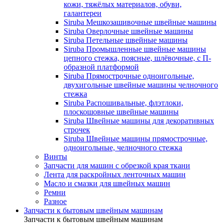
кожи, тяжёлых материалов, обуви,
галантереи
Siruba Мешкозашивочные швейные машины
Siruba Оверлочные швейные машины
Siruba Петельные швейные машины
Siruba Промышленные швейные машины
цепного стежка, поясные, шлёвочные, с П-
образной платформой
Siruba Прямострочные одноигольные,
двухигольные швейные машины челночного
стежка
Siruba Распошивальные, флэтлоки,
плоскошовные швейные машины
Siruba Швейные машины для декоративных
строчек
Siruba Швейные машины прямострочные,
одноигольные, челночного стежка
Винты
Запчасти для машин с обрезкой края ткани
Лента для раскройных ленточных машин
Масло и смазки для швейных машин
Ремни
Разное
Запчасти к бытовым швейным машинам
Запчасти к бытовым швейным машинам