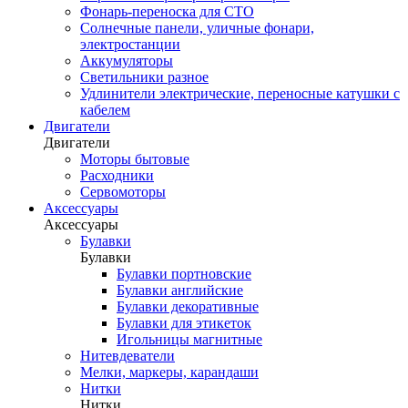
Фонарь-переноска для СТО
Солнечные панели, уличные фонари,
электростанции
Аккумуляторы
Светильники разное
Удлинители электрические, переносные катушки с
кабелем
Двигатели
Двигатели
Моторы бытовые
Расходники
Сервомоторы
Аксессуары
Аксессуары
Булавки
Булавки
Булавки портновские
Булавки английские
Булавки декоративные
Булавки для этикеток
Игольницы магнитные
Нитевдеватели
Мелки, маркеры, карандаши
Нитки
Нитки