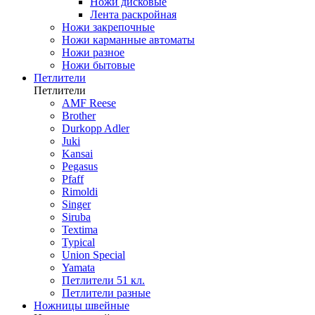
Ножи дисковые
Лента раскройная
Ножи закрепочные
Ножи карманные автоматы
Ножи разное
Ножи бытовые
Петлители
Петлители
AMF Reese
Brother
Durkopp Adler
Juki
Kansai
Pegasus
Pfaff
Rimoldi
Singer
Siruba
Textima
Typical
Union Special
Yamata
Петлители 51 кл.
Петлители разные
Ножницы швейные