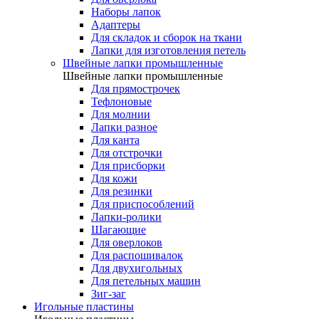
Наборы лапок
Адаптеры
Для складок и сборок на ткани
Лапки для изготовления петель
Швейные лапки промышленные
Швейные лапки промышленные
Для прямострочек
Тефлоновые
Для молнии
Лапки разное
Для канта
Для отстрочки
Для присборки
Для кожи
Для резинки
Для приспособлений
Лапки-ролики
Шагающие
Для оверлоков
Для распошивалок
Для двухигольных
Для петельных машин
Зиг-заг
Игольные пластины