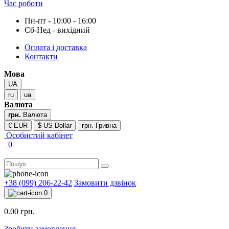
Час роботи
Пн-пт - 10:00 - 16:00
Сб-Нед - вихідний
Оплата і доставка
Контакти
Мова
UA
ru
ua
Валюта
грн.
Валюта
€ EUR
$ US Dollar
грн. Гривна
Особистий кабінет
0
+38 (099) 206-22-42
Замовити дзвінок
0