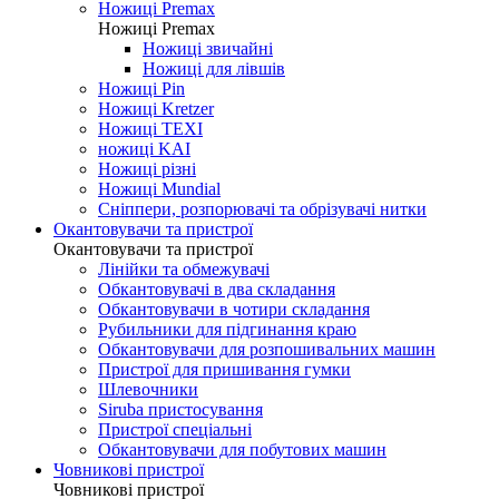
Ножиці Jin Jian
Ножиці De Xian
Ножиці Taksun
Ножиці Premax
Ножиці Premax
Ножиці звичайні
Ножиці для лівшів
Ножиці Pin
Ножиці Kretzer
Ножиці TEXI
ножиці KAI
Ножиці різні
Ножиці Mundial
Сніппери, розпорювачі та обрізувачі нитки
Окантовувачи та пристрої
Окантовувачи та пристрої
Лінійки та обмежувачі
Обкантовувачі в два складання
Обкантовувачи в чотири складання
Рубильники для підгинання краю
Обкантовувачи для розпошивальних машин
Пристрої для пришивання гумки
Шлевочники
Siruba пристосування
Пристрої спеціальні