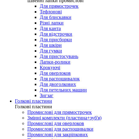
Лапки для виготовлення петель
Швейні лапки промислові
Швейні лапки промислові
Для прямострочек
Тефлонові
Для блискавки
Різні лапки
Для канта
Для відстрочки
Для присборки
Для шкіри
Для гумки
Для пристосувань
Лапки-ролики
Крокуючі
Для оверлоков
Для распошивалок
Для двоголкових
Для петельних машин
Зигзаг
Голкові пластини
Голкові пластини
Промислові для прямострочек
Змінні комплекти (пластина+зуб'я)