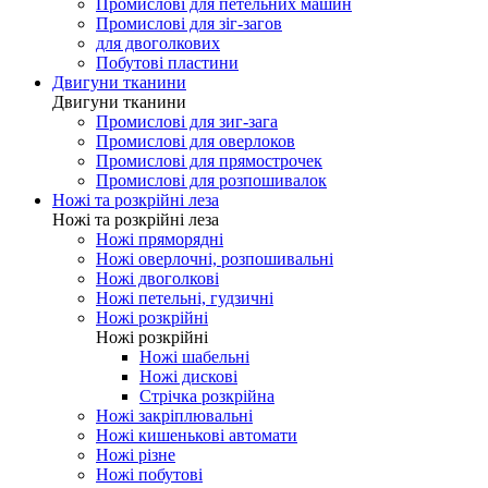
Промислові для оверлоков
Промислові для распошивалки
Промислові для закріпкових
Промислові для петельних машин
Промислові для зіг-загов
для двоголкових
Побутові пластини
Двигуни тканини
Двигуни тканини
Промислові для зиг-зага
Промислові для оверлоков
Промислові для прямострочек
Промислові для розпошивалок
Ножі та розкрійні леза
Ножі та розкрійні леза
Ножі пряморядні
Ножі оверлочні, розпошивальні
Ножі двоголкові
Ножі петельні, гудзичні
Ножі розкрійні
Ножі розкрійні
Ножі шабельні
Ножі дискові
Стрічка розкрійна
Ножі закріплювальні