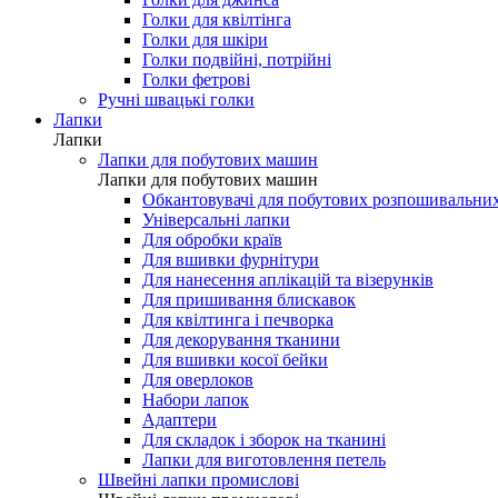
Голки для мережки
Голки для шовку і мікрофібри
Голки для джинса
Голки для квілтінга
Голки для шкіри
Голки подвійні, потрійні
Голки фетрові
Ручні швацькі голки
Лапки
Лапки
Лапки для побутових машин
Лапки для побутових машин
Обкантовувачі для побутових розпошивальни
Універсальні лапки
Для обробки країв
Для вшивки фурнітури
Для нанесення аплікацій та візерунків
Для пришивання блискавок
Для квілтинга і печворка
Для декорування тканини
Для вшивки косої бейки
Для оверлоков
Набори лапок
Адаптери
Для складок і зборок на тканині