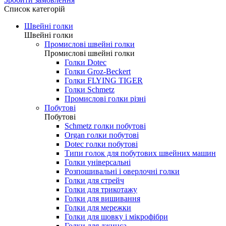
0.00 грн.
Зробити замовлення
Список категорій
Швейні голки
Швейні голки
Промислові швейні голки
Промислові швейні голки
Голки Dotec
Голки Groz-Beckert
Голки FLYING TIGER
Голки Schmetz
Промислові голки різні
Побутові
Побутові
Schmetz голки побутові
Organ голки побутові
Dotec голки побутові
Типи голок для побутових швейних машин
Голки універсальні
Розпошивальні і оверлочні голки
Голки для стрейч
Голки для трикотажу
Голки для вишивання