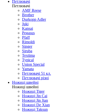
Ножі кишенькові автомати
Ножі різне
Ножі побутові
Петлювачі
Петлювачі
AMF Reese
Brother
Durkopp Adler
Juki
Kansai
Pegasus
Pfaff
Rimoldi
Singer
Siruba
Textima
Typical
Union Special
Yamata
Петлювачі 51 кл.
Петлювачі різні
Ножиці швейні
Ножиці швейні
Ножиці Tiger
Ножиці Jin Cai