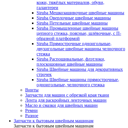
кожи, тяжёлых материалов, обуви,
галантереи
Siruba Мешкозашивочные швейные машины
Siruba Оверлочные швейные машины
Siruba Петельные швейные машины
Siruba Промышленные швейные машины
цепного стежка, поясные, шлёвочные, с П-
образной платформой
Siruba Прямострочные одноигольные,
двухигольные швейные машины челночного
стежка
Siruba Распошивальные, флэтлоки,
плоскошовные швейные машины
Siruba Швейные машины для декоративных
строчек
Siruba Швейные машины прямострочные,
одноигольные, челночного стежка
Винты
Запчасти для машин с обрезкой края ткани
Лента для раскройных ленточных машин
Масло и смазки для швейных машин
Ремни
Разное
Запчасти к бытовым швейным машинам
Запчасти к бытовым швейным машинам