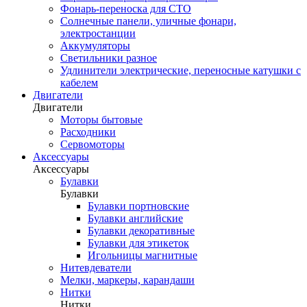
Фонарь-переноска для СТО
Солнечные панели, уличные фонари,
электростанции
Аккумуляторы
Светильники разное
Удлинители электрические, переносные катушки с
кабелем
Двигатели
Двигатели
Моторы бытовые
Расходники
Сервомоторы
Аксессуары
Аксессуары
Булавки
Булавки
Булавки портновские
Булавки английские
Булавки декоративные
Булавки для этикеток
Игольницы магнитные
Нитевдеватели
Мелки, маркеры, карандаши
Нитки
Нитки