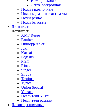
Ножи дисковые
Лента раскройная
Ножи закрепочные
Ножи карманные автоматы
Ножи разное
Ножи бытовые
Петлители
Петлители
AMF Reese
Brother
Durkopp Adler
Juki
Kansai
Pegasus
Pfaff
Rimoldi
Singer
Siruba
Textima
Typical
Union Special
Yamata
Петлители 51 кл.
Петлители разные
Ножницы швейные