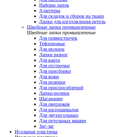
Наборы лапок
Адаптеры
Для складок и сборок на ткани
Лапки для изготовления петель
Швейные лапки промышленные
Швейные лапки промышленные
Для прямострочек
Тефлоновые
Для молнии
Лапки разное
Для канта
Для отстрочки
Для присборки
Для кожи
Для резинки
Для приспособлений
Лапки-ролики
Шагающие
Для оверлоков
Для распошивалок
Для двухигольных
Для петельных машин
Зиг-заг
Игольные пластины