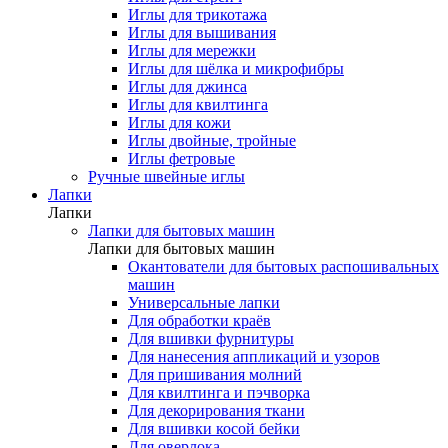
Иглы для трикотажа
Иглы для вышивания
Иглы для мережки
Иглы для шёлка и микрофибры
Иглы для джинса
Иглы для квилтинга
Иглы для кожи
Иглы двойные, тройные
Иглы фетровые
Ручные швейные иглы
Лапки
Лапки
Лапки для бытовых машин
Лапки для бытовых машин
Окантователи для бытовых распошивальных
машин
Универсальные лапки
Для обработки краёв
Для вшивки фурнитуры
Для нанесения аппликаций и узоров
Для пришивания молний
Для квилтинга и пэчворка
Для декорирования ткани
Для вшивки косой бейки
Для оверлока