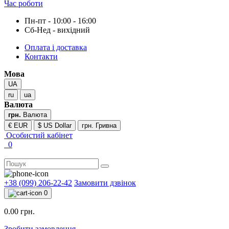
Час роботи
Пн-пт - 10:00 - 16:00
Сб-Нед - вихідний
Оплата і доставка
Контакти
Мова
UA
ru
ua
Валюта
грн.
Валюта
€ EUR
$ US Dollar
грн. Гривна
Особистий кабінет
0
+38 (099) 206-22-42
Замовити дзвінок
0