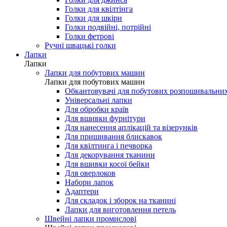
Голки для мережки
Голки для шовку і мікрофібри
Голки для джинса
Голки для квілтінга
Голки для шкіри
Голки подвійні, потрійні
Голки фетрові
Ручні швацькі голки
Лапки
Лапки
Лапки для побутових машин
Лапки для побутових машин
Обкантовувачі для побутових розпошивальни
Універсальні лапки
Для обробки країв
Для вшивки фурнітури
Для нанесення аплікацій та візерунків
Для пришивання блискавок
Для квілтинга і печворка
Для декорування тканини
Для вшивки косої бейки
Для оверлоков
Набори лапок
Адаптери
Для складок і зборок на тканині