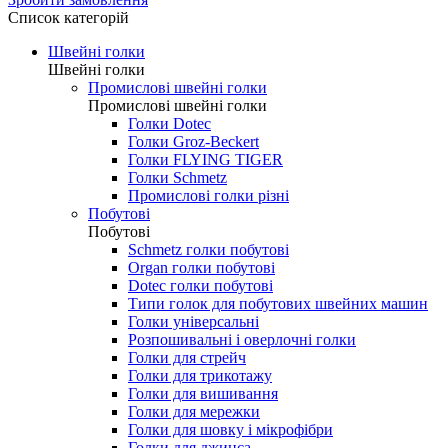
0.00 грн.
Зробити замовлення
Список категорій
Швейні голки
Швейні голки
Промислові швейні голки
Промислові швейні голки
Голки Dotec
Голки Groz-Beckert
Голки FLYING TIGER
Голки Schmetz
Промислові голки різні
Побутові
Побутові
Schmetz голки побутові
Organ голки побутові
Dotec голки побутові
Типи голок для побутових швейних машин
Голки універсальні
Розпошивальні і оверлочні голки
Голки для стрейч
Голки для трикотажу
Голки для вишивання