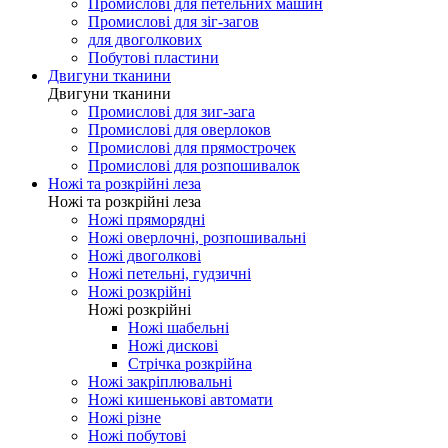
Промислові для оверлоков
Промислові для распошивалки
Промислові для закріпкових
Промислові для петельних машин
Промислові для зіг-загов
для двоголкових
Побутові пластини
Двигуни тканини
Двигуни тканини
Промислові для зиг-зага
Промислові для оверлоков
Промислові для прямострочек
Промислові для розпошивалок
Ножі та розкрійні леза
Ножі та розкрійні леза
Ножі пряморядні
Ножі оверлочні, розпошивальні
Ножі двоголкові
Ножі петельні, гудзичні
Ножі розкрійні
Ножі розкрійні
Ножі шабельні
Ножі дискові
Стрічка розкрійна
Ножі закріплювальні