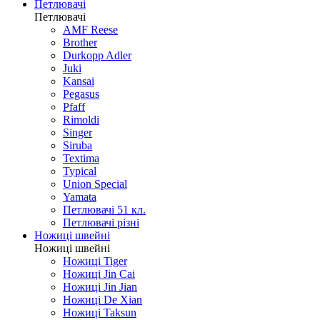
Ножі кишенькові автомати
Ножі різне
Ножі побутові
Петлювачі
Петлювачі
AMF Reese
Brother
Durkopp Adler
Juki
Kansai
Pegasus
Pfaff
Rimoldi
Singer
Siruba
Textima
Typical
Union Special
Yamata
Петлювачі 51 кл.
Петлювачі різні
Ножиці швейні
Ножиці швейні
Ножиці Tiger
Ножиці Jin Cai