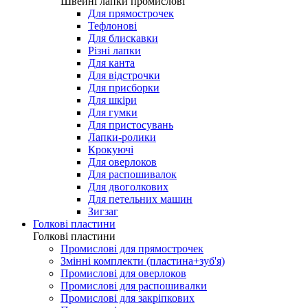
Лапки для виготовлення петель
Швейні лапки промислові
Швейні лапки промислові
Для прямострочек
Тефлонові
Для блискавки
Різні лапки
Для канта
Для відстрочки
Для присборки
Для шкіри
Для гумки
Для пристосувань
Лапки-ролики
Крокуючі
Для оверлоков
Для распошивалок
Для двоголкових
Для петельних машин
Зигзаг
Голкові пластини
Голкові пластини
Промислові для прямострочек
Змінні комплекти (пластина+зуб'я)