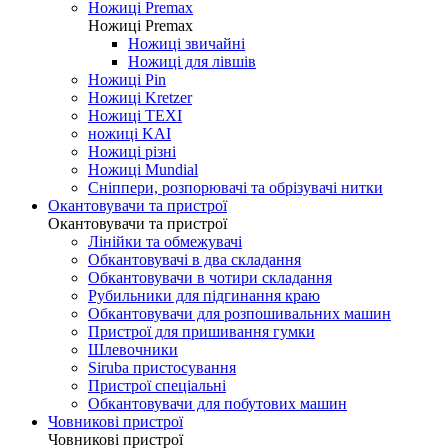
Ножиці Jin Jian
Ножиці De Xian
Ножиці Taksun
Ножиці Premax
Ножиці Premax
Ножиці звичайні
Ножиці для лівшів
Ножиці Pin
Ножиці Kretzer
Ножиці TEXI
ножиці KAI
Ножиці різні
Ножиці Mundial
Сніппери, розпорювачі та обрізувачі нитки
Окантовувачи та пристрої
Окантовувачи та пристрої
Лінійки та обмежувачі
Обкантовувачі в два складання
Обкантовувачи в чотири складання
Рубильники для підгинання краю
Обкантовувачи для розпошивальних машин
Пристрої для пришивання гумки
Шлевочники
Siruba пристосування
Пристрої спеціальні