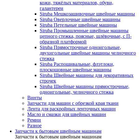
кожи, тяжёлых материалов, обуви,
галантереи
Siruba Мешкозашивочные швейные машины
Siruba Оверлочные швейные машины
Siruba Петельные швейные машины
Siruba Промышленные швейные машины
цепного стежка, поясные, шлёвочные, с П-
образной платформой
Siruba Прямострочные одноигольные,
двухигольные швейные машины челночного
стежка
Siruba Распошивальные, флэтлоки,
плоскошовные швейные машины
Siruba Швейные машины для декоративных
строчек
Siruba Швейные машины прямострочные,
одноигольные, челночного стежка
Винты
Запчасти для машин с обрезкой края ткани
Лента для раскройных ленточных машин
Масло и смазки для швейных машин
Ремни
Разное
Запчасти к бытовым швейным машинам
Запчасти к бытовым швейным машинам