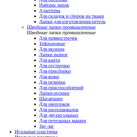
Наборы лапок
Адаптеры
Для складок и сборок на ткани
Лапки для изготовления петель
Швейные лапки промышленные
Швейные лапки промышленные
Для прямострочек
Тефлоновые
Для молнии
Лапки разное
Для канта
Для отстрочки
Для присборки
Для кожи
Для резинки
Для приспособлений
Лапки-ролики
Шагающие
Для оверлоков
Для распошивалок
Для двухигольных
Для петельных машин
Зиг-заг
Игольные пластины