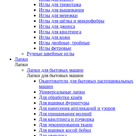
Иглы для трикотажа
Иглы для вышивания
Иглы для мережки
Иглы для шёлка и микрофибры
Иглы для джинса
Иглы для квилтинга
Иглы для кожи
Иглы двойные, тройные
Иглы фетровые
Ручные швейные иглы
Лапки
Лапки
Лапки для бытовых машин
Лапки для бытовых машин
Окантователи для бытовых распошивальных
машин
Универсальные лапки
Для обработки краёв
Для вшивки фурнитуры
Для нанесения аппликаций и узоров
Для пришивания молний
Для квилтинга и пэчворка
Для декорирования ткани
Для вшивки косой бейки
Для оверлока