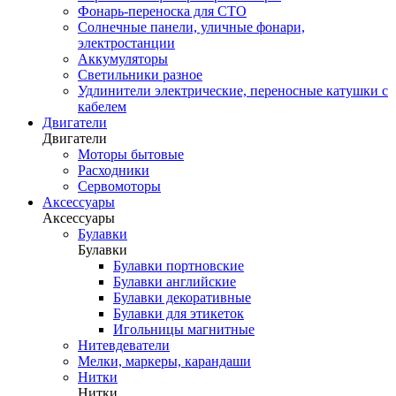
Фонарь-переноска для СТО
Солнечные панели, уличные фонари,
электростанции
Аккумуляторы
Светильники разное
Удлинители электрические, переносные катушки с
кабелем
Двигатели
Двигатели
Моторы бытовые
Расходники
Сервомоторы
Аксессуары
Аксессуары
Булавки
Булавки
Булавки портновские
Булавки английские
Булавки декоративные
Булавки для этикеток
Игольницы магнитные
Нитевдеватели
Мелки, маркеры, карандаши
Нитки
Нитки