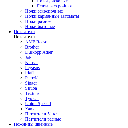
Ножи дисковые
Лента раскройная
Ножи закрепочные
Ножи карманные автоматы
Ножи разное
Ножи бытовые
Петлители
Петлители
AMF Reese
Brother
Durkopp Adler
Juki
Kansai
Pegasus
Pfaff
Rimoldi
Singer
Siruba
Textima
Typical
Union Special
Yamata
Петлители 51 кл.
Петлители разные
Ножницы швейные