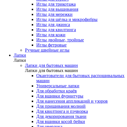
Иглы для трикотажа
Иглы для вышивания
Иглы для мережки
Иглы для шёлка и микрофибры
Иглы для джинса
Иглы для квилтинга
Иглы для кожи
Иглы двойные, тройные
Иглы фетровые
Ручные швейные иглы
Лапки
Лапки
Лапки для бытовых машин
Лапки для бытовых машин
Окантователи для бытовых распошивальных
машин
Универсальные лапки
Для обработки краёв
Для вшивки фурнитуры
Для нанесения аппликаций и узоров
Для пришивания молний
Для квилтинга и пэчворка
Для декорирования ткани
Для вшивки косой бейки
Для оверлока