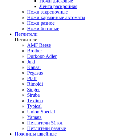
Ножи дисковые
Лента раскройная
Ножи закрепочные
Ножи карманные автоматы
Ножи разное
Ножи бытовые
Петлители
Петлители
AMF Reese
Brother
Durkopp Adler
Juki
Kansai
Pegasus
Pfaff
Rimoldi
Singer
Siruba
Textima
Typical
Union Special
Yamata
Петлители 51 кл.
Петлители разные
Ножницы швейные