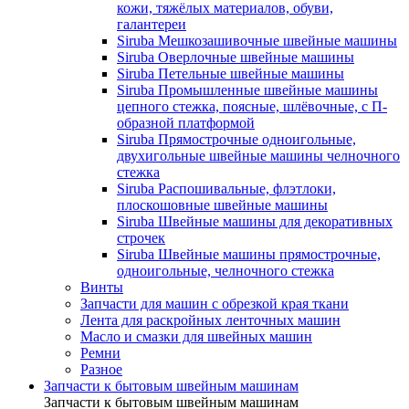
кожи, тяжёлых материалов, обуви,
галантереи
Siruba Мешкозашивочные швейные машины
Siruba Оверлочные швейные машины
Siruba Петельные швейные машины
Siruba Промышленные швейные машины
цепного стежка, поясные, шлёвочные, с П-
образной платформой
Siruba Прямострочные одноигольные,
двухигольные швейные машины челночного
стежка
Siruba Распошивальные, флэтлоки,
плоскошовные швейные машины
Siruba Швейные машины для декоративных
строчек
Siruba Швейные машины прямострочные,
одноигольные, челночного стежка
Винты
Запчасти для машин с обрезкой края ткани
Лента для раскройных ленточных машин
Масло и смазки для швейных машин
Ремни
Разное
Запчасти к бытовым швейным машинам
Запчасти к бытовым швейным машинам