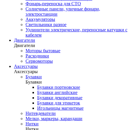
Фонарь-переноска для СТО
Солнечные панели, уличные фонари,
электростанции
Аккумуляторы
Светильники разное
Удлинители электрические, переносные катушки с
кабелем
Двигатели
Двигатели
Моторы бытовые
Расходники
Сервомоторы
Аксессуары
Аксессуары
Булавки
Булавки
Булавки портновские
Булавки английские
Булавки декоративные
Булавки для этикеток
Игольницы магнитные
Нитевдеватели
Мелки, маркеры, карандаши
Нитки
Нитки