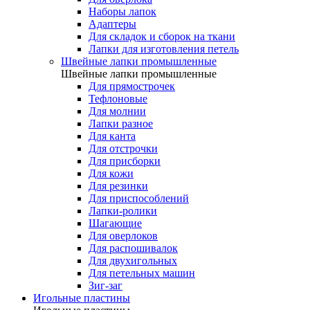
Наборы лапок
Адаптеры
Для складок и сборок на ткани
Лапки для изготовления петель
Швейные лапки промышленные
Швейные лапки промышленные
Для прямострочек
Тефлоновые
Для молнии
Лапки разное
Для канта
Для отстрочки
Для присборки
Для кожи
Для резинки
Для приспособлений
Лапки-ролики
Шагающие
Для оверлоков
Для распошивалок
Для двухигольных
Для петельных машин
Зиг-заг
Игольные пластины