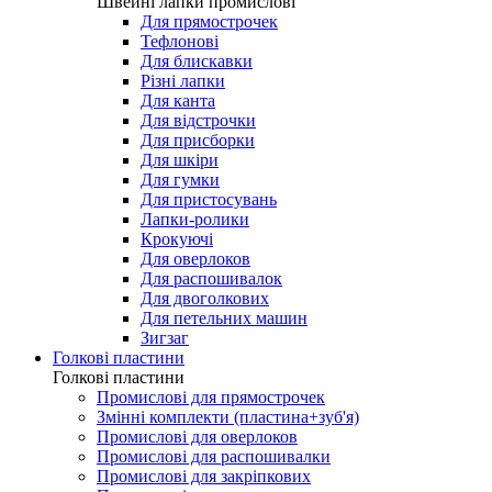
Лапки для виготовлення петель
Швейні лапки промислові
Швейні лапки промислові
Для прямострочек
Тефлонові
Для блискавки
Різні лапки
Для канта
Для відстрочки
Для присборки
Для шкіри
Для гумки
Для пристосувань
Лапки-ролики
Крокуючі
Для оверлоков
Для распошивалок
Для двоголкових
Для петельних машин
Зигзаг
Голкові пластини
Голкові пластини
Промислові для прямострочек
Змінні комплекти (пластина+зуб'я)