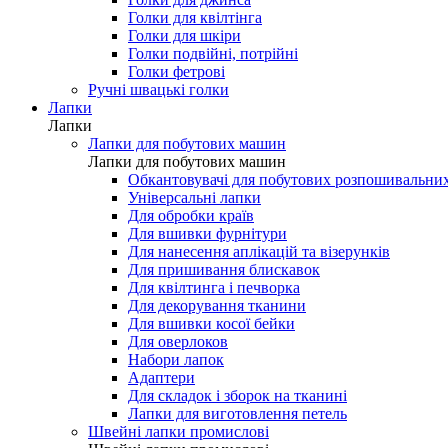
Голки для мережки
Голки для шовку і мікрофібри
Голки для джинса
Голки для квілтінга
Голки для шкіри
Голки подвійні, потрійні
Голки фетрові
Ручні швацькі голки
Лапки
Лапки
Лапки для побутових машин
Лапки для побутових машин
Обкантовувачі для побутових розпошивальни
Універсальні лапки
Для обробки країв
Для вшивки фурнітури
Для нанесення аплікацій та візерунків
Для пришивання блискавок
Для квілтинга і печворка
Для декорування тканини
Для вшивки косої бейки
Для оверлоков
Набори лапок
Адаптери
Для складок і зборок на тканині