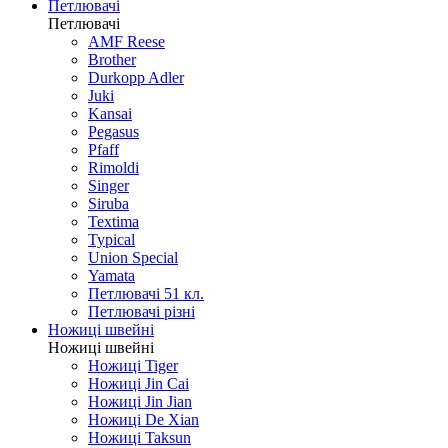
Ножі кишенькові автомати
Ножі різне
Ножі побутові
Петлювачі
Петлювачі
AMF Reese
Brother
Durkopp Adler
Juki
Kansai
Pegasus
Pfaff
Rimoldi
Singer
Siruba
Textima
Typical
Union Special
Yamata
Петлювачі 51 кл.
Петлювачі різні
Ножиці швейні
Ножиці швейні
Ножиці Tiger
Ножиці Jin Cai