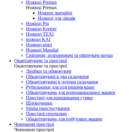
Ножиці Jin Jian
Ножиці De Xian
Ножиці Taksun
Ножиці Premax
Ножиці Premax
Ножиці звичайні
Ножиці для лівшів
Ножиці Pin
Ножиці Kretzer
Ножиці TEXI
ножиці KAI
Ножиці різні
Ножиці Mundial
Сніппери, розпорювачі та обрізувачі нитки
Окантовувачи та пристрої
Окантовувачи та пристрої
Лінійки та обмежувачі
Обкантовувачі в два складання
Обкантовувачи в чотири складання
Рубильники для підгинання краю
Обкантовувачи для розпошивальних машин
Пристрої для пришивання гумки
Шлевочники
Siruba пристосування
Пристрої спеціальні