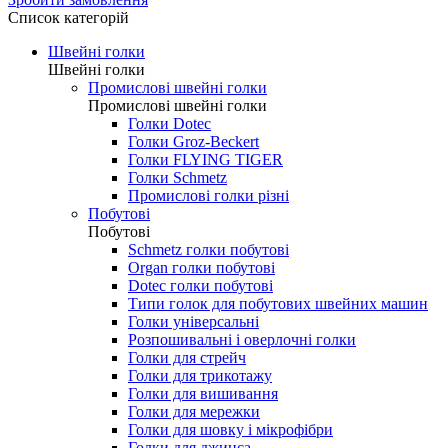
0.00 грн.
Зробити замовлення
Список категорій
Швейні голки
Швейні голки
Промислові швейні голки
Промислові швейні голки
Голки Dotec
Голки Groz-Beckert
Голки FLYING TIGER
Голки Schmetz
Промислові голки різні
Побутові
Побутові
Schmetz голки побутові
Organ голки побутові
Dotec голки побутові
Типи голок для побутових швейних машин
Голки універсальні
Розпошивальні і оверлочні голки
Голки для стрейч
Голки для трикотажу
Голки для вишивання