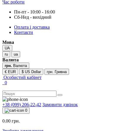
Час роботи
Пн-пт - 10:00 - 16:00
Сб-Нед - вихідний
Оплата і доставка
Контакти
Мова
UA
ru
ua
Валюта
грн.
Валюта
€ EUR
$ US Dollar
грн. Гривна
Особистий кабінет
0
+38 (099) 206-22-42
Замовити дзвінок
0