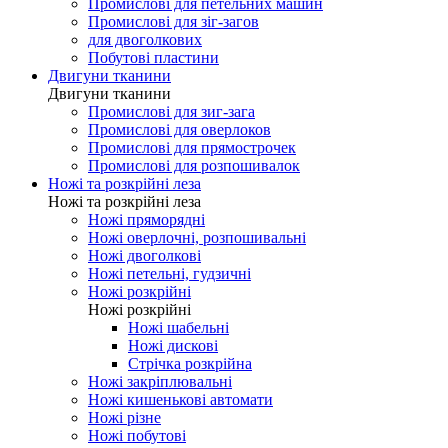
Промислові для оверлоков
Промислові для распошивалки
Промислові для закріпкових
Промислові для петельних машин
Промислові для зіг-загов
для двоголкових
Побутові пластини
Двигуни тканини
Двигуни тканини
Промислові для зиг-зага
Промислові для оверлоков
Промислові для прямострочек
Промислові для розпошивалок
Ножі та розкрійні леза
Ножі та розкрійні леза
Ножі пряморядні
Ножі оверлочні, розпошивальні
Ножі двоголкові
Ножі петельні, гудзичні
Ножі розкрійні
Ножі розкрійні
Ножі шабельні
Ножі дискові
Стрічка розкрійна
Ножі закріплювальні