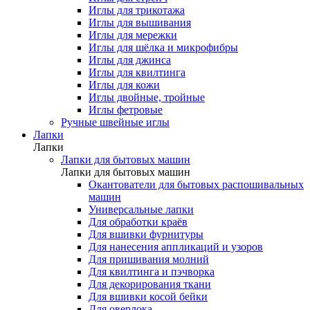
Иглы для трикотажа
Иглы для вышивания
Иглы для мережки
Иглы для шёлка и микрофибры
Иглы для джинса
Иглы для квилтинга
Иглы для кожи
Иглы двойные, тройные
Иглы фетровые
Ручные швейные иглы
Лапки
Лапки
Лапки для бытовых машин
Лапки для бытовых машин
Окантователи для бытовых распошивальных
машин
Универсальные лапки
Для обработки краёв
Для вшивки фурнитуры
Для нанесения аппликаций и узоров
Для пришивания молний
Для квилтинга и пэчворка
Для декорирования ткани
Для вшивки косой бейки
Для оверлока