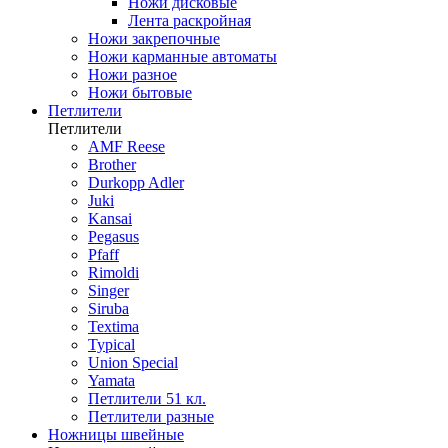
Ножи дисковые
Лента раскройная
Ножи закрепочные
Ножи карманные автоматы
Ножи разное
Ножи бытовые
Петлители
Петлители
AMF Reese
Brother
Durkopp Adler
Juki
Kansai
Pegasus
Pfaff
Rimoldi
Singer
Siruba
Textima
Typical
Union Special
Yamata
Петлители 51 кл.
Петлители разные
Ножницы швейные