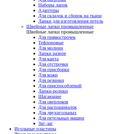
Наборы лапок
Адаптеры
Для складок и сборок на ткани
Лапки для изготовления петель
Швейные лапки промышленные
Швейные лапки промышленные
Для прямострочек
Тефлоновые
Для молнии
Лапки разное
Для канта
Для отстрочки
Для присборки
Для кожи
Для резинки
Для приспособлений
Лапки-ролики
Шагающие
Для оверлоков
Для распошивалок
Для двухигольных
Для петельных машин
Зиг-заг
Игольные пластины