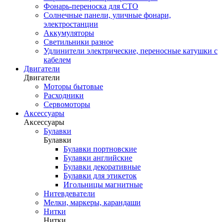
Фонарь-переноска для СТО
Солнечные панели, уличные фонари,
электростанции
Аккумуляторы
Светильники разное
Удлинители электрические, переносные катушки с
кабелем
Двигатели
Двигатели
Моторы бытовые
Расходники
Сервомоторы
Аксессуары
Аксессуары
Булавки
Булавки
Булавки портновские
Булавки английские
Булавки декоративные
Булавки для этикеток
Игольницы магнитные
Нитевдеватели
Мелки, маркеры, карандаши
Нитки
Нитки