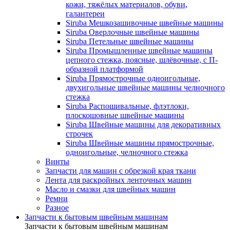
кожи, тяжёлых материалов, обуви,
галантереи
Siruba Мешкозашивочные швейные машины
Siruba Оверлочные швейные машины
Siruba Петельные швейные машины
Siruba Промышленные швейные машины
цепного стежка, поясные, шлёвочные, с П-
образной платформой
Siruba Прямострочные одноигольные,
двухигольные швейные машины челночного
стежка
Siruba Распошивальные, флэтлоки,
плоскошовные швейные машины
Siruba Швейные машины для декоративных
строчек
Siruba Швейные машины прямострочные,
одноигольные, челночного стежка
Винты
Запчасти для машин с обрезкой края ткани
Лента для раскройных ленточных машин
Масло и смазки для швейных машин
Ремни
Разное
Запчасти к бытовым швейным машинам
Запчасти к бытовым швейным машинам