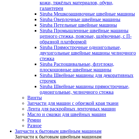
кожи, тяжёлых материалов, обуви,
галантереи
Siruba Мешкозашивочные швейные машины
Siruba Оверлочные швейные машины
Siruba Петельные швейные машины
Siruba Промышленные швейные машины
цепного стежка, поясные, шлёвочные, с П-
образной платформой
Siruba Прямострочные одноигольные,
двухигольные швейные машины челночного
стежка
Siruba Распошивальные, флэтлоки,
плоскошовные швейные машины
Siruba Швейные машины для декоративных
строчек
Siruba Швейные машины прямострочные,
одноигольные, челночного стежка
Винты
Запчасти для машин с обрезкой края ткани
Лента для раскройных ленточных машин
Масло и смазки для швейных машин
Ремни
Разное
Запчасти к бытовым швейным машинам
Запчасти к бытовым швейным машинам