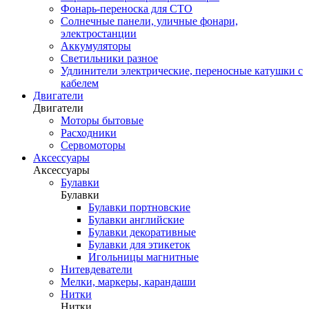
Фонарь-переноска для СТО
Солнечные панели, уличные фонари,
электростанции
Аккумуляторы
Светильники разное
Удлинители электрические, переносные катушки с
кабелем
Двигатели
Двигатели
Моторы бытовые
Расходники
Сервомоторы
Аксессуары
Аксессуары
Булавки
Булавки
Булавки портновские
Булавки английские
Булавки декоративные
Булавки для этикеток
Игольницы магнитные
Нитевдеватели
Мелки, маркеры, карандаши
Нитки
Нитки