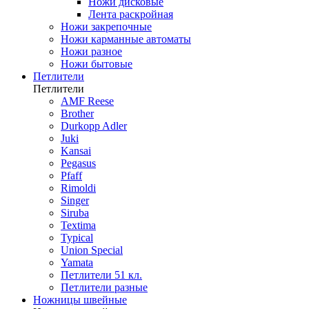
Ножи дисковые
Лента раскройная
Ножи закрепочные
Ножи карманные автоматы
Ножи разное
Ножи бытовые
Петлители
Петлители
AMF Reese
Brother
Durkopp Adler
Juki
Kansai
Pegasus
Pfaff
Rimoldi
Singer
Siruba
Textima
Typical
Union Special
Yamata
Петлители 51 кл.
Петлители разные
Ножницы швейные