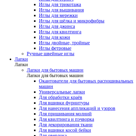
Иглы для трикотажа
Иглы для вышивания
Иглы для мережки
Иглы для шёлка и микрофибры
Иглы для джинса
Иглы для квилтинга
Иглы для кожи
Иглы двойные, тройные
Иглы фетровые
Ручные швейные иглы
Лапки
Лапки
Лапки для бытовых машин
Лапки для бытовых машин
Окантователи для бытовых распошивальных
машин
Универсальные лапки
Для обработки краёв
Для вшивки фурнитуры
Для нанесения аппликаций и узоров
Для пришивания молний
Для квилтинга и пэчворка
Для декорирования ткани
Для вшивки косой бейки
Для оверлока