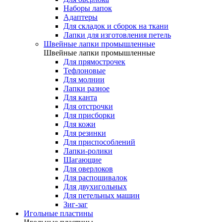
Наборы лапок
Адаптеры
Для складок и сборок на ткани
Лапки для изготовления петель
Швейные лапки промышленные
Швейные лапки промышленные
Для прямострочек
Тефлоновые
Для молнии
Лапки разное
Для канта
Для отстрочки
Для присборки
Для кожи
Для резинки
Для приспособлений
Лапки-ролики
Шагающие
Для оверлоков
Для распошивалок
Для двухигольных
Для петельных машин
Зиг-заг
Игольные пластины