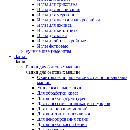
Иглы для трикотажа
Иглы для вышивания
Иглы для мережки
Иглы для шёлка и микрофибры
Иглы для джинса
Иглы для квилтинга
Иглы для кожи
Иглы двойные, тройные
Иглы фетровые
Ручные швейные иглы
Лапки
Лапки
Лапки для бытовых машин
Лапки для бытовых машин
Окантователи для бытовых распошивальных
машин
Универсальные лапки
Для обработки краёв
Для вшивки фурнитуры
Для нанесения аппликаций и узоров
Для пришивания молний
Для квилтинга и пэчворка
Для декорирования ткани
Для вшивки косой бейки
Для оверлока