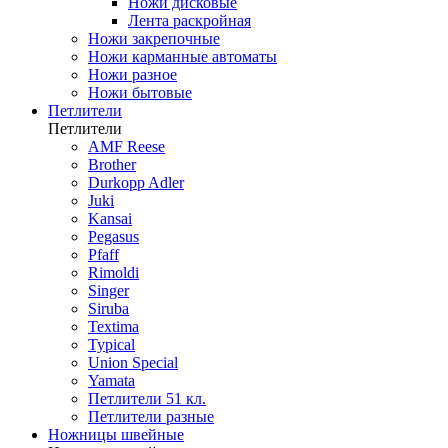
Ножи дисковые
Лента раскройная
Ножи закрепочные
Ножи карманные автоматы
Ножи разное
Ножи бытовые
Петлители
Петлители
AMF Reese
Brother
Durkopp Adler
Juki
Kansai
Pegasus
Pfaff
Rimoldi
Singer
Siruba
Textima
Typical
Union Special
Yamata
Петлители 51 кл.
Петлители разные
Ножницы швейные