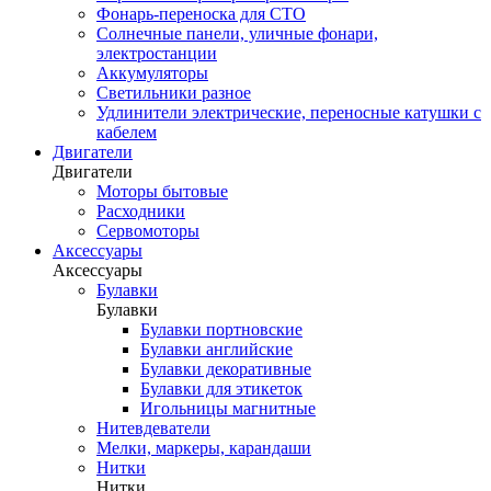
Фонарь-переноска для СТО
Солнечные панели, уличные фонари,
электростанции
Аккумуляторы
Светильники разное
Удлинители электрические, переносные катушки с
кабелем
Двигатели
Двигатели
Моторы бытовые
Расходники
Сервомоторы
Аксессуары
Аксессуары
Булавки
Булавки
Булавки портновские
Булавки английские
Булавки декоративные
Булавки для этикеток
Игольницы магнитные
Нитевдеватели
Мелки, маркеры, карандаши
Нитки
Нитки