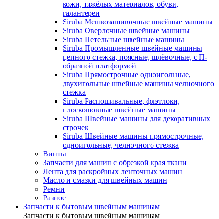
кожи, тяжёлых материалов, обуви,
галантереи
Siruba Мешкозашивочные швейные машины
Siruba Оверлочные швейные машины
Siruba Петельные швейные машины
Siruba Промышленные швейные машины
цепного стежка, поясные, шлёвочные, с П-
образной платформой
Siruba Прямострочные одноигольные,
двухигольные швейные машины челночного
стежка
Siruba Распошивальные, флэтлоки,
плоскошовные швейные машины
Siruba Швейные машины для декоративных
строчек
Siruba Швейные машины прямострочные,
одноигольные, челночного стежка
Винты
Запчасти для машин с обрезкой края ткани
Лента для раскройных ленточных машин
Масло и смазки для швейных машин
Ремни
Разное
Запчасти к бытовым швейным машинам
Запчасти к бытовым швейным машинам