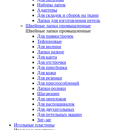
Наборы лапок
Адаптеры
Для складок и сборок на ткани
Лапки для изготовления петель
Швейные лапки промышленные
Швейные лапки промышленные
Для прямострочек
Тефлоновые
Для молнии
Лапки разное
Для канта
Для отстрочки
Для присборки
Для кожи
Для резинки
Для приспособлений
Лапки-ролики
Шагающие
Для оверлоков
Для распошивалок
Для двухигольных
Для петельных машин
Зиг-заг
Игольные пластины