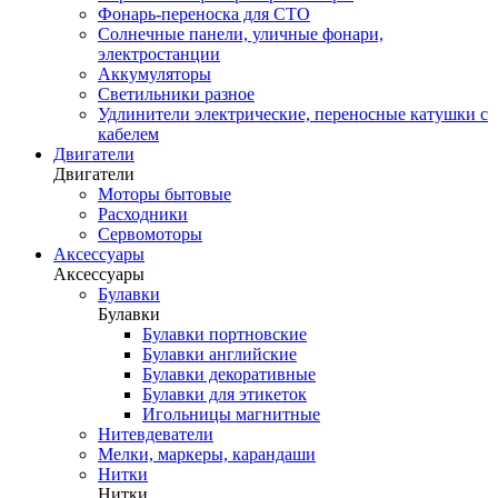
Фонарь-переноска для СТО
Солнечные панели, уличные фонари,
электростанции
Аккумуляторы
Светильники разное
Удлинители электрические, переносные катушки с
кабелем
Двигатели
Двигатели
Моторы бытовые
Расходники
Сервомоторы
Аксессуары
Аксессуары
Булавки
Булавки
Булавки портновские
Булавки английские
Булавки декоративные
Булавки для этикеток
Игольницы магнитные
Нитевдеватели
Мелки, маркеры, карандаши
Нитки
Нитки