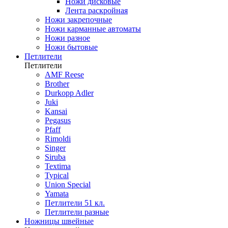
Ножи дисковые
Лента раскройная
Ножи закрепочные
Ножи карманные автоматы
Ножи разное
Ножи бытовые
Петлители
Петлители
AMF Reese
Brother
Durkopp Adler
Juki
Kansai
Pegasus
Pfaff
Rimoldi
Singer
Siruba
Textima
Typical
Union Special
Yamata
Петлители 51 кл.
Петлители разные
Ножницы швейные