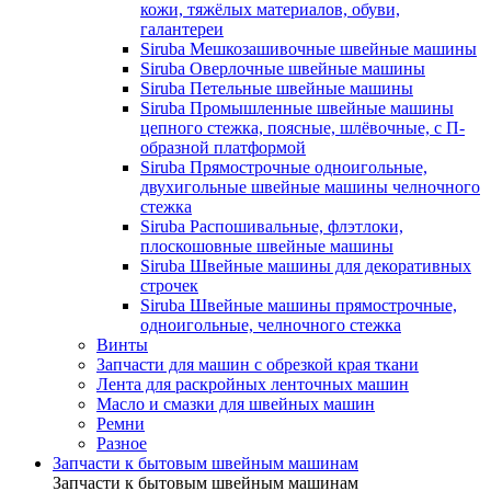
кожи, тяжёлых материалов, обуви,
галантереи
Siruba Мешкозашивочные швейные машины
Siruba Оверлочные швейные машины
Siruba Петельные швейные машины
Siruba Промышленные швейные машины
цепного стежка, поясные, шлёвочные, с П-
образной платформой
Siruba Прямострочные одноигольные,
двухигольные швейные машины челночного
стежка
Siruba Распошивальные, флэтлоки,
плоскошовные швейные машины
Siruba Швейные машины для декоративных
строчек
Siruba Швейные машины прямострочные,
одноигольные, челночного стежка
Винты
Запчасти для машин с обрезкой края ткани
Лента для раскройных ленточных машин
Масло и смазки для швейных машин
Ремни
Разное
Запчасти к бытовым швейным машинам
Запчасти к бытовым швейным машинам