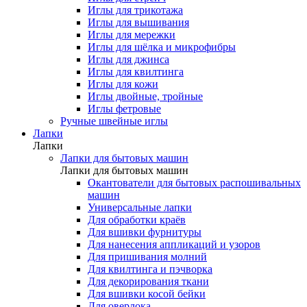
Иглы для трикотажа
Иглы для вышивания
Иглы для мережки
Иглы для шёлка и микрофибры
Иглы для джинса
Иглы для квилтинга
Иглы для кожи
Иглы двойные, тройные
Иглы фетровые
Ручные швейные иглы
Лапки
Лапки
Лапки для бытовых машин
Лапки для бытовых машин
Окантователи для бытовых распошивальных
машин
Универсальные лапки
Для обработки краёв
Для вшивки фурнитуры
Для нанесения аппликаций и узоров
Для пришивания молний
Для квилтинга и пэчворка
Для декорирования ткани
Для вшивки косой бейки
Для оверлока