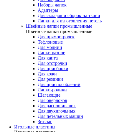
Наборы лапок
Адаптеры
Для складок и сборок на ткани
Лапки для изготовления петель
Швейные лапки промышленные
Швейные лапки промышленные
Для прямострочек
Тефлоновые
Для молнии
Лапки разное
Для канта
Для отстрочки
Для присборки
Для кожи
Для резинки
Для приспособлений
Лапки-ролики
Шагающие
Для оверлоков
Для распошивалок
Для двухигольных
Для петельных машин
Зиг-заг
Игольные пластины