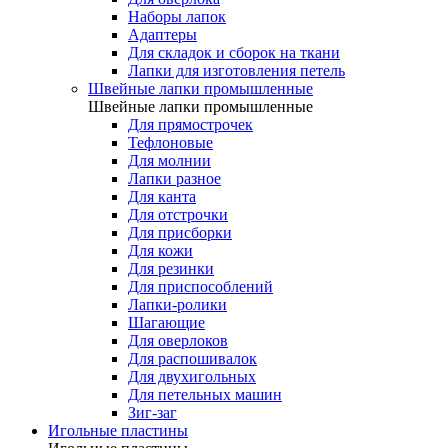
Наборы лапок
Адаптеры
Для складок и сборок на ткани
Лапки для изготовления петель
Швейные лапки промышленные
Швейные лапки промышленные
Для прямострочек
Тефлоновые
Для молнии
Лапки разное
Для канта
Для отстрочки
Для присборки
Для кожи
Для резинки
Для приспособлений
Лапки-ролики
Шагающие
Для оверлоков
Для распошивалок
Для двухигольных
Для петельных машин
Зиг-заг
Игольные пластины