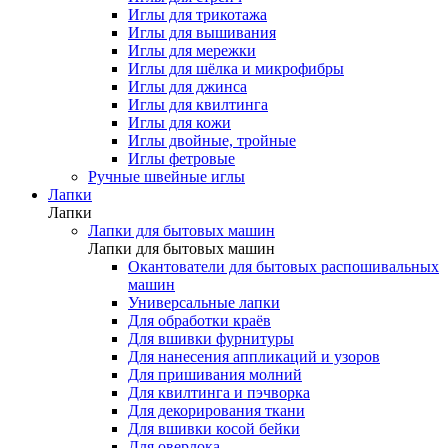
Иглы для трикотажа
Иглы для вышивания
Иглы для мережки
Иглы для шёлка и микрофибры
Иглы для джинса
Иглы для квилтинга
Иглы для кожи
Иглы двойные, тройные
Иглы фетровые
Ручные швейные иглы
Лапки
Лапки
Лапки для бытовых машин
Лапки для бытовых машин
Окантователи для бытовых распошивальных
машин
Универсальные лапки
Для обработки краёв
Для вшивки фурнитуры
Для нанесения аппликаций и узоров
Для пришивания молний
Для квилтинга и пэчворка
Для декорирования ткани
Для вшивки косой бейки
Для оверлока