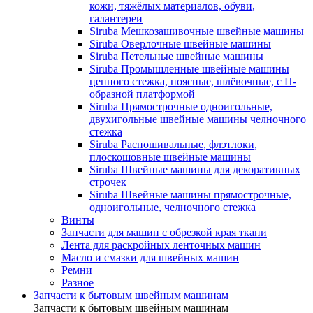
кожи, тяжёлых материалов, обуви,
галантереи
Siruba Мешкозашивочные швейные машины
Siruba Оверлочные швейные машины
Siruba Петельные швейные машины
Siruba Промышленные швейные машины
цепного стежка, поясные, шлёвочные, с П-
образной платформой
Siruba Прямострочные одноигольные,
двухигольные швейные машины челночного
стежка
Siruba Распошивальные, флэтлоки,
плоскошовные швейные машины
Siruba Швейные машины для декоративных
строчек
Siruba Швейные машины прямострочные,
одноигольные, челночного стежка
Винты
Запчасти для машин с обрезкой края ткани
Лента для раскройных ленточных машин
Масло и смазки для швейных машин
Ремни
Разное
Запчасти к бытовым швейным машинам
Запчасти к бытовым швейным машинам