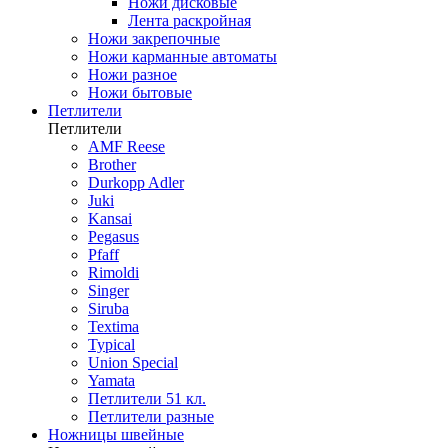
Ножи дисковые
Лента раскройная
Ножи закрепочные
Ножи карманные автоматы
Ножи разное
Ножи бытовые
Петлители
Петлители
AMF Reese
Brother
Durkopp Adler
Juki
Kansai
Pegasus
Pfaff
Rimoldi
Singer
Siruba
Textima
Typical
Union Special
Yamata
Петлители 51 кл.
Петлители разные
Ножницы швейные