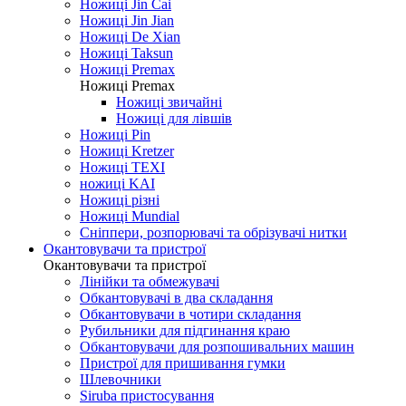
Ножиці Jin Cai
Ножиці Jin Jian
Ножиці De Xian
Ножиці Taksun
Ножиці Premax
Ножиці Premax
Ножиці звичайні
Ножиці для лівшів
Ножиці Pin
Ножиці Kretzer
Ножиці TEXI
ножиці KAI
Ножиці різні
Ножиці Mundial
Сніппери, розпорювачі та обрізувачі нитки
Окантовувачи та пристрої
Окантовувачи та пристрої
Лінійки та обмежувачі
Обкантовувачі в два складання
Обкантовувачи в чотири складання
Рубильники для підгинання краю
Обкантовувачи для розпошивальних машин
Пристрої для пришивання гумки
Шлевочники
Siruba пристосування