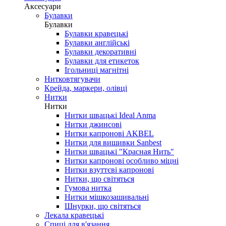
Аксесуари
Булавки
Булавки
Булавки кравецькі
Булавки англійські
Булавки декоративні
Булавки для етикеток
Ігольниці магнітні
Нитковтягувачи
Крейда, маркери, олівці
Нитки
Нитки
Нитки швацькі Ideal Anma
Нитки джинсові
Нитки капронові AKBEL
Нитки для вишивки Sanbest
Нитки швацькі "Красная Нить"
Нитки капронові особливо міцні
Нитки взуттєві капронові
Нитки, що світяться
Гумова нитка
Нитки мішкозашивальні
Шнурки, що світяться
Лекала кравецькі
Cпиці для в'язання