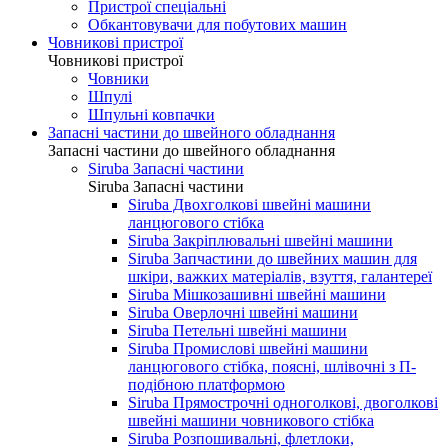
Пристрої спеціальні
Обкантовувачи для побутових машин
Човникові пристрої
Човникові пристрої
Човники
Шпулі
Шпульні ковпачки
Запасні частини до швейного обладнання
Запасні частини до швейного обладнання
Siruba Запасні частини
Siruba Запасні частини
Siruba Двохголкові швейні машини
ланцюгового стібка
Siruba Закріплювальні швейні машини
Siruba Запчастини до швейних машин для
шкіри, важких матеріалів, взуття, галантереї
Siruba Мішкозашивні швейні машини
Siruba Оверлочні швейні машини
Siruba Петельні швейні машини
Siruba Промислові швейні машини
ланцюгового стібка, поясні, шлівочні з П-
подібною платформою
Siruba Прямострочні одноголкові, двоголкові
швейні машини човникового стібка
Siruba Розпошивальні, флетлоки,