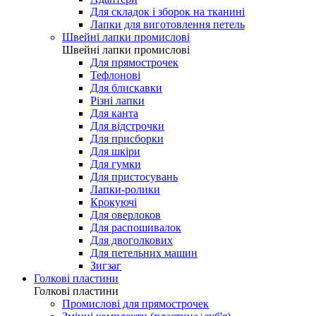
Для складок і зборок на тканині
Лапки для виготовлення петель
Швейні лапки промислові
Швейні лапки промислові
Для прямострочек
Тефлонові
Для блискавки
Різні лапки
Для канта
Для відстрочки
Для присборки
Для шкіри
Для гумки
Для пристосувань
Лапки-ролики
Крокуючі
Для оверлоков
Для распошивалок
Для двоголкових
Для петельних машин
Зигзаг
Голкові пластини
Голкові пластини
Промислові для прямострочек