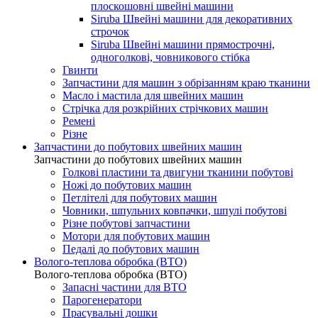
плоскошовні швейні машини
Siruba Швейні машини для декоративних
строчок
Siruba Швейні машини прямострочні,
одноголкові, човникового стібка
Гвинти
Запчастини для машин з обрізанням краю тканини
Масло і мастила для швейних машин
Стрічка для розкрійних стрічкових машин
Ремені
Різне
Запчастини до побутових швейних машин
Запчастини до побутових швейних машин
Голкові пластини та двигуни тканини побутові
Ножі до побутових машин
Петлітелі для побутових машин
Човники, шпульних ковпачки, шпулі побутові
Різне побутові запчастини
Мотори для побутових машин
Педалі до побутових машин
Волого-теплова обробка (ВТО)
Волого-теплова обробка (ВТО)
Запасні частини для ВТО
Парогенератори
Прасувальні дошки