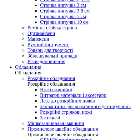
Стрічка липучка 3 см
Стрічка липучка 3,8 см
Стрічка липучка 5 см
Стрічка липучка 10 см
Ремінна стрічка стропа
Органайзери
Манекени
Ручний інструмент
Товари для творчості
Збільшувальні прилади
Різне доповнення
Обладнання
Обладнання
Розкрійне обладнання
Розкрійне обладнання
Ножі розкрійні
Витратні матеріали і аксесуари
Леза до розкрійних ножів
Запчастини для розкрійного устаткування
Розкрійні стрічкові ножі
Затискачі
Мішкозашивальні машини
Промислове швейне обладнання
Промислове швейне обладнання