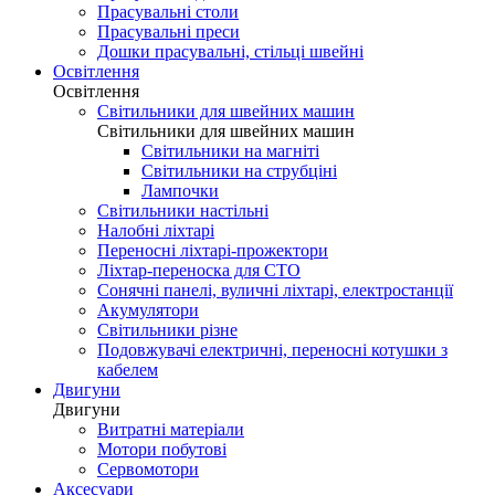
Прасувальні столи
Прасувальні преси
Дошки прасувальні, стільці швейні
Освітлення
Освітлення
Світильники для швейних машин
Світильники для швейних машин
Світильники на магніті
Світильники на струбціні
Лампочки
Світильники настільні
Налобні ліхтарі
Переносні ліхтарі-прожектори
Ліхтар-переноска для СТО
Сонячні панелі, вуличні ліхтарі, електростанції
Акумулятори
Світильники різне
Подовжувачі електричні, переносні котушки з
кабелем
Двигуни
Двигуни
Витратні матеріали
Мотори побутові
Сервомотори
Аксесуари