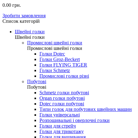
0.00 грн.
Зробити замовлення
Список категорій
Швейні голки
Швейні голки
Промислові швейні голки
Промислові швейні голки
Голки Dotec
Голки Groz-Beckert
Голки FLYING TIGER
Голки Schmetz
Промислові голки різні
Побутові
Побутові
Schmetz голки побутові
Organ голки побутові
Dotec голки побутові
Типи голок для побутових швейних машин
Голки універсальні
Розпошивальні і оверлочні голки
Голки для стрейч
Голки для трикотажу
Голки для вишивання