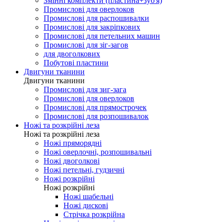
Змінні комплекти (пластина+зуб'я)
Промислові для оверлоков
Промислові для распошивалки
Промислові для закріпкових
Промислові для петельних машин
Промислові для зіг-загов
для двоголкових
Побутові пластини
Двигуни тканини
Двигуни тканини
Промислові для зиг-зага
Промислові для оверлоков
Промислові для прямострочек
Промислові для розпошивалок
Ножі та розкрійні леза
Ножі та розкрійні леза
Ножі пряморядні
Ножі оверлочні, розпошивальні
Ножі двоголкові
Ножі петельні, гудзичні
Ножі розкрійні
Ножі розкрійні
Ножі шабельні
Ножі дискові
Стрічка розкрійна