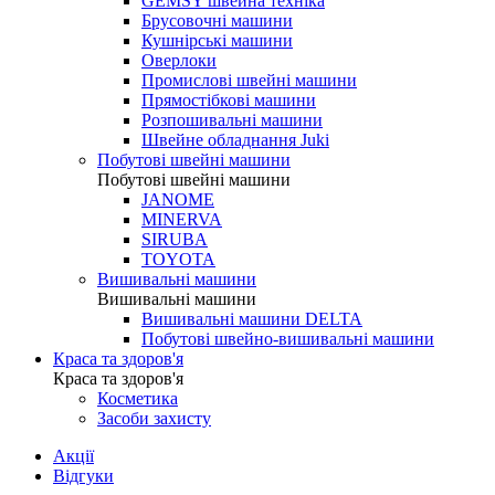
GEMSY швейна техніка
Брусовочні машини
Кушнірські машини
Оверлоки
Промислові швейні машини
Прямостібкові машини
Розпошивальні машини
Швейне обладнання Juki
Побутові швейні машини
Побутові швейні машини
JANOME
MINERVA
SIRUBA
TOYOTA
Вишивальні машини
Вишивальні машини
Вишивальні машини DELTA
Побутові швейно-вишивальні машини
Краса та здоров'я
Краса та здоров'я
Косметика
Засоби захисту
Акції
Відгуки