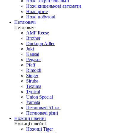
Ножі закріплювальні
Ножі кишенькові автомати
Ножі різне
Ножі побутові
Петлювачі
Петлювачі
AMF Reese
Brother
Durkopp Adler
Juki
Kansai
Pegasus
Pfaff
Rimoldi
Singer
Siruba
Textima
Typical
Union Special
Yamata
Петлювачі 51 кл.
Петлювачі різні
Ножиці швейні
Ножиці швейні
Ножиці Tiger