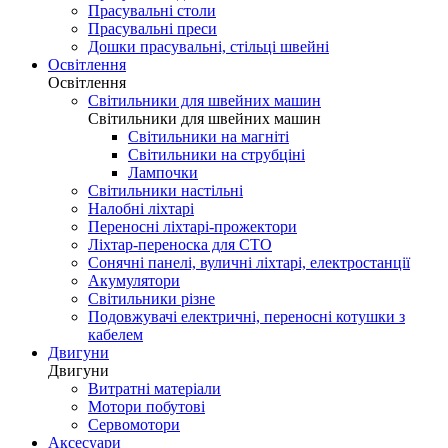
Прасувальні столи
Прасувальні преси
Дошки прасувальні, стільці швейні
Освітлення
Освітлення
Світильники для швейних машин
Світильники для швейних машин
Світильники на магніті
Світильники на струбціні
Лампочки
Світильники настільні
Налобні ліхтарі
Переносні ліхтарі-прожектори
Ліхтар-переноска для СТО
Сонячні панелі, вуличні ліхтарі, електростанції
Акумулятори
Світильники різне
Подовжувачі електричні, переносні котушки з
кабелем
Двигуни
Двигуни
Витратні матеріали
Мотори побутові
Сервомотори
Аксесуари