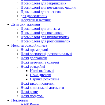
Промислові для закріпкових
Промислові для петельних машин
Промислові для зіг-загов
для двоголкових
Побутові пластини
Двигуни тканини
Промислові для зиг-зага
Промислові для оверлоков
Промислові для прямострочек
Промислові для розпошивалок
Ножі та розкрійні леза
Ножі пряморядні
Ножі оверлочні, розпошивальні
Ножі двоголкові
Ножі петельні, гудзичні
Ножі розкрійні
Ножі шабельні
Ножі дискові
Стрічка розкрійна
Ножі закріплювальні
Ножі кишенькові автомати
Ножі різне
Ножі побутові
Петлювачі
AMF Reese