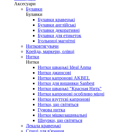
Аксесуари
Булавки
Булавки
Булавки кравецькі
Булавки англійські
Булавки декоративні
Булавки для етикеток
Ігольниці магнітні
Нитковтягувачи
Крейда, маркери, олівці
Нитки
Нитки
Нитки швацькі Ideal Anma
Нитки джинсові
Нитки капронові AKBEL
Нитки для вишивки Sanbest
Нитки швацькі "Красная Нить"
Нитки капронові особливо міцні
Нитки взуттєві капронові
Нитки, що світяться
Гумова нитка
Нитки мішкозашивальні
Шнурки, що світяться
Лекала кравецькі
Cпиці для в'язання