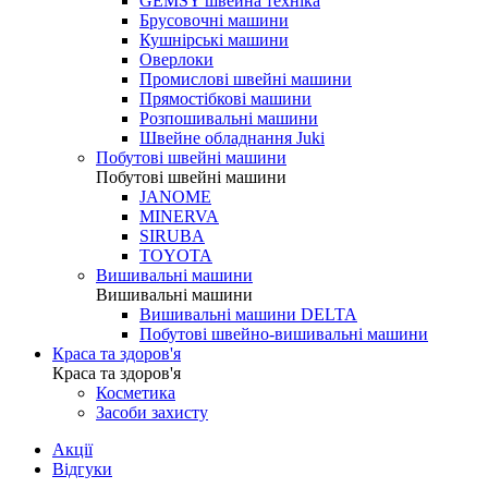
GEMSY швейна техніка
Брусовочні машини
Кушнірські машини
Оверлоки
Промислові швейні машини
Прямостібкові машини
Розпошивальні машини
Швейне обладнання Juki
Побутові швейні машини
Побутові швейні машини
JANOME
MINERVA
SIRUBA
TOYOTA
Вишивальні машини
Вишивальні машини
Вишивальні машини DELTA
Побутові швейно-вишивальні машини
Краса та здоров'я
Краса та здоров'я
Косметика
Засоби захисту
Акції
Відгуки