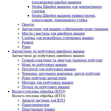
плоскошовні швейні машини
Siruba Швейні машини для декоративних
строчок
Siruba Швейні машини прямострочні,
одноголкові, човникового стібка
Гвинти
Запчастини для машин з обрізанням краю тканини
Масло і мастила для швейних машин
Стрічка для розкрійних стрічкових машин
Ремені
Різне
Запчастини до побутових швейних машин
Запчастини до побутових швейних машин
Голкові пластини та двигуни тканини побутові
Ножі до побутових машин
Петлітелі для побутових машин
Човники, шпульних ковпачки, шпулі побутові
Різне побутові запчастини
Мотори для побутових машин
Педалі до побутових машин
Волого-теплова обробка (ВТО)
Волого-теплова обробка (ВТО)
Запасні частини для ВТО
Парогенератори
Прасувальні дошки