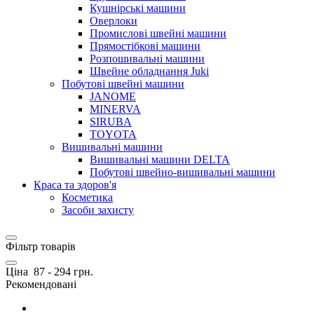
Кушнірські машини
Оверлоки
Промислові швейні машини
Прямостібкові машини
Розпошивальні машини
Швейне обладнання Juki
Побутові швейні машини
JANOME
MINERVA
SIRUBA
TOYOTA
Вишивальні машини
Вишивальні машини DELTA
Побутові швейно-вишивальні машини
Краса та здоров'я
Косметика
Засоби захисту
Фільтр товарів
Ціна
87
-
294
грн.
Рекомендовані