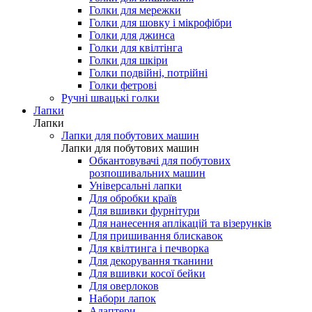
Голки для мережки
Голки для шовку і мікрофібри
Голки для джинса
Голки для квілтінга
Голки для шкіри
Голки подвійні, потрійні
Голки фетрові
Ручні швацькі голки
Лапки
Лапки
Лапки для побутових машин
Лапки для побутових машин
Обкантовувачі для побутових
розпошивальних машин
Універсальні лапки
Для обробки країв
Для вшивки фурнітури
Для нанесення аплікацій та візерунків
Для пришивання блискавок
Для квілтинга і печворка
Для декорування тканини
Для вшивки косої бейки
Для оверлоков
Набори лапок
Адаптери