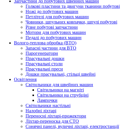
Запчастини до побутових швейних машин
Голкові пластини та двигуни тканини побутові
Ножі до побутових машин
Петлітелі для побутових машин
Човники, шпульних ковпачки, шпулі побутові
Різне побутові запчастини
Мотори для побутових машин
Педалі до побутових машин
Волого-теплова обробка (ВТО)
Запасні частини для ВТО
Парогенератори
Прасувальні дошки
Прасувальні столи
Прасувальні преси
Дошки прасувальні, стільці швейні
Освітлення
Світильники для швейних машин
Світильники на магніті
Світильники на струбціні
Лампочки
Світильники настільні
Налобні ліхтарі
Переносні ліхтарі-прожектори
Ліхтар-переноска для СТО
Сонячні панелі, вуличні ліхтарі, електростанції