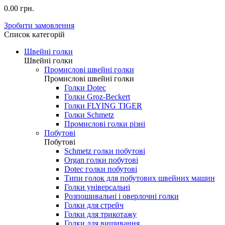
0.00 грн.
Зробити замовлення
Список категорій
Швейні голки
Швейні голки
Промислові швейні голки
Промислові швейні голки
Голки Dotec
Голки Groz-Beckert
Голки FLYING TIGER
Голки Schmetz
Промислові голки різні
Побутові
Побутові
Schmetz голки побутові
Organ голки побутові
Dotec голки побутові
Типи голок для побутових швейних машин
Голки універсальні
Розпошивальні і оверлочні голки
Голки для стрейч
Голки для трикотажу
Голки для вишивання