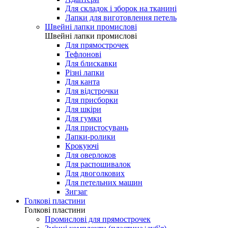
Для складок і зборок на тканині
Лапки для виготовлення петель
Швейні лапки промислові
Швейні лапки промислові
Для прямострочек
Тефлонові
Для блискавки
Різні лапки
Для канта
Для відстрочки
Для присборки
Для шкіри
Для гумки
Для пристосувань
Лапки-ролики
Крокуючі
Для оверлоков
Для распошивалок
Для двоголкових
Для петельних машин
Зигзаг
Голкові пластини
Голкові пластини
Промислові для прямострочек