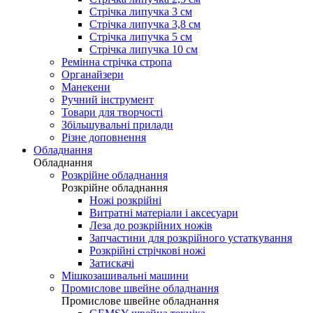
Стрічка липучка 3 см
Стрічка липучка 3,8 см
Стрічка липучка 5 см
Стрічка липучка 10 см
Ремінна стрічка стропа
Органайзери
Манекени
Ручний інструмент
Товари для творчості
Збільшувальні прилади
Різне доповнення
Обладнання
Обладнання
Розкрійне обладнання
Розкрійне обладнання
Ножі розкрійні
Витратні матеріали і аксесуари
Леза до розкрійних ножів
Запчастини для розкрійного устаткування
Розкрійні стрічкові ножі
Затискачі
Мішкозашивальні машини
Промислове швейне обладнання
Промислове швейне обладнання