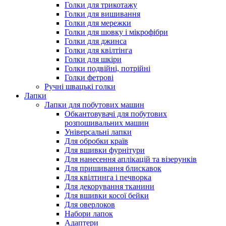
Голки для трикотажу
Голки для вишивання
Голки для мережки
Голки для шовку і мікрофібри
Голки для джинса
Голки для квілтінга
Голки для шкіри
Голки подвійні, потрійні
Голки фетрові
Ручні швацькі голки
Лапки
Лапки для побутових машин
Обкантовувачі для побутових
розпошивальних машин
Універсальні лапки
Для обробки країв
Для вшивки фурнітури
Для нанесення аплікацій та візерунків
Для пришивання блискавок
Для квілтинга і печворка
Для декорування тканини
Для вшивки косої бейки
Для оверлоков
Набори лапок
Адаптери