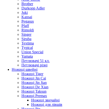
Brother
Durkopp Adler
Juki
Kansai
Pegasus
Pfaff
Rimoldi
Singer
Siruba
Textima
Typical
Union Special
Yamata
Петлювачі 51 кл.
Петлювачі різні
Ножиці швейні
Ножиці Tiger
Ножиці Jin Cai
Ножиці Jin Jian
Ножиці De Xian
Ножиці Taksun
Ножиці Premax
Ножиці звичайні
Ножиці для лівшів
Ножиці Pin