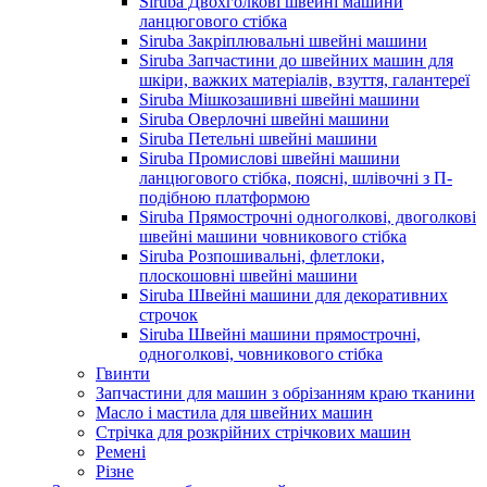
Siruba Двохголкові швейні машини
ланцюгового стібка
Siruba Закріплювальні швейні машини
Siruba Запчастини до швейних машин для
шкіри, важких матеріалів, взуття, галантереї
Siruba Мішкозашивні швейні машини
Siruba Оверлочні швейні машини
Siruba Петельні швейні машини
Siruba Промислові швейні машини
ланцюгового стібка, поясні, шлівочні з П-
подібною платформою
Siruba Прямострочні одноголкові, двоголкові
швейні машини човникового стібка
Siruba Розпошивальні, флетлоки,
плоскошовні швейні машини
Siruba Швейні машини для декоративних
строчок
Siruba Швейні машини прямострочні,
одноголкові, човникового стібка
Гвинти
Запчастини для машин з обрізанням краю тканини
Масло і мастила для швейних машин
Стрічка для розкрійних стрічкових машин
Ремені
Різне