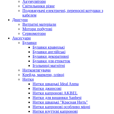
Акумулятори
Світильники різне
Подовжувачі електричні, переносні котушки з
кабелем
Двигуни
Витратні матеріали
Мотори побутові
Сервомотори
Аксесуари
Булавки
Булавки кравецькі
Булавки англійські
Булавки декоративні
Булавки для етикеток
Ігольниці магнітні
Нитковтягувачи
Крейда, маркери, олівці
Нитки
Нитки швацькі Ideal Anma
Нитки джинсові
Нитки капронові AKBEL
Нитки для вишивки Sanbest
Нитки швацькі "Красная Нить"
Нитки капронові особливо міцні
Нитки взуттєві капронові