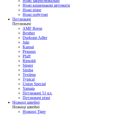
Ножі закріплювальні
Ножі кишенькові автомати
Ножі різне
Ножі побутові
Петлювачі
Петлювачі
AMF Reese
Brother
Durkopp Adler
Juki
Kansai
Pegasus
Pfaff
Rimoldi
Singer
Siruba
Textima
Typical
Union Special
Yamata
Петлювачі 51 кл.
Петлювачі різні
Ножиці швейні
Ножиці швейні
Ножиці Tiger