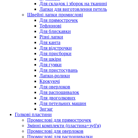
Для складок і зборок на тканині
Лапки для виготовлення петель
Швейні лапки промислові
Для прямострочек
Тефлонові
Для блискавки
Різні лапки
Для канта
Для відстрочки
Для присборки
Для шкіри
Для гумки
Для пристосувань
Лапки-ролики
Крокуючі
Для оверлоков
Для распошивалок
Для двоголкових
Для петельних машин
Зигзаг
Голкові пластини
Промислові для прямострочек
Змінні комплекти (пластина+зуб'я)
Промислові для оверлоков
Промислові для распошивалки