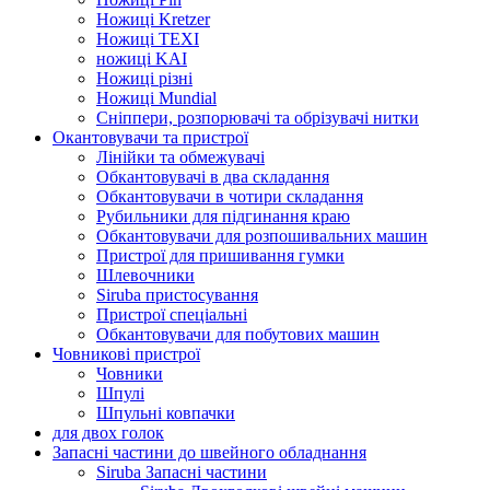
Ножиці Kretzer
Ножиці TEXI
ножиці KAI
Ножиці різні
Ножиці Mundial
Сніппери, розпорювачі та обрізувачі нитки
Окантовувачи та пристрої
Лінійки та обмежувачі
Обкантовувачі в два складання
Обкантовувачи в чотири складання
Рубильники для підгинання краю
Обкантовувачи для розпошивальних машин
Пристрої для пришивання гумки
Шлевочники
Siruba пристосування
Пристрої спеціальні
Обкантовувачи для побутових машин
Човникові пристрої
Човники
Шпулі
Шпульні ковпачки
для двох голок
Запасні частини до швейного обладнання
Siruba Запасні частини