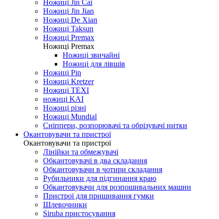
Ножиці Jin Cai
Ножиці Jin Jian
Ножиці De Xian
Ножиці Taksun
Ножиці Premax
Ножиці Premax
Ножиці звичайні
Ножиці для лівшів
Ножиці Pin
Ножиці Kretzer
Ножиці TEXI
ножиці KAI
Ножиці різні
Ножиці Mundial
Сніппери, розпорювачі та обрізувачі нитки
Окантовувачи та пристрої
Окантовувачи та пристрої
Лінійки та обмежувачі
Обкантовувачі в два складання
Обкантовувачи в чотири складання
Рубильники для підгинання краю
Обкантовувачи для розпошивальних машин
Пристрої для пришивання гумки
Шлевочники
Siruba пристосування