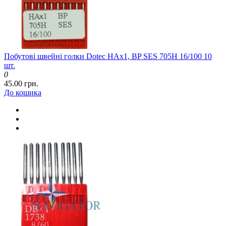
Побутові швейні голки Dotec HAx1, BP SES 705H 16/100 10
шт.
0
45.00 грн.
До кошика