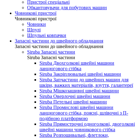
Пристрої спеціальні
Обкантовувачи для побутових машин
Човникові пристрої
Човникові пристрої
Човники
Шпулі
Шпульні ковпачки
Запасні частини до швейного обладнання
Запасні частини до швейного обладнання
Siruba Запасні частини
Siruba Запасні частини
Siruba Двохголкові швейні машини
ланцюгового стібка
Siruba Закріплювальні швейні машини
Siruba Запчастини до швейних машин для
шкіри, важких матеріалів, взуття, галантереї
Siruba Мішкозашивні швейні машини
Siruba Оверлочні швейні машини
Siruba Петельні швейні машини
Siruba Промислові швейні машини
ланцюгового стібка, поясні, шлівочні з П-
подібною платформою
Siruba Прямострочні одноголкові, двоголкові
швейні машини човникового стібка
Siruba Розпошивальні, флетлоки,