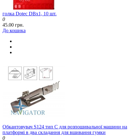
голка Dotec DBx1, 10 шт.
0
45.00 грн.
До кошика
Обкантовувач S124 тип C для розпошивальної машини на
платформі в два складання для вшивання гумки
0