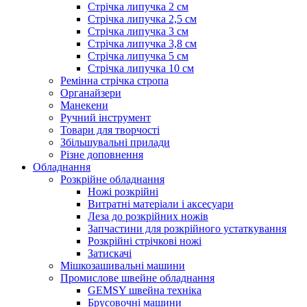
Стрічка липучка 2 см
Стрічка липучка 2,5 см
Стрічка липучка 3 см
Стрічка липучка 3,8 см
Стрічка липучка 5 см
Стрічка липучка 10 см
Ремінна стрічка стропа
Органайзери
Манекени
Ручний інструмент
Товари для творчості
Збільшувальні прилади
Різне доповнення
Обладнання
Розкрійне обладнання
Ножі розкрійні
Витратні матеріали і аксесуари
Леза до розкрійних ножів
Запчастини для розкрійного устаткування
Розкрійні стрічкові ножі
Затискачі
Мішкозашивальні машини
Промислове швейне обладнання
GEMSY швейна техніка
Брусовочні машини