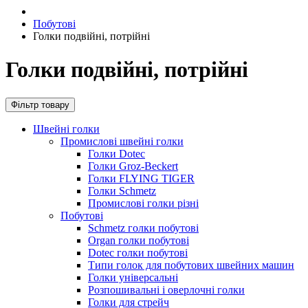
Побутові
Голки подвійні, потрійні
Голки подвійні, потрійні
Фільтр товару
Швейні голки
Промислові швейні голки
Голки Dotec
Голки Groz-Beckert
Голки FLYING TIGER
Голки Schmetz
Промислові голки різні
Побутові
Schmetz голки побутові
Organ голки побутові
Dotec голки побутові
Типи голок для побутових швейних машин
Голки універсальні
Розпошивальні і оверлочні голки
Голки для стрейч