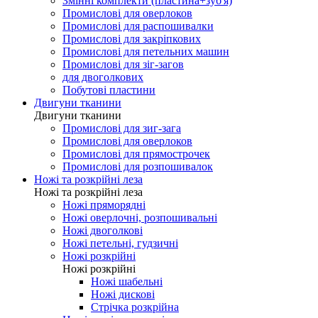
Змінні комплекти (пластина+зуб'я)
Промислові для оверлоков
Промислові для распошивалки
Промислові для закріпкових
Промислові для петельних машин
Промислові для зіг-загов
для двоголкових
Побутові пластини
Двигуни тканини
Двигуни тканини
Промислові для зиг-зага
Промислові для оверлоков
Промислові для прямострочек
Промислові для розпошивалок
Ножі та розкрійні леза
Ножі та розкрійні леза
Ножі пряморядні
Ножі оверлочні, розпошивальні
Ножі двоголкові
Ножі петельні, гудзичні
Ножі розкрійні
Ножі розкрійні
Ножі шабельні
Ножі дискові
Стрічка розкрійна