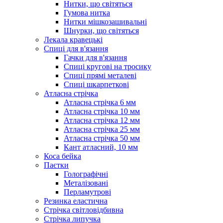
Нитки, що світяться
Гумова нитка
Нитки мішкозашивальні
Шнурки, що світяться
Лекала кравецькі
Cпиці для в'язання
Гачки для в'язання
Спиці кругові на тросику
Спиці прямі металеві
Спиці шкарпеткові
Атласна стрічка
Атласна стрічка 6 мм
Атласна стрічка 10 мм
Атласна стрічка 12 мм
Атласна стрічка 25 мм
Атласна стрічка 50 мм
Кант атласний, 10 мм
Коса бейка
Паєтки
Голографічні
Металізовані
Перламутрові
Резинка еластична
Стрічка світловідбивна
Стрічка липучка