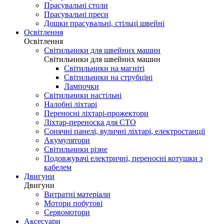
Прасувальні столи
Прасувальні преси
Дошки прасувальні, стільці швейні
Освітлення
Освітлення
Світильники для швейних машин
Світильники для швейних машин
Світильники на магніті
Світильники на струбціні
Лампочки
Світильники настільні
Налобні ліхтарі
Переносні ліхтарі-прожектори
Ліхтар-переноска для СТО
Сонячні панелі, вуличні ліхтарі, електростанції
Акумулятори
Світильники різне
Подовжувачі електричні, переносні котушки з
кабелем
Двигуни
Двигуни
Витратні матеріали
Мотори побутові
Сервомотори
Аксесуари