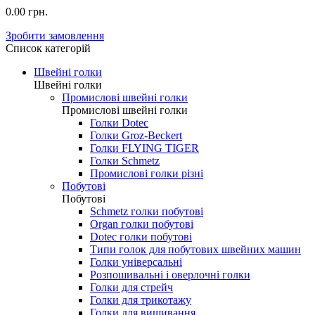
0.00 грн.
Зробити замовлення
Список категорій
Швейні голки
Швейні голки
Промислові швейні голки
Промислові швейні голки
Голки Dotec
Голки Groz-Beckert
Голки FLYING TIGER
Голки Schmetz
Промислові голки різні
Побутові
Побутові
Schmetz голки побутові
Organ голки побутові
Dotec голки побутові
Типи голок для побутових швейних машин
Голки універсальні
Розпошивальні і оверлочні голки
Голки для стрейч
Голки для трикотажу
Голки для вишивання