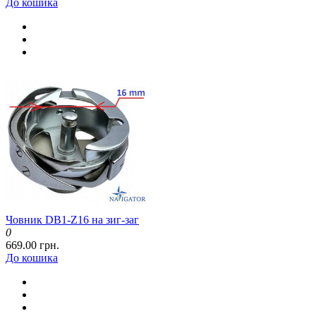
До кошика
Човник DB1-Z16 на зиг-заг
0
669.00 грн.
До кошика