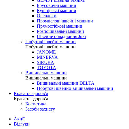
GEMSY швейна техніка
Брусовочні машини
Кушнірські машини
Оверлоки
Промислові швейні машини
Прямостібкові машини
Розпошивальні машини
Швейне обладнання Juki
Побутові швейні машини
Побутові швейні машини
JANOME
MINERVA
SIRUBA
TOYOTA
Вишивальні машини
Вишивальні машини
Вишивальні машини DELTA
Побутові швейно-вишивальні машини
Краса та здоров'я
Краса та здоров'я
Косметика
Засоби захисту
Акції
Відгуки