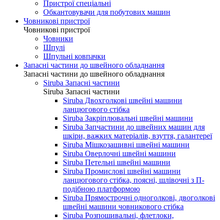
Пристрої спеціальні
Обкантовувачи для побутових машин
Човникові пристрої
Човникові пристрої
Човники
Шпулі
Шпульні ковпачки
Запасні частини до швейного обладнання
Запасні частини до швейного обладнання
Siruba Запасні частини
Siruba Запасні частини
Siruba Двохголкові швейні машини
ланцюгового стібка
Siruba Закріплювальні швейні машини
Siruba Запчастини до швейних машин для
шкіри, важких матеріалів, взуття, галантереї
Siruba Мішкозашивні швейні машини
Siruba Оверлочні швейні машини
Siruba Петельні швейні машини
Siruba Промислові швейні машини
ланцюгового стібка, поясні, шлівочні з П-
подібною платформою
Siruba Прямострочні одноголкові, двоголкові
швейні машини човникового стібка
Siruba Розпошивальні, флетлоки,