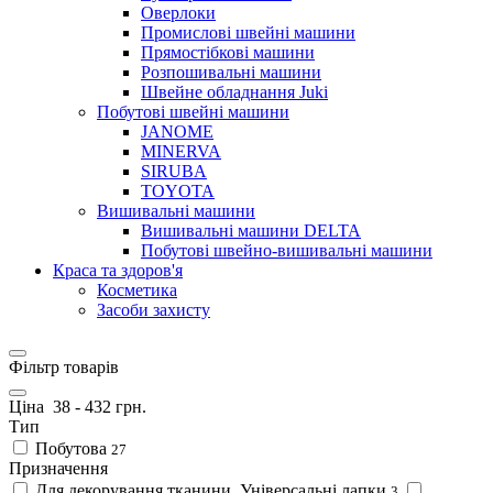
Оверлоки
Промислові швейні машини
Прямостібкові машини
Розпошивальні машини
Швейне обладнання Juki
Побутові швейні машини
JANOME
MINERVA
SIRUBA
TOYOTA
Вишивальні машини
Вишивальні машини DELTA
Побутові швейно-вишивальні машини
Краса та здоров'я
Косметика
Засоби захисту
Фільтр товарів
Ціна
38
-
432
грн.
Тип
Побутова
27
Призначення
Для декорування тканини, Універсальні лапки
3