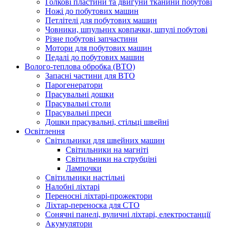
Голкові пластини та двигуни тканини побутові
Ножі до побутових машин
Петлітелі для побутових машин
Човники, шпульних ковпачки, шпулі побутові
Різне побутові запчастини
Мотори для побутових машин
Педалі до побутових машин
Волого-теплова обробка (ВТО)
Запасні частини для ВТО
Парогенератори
Прасувальні дошки
Прасувальні столи
Прасувальні преси
Дошки прасувальні, стільці швейні
Освітлення
Світильники для швейних машин
Світильники на магніті
Світильники на струбціні
Лампочки
Світильники настільні
Налобні ліхтарі
Переносні ліхтарі-прожектори
Ліхтар-переноска для СТО
Сонячні панелі, вуличні ліхтарі, електростанції
Акумулятори