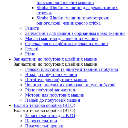
плоскошовні швейні машини
Siruba Швейні машини для декоративних
строчок
Siruba Швейні машини прямострочні,
одноголкові, човникового стібка
Гвинти
Запчастини для машин з обрізанням краю тканини
Масло і мастила для швейних машин
Стрічка для розкрійних стрічкових машин
Ремені
Різне
Запчастини до побутових швейних машин
Запчастини до побутових швейних машин
Голкові пластини та двигуни тканини побутові
Ножі до побутових машин
Петлітелі для побутових машин
Човники, шпульних ковпачки, шпулі побутові
Різне побутові запчастини
Мотори для побутових машин
Педалі до побутових машин
Волого-теплова обробка (ВТО)
Волого-теплова обробка (ВТО)
Запасні частини для ВТО
Парогенератори
Прасувальні дошки