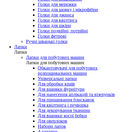
Голки для мережки
Голки для шовку і мікрофібри
Голки для джинса
Голки для квілтінга
Голки для шкіри
Голки подвійні, потрійні
Голки фетрові
Ручні швацькі голки
Лапки
Лапки
Лапки для побутових машин
Лапки для побутових машин
Обкантовувачі для побутових
розпошивальних машин
Універсальні лапки
Для обробки країв
Для вшивки фурнітури
Для нанесення аплікацій та візерунків
Для пришивання блискавок
Для квілтинга і печворка
Для декорування тканини
Для вшивки косої бейки
Для оверлоков
Набори лапок
Адаптери