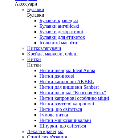
Аксесуари
Булавки
Булавки
Булавки кравецькі
Булавки англійські
Булавки декоративні
Булавки для етикеток
Ігольниці магнітні
Нитковтягувачи
Крейда, маркери, олівці
Нитки
Нитки
Нитки швацькі Ideal Anma
Нитки джинсові
Нитки капронові AKBEL
Нитки для вишивки Sanbest
Нитки швацькі "Красная Нить"
Нитки капронові особливо міцні
Нитки взуттєві капронові
Нитки, що світяться
Гумова нитка
Нитки мішкозашивальні
Шнурки, що світяться
Лекала кравецькі
Cпиці для в'язання