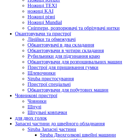
Ножиці TEXI
ножиці KAI
Ножиці різні
Ножиці Mundial
Сніппери, розпорювачі та обрізувачі нитки
Окантовувачи та пристрої
Лінійки та обмежувачі
Обкантовувачі в два складання
Обкантовувачи в чотири складання
Рубильники для підгинання краю
Обкантовувачи для розпошивальних машин
Пристрої для пришивання гумки
Шлевочники
Siruba пристосування
Пристрої спеціальні
Обкантовувачи для побутових машин
Човникові пристрої
Човники
Шпулі
Шпульні ковпачки
для двох голок
Запасні частини до швейного обладнання
Siruba Запасні частини
Siruba Двохголкові швейні машини