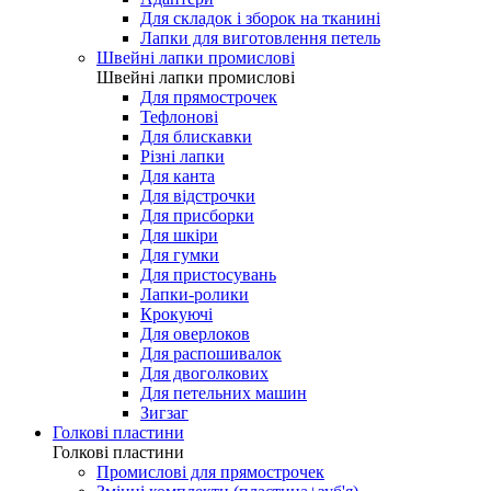
Для складок і зборок на тканині
Лапки для виготовлення петель
Швейні лапки промислові
Швейні лапки промислові
Для прямострочек
Тефлонові
Для блискавки
Різні лапки
Для канта
Для відстрочки
Для присборки
Для шкіри
Для гумки
Для пристосувань
Лапки-ролики
Крокуючі
Для оверлоков
Для распошивалок
Для двоголкових
Для петельних машин
Зигзаг
Голкові пластини
Голкові пластини
Промислові для прямострочек