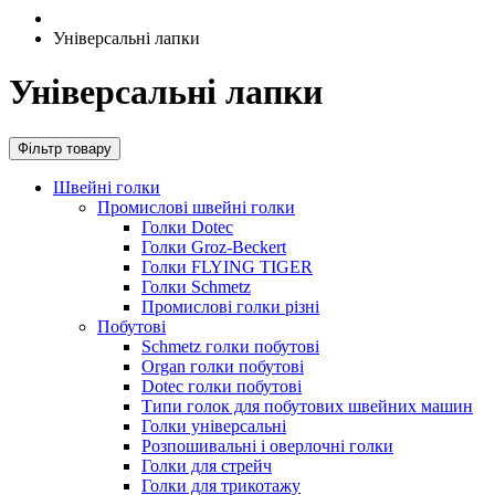
Універсальні лапки
Універсальні лапки
Фільтр товару
Швейні голки
Промислові швейні голки
Голки Dotec
Голки Groz-Beckert
Голки FLYING TIGER
Голки Schmetz
Промислові голки різні
Побутові
Schmetz голки побутові
Organ голки побутові
Dotec голки побутові
Типи голок для побутових швейних машин
Голки універсальні
Розпошивальні і оверлочні голки
Голки для стрейч
Голки для трикотажу