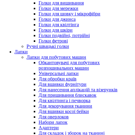
Голки для вишивання
Голки для мережки
Голки для шовку і мікрофібри
Голки для джинса
Голки для квілтінга
Голки для шкіри
Голки подвійні, потрійні
Голки фетрові
Ручні швацькі голки
Лапки
Лапки для побутових машин
Обкантовувачі для побутових
розпошивальних машин
Універсальні лапки
Для обробки країв
Для вшивки фурнітури
Для нанесення аплікацій та візерунків
Для пришивання блискавок
Для квілтинга і печворка
Для декорування тканини
Для вшивки косої бейки
Для оверлоков
Набори лапок
Адаптери
Для складок і зборок на тканині