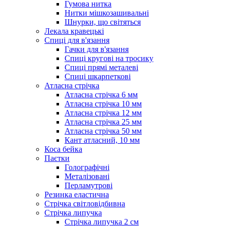
Гумова нитка
Нитки мішкозашивальні
Шнурки, що світяться
Лекала кравецькі
Cпиці для в'язання
Гачки для в'язання
Спиці кругові на тросику
Спиці прямі металеві
Спиці шкарпеткові
Атласна стрічка
Атласна стрічка 6 мм
Атласна стрічка 10 мм
Атласна стрічка 12 мм
Атласна стрічка 25 мм
Атласна стрічка 50 мм
Кант атласний, 10 мм
Коса бейка
Паєтки
Голографічні
Металізовані
Перламутрові
Резинка еластична
Стрічка світловідбивна
Стрічка липучка
Стрічка липучка 2 см