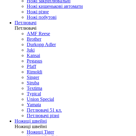
Ножі закріплювальні
Ножі кишенькові автомати
Ножі різне
Ножі побутові
Петлювачі
Петлювачі
AMF Reese
Brother
Durkopp Adler
Juki
Kansai
Pegasus
Pfaff
Rimoldi
Singer
Siruba
Textima
Typical
Union Special
Yamata
Петлювачі 51 кл.
Петлювачі різні
Ножиці швейні
Ножиці швейні
Ножиці Tiger