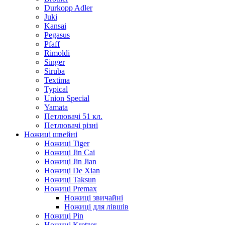
Durkopp Adler
Juki
Kansai
Pegasus
Pfaff
Rimoldi
Singer
Siruba
Textima
Typical
Union Special
Yamata
Петлювачі 51 кл.
Петлювачі різні
Ножиці швейні
Ножиці Tiger
Ножиці Jin Cai
Ножиці Jin Jian
Ножиці De Xian
Ножиці Taksun
Ножиці Premax
Ножиці звичайні
Ножиці для лівшів
Ножиці Pin
Ножиці Kretzer