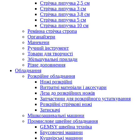
Стрічка липучка 2,5 см
Стрічка липучка 3 см
Стрічка липучка 3,8 см
Стрічка липучка 5 см
Стрічка липучка 10 см
Ремінна стрічка стропа
Органайзери
Манекени
Ручний інструмент
Товари для творчості
Збільшувальні прилади
Різне доповнення
Обладнання
Розкрійне обладнання
Ножі розкрійні
Витратні матеріали і аксесуари
Леза до розкрійних ножів
Запчастини для розкрійного устаткування
Розкрійні стрічкові ножі
Затискачі
Мішкозашивальні машини
Промислове швейне обладнання
GEMSY швейна техніка
Брусовочні машини
Кушнірські машини