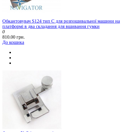
Обкантовувач S124 тип C для розпошивальної машини на
платформі в два складання для вшивання гумки
0
810.00 грн.
До кошика