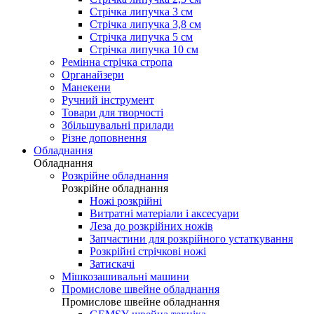
Стрічка липучка 3 см
Стрічка липучка 3,8 см
Стрічка липучка 5 см
Стрічка липучка 10 см
Ремінна стрічка стропа
Органайзери
Манекени
Ручний інструмент
Товари для творчості
Збільшувальні прилади
Різне доповнення
Обладнання
Обладнання
Розкрійне обладнання
Розкрійне обладнання
Ножі розкрійні
Витратні матеріали і аксесуари
Леза до розкрійних ножів
Запчастини для розкрійного устаткування
Розкрійні стрічкові ножі
Затискачі
Мішкозашивальні машини
Промислове швейне обладнання
Промислове швейне обладнання