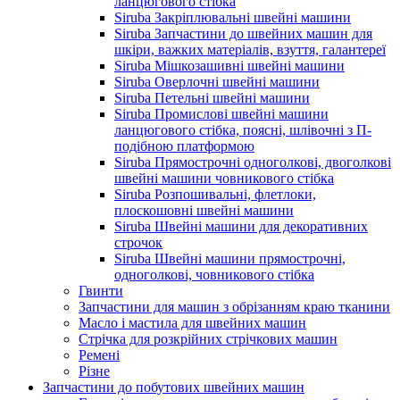
ланцюгового стібка
Siruba Закріплювальні швейні машини
Siruba Запчастини до швейних машин для
шкіри, важких матеріалів, взуття, галантереї
Siruba Мішкозашивні швейні машини
Siruba Оверлочні швейні машини
Siruba Петельні швейні машини
Siruba Промислові швейні машини
ланцюгового стібка, поясні, шлівочні з П-
подібною платформою
Siruba Прямострочні одноголкові, двоголкові
швейні машини човникового стібка
Siruba Розпошивальні, флетлоки,
плоскошовні швейні машини
Siruba Швейні машини для декоративних
строчок
Siruba Швейні машини прямострочні,
одноголкові, човникового стібка
Гвинти
Запчастини для машин з обрізанням краю тканини
Масло і мастила для швейних машин
Стрічка для розкрійних стрічкових машин
Ремені
Різне
Запчастини до побутових швейних машин