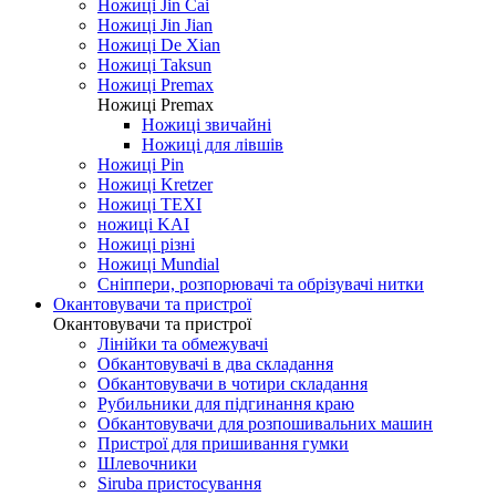
Ножиці Jin Cai
Ножиці Jin Jian
Ножиці De Xian
Ножиці Taksun
Ножиці Premax
Ножиці Premax
Ножиці звичайні
Ножиці для лівшів
Ножиці Pin
Ножиці Kretzer
Ножиці TEXI
ножиці KAI
Ножиці різні
Ножиці Mundial
Сніппери, розпорювачі та обрізувачі нитки
Окантовувачи та пристрої
Окантовувачи та пристрої
Лінійки та обмежувачі
Обкантовувачі в два складання
Обкантовувачи в чотири складання
Рубильники для підгинання краю
Обкантовувачи для розпошивальних машин
Пристрої для пришивання гумки
Шлевочники
Siruba пристосування