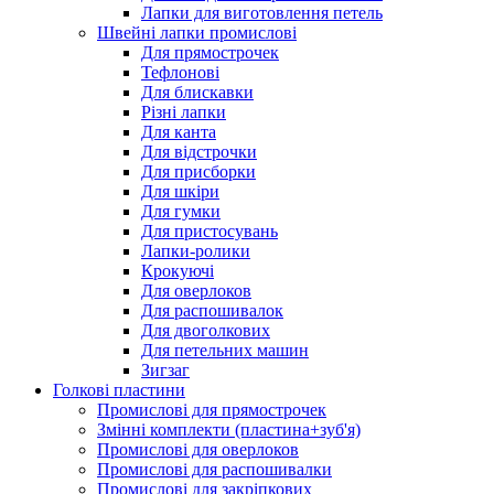
Лапки для виготовлення петель
Швейні лапки промислові
Для прямострочек
Тефлонові
Для блискавки
Різні лапки
Для канта
Для відстрочки
Для присборки
Для шкіри
Для гумки
Для пристосувань
Лапки-ролики
Крокуючі
Для оверлоков
Для распошивалок
Для двоголкових
Для петельних машин
Зигзаг
Голкові пластини
Промислові для прямострочек
Змінні комплекти (пластина+зуб'я)
Промислові для оверлоков
Промислові для распошивалки
Промислові для закріпкових