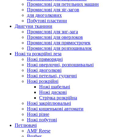
Промислові для петельних машин
Промислові для зіг-загов
для двоголкових
Побутові пластини
Двигуни тканини
Промислові для зиг-зага
Промислові для оверлоков
Промислові для прямострочек
Промислові для розпошивалок
Ножі та розкрійні леза
Ножі пряморядні
Ножі оверлочні, розпошивальні
Ножі двоголкові
Ножі петельні, гудзичні
Ножі розкрійні
Ножі шабельні
Ножі дискові
Стрічка розкрійна
Ножі закріплювальні
Ножі кишенькові автомати
Ножі різне
Ножі побутові
Петлювачі
AMF Reese
Brother