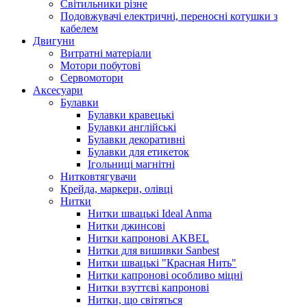
Світильники різне
Подовжувачі електричні, переносні котушки з
кабелем
Двигуни
Витратні матеріали
Мотори побутові
Сервомотори
Аксесуари
Булавки
Булавки кравецькі
Булавки англійські
Булавки декоративні
Булавки для етикеток
Ігольниці магнітні
Нитковтягувачи
Крейда, маркери, олівці
Нитки
Нитки швацькі Ideal Anma
Нитки джинсові
Нитки капронові AKBEL
Нитки для вишивки Sanbest
Нитки швацькі "Красная Нить"
Нитки капронові особливо міцні
Нитки взуттєві капронові
Нитки, що світяться