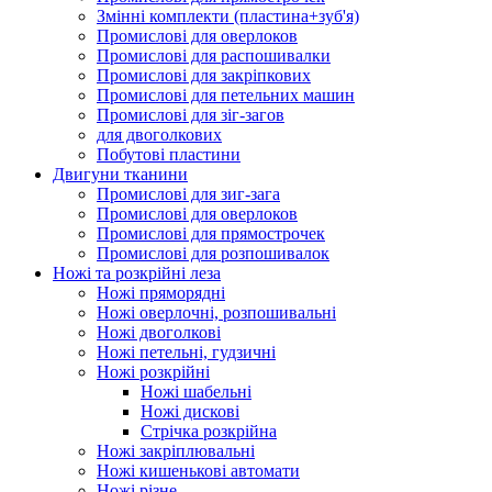
Змінні комплекти (пластина+зуб'я)
Промислові для оверлоков
Промислові для распошивалки
Промислові для закріпкових
Промислові для петельних машин
Промислові для зіг-загов
для двоголкових
Побутові пластини
Двигуни тканини
Промислові для зиг-зага
Промислові для оверлоков
Промислові для прямострочек
Промислові для розпошивалок
Ножі та розкрійні леза
Ножі пряморядні
Ножі оверлочні, розпошивальні
Ножі двоголкові
Ножі петельні, гудзичні
Ножі розкрійні
Ножі шабельні
Ножі дискові
Стрічка розкрійна
Ножі закріплювальні
Ножі кишенькові автомати
Ножі різне