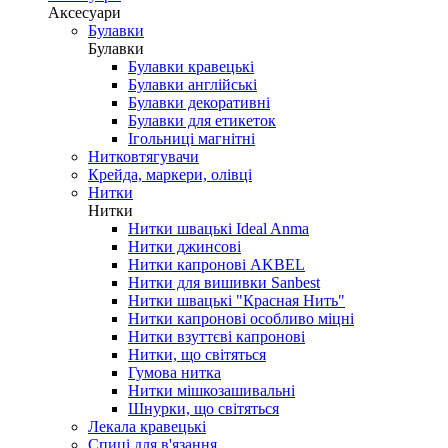
Аксесуари
Булавки
Булавки
Булавки кравецькі
Булавки англійські
Булавки декоративні
Булавки для етикеток
Ігольниці магнітні
Нитковтягувачи
Крейда, маркери, олівці
Нитки
Нитки
Нитки швацькі Ideal Anma
Нитки джинсові
Нитки капронові AKBEL
Нитки для вишивки Sanbest
Нитки швацькі "Красная Нить"
Нитки капронові особливо міцні
Нитки взуттєві капронові
Нитки, що світяться
Гумова нитка
Нитки мішкозашивальні
Шнурки, що світяться
Лекала кравецькі
Cпиці для в'язання