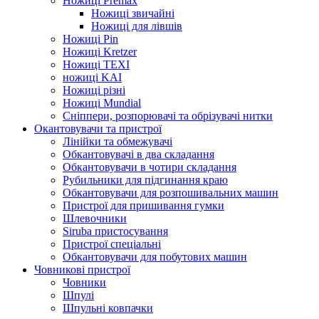
Ножиці Premax
Ножиці звичайні
Ножиці для лівшів
Ножиці Pin
Ножиці Kretzer
Ножиці TEXI
ножиці KAI
Ножиці різні
Ножиці Mundial
Сніппери, розпорювачі та обрізувачі нитки
Окантовувачи та пристрої
Лінійки та обмежувачі
Обкантовувачі в два складання
Обкантовувачи в чотири складання
Рубильники для підгинання краю
Обкантовувачи для розпошивальних машин
Пристрої для пришивання гумки
Шлевочники
Siruba пристосування
Пристрої спеціальні
Обкантовувачи для побутових машин
Човникові пристрої
Човники
Шпулі
Шпульні ковпачки