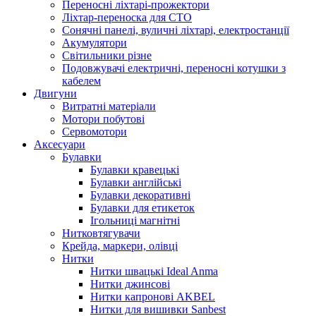
Переносні ліхтарі-прожектори
Ліхтар-переноска для СТО
Сонячні панелі, вуличні ліхтарі, електростанції
Акумулятори
Світильники різне
Подовжувачі електричні, переносні котушки з
кабелем
Двигуни
Витратні матеріали
Мотори побутові
Сервомотори
Аксесуари
Булавки
Булавки кравецькі
Булавки англійські
Булавки декоративні
Булавки для етикеток
Ігольниці магнітні
Нитковтягувачи
Крейда, маркери, олівці
Нитки
Нитки швацькі Ideal Anma
Нитки джинсові
Нитки капронові AKBEL
Нитки для вишивки Sanbest