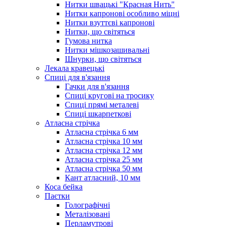
Нитки швацькі "Красная Нить"
Нитки капронові особливо міцні
Нитки взуттєві капронові
Нитки, що світяться
Гумова нитка
Нитки мішкозашивальні
Шнурки, що світяться
Лекала кравецькі
Cпиці для в'язання
Гачки для в'язання
Спиці кругові на тросику
Спиці прямі металеві
Спиці шкарпеткові
Атласна стрічка
Атласна стрічка 6 мм
Атласна стрічка 10 мм
Атласна стрічка 12 мм
Атласна стрічка 25 мм
Атласна стрічка 50 мм
Кант атласний, 10 мм
Коса бейка
Паєтки
Голографічні
Металізовані
Перламутрові