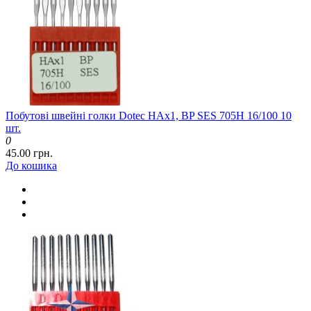
Побутові швейні голки Dotec HAx1, BP SES 705H 16/100 10
шт.
0
45.00 грн.
До кошика