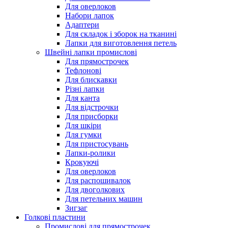
Для оверлоков
Набори лапок
Адаптери
Для складок і зборок на тканині
Лапки для виготовлення петель
Швейні лапки промислові
Для прямострочек
Тефлонові
Для блискавки
Різні лапки
Для канта
Для відстрочки
Для присборки
Для шкіри
Для гумки
Для пристосувань
Лапки-ролики
Крокуючі
Для оверлоков
Для распошивалок
Для двоголкових
Для петельних машин
Зигзаг
Голкові пластини
Промислові для прямострочек