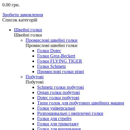
0.00 грн.
Зробити замовлення
Список категорій
Швейні голки
Швейні голки
Промислові швейні голки
Промислові швейні голки
Голки Dotec
Голки Groz-Beckert
Голки FLYING TIGER
Голки Schmetz
Промислові голки різні
Побутові
Побутові
Schmetz голки побутові
Organ голки побутові
Dotec голки побутові
Типи голок для побутових швейних машин
Голки універсальні
Розпошивальні і оверлочні голки
Голки для стрейч
Голки для трикотажу
Голки для вишивання