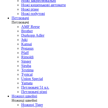
Ножі закріплювальні
Ножі кишенькові автомати
Ножі різне
Ножі побутові
Петлювачі
Петлювачі
AMF Reese
Brother
Durkopp Adler
Juki
Kansai
Pegasus
Pfaff
Rimoldi
Singer
Siruba
Textima
Typical
Union Special
Yamata
Петлювачі 51 кл.
Петлювачі різні
Ножиці швейні
Ножиці швейні
Ножиці Tiger