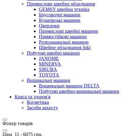
Промислове швейне обладнання
GEMSY швейна техніка
Брусовочні машини
Кушнірські машини
Оверлоки
Промислові швейні машини
Прямостібкові машини
Розпошивальні машини
Швейне обладнання Juki
Побутові швейні машини
JANOME
MINERVA
SIRUBA
TOYOTA
Вишивальні машини
Вишивальні машини DELTA
Побутові швейно-вишивальні машини
Краса та здоров'я
Косметика
Засоби захисту
Фільтр товарів
Ціна
11
-
6075
грн.