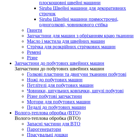
плоскошовні швейні машини
Siruba Швейні машини для декоративних
строчок
Siruba Швейні машини прямострочні,
одноголкові, човникового стібка
Гвинти
Запчастини для машин з обрізанням краю тканини
Масло і мастила для швейних машин
Стрічка для розкрійних стрічкових машин
Ремені
Різне
Запчастини до побутових швейних машин
Запчастини до побутових швейних машин
Голкові пластини та двигуни тканини побутові
Ножі до побутових машин
Петлітелі для побутових машин
Човники, шпульних ковпачки, шпулі побутові
Різне побутові запчастини
Мотори для побутових машин
Педалі до побутових машин
Волого-теплова обробка (ВТО)
Волого-теплова обробка (ВТО)
Запасні частини для ВТО
Парогенератори
Прасувальні дошки