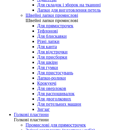
Для складок і зборок на тканині
Лапки для виготовлення петель
Швейні лапки промислові
Швейні лапки промислові
Для прямострочек
Тефлонові
Для блискавки
Різні лапки
Для канта
Для відстрочки
Для присборки
Для шкіри
Для гумки
Для пристосувань
Лапки-ролики
Крокуючі
Для оверлоков
Для распошивалок
Для двоголкових
Для петельних машин
Зигзаг
Голкові пластини
Голкові пластини
Промислові для прямострочек