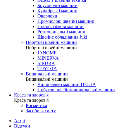
GEMSY швейна техніка
Брусовочні машини
Кушнірські машини
Оверлоки
Промислові швейні машини
Прямостібкові машини
Розпошивальні машини
Швейне обладнання Juki
Побутові швейні машини
Побутові швейні машини
JANOME
MINERVA
SIRUBA
TOYOTA
Вишивальні машини
Вишивальні машини
Вишивальні машини DELTA
Побутові швейно-вишивальні машини
Краса та здоров'я
Краса та здоров'я
Косметика
Засоби захисту
Акції
Відгуки