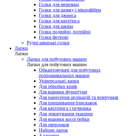
Голки для мережки
Голки для шовку і мікрофібри
Голки для джинса
Голки для квілтінга
Голки для шкіри
Голки подвійні, потрійні
Голки фетрові
Ручні швацькі голки
Лапки
Лапки
Лапки для побутових машин
Лапки для побутових машин
Обкантовувачі для побутових
розпошивальних машин
Універсальні лапки
Для обробки країв
Для вшивки фурнітури
Для нанесення аплікацій та візерунків
Для пришивання блискавок
Для квілтинга і печворка
Для декорування тканини
Для вшивки косої бейки
Для оверлоков
Набори лапок
Адаптери