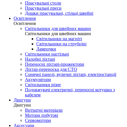
Прасувальні столи
Прасувальні преси
Дошки прасувальні, стільці швейні
Освітлення
Освітлення
Світильники для швейних машин
Світильники для швейних машин
Світильники на магніті
Світильники на струбціні
Лампочки
Світильники настільні
Налобні ліхтарі
Переносні ліхтарі-прожектори
Ліхтар-переноска для СТО
Сонячні панелі, вуличні ліхтарі, електростанції
Акумулятори
Світильники різне
Подовжувачі електричні, переносні котушки з
кабелем
Двигуни
Двигуни
Витратні матеріали
Мотори побутові
Сервомотори
Аксесуари