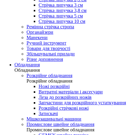
Стрічка липучка 3 см
Стрічка липучка 3,8 см
Стрічка липучка 5 см
Стрічка липучка 10 см
Ремінна стрічка стропа
Органайзери
Манекени
Ручний інструмент
Товари для творчості
Збільшувальні прилади
Різне доповнення
Обладнання
Обладнання
Розкрійне обладнання
Розкрійне обладнання
Ножі розкрійні
Витратні матеріали і аксесуари
Леза до розкрійних ножів
Запчастини для розкрійного устаткування
Розкрійні стрічкові ножі
Затискачі
Мішкозашивальні машини
Промислове швейне обладнання
Промислове швейне обладнання