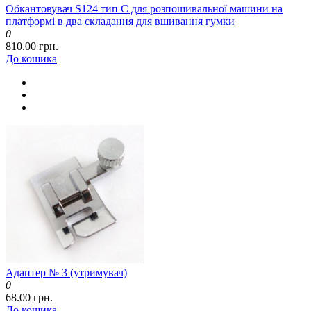
Обкантовувач S124 тип C для розпошивальної машини на
платформі в два складання для вшивання гумки
0
810.00 грн.
До кошика
Адаптер № 3 (утримувач)
0
68.00 грн.
До кошика