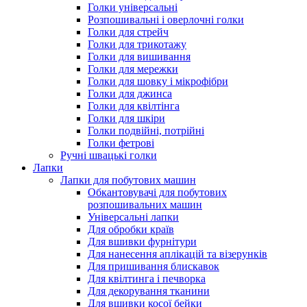
Голки універсальні
Розпошивальні і оверлочні голки
Голки для стрейч
Голки для трикотажу
Голки для вишивання
Голки для мережки
Голки для шовку і мікрофібри
Голки для джинса
Голки для квілтінга
Голки для шкіри
Голки подвійні, потрійні
Голки фетрові
Ручні швацькі голки
Лапки
Лапки для побутових машин
Обкантовувачі для побутових
розпошивальних машин
Універсальні лапки
Для обробки країв
Для вшивки фурнітури
Для нанесення аплікацій та візерунків
Для пришивання блискавок
Для квілтинга і печворка
Для декорування тканини
Для вшивки косої бейки