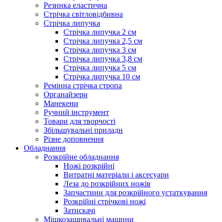
Резинка еластична
Стрічка світловідбивна
Стрічка липучка
Стрічка липучка 2 см
Стрічка липучка 2,5 см
Стрічка липучка 3 см
Стрічка липучка 3,8 см
Стрічка липучка 5 см
Стрічка липучка 10 см
Ремінна стрічка стропа
Органайзери
Манекени
Ручний інструмент
Товари для творчості
Збільшувальні прилади
Різне доповнення
Обладнання
Розкрійне обладнання
Ножі розкрійні
Витратні матеріали і аксесуари
Леза до розкрійних ножів
Запчастини для розкрійного устаткування
Розкрійні стрічкові ножі
Затискачі
Мішкозашивальні машини