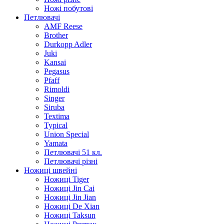
Ножі побутові
Петлювачі
AMF Reese
Brother
Durkopp Adler
Juki
Kansai
Pegasus
Pfaff
Rimoldi
Singer
Siruba
Textima
Typical
Union Special
Yamata
Петлювачі 51 кл.
Петлювачі різні
Ножиці швейні
Ножиці Tiger
Ножиці Jin Cai
Ножиці Jin Jian
Ножиці De Xian
Ножиці Taksun