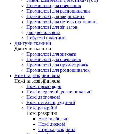
Змінні комплекти (пластина+зуб'я)
Промислові для оверлоков
Промислові для распошивалки
Промислові для закріпкових
Промислові для петельних машин
Промислові для зіг-загов
для двоголкових
Побутові пластини
Двигуни тканини
Двигуни тканини
Промислові для зиг-зага
Промислові для оверлоков
Промислові для прямострочек
Промислові для розпошивалок
Ножі та розкрійні леза
Ножі та розкрійні леза
Ножі пряморядні
Ножі оверлочні, розпошивальні
Ножі двоголкові
Ножі петельні, гудзичні
Ножі розкрійні
Ножі розкрійні
Ножі шабельні
Ножі дискові
Стрічка розкрійна