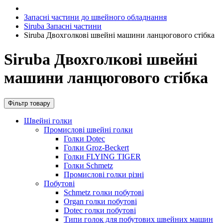
Запасні частини до швейного обладнання
Siruba Запасні частини
Siruba Двохголкові швейні машини ланцюгового стібка
Siruba Двохголкові швейні
машини ланцюгового стібка
Фільтр товару
Швейні голки
Промислові швейні голки
Голки Dotec
Голки Groz-Beckert
Голки FLYING TIGER
Голки Schmetz
Промислові голки різні
Побутові
Schmetz голки побутові
Organ голки побутові
Dotec голки побутові
Типи голок для побутових швейних машин