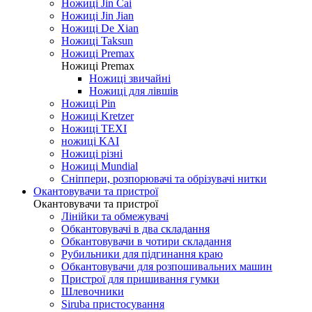
Ножиці Jin Cai
Ножиці Jin Jian
Ножиці De Xian
Ножиці Taksun
Ножиці Premax
Ножиці Premax
Ножиці звичайні
Ножиці для лівшів
Ножиці Pin
Ножиці Kretzer
Ножиці TEXI
ножиці KAI
Ножиці різні
Ножиці Mundial
Сніппери, розпорювачі та обрізувачі нитки
Окантовувачи та пристрої
Окантовувачи та пристрої
Лінійки та обмежувачі
Обкантовувачі в два складання
Обкантовувачи в чотири складання
Рубильники для підгинання краю
Обкантовувачи для розпошивальних машин
Пристрої для пришивання гумки
Шлевочники
Siruba пристосування