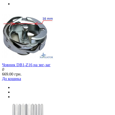
Човник DB1-Z16 на зиг-заг
0
669.00 грн.
До кошика