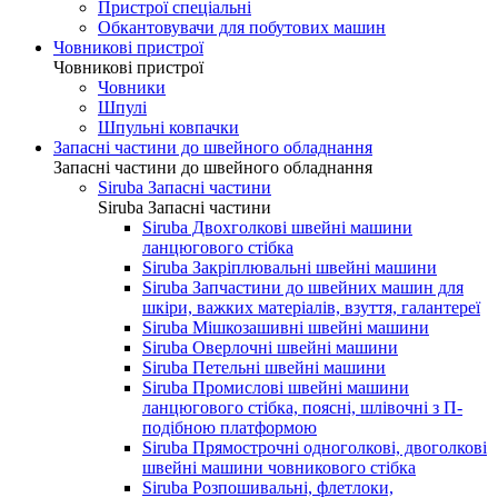
Пристрої спеціальні
Обкантовувачи для побутових машин
Човникові пристрої
Човникові пристрої
Човники
Шпулі
Шпульні ковпачки
Запасні частини до швейного обладнання
Запасні частини до швейного обладнання
Siruba Запасні частини
Siruba Запасні частини
Siruba Двохголкові швейні машини
ланцюгового стібка
Siruba Закріплювальні швейні машини
Siruba Запчастини до швейних машин для
шкіри, важких матеріалів, взуття, галантереї
Siruba Мішкозашивні швейні машини
Siruba Оверлочні швейні машини
Siruba Петельні швейні машини
Siruba Промислові швейні машини
ланцюгового стібка, поясні, шлівочні з П-
подібною платформою
Siruba Прямострочні одноголкові, двоголкові
швейні машини човникового стібка
Siruba Розпошивальні, флетлоки,