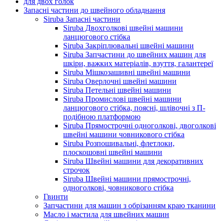
для двох голок
Запасні частини до швейного обладнання
Siruba Запасні частини
Siruba Двохголкові швейні машини
ланцюгового стібка
Siruba Закріплювальні швейні машини
Siruba Запчастини до швейних машин для
шкіри, важких матеріалів, взуття, галантереї
Siruba Мішкозашивні швейні машини
Siruba Оверлочні швейні машини
Siruba Петельні швейні машини
Siruba Промислові швейні машини
ланцюгового стібка, поясні, шлівочні з П-
подібною платформою
Siruba Прямострочні одноголкові, двоголкові
швейні машини човникового стібка
Siruba Розпошивальні, флетлоки,
плоскошовні швейні машини
Siruba Швейні машини для декоративних
строчок
Siruba Швейні машини прямострочні,
одноголкові, човникового стібка
Гвинти
Запчастини для машин з обрізанням краю тканини
Масло і мастила для швейних машин