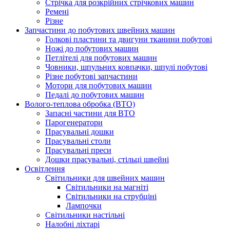
Стрічка для розкрійних стрічкових машин
Ремені
Різне
Запчастини до побутових швейних машин
Голкові пластини та двигуни тканини побутові
Ножі до побутових машин
Петлітелі для побутових машин
Човники, шпульних ковпачки, шпулі побутові
Різне побутові запчастини
Мотори для побутових машин
Педалі до побутових машин
Волого-теплова обробка (ВТО)
Запасні частини для ВТО
Парогенератори
Прасувальні дошки
Прасувальні столи
Прасувальні преси
Дошки прасувальні, стільці швейні
Освітлення
Світильники для швейних машин
Світильники на магніті
Світильники на струбціні
Лампочки
Світильники настільні
Налобні ліхтарі