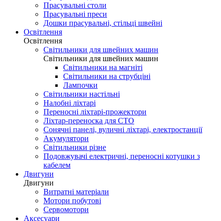
Прасувальні столи
Прасувальні преси
Дошки прасувальні, стільці швейні
Освітлення
Освітлення
Світильники для швейних машин
Світильники для швейних машин
Світильники на магніті
Світильники на струбціні
Лампочки
Світильники настільні
Налобні ліхтарі
Переносні ліхтарі-прожектори
Ліхтар-переноска для СТО
Сонячні панелі, вуличні ліхтарі, електростанції
Акумулятори
Світильники різне
Подовжувачі електричні, переносні котушки з
кабелем
Двигуни
Двигуни
Витратні матеріали
Мотори побутові
Сервомотори
Аксесуари