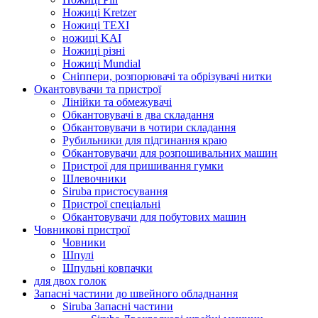
Ножиці Kretzer
Ножиці TEXI
ножиці KAI
Ножиці різні
Ножиці Mundial
Сніппери, розпорювачі та обрізувачі нитки
Окантовувачи та пристрої
Лінійки та обмежувачі
Обкантовувачі в два складання
Обкантовувачи в чотири складання
Рубильники для підгинання краю
Обкантовувачи для розпошивальних машин
Пристрої для пришивання гумки
Шлевочники
Siruba пристосування
Пристрої спеціальні
Обкантовувачи для побутових машин
Човникові пристрої
Човники
Шпулі
Шпульні ковпачки
для двох голок
Запасні частини до швейного обладнання
Siruba Запасні частини