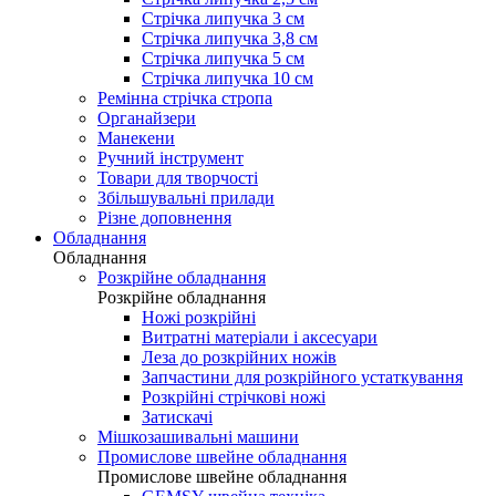
Стрічка липучка 3 см
Стрічка липучка 3,8 см
Стрічка липучка 5 см
Стрічка липучка 10 см
Ремінна стрічка стропа
Органайзери
Манекени
Ручний інструмент
Товари для творчості
Збільшувальні прилади
Різне доповнення
Обладнання
Обладнання
Розкрійне обладнання
Розкрійне обладнання
Ножі розкрійні
Витратні матеріали і аксесуари
Леза до розкрійних ножів
Запчастини для розкрійного устаткування
Розкрійні стрічкові ножі
Затискачі
Мішкозашивальні машини
Промислове швейне обладнання
Промислове швейне обладнання