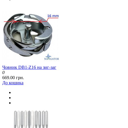
Човник DB1-Z16 на зиг-заг
0
669.00 грн.
До кошика