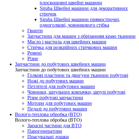
плоскошовні швейні машини
Siruba Швейні машини для декоративних
строчок
Siruba Швейні машини прямострочні,
одноголкові, човникового стібка
Гвинти
Запчастини для машин з обрізанням краю тканини
Масло і мастила для швейних машин
Стрічка для розкрійних стрічкових машин
Ремені
Різне
Запчастини до побутових швейних машин
Запчастини до побутових швейних машин
Голкові пластини та двигуни тканини побутові
Ножі до побутових машин
Петлітелі для побутових машин
Човники, шпульних ковпачки, шпулі побутові
Різне побутові запчастини
Мотори для побутових машин
Педалі до побутових машин
Волого-теплова обробка (ВТО)
Волого-теплова обробка (ВТО)
Запасні частини для ВТО
Парогенератори
Прасувальні дошки