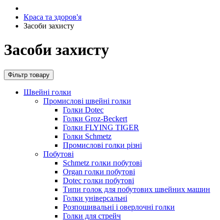
Краса та здоров'я
Засоби захисту
Засоби захисту
Фільтр товару
Швейні голки
Промислові швейні голки
Голки Dotec
Голки Groz-Beckert
Голки FLYING TIGER
Голки Schmetz
Промислові голки різні
Побутові
Schmetz голки побутові
Organ голки побутові
Dotec голки побутові
Типи голок для побутових швейних машин
Голки універсальні
Розпошивальні і оверлочні голки
Голки для стрейч