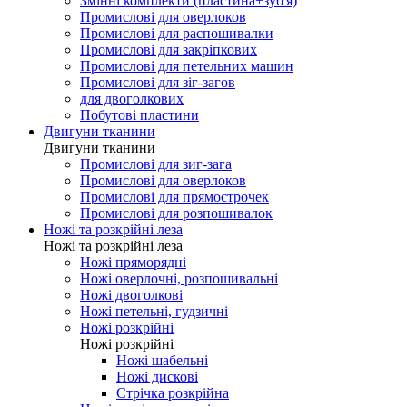
Змінні комплекти (пластина+зуб'я)
Промислові для оверлоков
Промислові для распошивалки
Промислові для закріпкових
Промислові для петельних машин
Промислові для зіг-загов
для двоголкових
Побутові пластини
Двигуни тканини
Двигуни тканини
Промислові для зиг-зага
Промислові для оверлоков
Промислові для прямострочек
Промислові для розпошивалок
Ножі та розкрійні леза
Ножі та розкрійні леза
Ножі пряморядні
Ножі оверлочні, розпошивальні
Ножі двоголкові
Ножі петельні, гудзичні
Ножі розкрійні
Ножі розкрійні
Ножі шабельні
Ножі дискові
Стрічка розкрійна