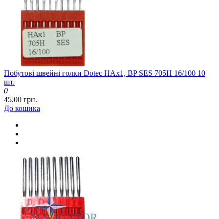
Побутові швейні голки Dotec HAx1, BP SES 705H 16/100 10
шт.
0
45.00 грн.
До кошика