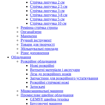
Стрічка липучка 2 см
Стрічка липучка 2,5 см
Стрічка липучка 3 см
Стрічка липучка 3,8 см
Стрічка липучка 5 см
Стрічка липучка 10 см
Ремінна стрічка стропа
Органайзери
Манекени
Ручний інструмент
Товари для творчості
Збільшувальні прилади
Різне доповнення
Обладнання
Розкрійне обладнання
Ножі розкрійні
Витратні матеріали і аксесуари
Леза до розкрійних ножів
Запчастини для розкрійного устаткування
Розкрійні стрічкові ножі
Затискачі
Мішкозашивальні машини
Промислове швейне обладнання
GEMSY швейна техніка
Брусовочні машини