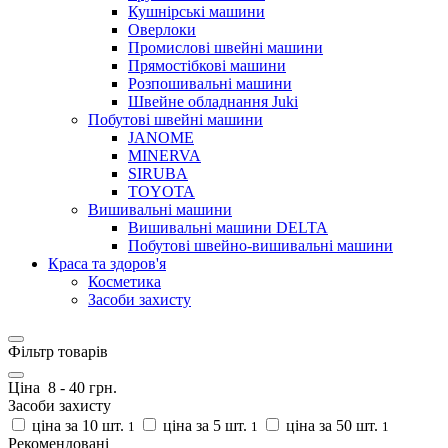
Кушнірські машини
Оверлоки
Промислові швейні машини
Прямостібкові машини
Розпошивальні машини
Швейне обладнання Juki
Побутові швейні машини
JANOME
MINERVA
SIRUBA
TOYOTA
Вишивальні машини
Вишивальні машини DELTA
Побутові швейно-вишивальні машини
Краса та здоров'я
Косметика
Засоби захисту
Фільтр товарів
Ціна
8
-
40
грн.
Засоби захисту
ціна за 10 шт.
ціна за 5 шт.
ціна за 50 шт.
1
1
1
Рекомендовані