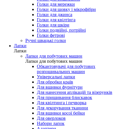
Голки для мережки
Голки для шовку і мікрофібри
Голки для джинса
Голки для квілтінга
Голки для шкіри
Голки подвійні, потрійні
Голки фетрові
Ручні швацькі голки
Лапки
Лапки
Лапки для побутових машин
Лапки для побутових машин
Обкантовувачі для побутових
розпошивальних машин
Універсальні лапки
Для обробки країв
Для вшивки фурнітури
Для нанесення аплікацій та візерунків
Для пришивання блискавок
Для квілтинга і печворка
Для декорування тканини
Для вшивки косої бейки
Для оверлоков
Набори лапок
Адаптери