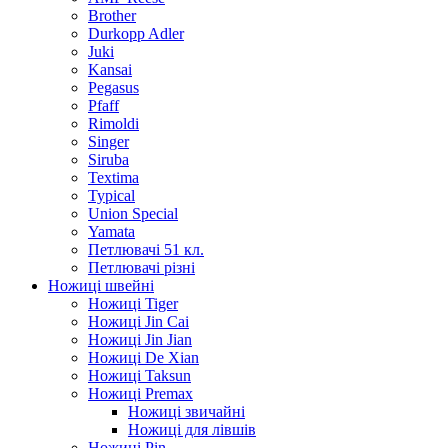
Brother
Durkopp Adler
Juki
Kansai
Pegasus
Pfaff
Rimoldi
Singer
Siruba
Textima
Typical
Union Special
Yamata
Петлювачі 51 кл.
Петлювачі різні
Ножиці швейні
Ножиці Tiger
Ножиці Jin Cai
Ножиці Jin Jian
Ножиці De Xian
Ножиці Taksun
Ножиці Premax
Ножиці звичайні
Ножиці для лівшів
Ножиці Pin