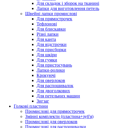
Для складок і зборок на тканині
Лапки для виготовлення петель
Швейні лапки промислові
Для прямострочек
Тефлонові
Для блискавки
Різні лапки
Для канта
Для відстрочки
Для присборки
Для шкіри
Для гумки
Для пристосувань
Лапки-ролики
Крокуючі
Для оверлоков
Для распошивалок
Для двоголкових
Для петельних машин
Зигзаг
Голкові пластини
Промислові для прямострочек
Змінні комплекти (пластина+зуб'я)
Промислові для оверлоков
Промислові для распошивалки