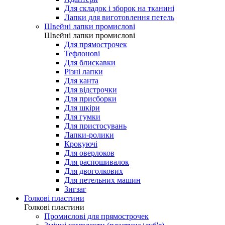
Для складок і зборок на тканині
Лапки для виготовлення петель
Швейні лапки промислові
Швейні лапки промислові
Для прямострочек
Тефлонові
Для блискавки
Різні лапки
Для канта
Для відстрочки
Для присборки
Для шкіри
Для гумки
Для пристосувань
Лапки-ролики
Крокуючі
Для оверлоков
Для распошивалок
Для двоголкових
Для петельних машин
Зигзаг
Голкові пластини
Голкові пластини
Промислові для прямострочек