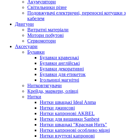
Акумулятори
Світильники різне
Подовжувачі електричні, переносні котушки з
кабелем
Двигуни
Витратні матеріали
Мотори побутові
Сервомотори
Аксесуари
Булавки
Булавки кравецькі
Булавки англійські
Булавки декоративні
Булавки для етикеток
Ігольниці магнітні
Нитковтягувачи
Крейда, маркери, олівці
Нитки
Нитки швацькі Ideal Anma
Нитки джинсові
Нитки капронові AKBEL
Нитки для вишивки Sanbest
Нитки швацькі "Красная Нить"
Нитки капронові особливо міцні
Нитки взуттєві капронові