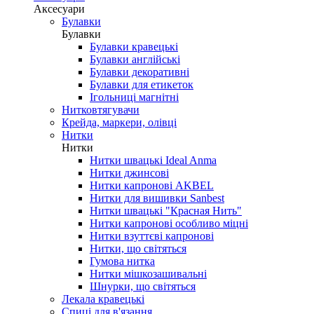
Аксесуари
Булавки
Булавки
Булавки кравецькі
Булавки англійські
Булавки декоративні
Булавки для етикеток
Ігольниці магнітні
Нитковтягувачи
Крейда, маркери, олівці
Нитки
Нитки
Нитки швацькі Ideal Anma
Нитки джинсові
Нитки капронові AKBEL
Нитки для вишивки Sanbest
Нитки швацькі "Красная Нить"
Нитки капронові особливо міцні
Нитки взуттєві капронові
Нитки, що світяться
Гумова нитка
Нитки мішкозашивальні
Шнурки, що світяться
Лекала кравецькі
Cпиці для в'язання