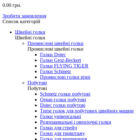
0.00 грн.
Зробити замовлення
Список категорій
Швейні голки
Швейні голки
Промислові швейні голки
Промислові швейні голки
Голки Dotec
Голки Groz-Beckert
Голки FLYING TIGER
Голки Schmetz
Промислові голки різні
Побутові
Побутові
Schmetz голки побутові
Organ голки побутові
Dotec голки побутові
Типи голок для побутових швейних машин
Голки універсальні
Розпошивальні і оверлочні голки
Голки для стрейч
Голки для трикотажу
Голки для вишивання