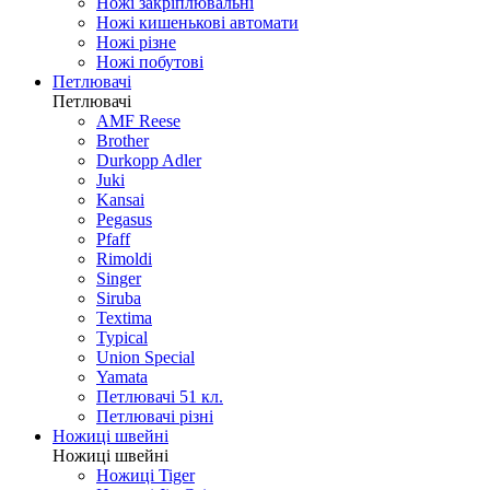
Ножі закріплювальні
Ножі кишенькові автомати
Ножі різне
Ножі побутові
Петлювачі
Петлювачі
AMF Reese
Brother
Durkopp Adler
Juki
Kansai
Pegasus
Pfaff
Rimoldi
Singer
Siruba
Textima
Typical
Union Special
Yamata
Петлювачі 51 кл.
Петлювачі різні
Ножиці швейні
Ножиці швейні
Ножиці Tiger