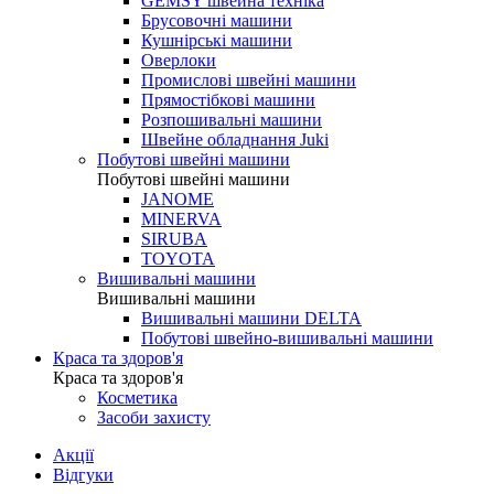
GEMSY швейна техніка
Брусовочні машини
Кушнірські машини
Оверлоки
Промислові швейні машини
Прямостібкові машини
Розпошивальні машини
Швейне обладнання Juki
Побутові швейні машини
Побутові швейні машини
JANOME
MINERVA
SIRUBA
TOYOTA
Вишивальні машини
Вишивальні машини
Вишивальні машини DELTA
Побутові швейно-вишивальні машини
Краса та здоров'я
Краса та здоров'я
Косметика
Засоби захисту
Акції
Відгуки