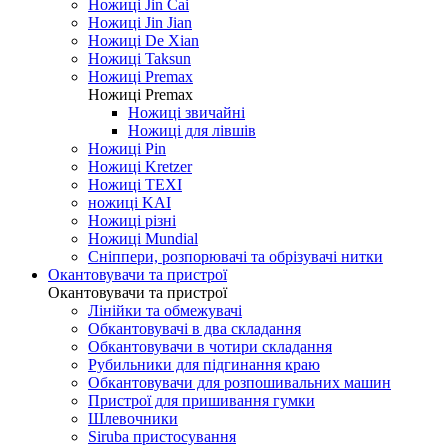
Ножиці Jin Cai
Ножиці Jin Jian
Ножиці De Xian
Ножиці Taksun
Ножиці Premax
Ножиці Premax
Ножиці звичайні
Ножиці для лівшів
Ножиці Pin
Ножиці Kretzer
Ножиці TEXI
ножиці KAI
Ножиці різні
Ножиці Mundial
Сніппери, розпорювачі та обрізувачі нитки
Окантовувачи та пристрої
Окантовувачи та пристрої
Лінійки та обмежувачі
Обкантовувачі в два складання
Обкантовувачи в чотири складання
Рубильники для підгинання краю
Обкантовувачи для розпошивальних машин
Пристрої для пришивання гумки
Шлевочники
Siruba пристосування