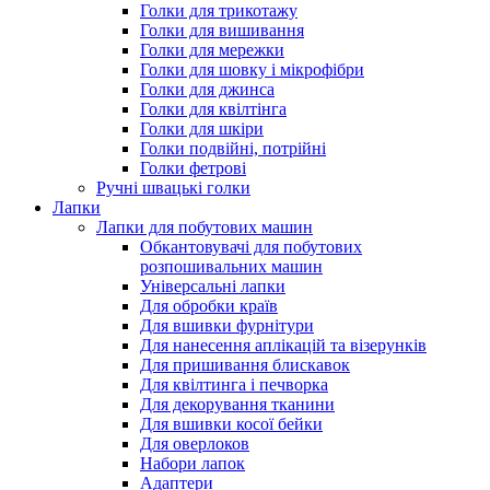
Голки для трикотажу
Голки для вишивання
Голки для мережки
Голки для шовку і мікрофібри
Голки для джинса
Голки для квілтінга
Голки для шкіри
Голки подвійні, потрійні
Голки фетрові
Ручні швацькі голки
Лапки
Лапки для побутових машин
Обкантовувачі для побутових
розпошивальних машин
Універсальні лапки
Для обробки країв
Для вшивки фурнітури
Для нанесення аплікацій та візерунків
Для пришивання блискавок
Для квілтинга і печворка
Для декорування тканини
Для вшивки косої бейки
Для оверлоков
Набори лапок
Адаптери