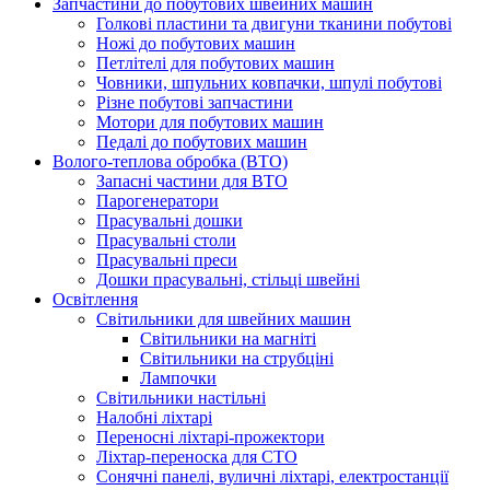
Запчастини до побутових швейних машин
Голкові пластини та двигуни тканини побутові
Ножі до побутових машин
Петлітелі для побутових машин
Човники, шпульних ковпачки, шпулі побутові
Різне побутові запчастини
Мотори для побутових машин
Педалі до побутових машин
Волого-теплова обробка (ВТО)
Запасні частини для ВТО
Парогенератори
Прасувальні дошки
Прасувальні столи
Прасувальні преси
Дошки прасувальні, стільці швейні
Освітлення
Світильники для швейних машин
Світильники на магніті
Світильники на струбціні
Лампочки
Світильники настільні
Налобні ліхтарі
Переносні ліхтарі-прожектори
Ліхтар-переноска для СТО
Сонячні панелі, вуличні ліхтарі, електростанції