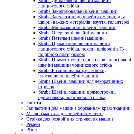
Siruba Двохголкові швейні машини
ланцюгового стібка
Siruba Закріплювальні швейні машини
Siruba Запчастини до швейних машин для
шкіри, важких матеріалів, взуття, галантереї
Siruba Мішкозашивні швейні машини
Siruba Оверлочні швейні машини
Siruba Петельні швейні машини
Siruba Промислові швейні машини
ланцюгового стібка, поясні, шлівочні з П-
подібною платформою
Siruba Прямострочні одноголкові, двоголкові
швейні машини човникового стібка
Siruba Розпошивальні, флетлоки,
плоскошовні швейні машини
Siruba Швейні машини для декоративних
строчок
Siruba Швейні машини прямострочні,
одноголкові, човникового стібка
Гвинти
Запчастини для машин з обрізанням краю тканини
Масло і мастила для швейних машин
Стрічка для розкрійних стрічкових машин
Ремені
Різне