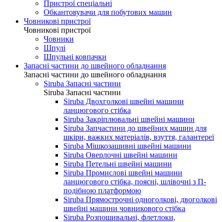
Пристрої спеціальні
Обкантовувачи для побутових машин
Човникові пристрої
Човникові пристрої
Човники
Шпулі
Шпульні ковпачки
Запасні частини до швейного обладнання
Запасні частини до швейного обладнання
Siruba Запасні частини
Siruba Запасні частини
Siruba Двохголкові швейні машини
ланцюгового стібка
Siruba Закріплювальні швейні машини
Siruba Запчастини до швейних машин для
шкіри, важких матеріалів, взуття, галантереї
Siruba Мішкозашивні швейні машини
Siruba Оверлочні швейні машини
Siruba Петельні швейні машини
Siruba Промислові швейні машини
ланцюгового стібка, поясні, шлівочні з П-
подібною платформою
Siruba Прямострочні одноголкові, двоголкові
швейні машини човникового стібка
Siruba Розпошивальні, флетлоки,