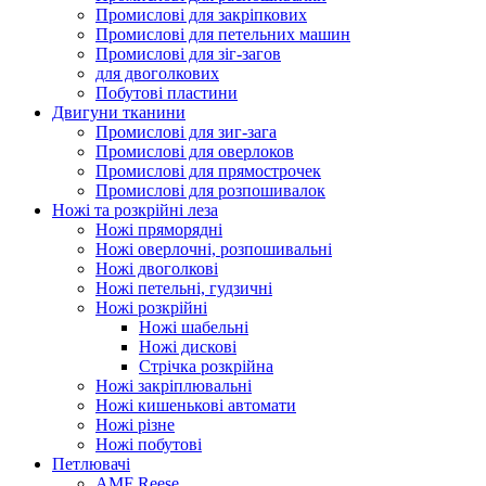
Промислові для закріпкових
Промислові для петельних машин
Промислові для зіг-загов
для двоголкових
Побутові пластини
Двигуни тканини
Промислові для зиг-зага
Промислові для оверлоков
Промислові для прямострочек
Промислові для розпошивалок
Ножі та розкрійні леза
Ножі пряморядні
Ножі оверлочні, розпошивальні
Ножі двоголкові
Ножі петельні, гудзичні
Ножі розкрійні
Ножі шабельні
Ножі дискові
Стрічка розкрійна
Ножі закріплювальні
Ножі кишенькові автомати
Ножі різне
Ножі побутові
Петлювачі
AMF Reese