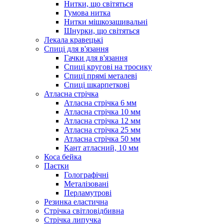
Нитки, що світяться
Гумова нитка
Нитки мішкозашивальні
Шнурки, що світяться
Лекала кравецькі
Cпиці для в'язання
Гачки для в'язання
Спиці кругові на тросику
Спиці прямі металеві
Спиці шкарпеткові
Атласна стрічка
Атласна стрічка 6 мм
Атласна стрічка 10 мм
Атласна стрічка 12 мм
Атласна стрічка 25 мм
Атласна стрічка 50 мм
Кант атласний, 10 мм
Коса бейка
Паєтки
Голографічні
Металізовані
Перламутрові
Резинка еластична
Стрічка світловідбивна
Стрічка липучка