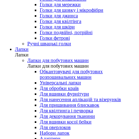
Голки для мережки
Голки для шовку і мікрофібри
Голки для джинса
Голки для квілтінга
Голки для шкіри
Голки подвійні, потрійні
Голки фетрові
Ручні швацькі голки
Лапки
Лапки
Лапки для побутових машин
Лапки для побутових машин
Обкантовувачі для побутових
розпошивальних машин
Універсальні лапки
Для обробки країв
Для вшивки фурнітури
Для нанесення аплікацій та візерунків
Для пришивання блискавок
Для квілтинга і печворка
Для декорування тканини
Для вшивки косої бейки
Для оверлоков
Набори лапок
Адаптери