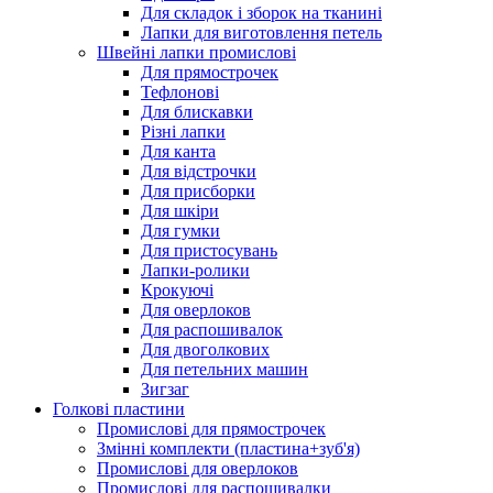
Для складок і зборок на тканині
Лапки для виготовлення петель
Швейні лапки промислові
Для прямострочек
Тефлонові
Для блискавки
Різні лапки
Для канта
Для відстрочки
Для присборки
Для шкіри
Для гумки
Для пристосувань
Лапки-ролики
Крокуючі
Для оверлоков
Для распошивалок
Для двоголкових
Для петельних машин
Зигзаг
Голкові пластини
Промислові для прямострочек
Змінні комплекти (пластина+зуб'я)
Промислові для оверлоков
Промислові для распошивалки