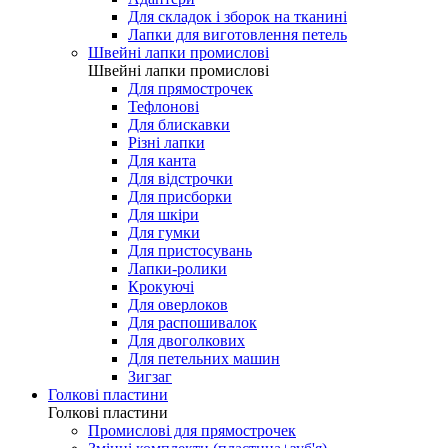
Для складок і зборок на тканині
Лапки для виготовлення петель
Швейні лапки промислові
Швейні лапки промислові
Для прямострочек
Тефлонові
Для блискавки
Різні лапки
Для канта
Для відстрочки
Для присборки
Для шкіри
Для гумки
Для пристосувань
Лапки-ролики
Крокуючі
Для оверлоков
Для распошивалок
Для двоголкових
Для петельних машин
Зигзаг
Голкові пластини
Голкові пластини
Промислові для прямострочек