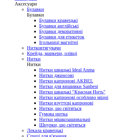
Аксесуари
Булавки
Булавки
Булавки кравецькі
Булавки англійські
Булавки декоративні
Булавки для етикеток
Ігольниці магнітні
Нитковтягувачи
Крейда, маркери, олівці
Нитки
Нитки
Нитки швацькі Ideal Anma
Нитки джинсові
Нитки капронові AKBEL
Нитки для вишивки Sanbest
Нитки швацькі "Красная Нить"
Нитки капронові особливо міцні
Нитки взуттєві капронові
Нитки, що світяться
Гумова нитка
Нитки мішкозашивальні
Шнурки, що світяться
Лекала кравецькі
Cпиці для в'язання