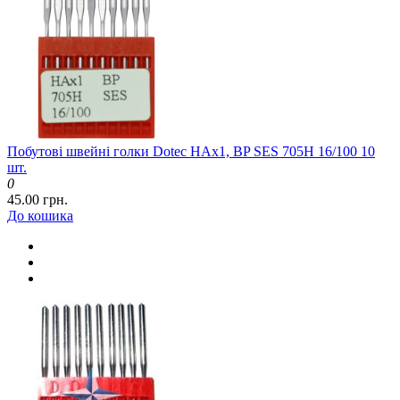
Побутові швейні голки Dotec HAx1, BP SES 705H 16/100 10
шт.
0
45.00 грн.
До кошика