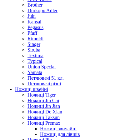
Brother
Durkopp Adler
Juki
Kansai
Pegasus
Pfaff
Rimoldi
Singer
Siruba
Textima
Typical
Union Special
Yamata
Петлювачі 51 кл.
Петлювачі різні
Ножиці швейні
Ножиці Tiger
Ножиці Jin Cai
Ножиці Jin Jian
Ножиці De Xian
Ножиці Taksun
Ножиці Premax
Ножиці звичайні
Ножиці для лівшів
Ножиці Pin