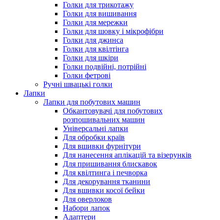
Голки для трикотажу
Голки для вишивання
Голки для мережки
Голки для шовку і мікрофібри
Голки для джинса
Голки для квілтінга
Голки для шкіри
Голки подвійні, потрійні
Голки фетрові
Ручні швацькі голки
Лапки
Лапки для побутових машин
Обкантовувачі для побутових
розпошивальних машин
Універсальні лапки
Для обробки країв
Для вшивки фурнітури
Для нанесення аплікацій та візерунків
Для пришивання блискавок
Для квілтинга і печворка
Для декорування тканини
Для вшивки косої бейки
Для оверлоков
Набори лапок
Адаптери