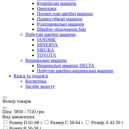
Кушнірські машини
Оверлоки
Промислові швейні машини
Прямостібкові машини
Розпошивальні машини
Швейне обладнання Juki
Побутові швейні машини
JANOME
MINERVA
SIRUBA
TOYOTA
Вишивальні машини
Вишивальні машини DELTA
Побутові швейно-вишивальні машини
Краса та здоров'я
Косметика
Засоби захисту
Фільтр товарів
Ціна
5850
-
7110
грн.
Вид замовлення
Размер D 61-68
Размер С 58-64
Розмір A 42-50
1
1
1
Розмір B 50-58
1