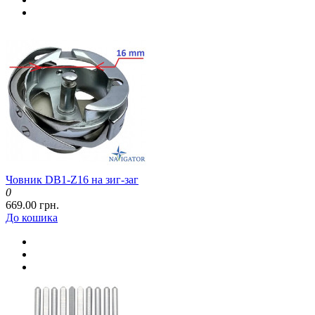
Човник DB1-Z16 на зиг-заг
0
669.00 грн.
До кошика