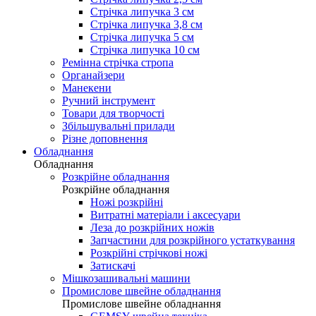
Стрічка липучка 3 см
Стрічка липучка 3,8 см
Стрічка липучка 5 см
Стрічка липучка 10 см
Ремінна стрічка стропа
Органайзери
Манекени
Ручний інструмент
Товари для творчості
Збільшувальні прилади
Різне доповнення
Обладнання
Обладнання
Розкрійне обладнання
Розкрійне обладнання
Ножі розкрійні
Витратні матеріали і аксесуари
Леза до розкрійних ножів
Запчастини для розкрійного устаткування
Розкрійні стрічкові ножі
Затискачі
Мішкозашивальні машини
Промислове швейне обладнання
Промислове швейне обладнання