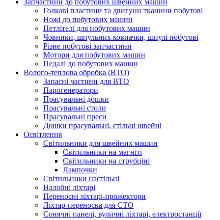
Запчастини до побутових швейних машин
Голкові пластини та двигуни тканини побутові
Ножі до побутових машин
Петлітелі для побутових машин
Човники, шпульних ковпачки, шпулі побутові
Різне побутові запчастини
Мотори для побутових машин
Педалі до побутових машин
Волого-теплова обробка (ВТО)
Запасні частини для ВТО
Парогенератори
Прасувальні дошки
Прасувальні столи
Прасувальні преси
Дошки прасувальні, стільці швейні
Освітлення
Світильники для швейних машин
Світильники на магніті
Світильники на струбціні
Лампочки
Світильники настільні
Налобні ліхтарі
Переносні ліхтарі-прожектори
Ліхтар-переноска для СТО
Сонячні панелі, вуличні ліхтарі, електростанції