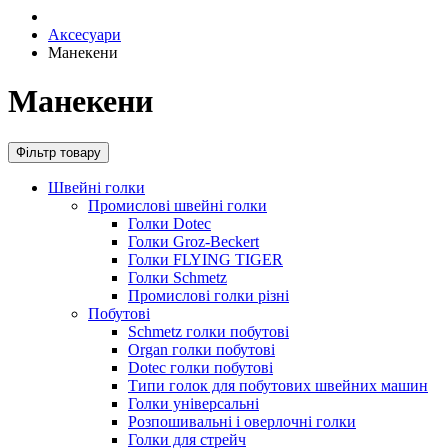
Аксесуари
Манекени
Манекени
Фільтр товару
Швейні голки
Промислові швейні голки
Голки Dotec
Голки Groz-Beckert
Голки FLYING TIGER
Голки Schmetz
Промислові голки різні
Побутові
Schmetz голки побутові
Organ голки побутові
Dotec голки побутові
Типи голок для побутових швейних машин
Голки універсальні
Розпошивальні і оверлочні голки
Голки для стрейч