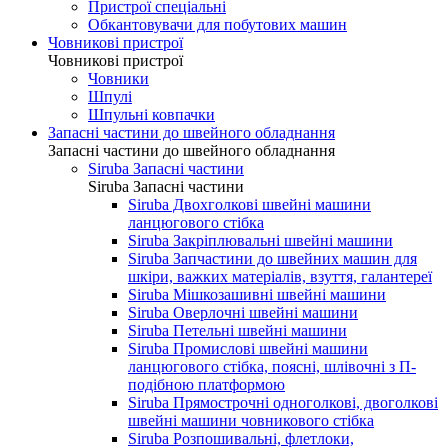
Пристрої спеціальні
Обкантовувачи для побутових машин
Човникові пристрої
Човникові пристрої
Човники
Шпулі
Шпульні ковпачки
Запасні частини до швейного обладнання
Запасні частини до швейного обладнання
Siruba Запасні частини
Siruba Запасні частини
Siruba Двохголкові швейні машини
ланцюгового стібка
Siruba Закріплювальні швейні машини
Siruba Запчастини до швейних машин для
шкіри, важких матеріалів, взуття, галантереї
Siruba Мішкозашивні швейні машини
Siruba Оверлочні швейні машини
Siruba Петельні швейні машини
Siruba Промислові швейні машини
ланцюгового стібка, поясні, шлівочні з П-
подібною платформою
Siruba Прямострочні одноголкові, двоголкові
швейні машини човникового стібка
Siruba Розпошивальні, флетлоки,