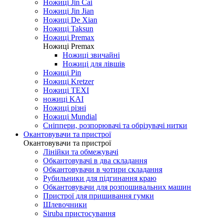
Ножиці Jin Cai
Ножиці Jin Jian
Ножиці De Xian
Ножиці Taksun
Ножиці Premax
Ножиці Premax
Ножиці звичайні
Ножиці для лівшів
Ножиці Pin
Ножиці Kretzer
Ножиці TEXI
ножиці KAI
Ножиці різні
Ножиці Mundial
Сніппери, розпорювачі та обрізувачі нитки
Окантовувачи та пристрої
Окантовувачи та пристрої
Лінійки та обмежувачі
Обкантовувачі в два складання
Обкантовувачи в чотири складання
Рубильники для підгинання краю
Обкантовувачи для розпошивальних машин
Пристрої для пришивання гумки
Шлевочники
Siruba пристосування