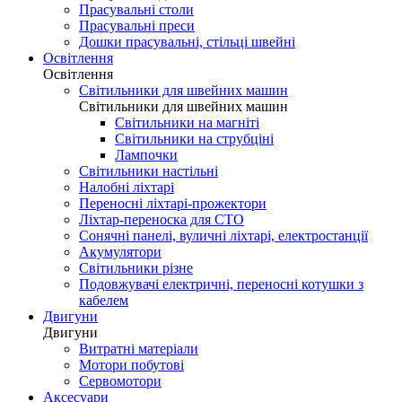
Прасувальні столи
Прасувальні преси
Дошки прасувальні, стільці швейні
Освітлення
Освітлення
Світильники для швейних машин
Світильники для швейних машин
Світильники на магніті
Світильники на струбціні
Лампочки
Світильники настільні
Налобні ліхтарі
Переносні ліхтарі-прожектори
Ліхтар-переноска для СТО
Сонячні панелі, вуличні ліхтарі, електростанції
Акумулятори
Світильники різне
Подовжувачі електричні, переносні котушки з
кабелем
Двигуни
Двигуни
Витратні матеріали
Мотори побутові
Сервомотори
Аксесуари