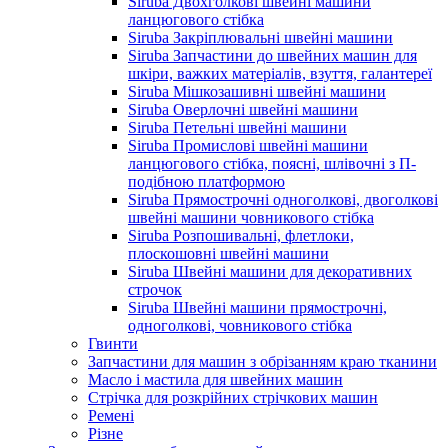
Siruba Двохголкові швейні машини
ланцюгового стібка
Siruba Закріплювальні швейні машини
Siruba Запчастини до швейних машин для
шкіри, важких матеріалів, взуття, галантереї
Siruba Мішкозашивні швейні машини
Siruba Оверлочні швейні машини
Siruba Петельні швейні машини
Siruba Промислові швейні машини
ланцюгового стібка, поясні, шлівочні з П-
подібною платформою
Siruba Прямострочні одноголкові, двоголкові
швейні машини човникового стібка
Siruba Розпошивальні, флетлоки,
плоскошовні швейні машини
Siruba Швейні машини для декоративних
строчок
Siruba Швейні машини прямострочні,
одноголкові, човникового стібка
Гвинти
Запчастини для машин з обрізанням краю тканини
Масло і мастила для швейних машин
Стрічка для розкрійних стрічкових машин
Ремені
Різне