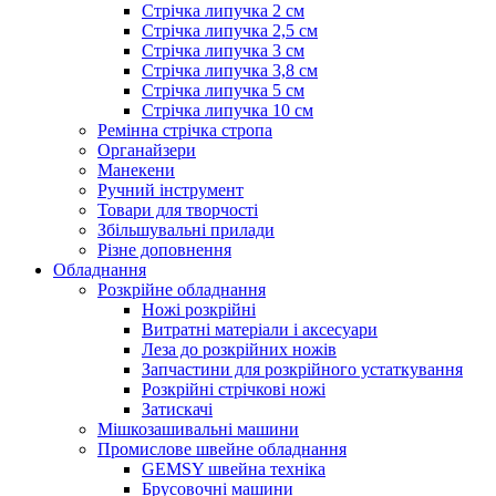
Стрічка липучка 2 см
Стрічка липучка 2,5 см
Стрічка липучка 3 см
Стрічка липучка 3,8 см
Стрічка липучка 5 см
Стрічка липучка 10 см
Ремінна стрічка стропа
Органайзери
Манекени
Ручний інструмент
Товари для творчості
Збільшувальні прилади
Різне доповнення
Обладнання
Розкрійне обладнання
Ножі розкрійні
Витратні матеріали і аксесуари
Леза до розкрійних ножів
Запчастини для розкрійного устаткування
Розкрійні стрічкові ножі
Затискачі
Мішкозашивальні машини
Промислове швейне обладнання
GEMSY швейна техніка
Брусовочні машини