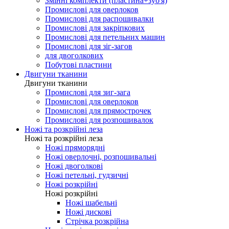
Змінні комплекти (пластина+зуб'я)
Промислові для оверлоков
Промислові для распошивалки
Промислові для закріпкових
Промислові для петельних машин
Промислові для зіг-загов
для двоголкових
Побутові пластини
Двигуни тканини
Двигуни тканини
Промислові для зиг-зага
Промислові для оверлоков
Промислові для прямострочек
Промислові для розпошивалок
Ножі та розкрійні леза
Ножі та розкрійні леза
Ножі пряморядні
Ножі оверлочні, розпошивальні
Ножі двоголкові
Ножі петельні, гудзичні
Ножі розкрійні
Ножі розкрійні
Ножі шабельні
Ножі дискові
Стрічка розкрійна