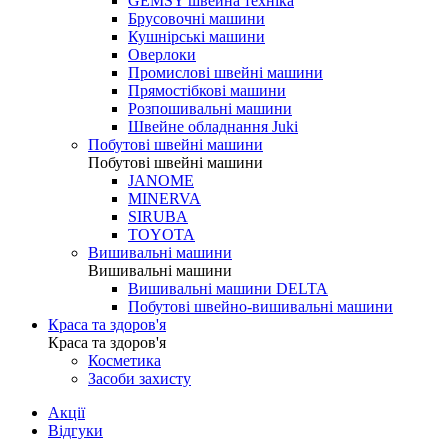
GEMSY швейна техніка
Брусовочні машини
Кушнірські машини
Оверлоки
Промислові швейні машини
Прямостібкові машини
Розпошивальні машини
Швейне обладнання Juki
Побутові швейні машини
Побутові швейні машини
JANOME
MINERVA
SIRUBA
TOYOTA
Вишивальні машини
Вишивальні машини
Вишивальні машини DELTA
Побутові швейно-вишивальні машини
Краса та здоров'я
Краса та здоров'я
Косметика
Засоби захисту
Акції
Відгуки