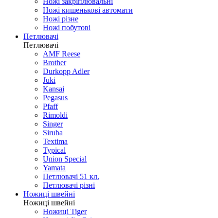
Ножі закріплювальні
Ножі кишенькові автомати
Ножі різне
Ножі побутові
Петлювачі
Петлювачі
AMF Reese
Brother
Durkopp Adler
Juki
Kansai
Pegasus
Pfaff
Rimoldi
Singer
Siruba
Textima
Typical
Union Special
Yamata
Петлювачі 51 кл.
Петлювачі різні
Ножиці швейні
Ножиці швейні
Ножиці Tiger