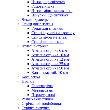
Нитки, що світяться
Гумова нитка
Нитки мішкозашивальні
Шнурки, що світяться
Лекала кравецькі
Cпиці для в'язання
Гачки для в'язання
Спиці кругові на тросику
Спиці прямі металеві
Спиці шкарпеткові
Атласна стрічка
Атласна стрічка 6 мм
Атласна стрічка 10 мм
Атласна стрічка 12 мм
Атласна стрічка 25 мм
Атласна стрічка 50 мм
Кант атласний, 10 мм
Коса бейка
Паєтки
Голографічні
Металізовані
Перламутрові
Резинка еластична
Стрічка світловідбивна
Стрічка липучка