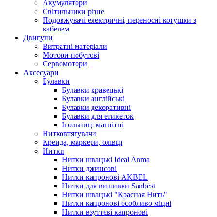
Акумулятори
Світильники різне
Подовжувачі електричні, переносні котушки з
кабелем
Двигуни
Витратні матеріали
Мотори побутові
Сервомотори
Аксесуари
Булавки
Булавки кравецькі
Булавки англійські
Булавки декоративні
Булавки для етикеток
Ігольниці магнітні
Нитковтягувачи
Крейда, маркери, олівці
Нитки
Нитки швацькі Ideal Anma
Нитки джинсові
Нитки капронові AKBEL
Нитки для вишивки Sanbest
Нитки швацькі "Красная Нить"
Нитки капронові особливо міцні
Нитки взуттєві капронові