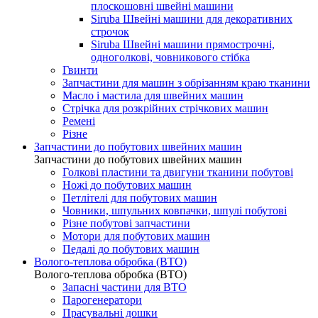
плоскошовні швейні машини
Siruba Швейні машини для декоративних
строчок
Siruba Швейні машини прямострочні,
одноголкові, човникового стібка
Гвинти
Запчастини для машин з обрізанням краю тканини
Масло і мастила для швейних машин
Стрічка для розкрійних стрічкових машин
Ремені
Різне
Запчастини до побутових швейних машин
Запчастини до побутових швейних машин
Голкові пластини та двигуни тканини побутові
Ножі до побутових машин
Петлітелі для побутових машин
Човники, шпульних ковпачки, шпулі побутові
Різне побутові запчастини
Мотори для побутових машин
Педалі до побутових машин
Волого-теплова обробка (ВТО)
Волого-теплова обробка (ВТО)
Запасні частини для ВТО
Парогенератори
Прасувальні дошки