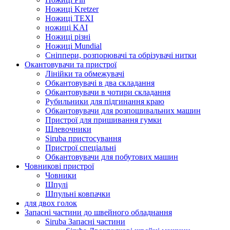
Ножиці Kretzer
Ножиці TEXI
ножиці KAI
Ножиці різні
Ножиці Mundial
Сніппери, розпорювачі та обрізувачі нитки
Окантовувачи та пристрої
Лінійки та обмежувачі
Обкантовувачі в два складання
Обкантовувачи в чотири складання
Рубильники для підгинання краю
Обкантовувачи для розпошивальних машин
Пристрої для пришивання гумки
Шлевочники
Siruba пристосування
Пристрої спеціальні
Обкантовувачи для побутових машин
Човникові пристрої
Човники
Шпулі
Шпульні ковпачки
для двох голок
Запасні частини до швейного обладнання
Siruba Запасні частини