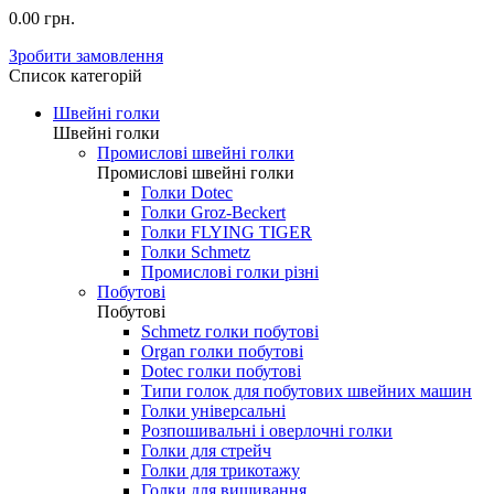
0.00 грн.
Зробити замовлення
Список категорій
Швейні голки
Швейні голки
Промислові швейні голки
Промислові швейні голки
Голки Dotec
Голки Groz-Beckert
Голки FLYING TIGER
Голки Schmetz
Промислові голки різні
Побутові
Побутові
Schmetz голки побутові
Organ голки побутові
Dotec голки побутові
Типи голок для побутових швейних машин
Голки універсальні
Розпошивальні і оверлочні голки
Голки для стрейч
Голки для трикотажу
Голки для вишивання