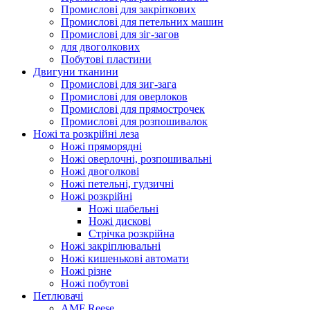
Промислові для закріпкових
Промислові для петельних машин
Промислові для зіг-загов
для двоголкових
Побутові пластини
Двигуни тканини
Промислові для зиг-зага
Промислові для оверлоков
Промислові для прямострочек
Промислові для розпошивалок
Ножі та розкрійні леза
Ножі пряморядні
Ножі оверлочні, розпошивальні
Ножі двоголкові
Ножі петельні, гудзичні
Ножі розкрійні
Ножі шабельні
Ножі дискові
Стрічка розкрійна
Ножі закріплювальні
Ножі кишенькові автомати
Ножі різне
Ножі побутові
Петлювачі
AMF Reese