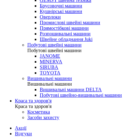
GEMSY швейна техніка
Брусовочні машини
Кушнірські машини
Оверлоки
Промислові швейні машини
Прямостібкові машини
Розпошивальні машини
Швейне обладнання Juki
Побутові швейні машини
Побутові швейні машини
JANOME
MINERVA
SIRUBA
TOYOTA
Вишивальні машини
Вишивальні машини
Вишивальні машини DELTA
Побутові швейно-вишивальні машини
Краса та здоров'я
Краса та здоров'я
Косметика
Засоби захисту
Акції
Відгуки