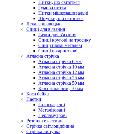
Нитки, що світяться
Гумова нитка
Нитки мішкозашивальні
Шнурки, що світяться
Лекала кравецькі
Cпиці для в'язання
Гачки для в'язання
Спиці кругові на тросику
Спиці прямі металеві
Спиці шкарпеткові
Атласна стрічка
Атласна стрічка 6 мм
Атласна стрічка 10 мм
Атласна стрічка 12 мм
Атласна стрічка 25 мм
Атласна стрічка 50 мм
Кант атласний, 10 мм
Коса бейка
Паєтки
Голографічні
Металізовані
Перламутрові
Резинка еластична
Стрічка світловідбивна
Стрічка липучка