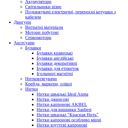
Акумулятори
Світильники різне
Подовжувачі електричні, переносні котушки з
кабелем
Двигуни
Витратні матеріали
Мотори побутові
Сервомотори
Аксесуари
Булавки
Булавки кравецькі
Булавки англійські
Булавки декоративні
Булавки для етикеток
Ігольниці магнітні
Нитковтягувачи
Крейда, маркери, олівці
Нитки
Нитки швацькі Ideal Anma
Нитки джинсові
Нитки капронові AKBEL
Нитки для вишивки Sanbest
Нитки швацькі "Красная Нить"
Нитки капронові особливо міцні
Нитки взуттєві капронові