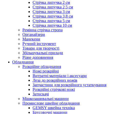
Стрічка липучка 2 см
Стрічка липучка 2,5 см
Стрічка липучка 3 см
Стрічка липучка 3,8 см
Стрічка липучка 5 см
Стрічка липучка 10 см
Ремінна стрічка стропа
Органайзери
Манекени
Ручний інструмент
Товари для творчості
Збільшувальні прилади
Різне доповнення
Обладнання
Розкрійне обладнання
Ножі розкрійні
Витратні матеріали і аксесуари
Леза до розкрійних ножів
Запчастини для розкрійного устаткування
Розкрійні стрічкові ножі
Затискачі
Мішкозашивальні машини
Промислове швейне обладнання
GEMSY швейна техніка
Брусовочні машини