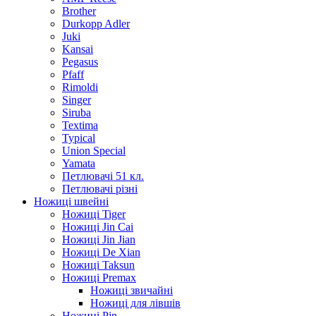
Brother
Durkopp Adler
Juki
Kansai
Pegasus
Pfaff
Rimoldi
Singer
Siruba
Textima
Typical
Union Special
Yamata
Петлювачі 51 кл.
Петлювачі різні
Ножиці швейні
Ножиці Tiger
Ножиці Jin Cai
Ножиці Jin Jian
Ножиці De Xian
Ножиці Taksun
Ножиці Premax
Ножиці звичайні
Ножиці для лівшів
Ножиці Pin