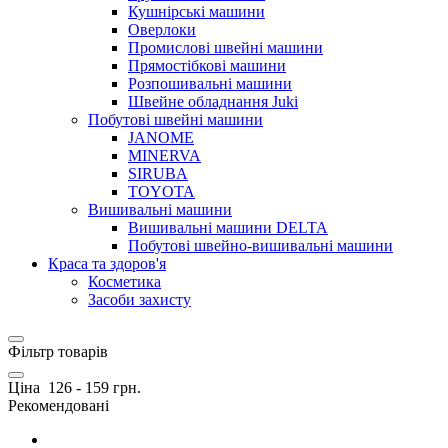
Кушнірські машини
Оверлоки
Промислові швейні машини
Прямостібкові машини
Розпошивальні машини
Швейне обладнання Juki
Побутові швейні машини
JANOME
MINERVA
SIRUBA
TOYOTA
Вишивальні машини
Вишивальні машини DELTA
Побутові швейно-вишивальні машини
Краса та здоров'я
Косметика
Засоби захисту
Фільтр товарів
Ціна
126
-
159
грн.
Рекомендовані