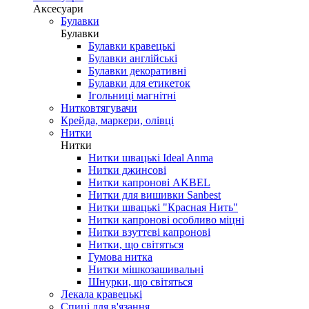
Аксесуари
Булавки
Булавки
Булавки кравецькі
Булавки англійські
Булавки декоративні
Булавки для етикеток
Ігольниці магнітні
Нитковтягувачи
Крейда, маркери, олівці
Нитки
Нитки
Нитки швацькі Ideal Anma
Нитки джинсові
Нитки капронові AKBEL
Нитки для вишивки Sanbest
Нитки швацькі "Красная Нить"
Нитки капронові особливо міцні
Нитки взуттєві капронові
Нитки, що світяться
Гумова нитка
Нитки мішкозашивальні
Шнурки, що світяться
Лекала кравецькі
Cпиці для в'язання