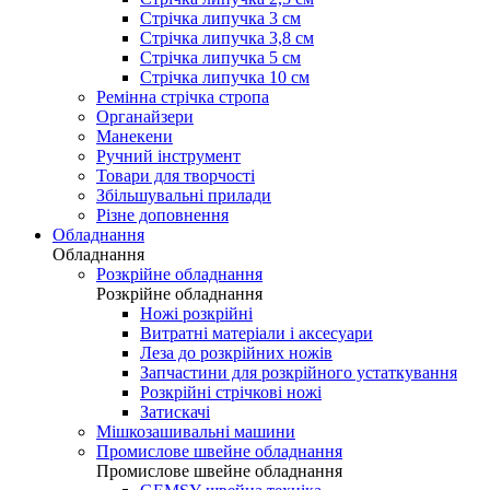
Стрічка липучка 3 см
Стрічка липучка 3,8 см
Стрічка липучка 5 см
Стрічка липучка 10 см
Ремінна стрічка стропа
Органайзери
Манекени
Ручний інструмент
Товари для творчості
Збільшувальні прилади
Різне доповнення
Обладнання
Обладнання
Розкрійне обладнання
Розкрійне обладнання
Ножі розкрійні
Витратні матеріали і аксесуари
Леза до розкрійних ножів
Запчастини для розкрійного устаткування
Розкрійні стрічкові ножі
Затискачі
Мішкозашивальні машини
Промислове швейне обладнання
Промислове швейне обладнання