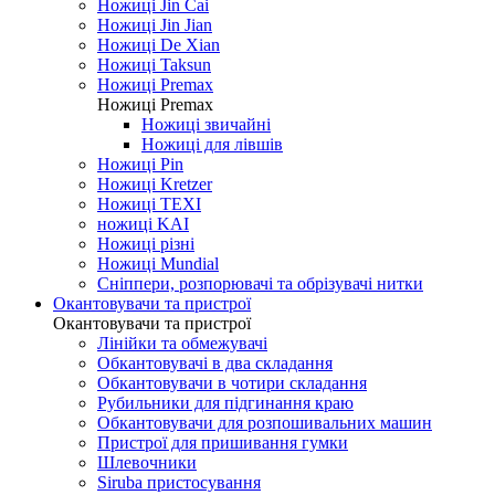
Ножиці Jin Cai
Ножиці Jin Jian
Ножиці De Xian
Ножиці Taksun
Ножиці Premax
Ножиці Premax
Ножиці звичайні
Ножиці для лівшів
Ножиці Pin
Ножиці Kretzer
Ножиці TEXI
ножиці KAI
Ножиці різні
Ножиці Mundial
Сніппери, розпорювачі та обрізувачі нитки
Окантовувачи та пристрої
Окантовувачи та пристрої
Лінійки та обмежувачі
Обкантовувачі в два складання
Обкантовувачи в чотири складання
Рубильники для підгинання краю
Обкантовувачи для розпошивальних машин
Пристрої для пришивання гумки
Шлевочники
Siruba пристосування