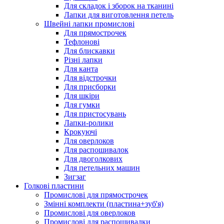
Для складок і зборок на тканині
Лапки для виготовлення петель
Швейні лапки промислові
Для прямострочек
Тефлонові
Для блискавки
Різні лапки
Для канта
Для відстрочки
Для присборки
Для шкіри
Для гумки
Для пристосувань
Лапки-ролики
Крокуючі
Для оверлоков
Для распошивалок
Для двоголкових
Для петельних машин
Зигзаг
Голкові пластини
Промислові для прямострочек
Змінні комплекти (пластина+зуб'я)
Промислові для оверлоков
Промислові для распошивалки