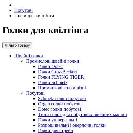
Побутові
Голки для квілтінга
Голки для квілтінга
Фільтр товару
Швейні голки
Промислові швейні голки
Голки Dotec
Голки Groz-Beckert
Голки FLYING TIGER
Голки Schmetz
Промислові голки різні
Побутові
Schmetz голки побутові
Organ голки побутові
Dotec голки побутові
Типи голок для побутових швейних машин
Голки універсальні
Розпошивальні і оверлочні голки
Голки для стрейч