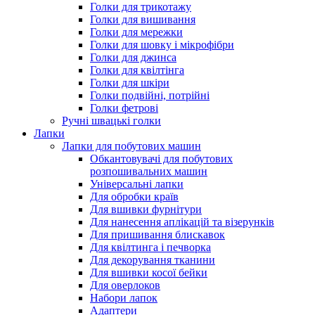
Голки для трикотажу
Голки для вишивання
Голки для мережки
Голки для шовку і мікрофібри
Голки для джинса
Голки для квілтінга
Голки для шкіри
Голки подвійні, потрійні
Голки фетрові
Ручні швацькі голки
Лапки
Лапки для побутових машин
Обкантовувачі для побутових
розпошивальних машин
Універсальні лапки
Для обробки країв
Для вшивки фурнітури
Для нанесення аплікацій та візерунків
Для пришивання блискавок
Для квілтинга і печворка
Для декорування тканини
Для вшивки косої бейки
Для оверлоков
Набори лапок
Адаптери