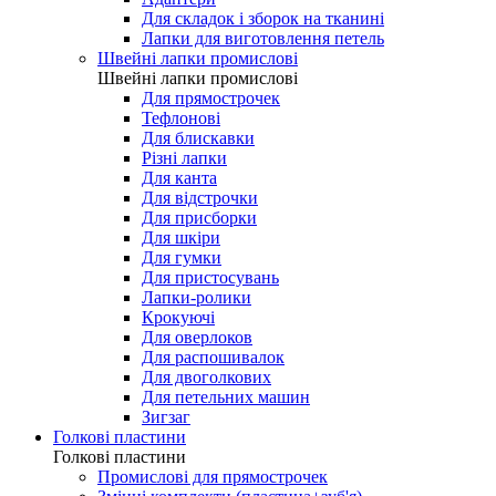
Для складок і зборок на тканині
Лапки для виготовлення петель
Швейні лапки промислові
Швейні лапки промислові
Для прямострочек
Тефлонові
Для блискавки
Різні лапки
Для канта
Для відстрочки
Для присборки
Для шкіри
Для гумки
Для пристосувань
Лапки-ролики
Крокуючі
Для оверлоков
Для распошивалок
Для двоголкових
Для петельних машин
Зигзаг
Голкові пластини
Голкові пластини
Промислові для прямострочек