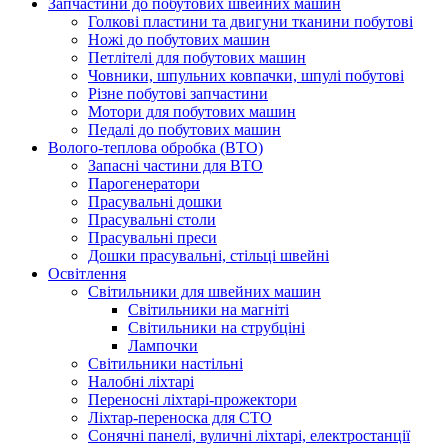
Запчастини до побутових швейних машин
Голкові пластини та двигуни тканини побутові
Ножі до побутових машин
Петлітелі для побутових машин
Човники, шпульних ковпачки, шпулі побутові
Різне побутові запчастини
Мотори для побутових машин
Педалі до побутових машин
Волого-теплова обробка (ВТО)
Запасні частини для ВТО
Парогенератори
Прасувальні дошки
Прасувальні столи
Прасувальні преси
Дошки прасувальні, стільці швейні
Освітлення
Світильники для швейних машин
Світильники на магніті
Світильники на струбціні
Лампочки
Світильники настільні
Налобні ліхтарі
Переносні ліхтарі-прожектори
Ліхтар-переноска для СТО
Сонячні панелі, вуличні ліхтарі, електростанції