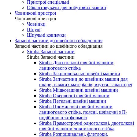
Пристрої спеціальні
Обкантовувачи для побутових машин
Човникові пристрої
Човникові пристрої
Човники
Шпулі
Шпульні ковпачки
Запасні частини до швейного обладнання
Запасні частини до швейного обладнання
Siruba Запасні частини
Siruba Запасні частини
Siruba Двохголкові швейні машини
ланцюгового стібка
Siruba Закріплювальні швейні машини
Siruba Запчастини до швейних машин для
шкіри, важких матеріалів, взуття, галантереї
Siruba Мішкозашивні швейні машини
Siruba Оверлочні швейні машини
Siruba Петельні швейні машини
Siruba Промислові швейні машини
ланцюгового стібка, поясні, шлівочні з П-
подібною платформою
Siruba Прямострочні одноголкові, двоголкові
швейні машини човникового стібка
Siruba Розпошивальні, флетлоки,