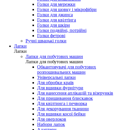
Голки для мережки
Голки для шовку і мікрофібри
Голки для джинса
Голки для квілтінга
Голки для шкіри
Голки подвійні, потрійні
Голки фетрові
Ручні швацькі голки
Лапки
Лапки
Лапки для побутових машин
Лапки для побутових машин
Обкантовувачі для побутових
розпошивальних машин
Універсальні лапки
Для обробки країв
Для вшивки фурнітури
Для нанесення аплікацій та візерунків
Для пришивання блискавок
Для квілтинга і печворка
Для декорування тканини
Для вшивки косої бейки
Для оверлоков
Набори лапок
Адаптери