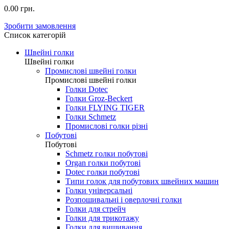
0.00 грн.
Зробити замовлення
Список категорій
Швейні голки
Швейні голки
Промислові швейні голки
Промислові швейні голки
Голки Dotec
Голки Groz-Beckert
Голки FLYING TIGER
Голки Schmetz
Промислові голки різні
Побутові
Побутові
Schmetz голки побутові
Organ голки побутові
Dotec голки побутові
Типи голок для побутових швейних машин
Голки універсальні
Розпошивальні і оверлочні голки
Голки для стрейч
Голки для трикотажу
Голки для вишивання