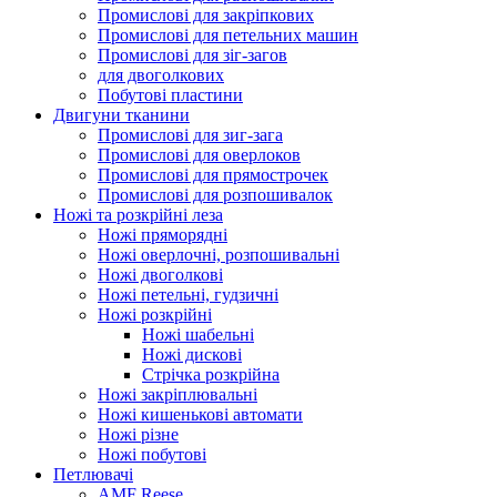
Промислові для закріпкових
Промислові для петельних машин
Промислові для зіг-загов
для двоголкових
Побутові пластини
Двигуни тканини
Промислові для зиг-зага
Промислові для оверлоков
Промислові для прямострочек
Промислові для розпошивалок
Ножі та розкрійні леза
Ножі пряморядні
Ножі оверлочні, розпошивальні
Ножі двоголкові
Ножі петельні, гудзичні
Ножі розкрійні
Ножі шабельні
Ножі дискові
Стрічка розкрійна
Ножі закріплювальні
Ножі кишенькові автомати
Ножі різне
Ножі побутові
Петлювачі
AMF Reese