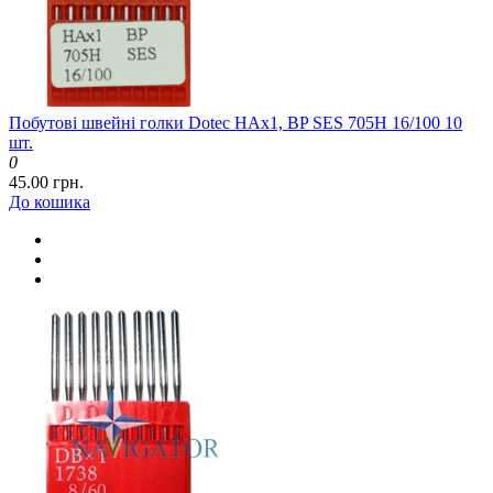
Побутові швейні голки Dotec HAx1, BP SES 705H 16/100 10
шт.
0
45.00 грн.
До кошика