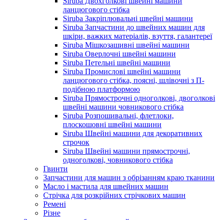
Siruba Двохголкові швейні машини
ланцюгового стібка
Siruba Закріплювальні швейні машини
Siruba Запчастини до швейних машин для
шкіри, важких матеріалів, взуття, галантереї
Siruba Мішкозашивні швейні машини
Siruba Оверлочні швейні машини
Siruba Петельні швейні машини
Siruba Промислові швейні машини
ланцюгового стібка, поясні, шлівочні з П-
подібною платформою
Siruba Прямострочні одноголкові, двоголкові
швейні машини човникового стібка
Siruba Розпошивальні, флетлоки,
плоскошовні швейні машини
Siruba Швейні машини для декоративних
строчок
Siruba Швейні машини прямострочні,
одноголкові, човникового стібка
Гвинти
Запчастини для машин з обрізанням краю тканини
Масло і мастила для швейних машин
Стрічка для розкрійних стрічкових машин
Ремені
Різне