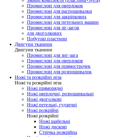
Змінні комплекти (пластина+зуб'я)
Промислові для оверлоков
Промислові для распошивалки
Промислові для закріпкових
Промислові для петельних машин
Промислові для зіг-загов
для двоголкових
Побутові пластини
Двигуни тканини
Двигуни тканини
Промислові для зиг-зага
Промислові для оверлоков
Промислові для прямострочек
Промислові для розпошивалок
Ножі та розкрійні леза
Ножі та розкрійні леза
Ножі пряморядні
Ножі оверлочні, розпошивальні
Ножі двоголкові
Ножі петельні, гудзичні
Ножі розкрійні
Ножі розкрійні
Ножі шабельні
Ножі дискові
Стрічка розкрійна