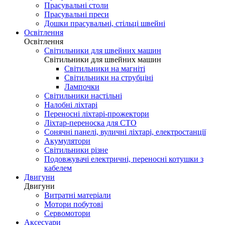
Прасувальні столи
Прасувальні преси
Дошки прасувальні, стільці швейні
Освітлення
Освітлення
Світильники для швейних машин
Світильники для швейних машин
Світильники на магніті
Світильники на струбціні
Лампочки
Світильники настільні
Налобні ліхтарі
Переносні ліхтарі-прожектори
Ліхтар-переноска для СТО
Сонячні панелі, вуличні ліхтарі, електростанції
Акумулятори
Світильники різне
Подовжувачі електричні, переносні котушки з
кабелем
Двигуни
Двигуни
Витратні матеріали
Мотори побутові
Сервомотори
Аксесуари