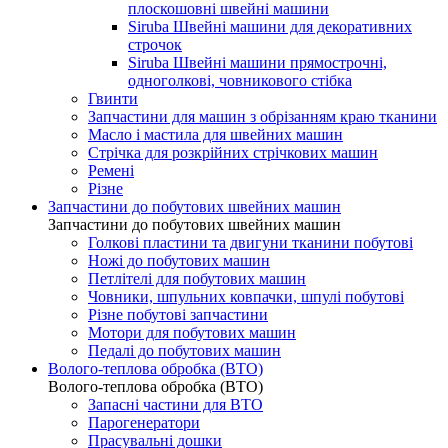
плоскошовні швейні машини
Siruba Швейні машини для декоративних
строчок
Siruba Швейні машини прямострочні,
одноголкові, човникового стібка
Гвинти
Запчастини для машин з обрізанням краю тканини
Масло і мастила для швейних машин
Стрічка для розкрійних стрічкових машин
Ремені
Різне
Запчастини до побутових швейних машин
Запчастини до побутових швейних машин
Голкові пластини та двигуни тканини побутові
Ножі до побутових машин
Петлітелі для побутових машин
Човники, шпульних ковпачки, шпулі побутові
Різне побутові запчастини
Мотори для побутових машин
Педалі до побутових машин
Волого-теплова обробка (ВТО)
Волого-теплова обробка (ВТО)
Запасні частини для ВТО
Парогенератори
Прасувальні дошки