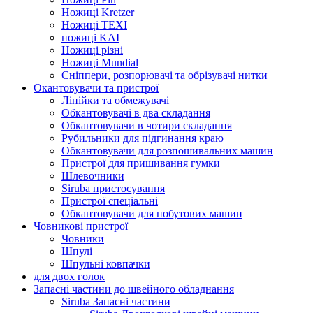
Ножиці Kretzer
Ножиці TEXI
ножиці KAI
Ножиці різні
Ножиці Mundial
Сніппери, розпорювачі та обрізувачі нитки
Окантовувачи та пристрої
Лінійки та обмежувачі
Обкантовувачі в два складання
Обкантовувачи в чотири складання
Рубильники для підгинання краю
Обкантовувачи для розпошивальних машин
Пристрої для пришивання гумки
Шлевочники
Siruba пристосування
Пристрої спеціальні
Обкантовувачи для побутових машин
Човникові пристрої
Човники
Шпулі
Шпульні ковпачки
для двох голок
Запасні частини до швейного обладнання
Siruba Запасні частини