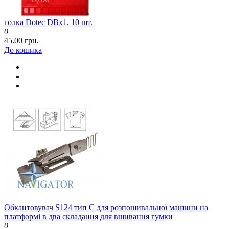
голка Dotec DBx1, 10 шт.
0
45.00 грн.
До кошика
Обкантовувач S124 тип C для розпошивальної машини на
платформі в два складання для вшивання гумки
0