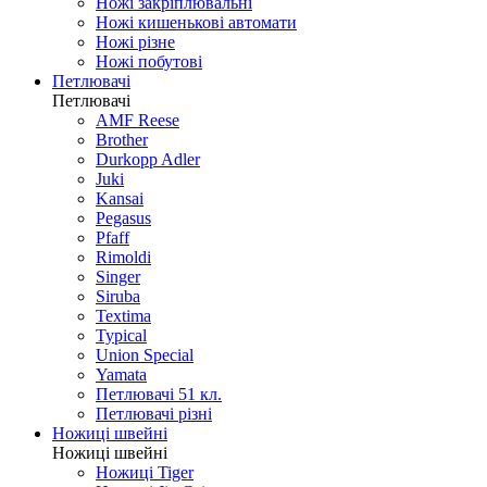
Ножі закріплювальні
Ножі кишенькові автомати
Ножі різне
Ножі побутові
Петлювачі
Петлювачі
AMF Reese
Brother
Durkopp Adler
Juki
Kansai
Pegasus
Pfaff
Rimoldi
Singer
Siruba
Textima
Typical
Union Special
Yamata
Петлювачі 51 кл.
Петлювачі різні
Ножиці швейні
Ножиці швейні
Ножиці Tiger