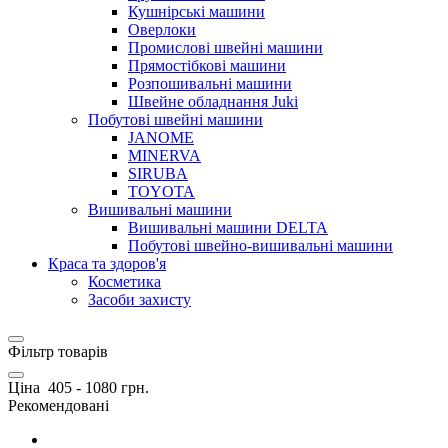
Кушнірські машини
Оверлоки
Промислові швейні машини
Прямостібкові машини
Розпошивальні машини
Швейне обладнання Juki
Побутові швейні машини
JANOME
MINERVA
SIRUBA
TOYOTA
Вишивальні машини
Вишивальні машини DELTA
Побутові швейно-вишивальні машини
Краса та здоров'я
Косметика
Засоби захисту
Фільтр товарів
Ціна
405
-
1080
грн.
Рекомендовані