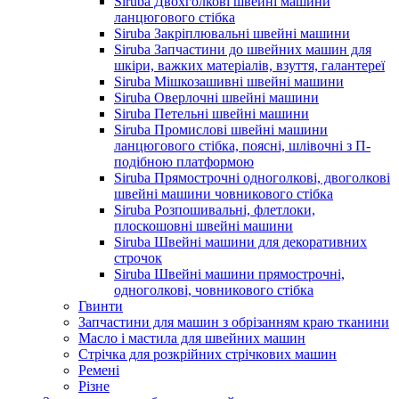
Siruba Двохголкові швейні машини
ланцюгового стібка
Siruba Закріплювальні швейні машини
Siruba Запчастини до швейних машин для
шкіри, важких матеріалів, взуття, галантереї
Siruba Мішкозашивні швейні машини
Siruba Оверлочні швейні машини
Siruba Петельні швейні машини
Siruba Промислові швейні машини
ланцюгового стібка, поясні, шлівочні з П-
подібною платформою
Siruba Прямострочні одноголкові, двоголкові
швейні машини човникового стібка
Siruba Розпошивальні, флетлоки,
плоскошовні швейні машини
Siruba Швейні машини для декоративних
строчок
Siruba Швейні машини прямострочні,
одноголкові, човникового стібка
Гвинти
Запчастини для машин з обрізанням краю тканини
Масло і мастила для швейних машин
Стрічка для розкрійних стрічкових машин
Ремені
Різне