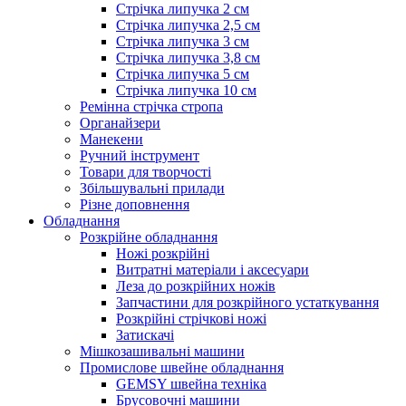
Стрічка липучка 2 см
Стрічка липучка 2,5 см
Стрічка липучка 3 см
Стрічка липучка 3,8 см
Стрічка липучка 5 см
Стрічка липучка 10 см
Ремінна стрічка стропа
Органайзери
Манекени
Ручний інструмент
Товари для творчості
Збільшувальні прилади
Різне доповнення
Обладнання
Розкрійне обладнання
Ножі розкрійні
Витратні матеріали і аксесуари
Леза до розкрійних ножів
Запчастини для розкрійного устаткування
Розкрійні стрічкові ножі
Затискачі
Мішкозашивальні машини
Промислове швейне обладнання
GEMSY швейна техніка
Брусовочні машини