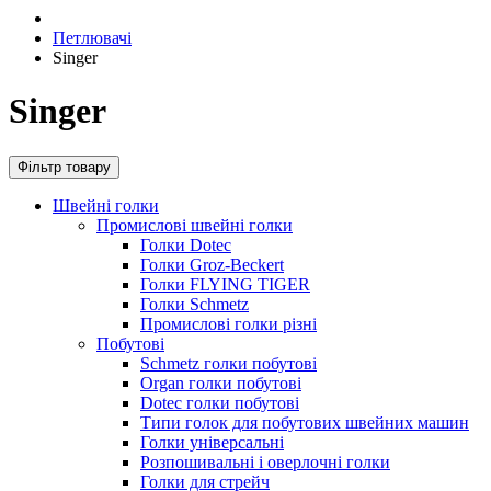
Петлювачі
Singer
Singer
Фільтр товару
Швейні голки
Промислові швейні голки
Голки Dotec
Голки Groz-Beckert
Голки FLYING TIGER
Голки Schmetz
Промислові голки різні
Побутові
Schmetz голки побутові
Organ голки побутові
Dotec голки побутові
Типи голок для побутових швейних машин
Голки універсальні
Розпошивальні і оверлочні голки
Голки для стрейч