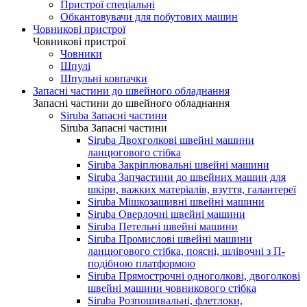
Пристрої спеціальні
Обкантовувачи для побутових машин
Човникові пристрої
Човникові пристрої
Човники
Шпулі
Шпульні ковпачки
Запасні частини до швейного обладнання
Запасні частини до швейного обладнання
Siruba Запасні частини
Siruba Запасні частини
Siruba Двохголкові швейні машини
ланцюгового стібка
Siruba Закріплювальні швейні машини
Siruba Запчастини до швейних машин для
шкіри, важких матеріалів, взуття, галантереї
Siruba Мішкозашивні швейні машини
Siruba Оверлочні швейні машини
Siruba Петельні швейні машини
Siruba Промислові швейні машини
ланцюгового стібка, поясні, шлівочні з П-
подібною платформою
Siruba Прямострочні одноголкові, двоголкові
швейні машини човникового стібка
Siruba Розпошивальні, флетлоки,