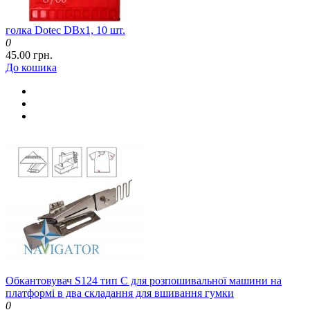
голка Dotec DBx1, 10 шт.
0
45.00 грн.
До кошика
Обкантовувач S124 тип C для розпошивальної машини на
платформі в два складання для вшивання гумки
0