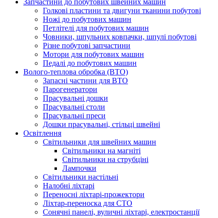
Запчастини до побутових швейних машин
Голкові пластини та двигуни тканини побутові
Ножі до побутових машин
Петлітелі для побутових машин
Човники, шпульних ковпачки, шпулі побутові
Різне побутові запчастини
Мотори для побутових машин
Педалі до побутових машин
Волого-теплова обробка (ВТО)
Запасні частини для ВТО
Парогенератори
Прасувальні дошки
Прасувальні столи
Прасувальні преси
Дошки прасувальні, стільці швейні
Освітлення
Світильники для швейних машин
Світильники на магніті
Світильники на струбціні
Лампочки
Світильники настільні
Налобні ліхтарі
Переносні ліхтарі-прожектори
Ліхтар-переноска для СТО
Сонячні панелі, вуличні ліхтарі, електростанції