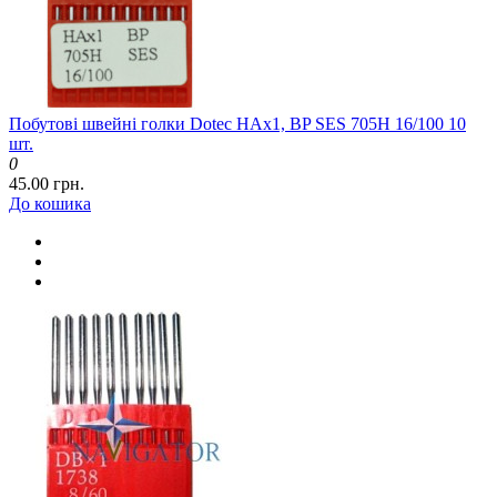
Побутові швейні голки Dotec HAx1, BP SES 705H 16/100 10
шт.
0
45.00 грн.
До кошика