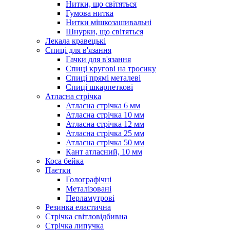
Нитки, що світяться
Гумова нитка
Нитки мішкозашивальні
Шнурки, що світяться
Лекала кравецькі
Cпиці для в'язання
Гачки для в'язання
Спиці кругові на тросику
Спиці прямі металеві
Спиці шкарпеткові
Атласна стрічка
Атласна стрічка 6 мм
Атласна стрічка 10 мм
Атласна стрічка 12 мм
Атласна стрічка 25 мм
Атласна стрічка 50 мм
Кант атласний, 10 мм
Коса бейка
Паєтки
Голографічні
Металізовані
Перламутрові
Резинка еластична
Стрічка світловідбивна
Стрічка липучка