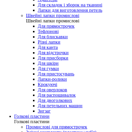
Для складок і зборок на тканині
Лапки для виготовлення петель
Швейні лапки промислові
Швейні лапки промислові
Для прямострочек
Тефлонові
Для блискавки
Різні лапки
Для канта
Для відстрочки
Для присборки
Для шкіри
Для гумки
Для пристосувань
Лапки-ролики
Крокуючі
Для оверлоков
Для распошивалок
Для двоголкових
Для петельних машин
Зигзаг
Голкові пластини
Голкові пластини
Промислові для прямострочек