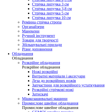
Стрічка липучка 3 см
Стрічка липучка 3,8 см
Стрічка липучка 5 см
Стрічка липучка 10 см
Ремінна стрічка стропа
Органайзери
Манекени
Ручний інструмент
Товари для творчості
Збільшувальні прилади
Різне доповнення
Обладнання
Обладнання
Розкрійне обладнання
Розкрійне обладнання
Ножі розкрійні
Витратні матеріали і аксесуари
Леза до розкрійних ножів
Запчастини для розкрійного устаткування
Розкрійні стрічкові ножі
Затискачі
Мішкозашивальні машини
Промислове швейне обладнання
Промислове швейне обладнання