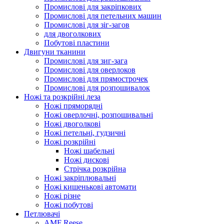
Промислові для закріпкових
Промислові для петельних машин
Промислові для зіг-загов
для двоголкових
Побутові пластини
Двигуни тканини
Промислові для зиг-зага
Промислові для оверлоков
Промислові для прямострочек
Промислові для розпошивалок
Ножі та розкрійні леза
Ножі пряморядні
Ножі оверлочні, розпошивальні
Ножі двоголкові
Ножі петельні, гудзичні
Ножі розкрійні
Ножі шабельні
Ножі дискові
Стрічка розкрійна
Ножі закріплювальні
Ножі кишенькові автомати
Ножі різне
Ножі побутові
Петлювачі
AMF Reese