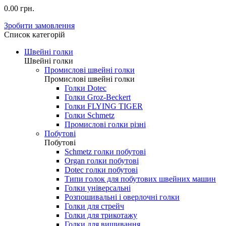
0.00 грн.
Зробити замовлення
Список категорій
Швейні голки
Швейні голки
Промислові швейні голки
Промислові швейні голки
Голки Dotec
Голки Groz-Beckert
Голки FLYING TIGER
Голки Schmetz
Промислові голки різні
Побутові
Побутові
Schmetz голки побутові
Organ голки побутові
Dotec голки побутові
Типи голок для побутових швейних машин
Голки універсальні
Розпошивальні і оверлочні голки
Голки для стрейч
Голки для трикотажу
Голки для вишивання