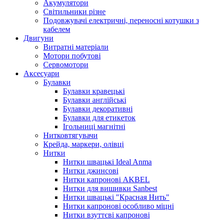
Акумулятори
Світильники різне
Подовжувачі електричні, переносні котушки з
кабелем
Двигуни
Витратні матеріали
Мотори побутові
Сервомотори
Аксесуари
Булавки
Булавки кравецькі
Булавки англійські
Булавки декоративні
Булавки для етикеток
Ігольниці магнітні
Нитковтягувачи
Крейда, маркери, олівці
Нитки
Нитки швацькі Ideal Anma
Нитки джинсові
Нитки капронові AKBEL
Нитки для вишивки Sanbest
Нитки швацькі "Красная Нить"
Нитки капронові особливо міцні
Нитки взуттєві капронові