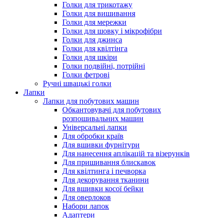
Голки для трикотажу
Голки для вишивання
Голки для мережки
Голки для шовку і мікрофібри
Голки для джинса
Голки для квілтінга
Голки для шкіри
Голки подвійні, потрійні
Голки фетрові
Ручні швацькі голки
Лапки
Лапки для побутових машин
Обкантовувачі для побутових
розпошивальних машин
Універсальні лапки
Для обробки країв
Для вшивки фурнітури
Для нанесення аплікацій та візерунків
Для пришивання блискавок
Для квілтинга і печворка
Для декорування тканини
Для вшивки косої бейки
Для оверлоков
Набори лапок
Адаптери