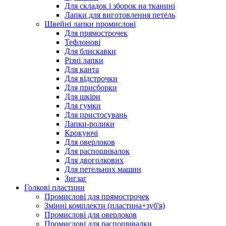
Для складок і зборок на тканині
Лапки для виготовлення петель
Швейні лапки промислові
Для прямострочек
Тефлонові
Для блискавки
Різні лапки
Для канта
Для відстрочки
Для присборки
Для шкіри
Для гумки
Для пристосувань
Лапки-ролики
Крокуючі
Для оверлоков
Для распошивалок
Для двоголкових
Для петельних машин
Зигзаг
Голкові пластини
Промислові для прямострочек
Змінні комплекти (пластина+зуб'я)
Промислові для оверлоков
Промислові для распошивалки