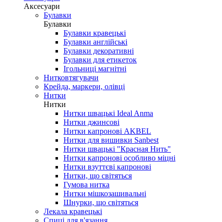
Аксесуари
Булавки
Булавки
Булавки кравецькі
Булавки англійські
Булавки декоративні
Булавки для етикеток
Ігольниці магнітні
Нитковтягувачи
Крейда, маркери, олівці
Нитки
Нитки
Нитки швацькі Ideal Anma
Нитки джинсові
Нитки капронові AKBEL
Нитки для вишивки Sanbest
Нитки швацькі "Красная Нить"
Нитки капронові особливо міцні
Нитки взуттєві капронові
Нитки, що світяться
Гумова нитка
Нитки мішкозашивальні
Шнурки, що світяться
Лекала кравецькі
Cпиці для в'язання