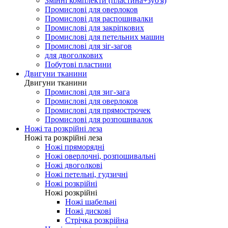
Змінні комплекти (пластина+зуб'я)
Промислові для оверлоков
Промислові для распошивалки
Промислові для закріпкових
Промислові для петельних машин
Промислові для зіг-загов
для двоголкових
Побутові пластини
Двигуни тканини
Двигуни тканини
Промислові для зиг-зага
Промислові для оверлоков
Промислові для прямострочек
Промислові для розпошивалок
Ножі та розкрійні леза
Ножі та розкрійні леза
Ножі пряморядні
Ножі оверлочні, розпошивальні
Ножі двоголкові
Ножі петельні, гудзичні
Ножі розкрійні
Ножі розкрійні
Ножі шабельні
Ножі дискові
Стрічка розкрійна