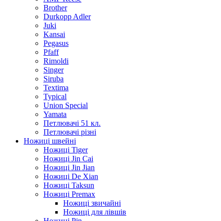
Brother
Durkopp Adler
Juki
Kansai
Pegasus
Pfaff
Rimoldi
Singer
Siruba
Textima
Typical
Union Special
Yamata
Петлювачі 51 кл.
Петлювачі різні
Ножиці швейні
Ножиці Tiger
Ножиці Jin Cai
Ножиці Jin Jian
Ножиці De Xian
Ножиці Taksun
Ножиці Premax
Ножиці звичайні
Ножиці для лівшів
Ножиці Pin