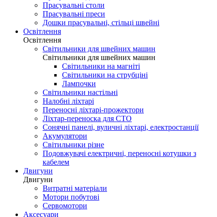
Прасувальні столи
Прасувальні преси
Дошки прасувальні, стільці швейні
Освітлення
Освітлення
Світильники для швейних машин
Світильники для швейних машин
Світильники на магніті
Світильники на струбціні
Лампочки
Світильники настільні
Налобні ліхтарі
Переносні ліхтарі-прожектори
Ліхтар-переноска для СТО
Сонячні панелі, вуличні ліхтарі, електростанції
Акумулятори
Світильники різне
Подовжувачі електричні, переносні котушки з
кабелем
Двигуни
Двигуни
Витратні матеріали
Мотори побутові
Сервомотори
Аксесуари