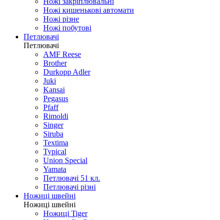
Ножі закріплювальні
Ножі кишенькові автомати
Ножі різне
Ножі побутові
Петлювачі
Петлювачі
AMF Reese
Brother
Durkopp Adler
Juki
Kansai
Pegasus
Pfaff
Rimoldi
Singer
Siruba
Textima
Typical
Union Special
Yamata
Петлювачі 51 кл.
Петлювачі різні
Ножиці швейні
Ножиці швейні
Ножиці Tiger