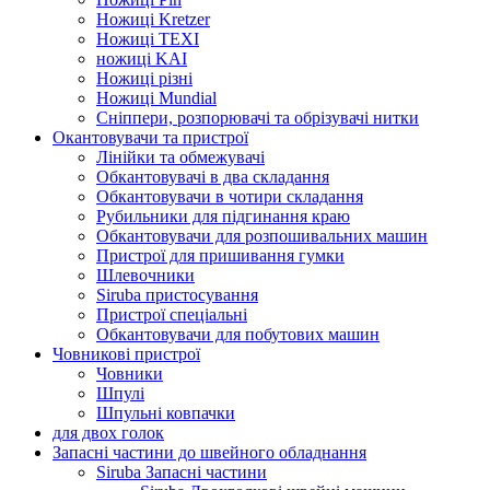
Ножиці Kretzer
Ножиці TEXI
ножиці KAI
Ножиці різні
Ножиці Mundial
Сніппери, розпорювачі та обрізувачі нитки
Окантовувачи та пристрої
Лінійки та обмежувачі
Обкантовувачі в два складання
Обкантовувачи в чотири складання
Рубильники для підгинання краю
Обкантовувачи для розпошивальних машин
Пристрої для пришивання гумки
Шлевочники
Siruba пристосування
Пристрої спеціальні
Обкантовувачи для побутових машин
Човникові пристрої
Човники
Шпулі
Шпульні ковпачки
для двох голок
Запасні частини до швейного обладнання
Siruba Запасні частини