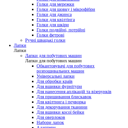
Голки для мережки
Голки для шовку і мікрофібри
Голки для джинса
Голки для квілтінга
Голки для шкіри
Голки подвійні, потрійні
Голки фетрові
Ручні швацькі голки
Лапки
Лапки
Лапки для побутових машин
Лапки для побутових машин
Обкантовувачі для побутових
розпошивальних машин
Універсальні лапки
Для обробки країв
Для вшивки фурнітури
Для нанесення аплікацій та візерунків
Для пришивання блискавок
Для квілтинга і печворка
Для декорування тканини
Для вшивки косої бейки
Для оверлоков
Набори лапок
Адаптери