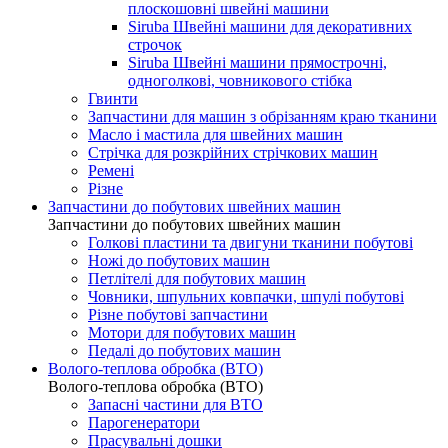
плоскошовні швейні машини
Siruba Швейні машини для декоративних
строчок
Siruba Швейні машини прямострочні,
одноголкові, човникового стібка
Гвинти
Запчастини для машин з обрізанням краю тканини
Масло і мастила для швейних машин
Стрічка для розкрійних стрічкових машин
Ремені
Різне
Запчастини до побутових швейних машин
Запчастини до побутових швейних машин
Голкові пластини та двигуни тканини побутові
Ножі до побутових машин
Петлітелі для побутових машин
Човники, шпульних ковпачки, шпулі побутові
Різне побутові запчастини
Мотори для побутових машин
Педалі до побутових машин
Волого-теплова обробка (ВТО)
Волого-теплова обробка (ВТО)
Запасні частини для ВТО
Парогенератори
Прасувальні дошки