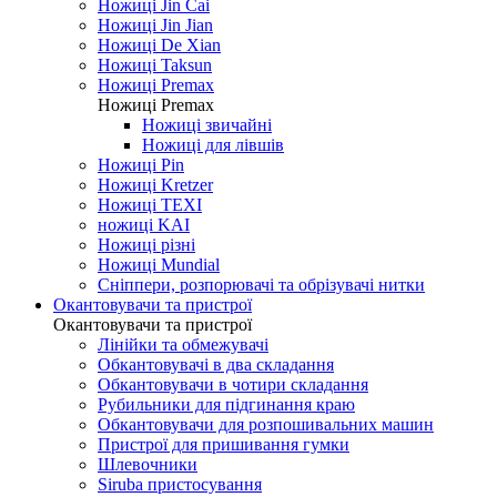
Ножиці Jin Cai
Ножиці Jin Jian
Ножиці De Xian
Ножиці Taksun
Ножиці Premax
Ножиці Premax
Ножиці звичайні
Ножиці для лівшів
Ножиці Pin
Ножиці Kretzer
Ножиці TEXI
ножиці KAI
Ножиці різні
Ножиці Mundial
Сніппери, розпорювачі та обрізувачі нитки
Окантовувачи та пристрої
Окантовувачи та пристрої
Лінійки та обмежувачі
Обкантовувачі в два складання
Обкантовувачи в чотири складання
Рубильники для підгинання краю
Обкантовувачи для розпошивальних машин
Пристрої для пришивання гумки
Шлевочники
Siruba пристосування