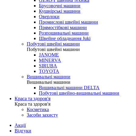
GEMSY швейна техніка
Брусовочні машини
Кушнірські машини
Оверлоки
Промислові швейні машини
Прямостібкові машини
Розпошивальні машини
Швейне обладнання Juki
Побутові швейні машини
Побутові швейні машини
JANOME
MINERVA
SIRUBA
TOYOTA
Вишивальні машини
Вишивальні машини
Вишивальні машини DELTA
Побутові швейно-вишивальні машини
Краса та здоров'я
Краса та здоров'я
Косметика
Засоби захисту
Акції
Відгуки