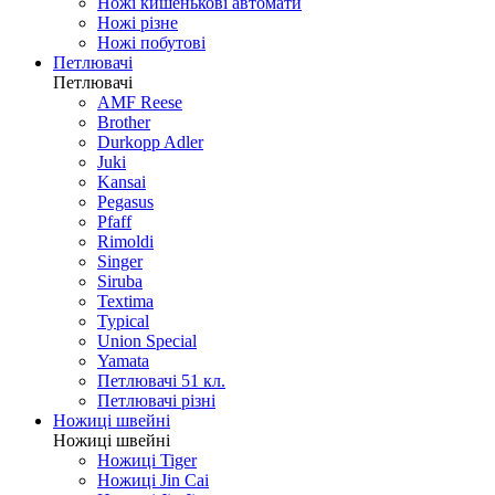
Ножі кишенькові автомати
Ножі різне
Ножі побутові
Петлювачі
Петлювачі
AMF Reese
Brother
Durkopp Adler
Juki
Kansai
Pegasus
Pfaff
Rimoldi
Singer
Siruba
Textima
Typical
Union Special
Yamata
Петлювачі 51 кл.
Петлювачі різні
Ножиці швейні
Ножиці швейні
Ножиці Tiger
Ножиці Jin Cai