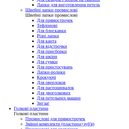
Лапки для виготовлення петель
Швейні лапки промислові
Швейні лапки промислові
Для прямострочек
Тефлонові
Для блискавки
Різні лапки
Для канта
Для відстрочки
Для присборки
Для шкіри
Для гумки
Для пристосувань
Лапки-ролики
Крокуючі
Для оверлоков
Для распошивалок
Для двоголкових
Для петельних машин
Зигзаг
Голкові пластини
Голкові пластини
Промислові для прямострочек
Змінні комплекти (пластина+зуб'я)