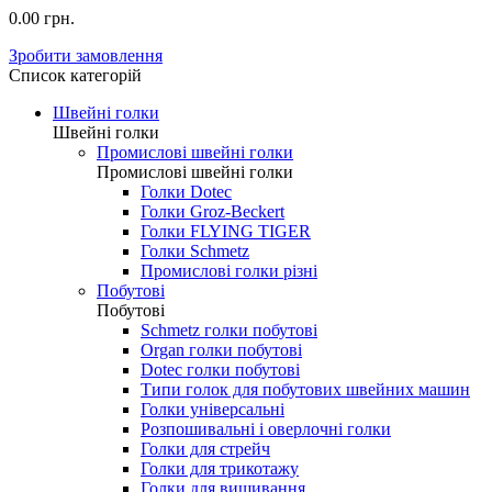
0.00 грн.
Зробити замовлення
Список категорій
Швейні голки
Швейні голки
Промислові швейні голки
Промислові швейні голки
Голки Dotec
Голки Groz-Beckert
Голки FLYING TIGER
Голки Schmetz
Промислові голки різні
Побутові
Побутові
Schmetz голки побутові
Organ голки побутові
Dotec голки побутові
Типи голок для побутових швейних машин
Голки універсальні
Розпошивальні і оверлочні голки
Голки для стрейч
Голки для трикотажу
Голки для вишивання