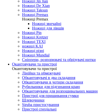
Ножиці Jin Jian
Ножиці De Xian
Ножиці Taksun
Ножиці Premax
Ножиці Premax
Ножиці звичайні
Ножиці для лівшів
Ножиці Pin
Ножиці Kretzer
Ножиці TEXI
ножиці KAI
Ножиці різні
Ножиці Mundial
Сніппери, розпорювачі та обрізувачі нитки
Окантовувачи та пристрої
Окантовувачи та пристрої
Лінійки та обмежувачі
Обкантовувачі в два складання
Обкантовувачи в чотири складання
Рубильники для підгинання краю
Обкантовувачи для розпошивальних машин
Пристрої для пришивання гумки
Шлевочники
Siruba пристосування
Пристрої спеціальні