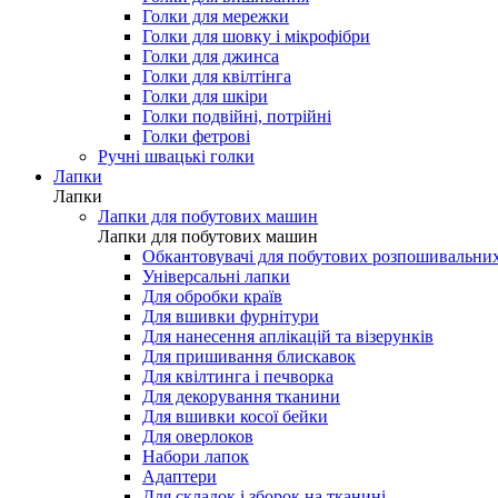
Голки для мережки
Голки для шовку і мікрофібри
Голки для джинса
Голки для квілтінга
Голки для шкіри
Голки подвійні, потрійні
Голки фетрові
Ручні швацькі голки
Лапки
Лапки
Лапки для побутових машин
Лапки для побутових машин
Обкантовувачі для побутових розпошивальни
Універсальні лапки
Для обробки країв
Для вшивки фурнітури
Для нанесення аплікацій та візерунків
Для пришивання блискавок
Для квілтинга і печворка
Для декорування тканини
Для вшивки косої бейки
Для оверлоков
Набори лапок
Адаптери
Для складок і зборок на тканині