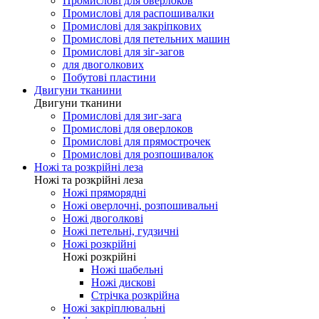
Промислові для оверлоков
Промислові для распошивалки
Промислові для закріпкових
Промислові для петельних машин
Промислові для зіг-загов
для двоголкових
Побутові пластини
Двигуни тканини
Двигуни тканини
Промислові для зиг-зага
Промислові для оверлоков
Промислові для прямострочек
Промислові для розпошивалок
Ножі та розкрійні леза
Ножі та розкрійні леза
Ножі пряморядні
Ножі оверлочні, розпошивальні
Ножі двоголкові
Ножі петельні, гудзичні
Ножі розкрійні
Ножі розкрійні
Ножі шабельні
Ножі дискові
Стрічка розкрійна
Ножі закріплювальні