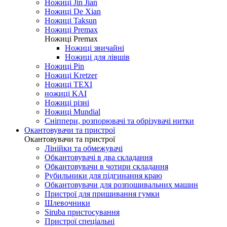
Ножиці Jin Jian
Ножиці De Xian
Ножиці Taksun
Ножиці Premax
Ножиці Premax
Ножиці звичайні
Ножиці для лівшів
Ножиці Pin
Ножиці Kretzer
Ножиці TEXI
ножиці KAI
Ножиці різні
Ножиці Mundial
Сніппери, розпорювачі та обрізувачі нитки
Окантовувачи та пристрої
Окантовувачи та пристрої
Лінійки та обмежувачі
Обкантовувачі в два складання
Обкантовувачи в чотири складання
Рубильники для підгинання краю
Обкантовувачи для розпошивальних машин
Пристрої для пришивання гумки
Шлевочники
Siruba пристосування
Пристрої спеціальні