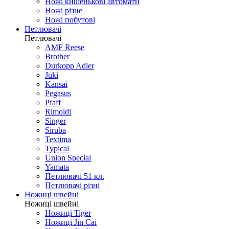
Ножі кишенькові автомати
Ножі різне
Ножі побутові
Петлювачі
Петлювачі
AMF Reese
Brother
Durkopp Adler
Juki
Kansai
Pegasus
Pfaff
Rimoldi
Singer
Siruba
Textima
Typical
Union Special
Yamata
Петлювачі 51 кл.
Петлювачі різні
Ножиці швейні
Ножиці швейні
Ножиці Tiger
Ножиці Jin Cai