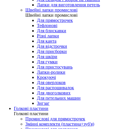
Лапки для виготовлення петель
Швейні лапки промислові
Швейні лапки промислові
Для прямострочек
Тефлонові
Для блискавки
Різні лапки
Для канта
Для відстрочки
Для присборки
Для шкіри
Для гумки
Для пристосувань
Лапки-ролики
Крокуючі
Для оверлоков
Для распошивалок
Для двоголкових
Для петельних машин
Зигзаг
Голкові пластини
Голкові пластини
Промислові для прямострочек
Змінні комплекти (пластина+зуб'я)