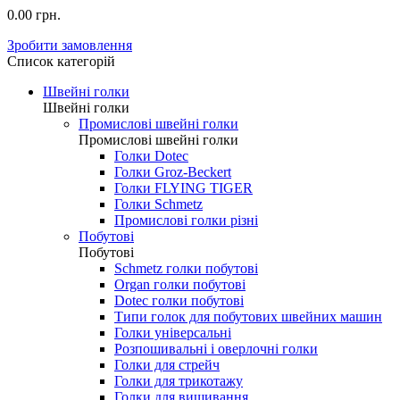
0.00 грн.
Зробити замовлення
Список категорій
Швейні голки
Швейні голки
Промислові швейні голки
Промислові швейні голки
Голки Dotec
Голки Groz-Beckert
Голки FLYING TIGER
Голки Schmetz
Промислові голки різні
Побутові
Побутові
Schmetz голки побутові
Organ голки побутові
Dotec голки побутові
Типи голок для побутових швейних машин
Голки універсальні
Розпошивальні і оверлочні голки
Голки для стрейч
Голки для трикотажу
Голки для вишивання