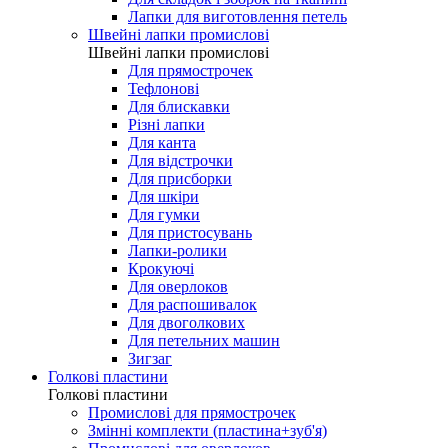
Лапки для виготовлення петель
Швейні лапки промислові
Швейні лапки промислові
Для прямострочек
Тефлонові
Для блискавки
Різні лапки
Для канта
Для відстрочки
Для присборки
Для шкіри
Для гумки
Для пристосувань
Лапки-ролики
Крокуючі
Для оверлоков
Для распошивалок
Для двоголкових
Для петельних машин
Зигзаг
Голкові пластини
Голкові пластини
Промислові для прямострочек
Змінні комплекти (пластина+зуб'я)