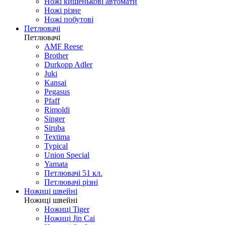
Ножі кишенькові автомати
Ножі різне
Ножі побутові
Петлювачі
Петлювачі
AMF Reese
Brother
Durkopp Adler
Juki
Kansai
Pegasus
Pfaff
Rimoldi
Singer
Siruba
Textima
Typical
Union Special
Yamata
Петлювачі 51 кл.
Петлювачі різні
Ножиці швейні
Ножиці швейні
Ножиці Tiger
Ножиці Jin Cai