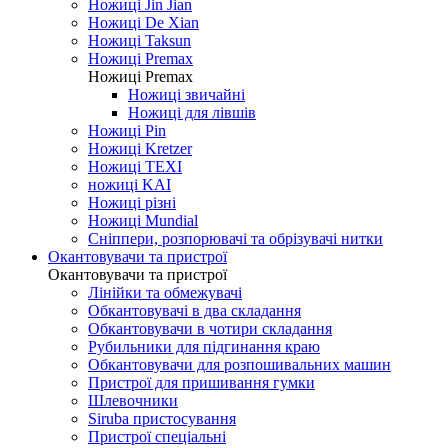
Ножиці Jin Jian
Ножиці De Xian
Ножиці Taksun
Ножиці Premax
Ножиці Premax
Ножиці звичайні
Ножиці для лівшів
Ножиці Pin
Ножиці Kretzer
Ножиці TEXI
ножиці KAI
Ножиці різні
Ножиці Mundial
Сніппери, розпорювачі та обрізувачі нитки
Окантовувачи та пристрої
Окантовувачи та пристрої
Лінійки та обмежувачі
Обкантовувачі в два складання
Обкантовувачи в чотири складання
Рубильники для підгинання краю
Обкантовувачи для розпошивальних машин
Пристрої для пришивання гумки
Шлевочники
Siruba пристосування
Пристрої спеціальні