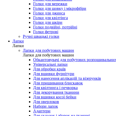
Голки для мережки
Голки для шовку і мікрофібри
Голки для джинса
Голки для квілтінга
Голки для шкіри
Голки подвійні, потрійні
Голки фетрові
Ручні швацькі голки
Лапки
Лапки
Лапки для побутових машин
Лапки для побутових машин
Обкантовувачі для побутових розпошивальни
Універсальні лапки
Для обробки країв
Для вшивки фурнітури
Для нанесення аплікацій та візерунків
Для пришивання блискавок
Для квілтинга і печворка
Для декорування тканини
Для вшивки косої бейки
Для оверлоков
Набори лапок
Адаптери
Для складок і зборок на тканині