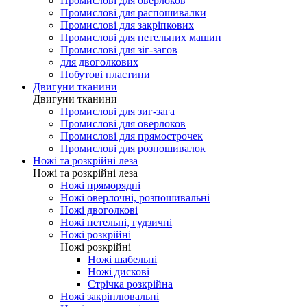
Промислові для оверлоков
Промислові для распошивалки
Промислові для закріпкових
Промислові для петельних машин
Промислові для зіг-загов
для двоголкових
Побутові пластини
Двигуни тканини
Двигуни тканини
Промислові для зиг-зага
Промислові для оверлоков
Промислові для прямострочек
Промислові для розпошивалок
Ножі та розкрійні леза
Ножі та розкрійні леза
Ножі пряморядні
Ножі оверлочні, розпошивальні
Ножі двоголкові
Ножі петельні, гудзичні
Ножі розкрійні
Ножі розкрійні
Ножі шабельні
Ножі дискові
Стрічка розкрійна
Ножі закріплювальні