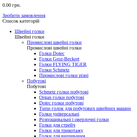
0.00 грн.
Зробити замовлення
Список категорій
Швейні голки
Швейні голки
Промислові швейні голки
Промислові швейні голки
Голки Dotec
Голки Groz-Beckert
Голки FLYING TIGER
Голки Schmetz
Промислові голки різні
Побутові
Побутові
Schmetz голки побутові
Organ голки побутові
Dotec голки побутові
Типи голок для побутових швейних машин
Голки універсальні
Розпошивальні і оверлочні голки
Голки для стрейч
Голки для трикотажу
Голки для вишивання