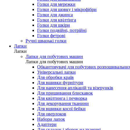
Голки для мережки
Голки для шовку і мікрофібри
Голки для джинса
Голки для квілтінга
Голки для шкіри
Голки подвійні, потрійні
Голки фетрові
Ручні швацькі голки
Лапки
Лапки
Лапки для побутових машин
Лапки для побутових машин
Обкантовувачі для побутових розпошивальни
Універсальні лапки
Для обробки країв
Для вшивки фурнітури
Для нанесення аплікацій та візерунків
Для пришивання блискавок
Для квілтинга і печворка
Для декорування тканини
Для вшивки косої бейки
Для оверлоков
Набори лапок
Адаптери
Для складок і зборок на тканині