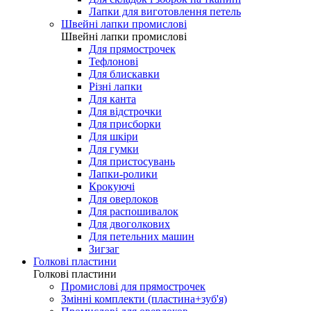
Лапки для виготовлення петель
Швейні лапки промислові
Швейні лапки промислові
Для прямострочек
Тефлонові
Для блискавки
Різні лапки
Для канта
Для відстрочки
Для присборки
Для шкіри
Для гумки
Для пристосувань
Лапки-ролики
Крокуючі
Для оверлоков
Для распошивалок
Для двоголкових
Для петельних машин
Зигзаг
Голкові пластини
Голкові пластини
Промислові для прямострочек
Змінні комплекти (пластина+зуб'я)