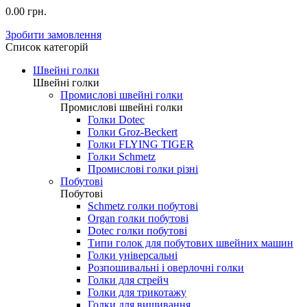
0.00 грн.
Зробити замовлення
Список категорій
Швейні голки
Швейні голки
Промислові швейні голки
Промислові швейні голки
Голки Dotec
Голки Groz-Beckert
Голки FLYING TIGER
Голки Schmetz
Промислові голки різні
Побутові
Побутові
Schmetz голки побутові
Organ голки побутові
Dotec голки побутові
Типи голок для побутових швейних машин
Голки універсальні
Розпошивальні і оверлочні голки
Голки для стрейч
Голки для трикотажу
Голки для вишивання