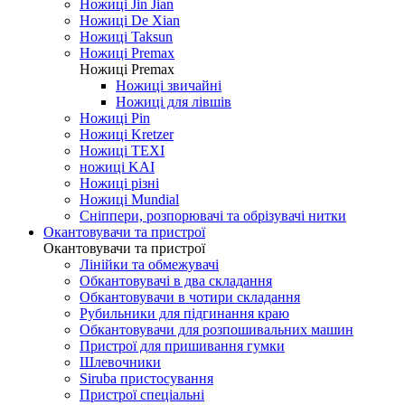
Ножиці Jin Jian
Ножиці De Xian
Ножиці Taksun
Ножиці Premax
Ножиці Premax
Ножиці звичайні
Ножиці для лівшів
Ножиці Pin
Ножиці Kretzer
Ножиці TEXI
ножиці KAI
Ножиці різні
Ножиці Mundial
Сніппери, розпорювачі та обрізувачі нитки
Окантовувачи та пристрої
Окантовувачи та пристрої
Лінійки та обмежувачі
Обкантовувачі в два складання
Обкантовувачи в чотири складання
Рубильники для підгинання краю
Обкантовувачи для розпошивальних машин
Пристрої для пришивання гумки
Шлевочники
Siruba пристосування
Пристрої спеціальні