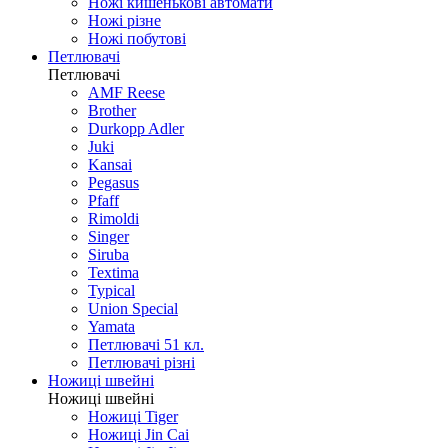
Ножі кишенькові автомати
Ножі різне
Ножі побутові
Петлювачі
Петлювачі
AMF Reese
Brother
Durkopp Adler
Juki
Kansai
Pegasus
Pfaff
Rimoldi
Singer
Siruba
Textima
Typical
Union Special
Yamata
Петлювачі 51 кл.
Петлювачі різні
Ножиці швейні
Ножиці швейні
Ножиці Tiger
Ножиці Jin Cai