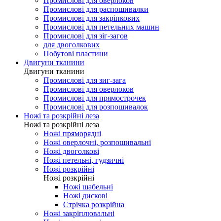
Промислові для оверлоков
Промислові для распошивалки
Промислові для закріпкових
Промислові для петельних машин
Промислові для зіг-загов
для двоголкових
Побутові пластини
Двигуни тканини
Двигуни тканини
Промислові для зиг-зага
Промислові для оверлоков
Промислові для прямострочек
Промислові для розпошивалок
Ножі та розкрійні леза
Ножі та розкрійні леза
Ножі пряморядні
Ножі оверлочні, розпошивальні
Ножі двоголкові
Ножі петельні, гудзичні
Ножі розкрійні
Ножі розкрійні
Ножі шабельні
Ножі дискові
Стрічка розкрійна
Ножі закріплювальні