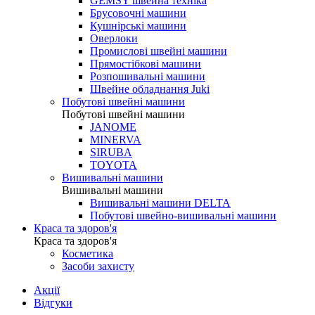
GEMSY швейна техніка
Брусовочні машини
Кушнірські машини
Оверлоки
Промислові швейні машини
Прямостібкові машини
Розпошивальні машини
Швейне обладнання Juki
Побутові швейні машини
Побутові швейні машини
JANOME
MINERVA
SIRUBA
TOYOTA
Вишивальні машини
Вишивальні машини
Вишивальні машини DELTA
Побутові швейно-вишивальні машини
Краса та здоров'я
Краса та здоров'я
Косметика
Засоби захисту
Акції
Відгуки