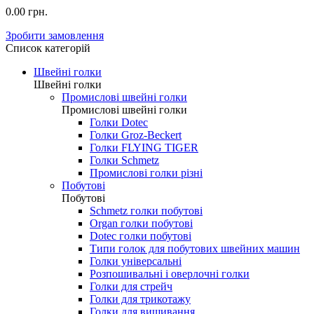
0.00 грн.
Зробити замовлення
Список категорій
Швейні голки
Швейні голки
Промислові швейні голки
Промислові швейні голки
Голки Dotec
Голки Groz-Beckert
Голки FLYING TIGER
Голки Schmetz
Промислові голки різні
Побутові
Побутові
Schmetz голки побутові
Organ голки побутові
Dotec голки побутові
Типи голок для побутових швейних машин
Голки універсальні
Розпошивальні і оверлочні голки
Голки для стрейч
Голки для трикотажу
Голки для вишивання