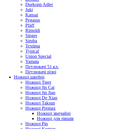
Durkopp Adler
Juki
Kansai
Pegasus
Pfaff
Rimoldi
Singer
Siruba
Textima
Typical
Union Special
Yamata
Петлювачі 51 кл.
Петлювачі різні
Ножиці швейні
Ножиці Tiger
Ножиці Jin Cai
Ножиці Jin Jian
Ножиці De Xian
Ножиці Taksun
Ножиці Premax
Ножиці звичайні
Ножиці для лівшів
Ножиці Pin
Ножиці Kretzer