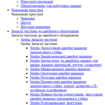
Пристрої спеціальні
Обкантовувачи для побутових машин
Човникові пристрої
Човникові пристрої
Човники
Шпулі
Шпульні ковпачки
Запасні частини до швейного обладнання
Запасні частини до швейного обладнання
Siruba Запасні частини
Siruba Запасні частини
Siruba Двохголкові швейні машини
ланцюгового стібка
Siruba Закріплювальні швейні машини
Siruba Запчастини до швейних машин для
шкіри, важких матеріалів, взуття, галантереї
Siruba Мішкозашивні швейні машини
Siruba Оверлочні швейні машини
Siruba Петельні швейні машини
Siruba Промислові швейні машини
ланцюгового стібка, поясні, шлівочні з П-
подібною платформою
Siruba Прямострочні одноголкові, двоголкові
швейні машини човникового стібка
Siruba Розпошивальні, флетлоки,