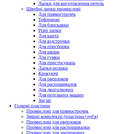
Лапки для виготовлення петель
Швейні лапки промислові
Для прямострочек
Тефлонові
Для блискавки
Різні лапки
Для канта
Для відстрочки
Для присборки
Для шкіри
Для гумки
Для пристосувань
Лапки-ролики
Крокуючі
Для оверлоков
Для распошивалок
Для двоголкових
Для петельних машин
Зигзаг
Голкові пластини
Промислові для прямострочек
Змінні комплекти (пластина+зуб'я)
Промислові для оверлоков
Промислові для распошивалки
Промислові для закріпкових