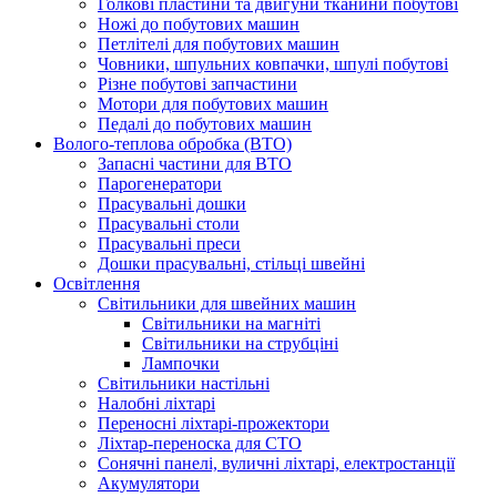
Голкові пластини та двигуни тканини побутові
Ножі до побутових машин
Петлітелі для побутових машин
Човники, шпульних ковпачки, шпулі побутові
Різне побутові запчастини
Мотори для побутових машин
Педалі до побутових машин
Волого-теплова обробка (ВТО)
Запасні частини для ВТО
Парогенератори
Прасувальні дошки
Прасувальні столи
Прасувальні преси
Дошки прасувальні, стільці швейні
Освітлення
Світильники для швейних машин
Світильники на магніті
Світильники на струбціні
Лампочки
Світильники настільні
Налобні ліхтарі
Переносні ліхтарі-прожектори
Ліхтар-переноска для СТО
Сонячні панелі, вуличні ліхтарі, електростанції
Акумулятори