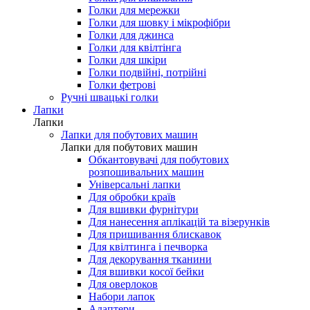
Голки для мережки
Голки для шовку і мікрофібри
Голки для джинса
Голки для квілтінга
Голки для шкіри
Голки подвійні, потрійні
Голки фетрові
Ручні швацькі голки
Лапки
Лапки
Лапки для побутових машин
Лапки для побутових машин
Обкантовувачі для побутових
розпошивальних машин
Універсальні лапки
Для обробки країв
Для вшивки фурнітури
Для нанесення аплікацій та візерунків
Для пришивання блискавок
Для квілтинга і печворка
Для декорування тканини
Для вшивки косої бейки
Для оверлоков
Набори лапок
Адаптери