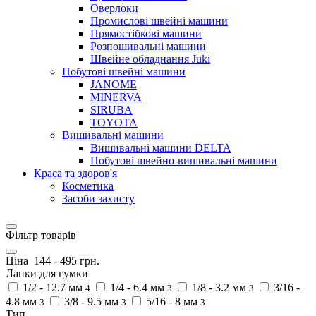
Оверлоки
Промислові швейні машини
Прямостібкові машини
Розпошивальні машини
Швейне обладнання Juki
Побутові швейні машини
JANOME
MINERVA
SIRUBA
TOYOTA
Вишивальні машини
Вишивальні машини DELTA
Побутові швейно-вишивальні машини
Краса та здоров'я
Косметика
Засоби захисту
Фільтр товарів
Ціна
144
-
495
грн.
Лапки для гумки
1/2 - 12.7 мм
1/4 - 6.4 мм
1/8 - 3.2 мм
3/16 -
4
3
3
4.8 мм
3/8 - 9.5 мм
5/16 - 8 мм
3
3
3
Тип