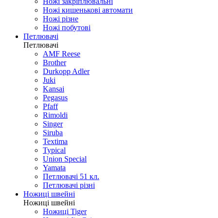
Ножі закріплювальні
Ножі кишенькові автомати
Ножі різне
Ножі побутові
Петлювачі
Петлювачі
AMF Reese
Brother
Durkopp Adler
Juki
Kansai
Pegasus
Pfaff
Rimoldi
Singer
Siruba
Textima
Typical
Union Special
Yamata
Петлювачі 51 кл.
Петлювачі різні
Ножиці швейні
Ножиці швейні
Ножиці Tiger