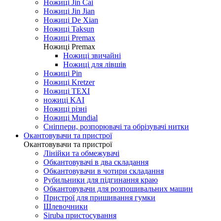
Ножиці Jin Cai
Ножиці Jin Jian
Ножиці De Xian
Ножиці Taksun
Ножиці Premax
Ножиці Premax
Ножиці звичайні
Ножиці для лівшів
Ножиці Pin
Ножиці Kretzer
Ножиці TEXI
ножиці KAI
Ножиці різні
Ножиці Mundial
Сніппери, розпорювачі та обрізувачі нитки
Окантовувачи та пристрої
Окантовувачи та пристрої
Лінійки та обмежувачі
Обкантовувачі в два складання
Обкантовувачи в чотири складання
Рубильники для підгинання краю
Обкантовувачи для розпошивальних машин
Пристрої для пришивання гумки
Шлевочники
Siruba пристосування