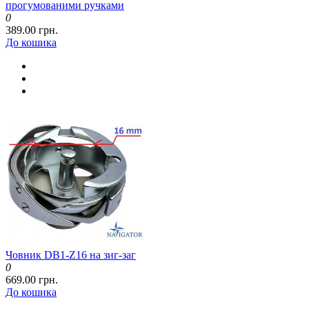
прогумованими ручками
0
389.00 грн.
До кошика
Човник DB1-Z16 на зиг-заг
0
669.00 грн.
До кошика