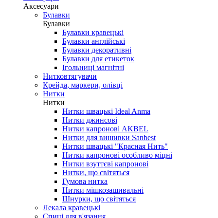
Аксесуари
Булавки
Булавки
Булавки кравецькі
Булавки англійські
Булавки декоративні
Булавки для етикеток
Ігольниці магнітні
Нитковтягувачи
Крейда, маркери, олівці
Нитки
Нитки
Нитки швацькі Ideal Anma
Нитки джинсові
Нитки капронові AKBEL
Нитки для вишивки Sanbest
Нитки швацькі "Красная Нить"
Нитки капронові особливо міцні
Нитки взуттєві капронові
Нитки, що світяться
Гумова нитка
Нитки мішкозашивальні
Шнурки, що світяться
Лекала кравецькі
Cпиці для в'язання