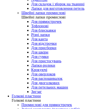
Для складок і зборок на тканині
Лапки для виготовлення петель
Швейні лапки промислові
Швейні лапки промислові
Для прямострочек
Тефлонові
Для блискавки
Різні лапки
Для канта
Для відстрочки
Для присборки
Для шкіри
Для гумки
Для пристосувань
Лапки-ролики
Крокуючі
Для оверлоков
Для распошивалок
Для двоголкових
Для петельних машин
Зигзаг
Голкові пластини
Голкові пластини
Промислові для прямострочек