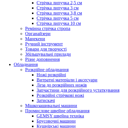
Стрічка липучка 2,5 см
Стрічка липучка 3 см
Стрічка липучка 3,8 см
Стрічка липучка 5 см
Стрічка липучка 10 см
Ремінна стрічка стропа
Органайзери
Манекени
Ручний інструмент
Товари для творчості
Збільшувальні прилади
Різне доповнення
Обладнання
Розкрійне обладнання
Ножі розкрійні
Витратні матеріали і аксесуари
Леза до розкрійних ножів
Запчастини для розкрійного устаткування
Розкрійні стрічкові ножі
Затискачі
Мішкозашивальні машини
Промислове швейне обладнання
GEMSY швейна техніка
Брусовочні машини
Кушнірські машини