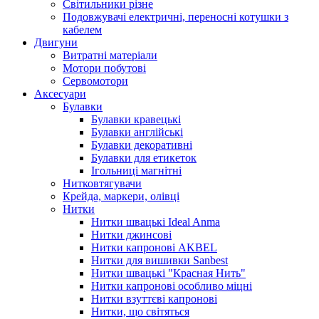
Світильники різне
Подовжувачі електричні, переносні котушки з
кабелем
Двигуни
Витратні матеріали
Мотори побутові
Сервомотори
Аксесуари
Булавки
Булавки кравецькі
Булавки англійські
Булавки декоративні
Булавки для етикеток
Ігольниці магнітні
Нитковтягувачи
Крейда, маркери, олівці
Нитки
Нитки швацькі Ideal Anma
Нитки джинсові
Нитки капронові AKBEL
Нитки для вишивки Sanbest
Нитки швацькі "Красная Нить"
Нитки капронові особливо міцні
Нитки взуттєві капронові
Нитки, що світяться