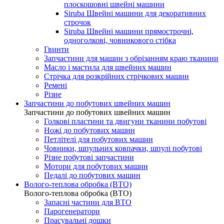
плоскошовні швейні машини
Siruba Швейні машини для декоративних
строчок
Siruba Швейні машини прямострочні,
одноголкові, човникового стібка
Гвинти
Запчастини для машин з обрізанням краю тканини
Масло і мастила для швейних машин
Стрічка для розкрійних стрічкових машин
Ремені
Різне
Запчастини до побутових швейних машин
Запчастини до побутових швейних машин
Голкові пластини та двигуни тканини побутові
Ножі до побутових машин
Петлітелі для побутових машин
Човники, шпульних ковпачки, шпулі побутові
Різне побутові запчастини
Мотори для побутових машин
Педалі до побутових машин
Волого-теплова обробка (ВТО)
Волого-теплова обробка (ВТО)
Запасні частини для ВТО
Парогенератори
Прасувальні дошки