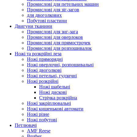
Промислові для петельних машин
Промислові для зіг-загов
для двоголкових
Побутові пластини
Двигуни тканини
Промислові для зиг-зага
Промислові для оверлоков
Промислові для прямострочек
Промислові для розпошивалок
Ножі та розкрійні леза
Ножі пряморядні
Ножі оверлочні, розпошивальні
Ножі двоголкові
Ножі петельні, гудзичні
Ножі розкрійні
Ножі шабельні
Ножі дискові
Стрічка розкрійна
Ножі закріплювальні
Ножі кишенькові автомати
Ножі різне
Ножі побутові
Петлювачі
AMF Reese
Brother