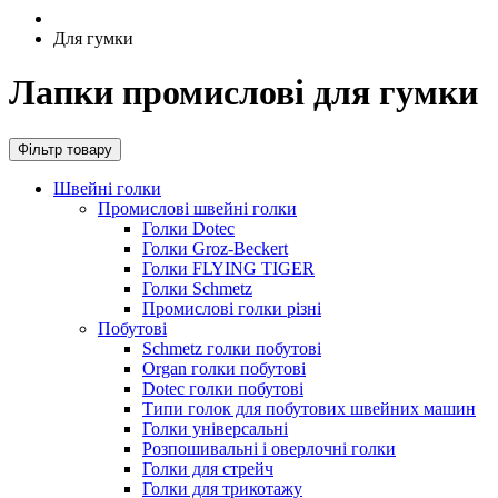
Для гумки
Лапки промислові для гумки
Фільтр товару
Швейні голки
Промислові швейні голки
Голки Dotec
Голки Groz-Beckert
Голки FLYING TIGER
Голки Schmetz
Промислові голки різні
Побутові
Schmetz голки побутові
Organ голки побутові
Dotec голки побутові
Типи голок для побутових швейних машин
Голки універсальні
Розпошивальні і оверлочні голки
Голки для стрейч
Голки для трикотажу