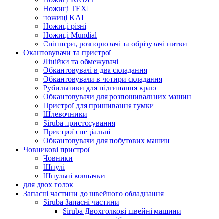
Ножиці TEXI
ножиці KAI
Ножиці різні
Ножиці Mundial
Сніппери, розпорювачі та обрізувачі нитки
Окантовувачи та пристрої
Лінійки та обмежувачі
Обкантовувачі в два складання
Обкантовувачи в чотири складання
Рубильники для підгинання краю
Обкантовувачи для розпошивальних машин
Пристрої для пришивання гумки
Шлевочники
Siruba пристосування
Пристрої спеціальні
Обкантовувачи для побутових машин
Човникові пристрої
Човники
Шпулі
Шпульні ковпачки
для двох голок
Запасні частини до швейного обладнання
Siruba Запасні частини
Siruba Двохголкові швейні машини