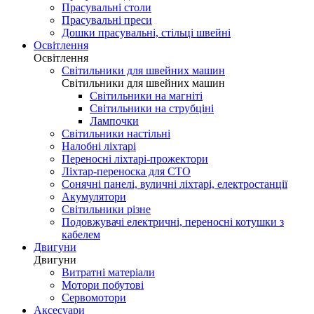
Прасувальні столи
Прасувальні преси
Дошки прасувальні, стільці швейні
Освітлення
Освітлення
Світильники для швейних машин
Світильники для швейних машин
Світильники на магніті
Світильники на струбціні
Лампочки
Світильники настільні
Налобні ліхтарі
Переносні ліхтарі-прожектори
Ліхтар-переноска для СТО
Сонячні панелі, вуличні ліхтарі, електростанції
Акумулятори
Світильники різне
Подовжувачі електричні, переносні котушки з
кабелем
Двигуни
Двигуни
Витратні матеріали
Мотори побутові
Сервомотори
Аксесуари