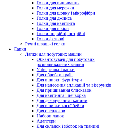
Голки для вишивання
Голки для мережки
Голки для шовку і мікрофібри
Голки для джинса
Голки для квілтінга
Голки для шкіри
Голки подвійні, потрійні
Голки фетрові
Ручні швацькі голки
Лапки
Лапки для побутових машин
Обкантовувачі для побутових
розпошивальних машин
Універсальні лапки
Для обробки країв
Для вшивки фурнітури
Для нанесення аплікацій та візерунків
Для пришивання блискавок
Для квілтинга і печворка
Для декорування тканини
Для вшивки косої бейки
Для оверлоков
Набори лапок
Адаптери
Для складок і зборок на тканині