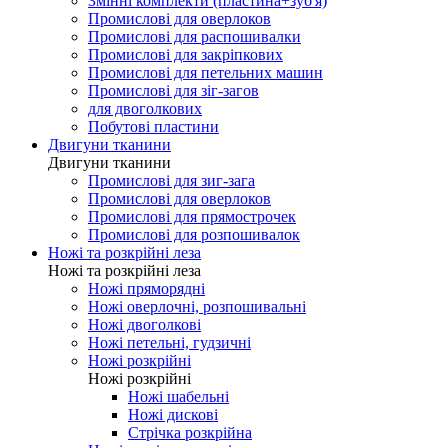
Змінні комплекти (пластина+зуб'я)
Промислові для оверлоков
Промислові для распошивалки
Промислові для закріпкових
Промислові для петельних машин
Промислові для зіг-загов
для двоголкових
Побутові пластини
Двигуни тканини
Двигуни тканини
Промислові для зиг-зага
Промислові для оверлоков
Промислові для прямострочек
Промислові для розпошивалок
Ножі та розкрійні леза
Ножі та розкрійні леза
Ножі пряморядні
Ножі оверлочні, розпошивальні
Ножі двоголкові
Ножі петельні, гудзичні
Ножі розкрійні
Ножі розкрійні
Ножі шабельні
Ножі дискові
Стрічка розкрійна