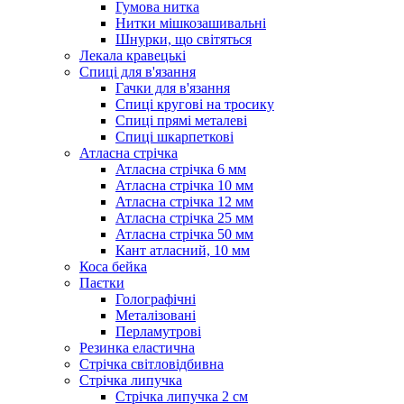
Гумова нитка
Нитки мішкозашивальні
Шнурки, що світяться
Лекала кравецькі
Cпиці для в'язання
Гачки для в'язання
Спиці кругові на тросику
Спиці прямі металеві
Спиці шкарпеткові
Атласна стрічка
Атласна стрічка 6 мм
Атласна стрічка 10 мм
Атласна стрічка 12 мм
Атласна стрічка 25 мм
Атласна стрічка 50 мм
Кант атласний, 10 мм
Коса бейка
Паєтки
Голографічні
Металізовані
Перламутрові
Резинка еластична
Стрічка світловідбивна
Стрічка липучка
Стрічка липучка 2 см