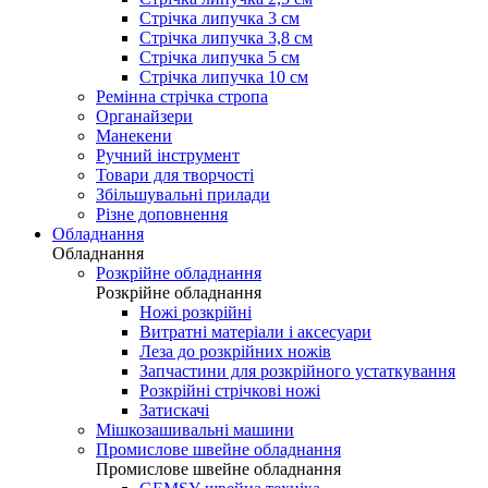
Стрічка липучка 3 см
Стрічка липучка 3,8 см
Стрічка липучка 5 см
Стрічка липучка 10 см
Ремінна стрічка стропа
Органайзери
Манекени
Ручний інструмент
Товари для творчості
Збільшувальні прилади
Різне доповнення
Обладнання
Обладнання
Розкрійне обладнання
Розкрійне обладнання
Ножі розкрійні
Витратні матеріали і аксесуари
Леза до розкрійних ножів
Запчастини для розкрійного устаткування
Розкрійні стрічкові ножі
Затискачі
Мішкозашивальні машини
Промислове швейне обладнання
Промислове швейне обладнання