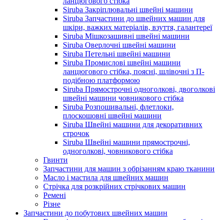
ланцюгового стібка
Siruba Закріплювальні швейні машини
Siruba Запчастини до швейних машин для
шкіри, важких матеріалів, взуття, галантереї
Siruba Мішкозашивні швейні машини
Siruba Оверлочні швейні машини
Siruba Петельні швейні машини
Siruba Промислові швейні машини
ланцюгового стібка, поясні, шлівочні з П-
подібною платформою
Siruba Прямострочні одноголкові, двоголкові
швейні машини човникового стібка
Siruba Розпошивальні, флетлоки,
плоскошовні швейні машини
Siruba Швейні машини для декоративних
строчок
Siruba Швейні машини прямострочні,
одноголкові, човникового стібка
Гвинти
Запчастини для машин з обрізанням краю тканини
Масло і мастила для швейних машин
Стрічка для розкрійних стрічкових машин
Ремені
Різне
Запчастини до побутових швейних машин