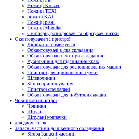
Ножиці Kretzer
Ножиці TEXI
ножиці KAI
Ножиці різні
Ножиці Mundial
Сніппери, розпорювачі та обрізувачі нитки
Окантовувачи та пристрої
Лінійки та обмежувачі
Обкантовувачі в два складання
Обкантовувачи в чотири складання
Рубильники для підгинання краю
Обкантовувачи для розпошивальних машин
Пристрої для пришивання гумки
Шлевочники
Siruba пристосування
Пристрої спеціальні
Обкантовувачи для побутових машин
Човникові пристрої
Човники
Шпулі
Шпульні ковпачки
для двох голок
Запасні частини до швейного обладнання
Siruba Запасні частини