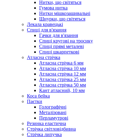
Нитки, що світяться
Гумова нитка
Нитки мішкозашивальні
Шнурки, що світяться
Лекала кравецькі
Cпиці для в'язання
Гачки для в'язання
Спиці кругові на тросику
Спиці прямі металеві
Спиці шкарпеткові
Атласна стрічка
Атласна стрічка 6 мм
Атласна стрічка 10 мм
Атласна стрічка 12 мм
Атласна стрічка 25 мм
Атласна стрічка 50 мм
Кант атласний, 10 мм
Коса бейка
Паєтки
Голографічні
Металізовані
Перламутрові
Резинка еластична
Стрічка світловідбивна
Стрічка липучка