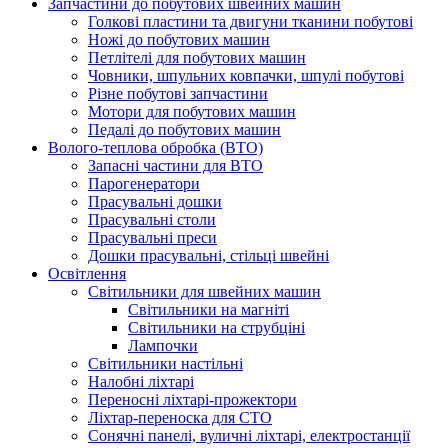
Запчастини до побутових швейних машин
Голкові пластини та двигуни тканини побутові
Ножі до побутових машин
Петлітелі для побутових машин
Човники, шпульних ковпачки, шпулі побутові
Різне побутові запчастини
Мотори для побутових машин
Педалі до побутових машин
Волого-теплова обробка (ВТО)
Запасні частини для ВТО
Парогенератори
Прасувальні дошки
Прасувальні столи
Прасувальні преси
Дошки прасувальні, стільці швейні
Освітлення
Світильники для швейних машин
Світильники на магніті
Світильники на струбціні
Лампочки
Світильники настільні
Налобні ліхтарі
Переносні ліхтарі-прожектори
Ліхтар-переноска для СТО
Сонячні панелі, вуличні ліхтарі, електростанції