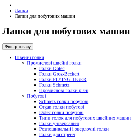
Лапки
Лапки для побутових машин
Лапки для побутових машин
Фільтр товару
Швейні голки
Промислові швейні голки
Голки Dotec
Голки Groz-Beckert
Голки FLYING TIGER
Голки Schmetz
Промислові голки різні
Побутові
Schmetz голки побутові
Organ голки побутові
Dotec голки побутові
Типи голок для побутових швейних машин
Голки універсальні
Розпошивальні і оверлочні голки
Голки для стрейч