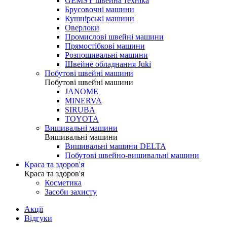
GEMSY швейна техніка
Брусовочні машини
Кушнірські машини
Оверлоки
Промислові швейні машини
Прямостібкові машини
Розпошивальні машини
Швейне обладнання Juki
Побутові швейні машини
Побутові швейні машини
JANOME
MINERVA
SIRUBA
TOYOTA
Вишивальні машини
Вишивальні машини
Вишивальні машини DELTA
Побутові швейно-вишивальні машини
Краса та здоров'я
Краса та здоров'я
Косметика
Засоби захисту
Акції
Відгуки