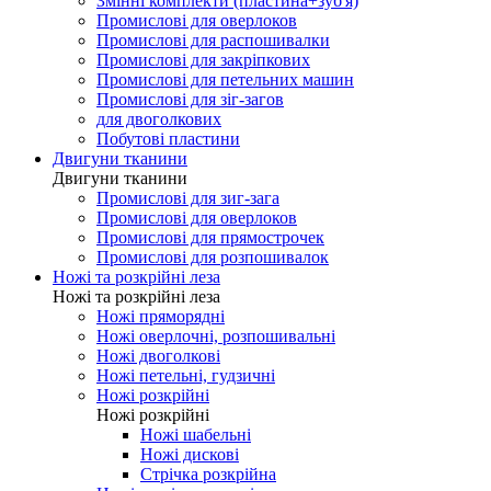
Змінні комплекти (пластина+зуб'я)
Промислові для оверлоков
Промислові для распошивалки
Промислові для закріпкових
Промислові для петельних машин
Промислові для зіг-загов
для двоголкових
Побутові пластини
Двигуни тканини
Двигуни тканини
Промислові для зиг-зага
Промислові для оверлоков
Промислові для прямострочек
Промислові для розпошивалок
Ножі та розкрійні леза
Ножі та розкрійні леза
Ножі пряморядні
Ножі оверлочні, розпошивальні
Ножі двоголкові
Ножі петельні, гудзичні
Ножі розкрійні
Ножі розкрійні
Ножі шабельні
Ножі дискові
Стрічка розкрійна