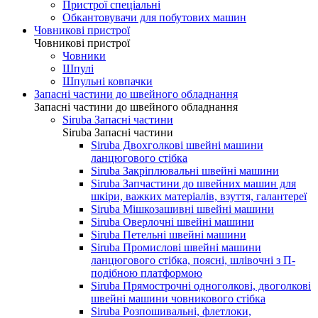
Пристрої спеціальні
Обкантовувачи для побутових машин
Човникові пристрої
Човникові пристрої
Човники
Шпулі
Шпульні ковпачки
Запасні частини до швейного обладнання
Запасні частини до швейного обладнання
Siruba Запасні частини
Siruba Запасні частини
Siruba Двохголкові швейні машини
ланцюгового стібка
Siruba Закріплювальні швейні машини
Siruba Запчастини до швейних машин для
шкіри, важких матеріалів, взуття, галантереї
Siruba Мішкозашивні швейні машини
Siruba Оверлочні швейні машини
Siruba Петельні швейні машини
Siruba Промислові швейні машини
ланцюгового стібка, поясні, шлівочні з П-
подібною платформою
Siruba Прямострочні одноголкові, двоголкові
швейні машини човникового стібка
Siruba Розпошивальні, флетлоки,