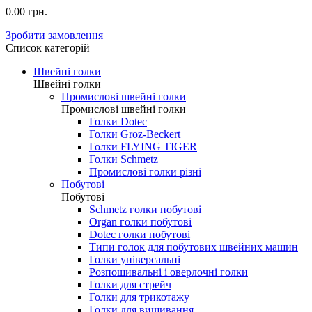
0.00 грн.
Зробити замовлення
Список категорій
Швейні голки
Швейні голки
Промислові швейні голки
Промислові швейні голки
Голки Dotec
Голки Groz-Beckert
Голки FLYING TIGER
Голки Schmetz
Промислові голки різні
Побутові
Побутові
Schmetz голки побутові
Organ голки побутові
Dotec голки побутові
Типи голок для побутових швейних машин
Голки універсальні
Розпошивальні і оверлочні голки
Голки для стрейч
Голки для трикотажу
Голки для вишивання