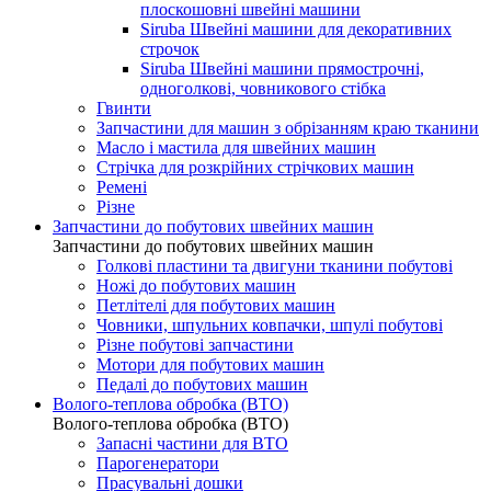
плоскошовні швейні машини
Siruba Швейні машини для декоративних
строчок
Siruba Швейні машини прямострочні,
одноголкові, човникового стібка
Гвинти
Запчастини для машин з обрізанням краю тканини
Масло і мастила для швейних машин
Стрічка для розкрійних стрічкових машин
Ремені
Різне
Запчастини до побутових швейних машин
Запчастини до побутових швейних машин
Голкові пластини та двигуни тканини побутові
Ножі до побутових машин
Петлітелі для побутових машин
Човники, шпульних ковпачки, шпулі побутові
Різне побутові запчастини
Мотори для побутових машин
Педалі до побутових машин
Волого-теплова обробка (ВТО)
Волого-теплова обробка (ВТО)
Запасні частини для ВТО
Парогенератори
Прасувальні дошки