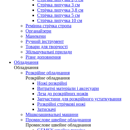
Стрічка липучка 3 см
Стрічка липучка 3,8 см
Стрічка липучка 5 см
Стрічка липучка 10 см
Ремінна стрічка стропа
Органайзери
Манекени
Ручний інструмент
Товари для творчості
Збільшувальні прилади
Різне доповнення
Обладнання
Обладнання
Розкрійне обладнання
Розкрійне обладнання
Ножі розкрійні
Витратні матеріали і аксесуари
Леза до розкрійних ножів
Запчастини для розкрійного устаткування
Розкрійні стрічкові ножі
Затискачі
Мішкозашивальні машини
Промислове швейне обладнання
Промислове швейне обладнання