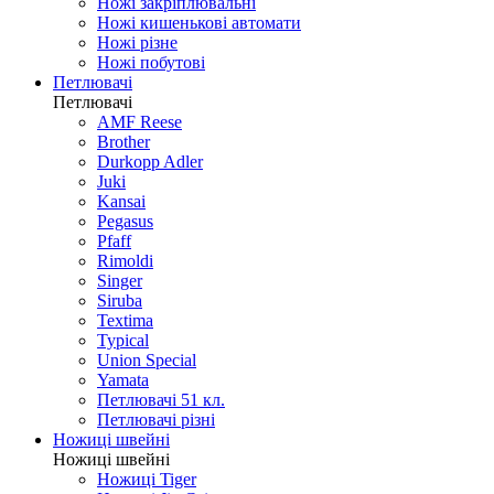
Ножі закріплювальні
Ножі кишенькові автомати
Ножі різне
Ножі побутові
Петлювачі
Петлювачі
AMF Reese
Brother
Durkopp Adler
Juki
Kansai
Pegasus
Pfaff
Rimoldi
Singer
Siruba
Textima
Typical
Union Special
Yamata
Петлювачі 51 кл.
Петлювачі різні
Ножиці швейні
Ножиці швейні
Ножиці Tiger