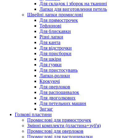
Для складок і зборок на тканині
Лапки для виготовлення петель
Швейні лапки промислові
Для прямострочек
Тефлонові
Для блискавки
Різні лапки
Для канта
Для відстрочки
Для присборки
Для шкіри
Для гумки
Для пристосувань
Лапки-ролики
Крокуючі
Для оверлоков
Для распошивалок
Для двоголкових
Для петельних машин
Зигзаг
Голкові пластини
Промислові для прямострочек
Змінні комплекти (пластина+зуб'я)
Промислові для оверлоков
Промислові для распошивалки