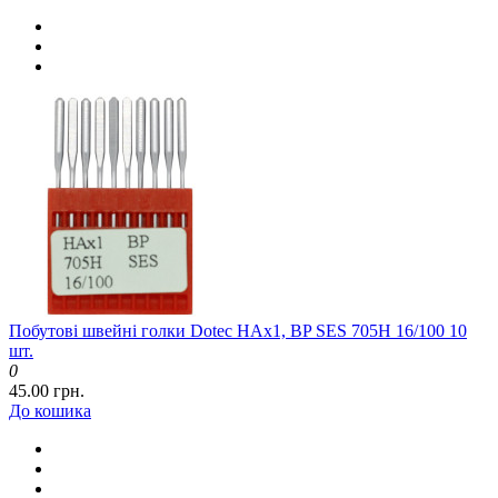
Побутові швейні голки Dotec HAx1, BP SES 705H 16/100 10
шт.
0
45.00 грн.
До кошика