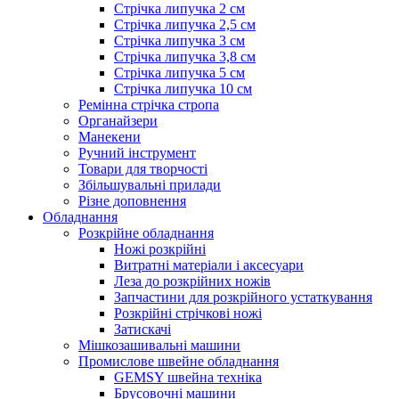
Стрічка липучка 2 см
Стрічка липучка 2,5 см
Стрічка липучка 3 см
Стрічка липучка 3,8 см
Стрічка липучка 5 см
Стрічка липучка 10 см
Ремінна стрічка стропа
Органайзери
Манекени
Ручний інструмент
Товари для творчості
Збільшувальні прилади
Різне доповнення
Обладнання
Розкрійне обладнання
Ножі розкрійні
Витратні матеріали і аксесуари
Леза до розкрійних ножів
Запчастини для розкрійного устаткування
Розкрійні стрічкові ножі
Затискачі
Мішкозашивальні машини
Промислове швейне обладнання
GEMSY швейна техніка
Брусовочні машини