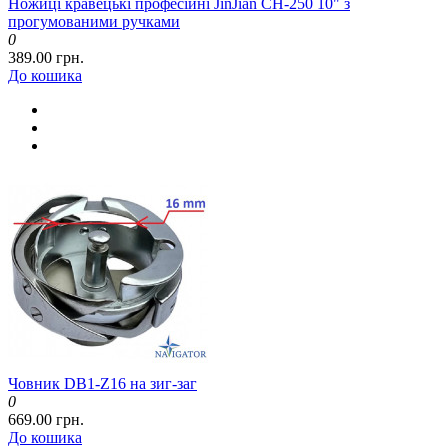
Ножиці кравецькі професійні JinJian CH-250 10" з
прогумованими ручками
0
389.00 грн.
До кошика
Човник DB1-Z16 на зиг-заг
0
669.00 грн.
До кошика