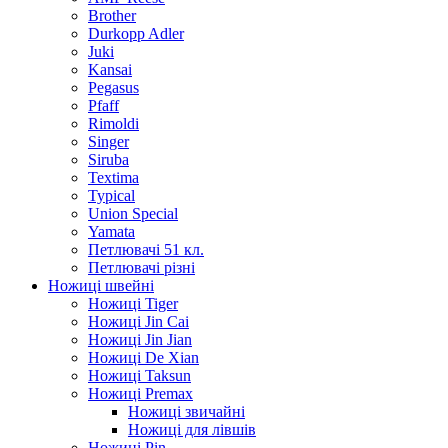
Brother
Durkopp Adler
Juki
Kansai
Pegasus
Pfaff
Rimoldi
Singer
Siruba
Textima
Typical
Union Special
Yamata
Петлювачі 51 кл.
Петлювачі різні
Ножиці швейні
Ножиці Tiger
Ножиці Jin Cai
Ножиці Jin Jian
Ножиці De Xian
Ножиці Taksun
Ножиці Premax
Ножиці звичайні
Ножиці для лівшів
Ножиці Pin