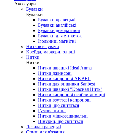
Аксесуари
Булавки
Булавки
Булавки кравецькі
Булавки англійські
Булавки декоративні
Булавки для етикеток
Ігольниці магнітні
Нитковтягувачи
Крейда, маркери, олівці
Нитки
Нитки
Нитки швацькі Ideal Anma
Нитки джинсові
Нитки капронові AKBEL
Нитки для вишивки Sanbest
Нитки швацькі "Красная Нить"
Нитки капронові особливо міцні
Нитки взуттєві капронові
Нитки, що світяться
Гумова нитка
Нитки мішкозашивальні
Шнурки, що світяться
Лекала кравецькі
Cпиці для в'язання