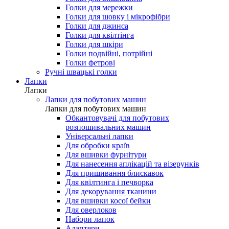
Голки для мережки
Голки для шовку і мікрофібри
Голки для джинса
Голки для квілтінга
Голки для шкіри
Голки подвійні, потрійні
Голки фетрові
Ручні швацькі голки
Лапки
Лапки
Лапки для побутових машин
Лапки для побутових машин
Обкантовувачі для побутових
розпошивальних машин
Універсальні лапки
Для обробки країв
Для вшивки фурнітури
Для нанесення аплікацій та візерунків
Для пришивання блискавок
Для квілтинга і печворка
Для декорування тканини
Для вшивки косої бейки
Для оверлоков
Набори лапок
Адаптери