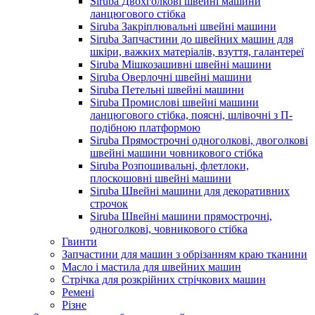
Siruba Двохголкові швейні машини
ланцюгового стібка
Siruba Закріплювальні швейні машини
Siruba Запчастини до швейних машин для
шкіри, важких матеріалів, взуття, галантереї
Siruba Мішкозашивні швейні машини
Siruba Оверлочні швейні машини
Siruba Петельні швейні машини
Siruba Промислові швейні машини
ланцюгового стібка, поясні, шлівочні з П-
подібною платформою
Siruba Прямострочні одноголкові, двоголкові
швейні машини човникового стібка
Siruba Розпошивальні, флетлоки,
плоскошовні швейні машини
Siruba Швейні машини для декоративних
строчок
Siruba Швейні машини прямострочні,
одноголкові, човникового стібка
Гвинти
Запчастини для машин з обрізанням краю тканини
Масло і мастила для швейних машин
Стрічка для розкрійних стрічкових машин
Ремені
Різне