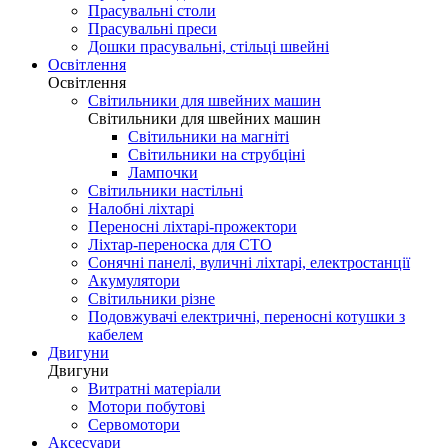
Прасувальні столи
Прасувальні преси
Дошки прасувальні, стільці швейні
Освітлення
Освітлення
Світильники для швейних машин
Світильники для швейних машин
Світильники на магніті
Світильники на струбціні
Лампочки
Світильники настільні
Налобні ліхтарі
Переносні ліхтарі-прожектори
Ліхтар-переноска для СТО
Сонячні панелі, вуличні ліхтарі, електростанції
Акумулятори
Світильники різне
Подовжувачі електричні, переносні котушки з
кабелем
Двигуни
Двигуни
Витратні матеріали
Мотори побутові
Сервомотори
Аксесуари