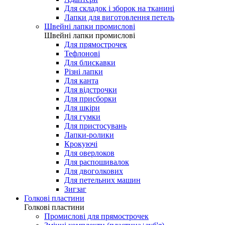
Для складок і зборок на тканині
Лапки для виготовлення петель
Швейні лапки промислові
Швейні лапки промислові
Для прямострочек
Тефлонові
Для блискавки
Різні лапки
Для канта
Для відстрочки
Для присборки
Для шкіри
Для гумки
Для пристосувань
Лапки-ролики
Крокуючі
Для оверлоков
Для распошивалок
Для двоголкових
Для петельних машин
Зигзаг
Голкові пластини
Голкові пластини
Промислові для прямострочек