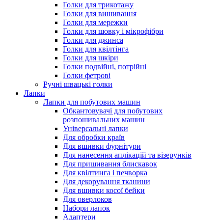
Голки для трикотажу
Голки для вишивання
Голки для мережки
Голки для шовку і мікрофібри
Голки для джинса
Голки для квілтінга
Голки для шкіри
Голки подвійні, потрійні
Голки фетрові
Ручні швацькі голки
Лапки
Лапки для побутових машин
Обкантовувачі для побутових
розпошивальних машин
Універсальні лапки
Для обробки країв
Для вшивки фурнітури
Для нанесення аплікацій та візерунків
Для пришивання блискавок
Для квілтинга і печворка
Для декорування тканини
Для вшивки косої бейки
Для оверлоков
Набори лапок
Адаптери