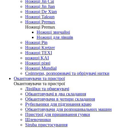
Ножиці Jin Cai
Ножиці Jin Jian
Ножиці De Xian
Ножиці Taksun
Ножиці Premax
Ножиці Premax
Ножиці звичайні
Ножиці для лівшів
Ножиці Pin
Ножиці Kretzer
Ножиці TEXI
ножиці KAI
Ножиці різні
Ножиці Mundial
Сніппери, розпорювачі та обрізувачі нитки
Окантовувачи та пристрої
Окантовувачи та пристрої
Лінійки та обмежувачі
Обкантовувачі в два складання
Обкантовувачи в чотири складання
Рубильники для підгинання краю
Обкантовувачи для розпошивальних машин
Пристрої для пришивання гумки
Шлевочники
Siruba пристосування