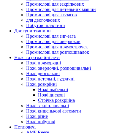
Промислові для закріпкових
Промислові для петельних машин
Промислові для зіг-загов
для двоголкових
Побутові пластини
Двигуни тканини
Промислові для зиг-зага
Промислові для оверлоков
Промислові для прямострочек
Промислові для розпошивалок
Ножі та розкрійні леза
Ножі пряморядні
Ножі оверлочні, розпошивальні
Ножі двоголкові
Ножі петельні, гудзичні
Ножі розкрійні
Ножі шабельні
Ножі дискові
Стрічка розкрійна
Ножі закріплювальні
Ножі кишенькові автомати
Ножі різне
Ножі побутові
Петлювачі
AMF Reese