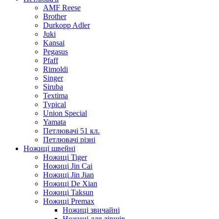
AMF Reese
Brother
Durkopp Adler
Juki
Kansai
Pegasus
Pfaff
Rimoldi
Singer
Siruba
Textima
Typical
Union Special
Yamata
Петлювачі 51 кл.
Петлювачі різні
Ножиці швейні
Ножиці Tiger
Ножиці Jin Cai
Ножиці Jin Jian
Ножиці De Xian
Ножиці Taksun
Ножиці Premax
Ножиці звичайні
Ножиці для лівшів