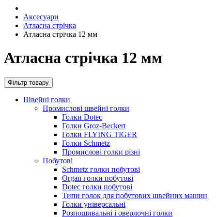
Аксесуари
Атласна стрічка
Атласна стрічка 12 мм
Атласна стрічка 12 мм
Фільтр товару
Швейні голки
Промислові швейні голки
Голки Dotec
Голки Groz-Beckert
Голки FLYING TIGER
Голки Schmetz
Промислові голки різні
Побутові
Schmetz голки побутові
Organ голки побутові
Dotec голки побутові
Типи голок для побутових швейних машин
Голки універсальні
Розпошивальні і оверлочні голки