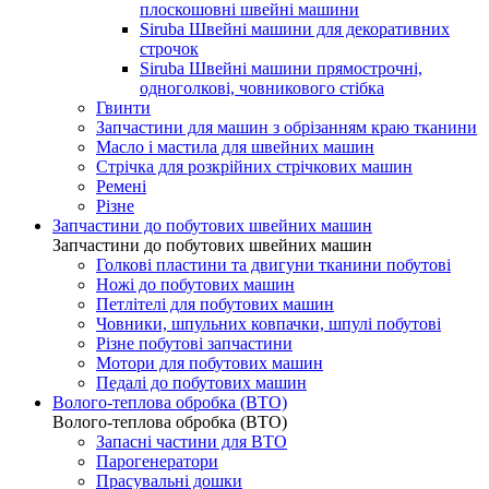
плоскошовні швейні машини
Siruba Швейні машини для декоративних
строчок
Siruba Швейні машини прямострочні,
одноголкові, човникового стібка
Гвинти
Запчастини для машин з обрізанням краю тканини
Масло і мастила для швейних машин
Стрічка для розкрійних стрічкових машин
Ремені
Різне
Запчастини до побутових швейних машин
Запчастини до побутових швейних машин
Голкові пластини та двигуни тканини побутові
Ножі до побутових машин
Петлітелі для побутових машин
Човники, шпульних ковпачки, шпулі побутові
Різне побутові запчастини
Мотори для побутових машин
Педалі до побутових машин
Волого-теплова обробка (ВТО)
Волого-теплова обробка (ВТО)
Запасні частини для ВТО
Парогенератори
Прасувальні дошки