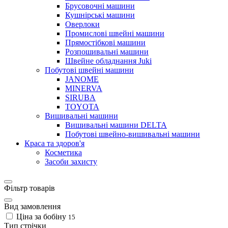
Брусовочні машини
Кушнірські машини
Оверлоки
Промислові швейні машини
Прямостібкові машини
Розпошивальні машини
Швейне обладнання Juki
Побутові швейні машини
JANOME
MINERVA
SIRUBA
TOYOTA
Вишивальні машини
Вишивальні машини DELTA
Побутові швейно-вишивальні машини
Краса та здоров'я
Косметика
Засоби захисту
Фільтр товарів
Вид замовлення
Ціна за бобіну
15
Тип стрічки