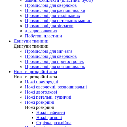
Змінні комплекти (пластина+зуб'я)
Промислові для оверлоков
Промислові для распошивалки
Промислові для закріпкових
Промислові для петельних машин
Промислові для зіг-загов
для двоголкових
Побутові пластини
Двигуни тканини
Двигуни тканини
Промислові для зиг-зага
Промислові для оверлоков
Промислові для прямострочек
Промислові для розпошивалок
Ножі та розкрійні леза
Ножі та розкрійні леза
Ножі пряморядні
Ножі оверлочні, розпошивальні
Ножі двоголкові
Ножі петельні, гудзичні
Ножі розкрійні
Ножі розкрійні
Ножі шабельні
Ножі дискові
Стрічка розкрійна