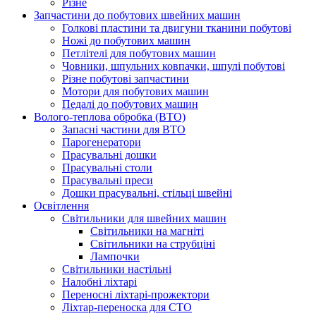
Різне
Запчастини до побутових швейних машин
Голкові пластини та двигуни тканини побутові
Ножі до побутових машин
Петлітелі для побутових машин
Човники, шпульних ковпачки, шпулі побутові
Різне побутові запчастини
Мотори для побутових машин
Педалі до побутових машин
Волого-теплова обробка (ВТО)
Запасні частини для ВТО
Парогенератори
Прасувальні дошки
Прасувальні столи
Прасувальні преси
Дошки прасувальні, стільці швейні
Освітлення
Світильники для швейних машин
Світильники на магніті
Світильники на струбціні
Лампочки
Світильники настільні
Налобні ліхтарі
Переносні ліхтарі-прожектори
Ліхтар-переноска для СТО