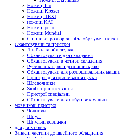
Ножиці Pin
Ножиці Kretzer
Ножиці TEXI
ножиці KAI
Ножиці різні
Ножиці Mundial
Сніппери, розпорювачі та обрізувачі нитки
Окантовувачи та пристрої
Лінійки та обмежувачі
Обкантовувачі в два складання
Обкантовувачи в чотири складання
Рубильники для підгинання краю
Обкантовувачи для розпошивальних машин
Пристрої для пришивання гумки
Шлевочники
Siruba пристосування
Пристрої спеціальні
Обкантовувачи для побутових машин
Човникові пристрої
Човники
Шпулі
Шпульні ковпачки
для двох голок
Запасні частини до швейного обладнання