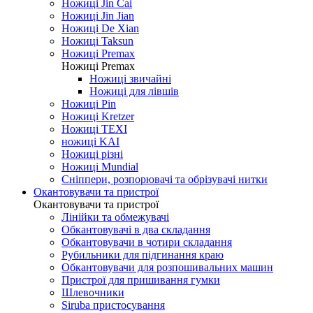
Ножиці Jin Cai
Ножиці Jin Jian
Ножиці De Xian
Ножиці Taksun
Ножиці Premax
Ножиці Premax
Ножиці звичайні
Ножиці для лівшів
Ножиці Pin
Ножиці Kretzer
Ножиці TEXI
ножиці KAI
Ножиці різні
Ножиці Mundial
Сніппери, розпорювачі та обрізувачі нитки
Окантовувачи та пристрої
Окантовувачи та пристрої
Лінійки та обмежувачі
Обкантовувачі в два складання
Обкантовувачи в чотири складання
Рубильники для підгинання краю
Обкантовувачи для розпошивальних машин
Пристрої для пришивання гумки
Шлевочники
Siruba пристосування