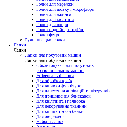
Голки для мережки
Голки для шовку і мікрофібри
Голки для джинса
Голки для квілтінга
Голки для шкіри
Голки подвійні, потрійні
Голки фетрові
Ручні швацькі голки
Лапки
Лапки
Лапки для побутових машин
Лапки для побутових машин
Обкантовувачі для побутових
розпошивальних машин
Універсальні лапки
Для обробки країв
Для вшивки фурнітури
Для нанесення аплікацій та візерунків
Для пришивання блискавок
Для квілтинга і печворка
Для декорування тканини
Для вшивки косої бейки
Для оверлоков
Набори лапок
Адаптери