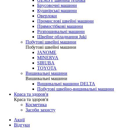
GEMSY швейна техніка
Брусовочні машини
Кушнірські машини
Оверлоки
Промислові швейні машини
Прямостібкові машини
Розпошивальні машини
Швейне обладнання Juki
Побутові швейні машини
Побутові швейні машини
JANOME
MINERVA
SIRUBA
TOYOTA
Вишивальні машини
Вишивальні машини
Вишивальні машини DELTA
Побутові швейно-вишивальні машини
Краса та здоров'я
Краса та здоров'я
Косметика
Засоби захисту
Акції
Відгуки