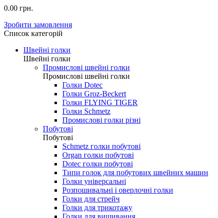
0.00 грн.
Зробити замовлення
Список категорій
Швейні голки
Швейні голки
Промислові швейні голки
Промислові швейні голки
Голки Dotec
Голки Groz-Beckert
Голки FLYING TIGER
Голки Schmetz
Промислові голки різні
Побутові
Побутові
Schmetz голки побутові
Organ голки побутові
Dotec голки побутові
Типи голок для побутових швейних машин
Голки універсальні
Розпошивальні і оверлочні голки
Голки для стрейч
Голки для трикотажу
Голки для вишивання