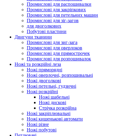
Промислові для распошивалки
Промислові для закріпкових
Промислові для петельних машин
Промислові для зіг-загов
для двоголкових
Побутові пластини
Двигуни тканини
Промислові для зиг-зага
Промислові для оверлоков
Промислові для прямострочек
Промислові для розпошивалок
Ножі та розкрійні леза
Ножі пряморядні
Ножі оверлочні, розпошивальні
Ножі двоголкові
Ножі петельні, гудзичні
Ножі розкрійні
Ножі шабельні
Ножі дискові
Стрічка розкрійна
Ножі закріплювальні
Ножі кишенькові автомати
Ножі різне
Ножі побутові
Петлювачі