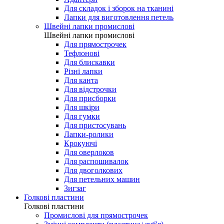
Для складок і зборок на тканині
Лапки для виготовлення петель
Швейні лапки промислові
Швейні лапки промислові
Для прямострочек
Тефлонові
Для блискавки
Різні лапки
Для канта
Для відстрочки
Для присборки
Для шкіри
Для гумки
Для пристосувань
Лапки-ролики
Крокуючі
Для оверлоков
Для распошивалок
Для двоголкових
Для петельних машин
Зигзаг
Голкові пластини
Голкові пластини
Промислові для прямострочек