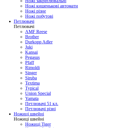
Ножі закріплювальні
Ножі кишенькові автомати
Ножі різне
Ножі побутові
Петлювачі
Петлювачі
AMF Reese
Brother
Durkopp Adler
Juki
Kansai
Pegasus
Pfaff
Rimoldi
Singer
Siruba
Textima
Typical
Union Special
Yamata
Петлювачі 51 кл.
Петлювачі різні
Ножиці швейні
Ножиці швейні
Ножиці Tiger