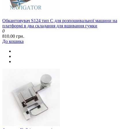
Обкантовувач S124 тип C для розпошивальної машини на
платформі в два складання для вшивання гумки
0
810.00 грн.
До кошика