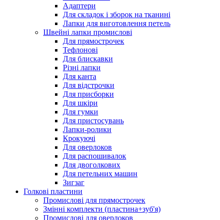
Адаптери
Для складок і зборок на тканині
Лапки для виготовлення петель
Швейні лапки промислові
Для прямострочек
Тефлонові
Для блискавки
Різні лапки
Для канта
Для відстрочки
Для присборки
Для шкіри
Для гумки
Для пристосувань
Лапки-ролики
Крокуючі
Для оверлоков
Для распошивалок
Для двоголкових
Для петельних машин
Зигзаг
Голкові пластини
Промислові для прямострочек
Змінні комплекти (пластина+зуб'я)
Промислові для оверлоков