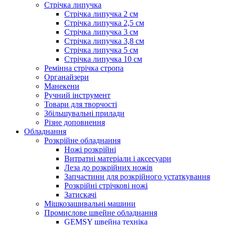
Стрічка липучка
Стрічка липучка 2 см
Стрічка липучка 2,5 см
Стрічка липучка 3 см
Стрічка липучка 3,8 см
Стрічка липучка 5 см
Стрічка липучка 10 см
Ремінна стрічка стропа
Органайзери
Манекени
Ручний інструмент
Товари для творчості
Збільшувальні прилади
Різне доповнення
Обладнання
Розкрійне обладнання
Ножі розкрійні
Витратні матеріали і аксесуари
Леза до розкрійних ножів
Запчастини для розкрійного устаткування
Розкрійні стрічкові ножі
Затискачі
Мішкозашивальні машини
Промислове швейне обладнання
GEMSY швейна техніка