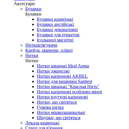
Аксесуари
Булавки
Булавки
Булавки кравецькі
Булавки англійські
Булавки декоративні
Булавки для етикеток
Ігольниці магнітні
Нитковтягувачи
Крейда, маркери, олівці
Нитки
Нитки
Нитки швацькі Ideal Anma
Нитки джинсові
Нитки капронові AKBEL
Нитки для вишивки Sanbest
Нитки швацькі "Красная Нить"
Нитки капронові особливо міцні
Нитки взуттєві капронові
Нитки, що світяться
Гумова нитка
Нитки мішкозашивальні
Шнурки, що світяться
Лекала кравецькі
Cпиці для в'язання