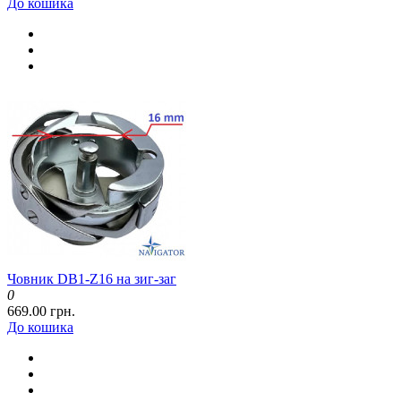
До кошика
Човник DB1-Z16 на зиг-заг
0
669.00 грн.
До кошика