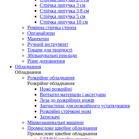
Стрічка липучка 3 см
Стрічка липучка 3,8 см
Стрічка липучка 5 см
Стрічка липучка 10 см
Ремінна стрічка стропа
Органайзери
Манекени
Ручний інструмент
Товари для творчості
Збільшувальні прилади
Різне доповнення
Обладнання
Обладнання
Розкрійне обладнання
Розкрійне обладнання
Ножі розкрійні
Витратні матеріали і аксесуари
Леза до розкрійних ножів
Запчастини для розкрійного устаткування
Розкрійні стрічкові ножі
Затискачі
Мішкозашивальні машини
Промислове швейне обладнання
Промислове швейне обладнання