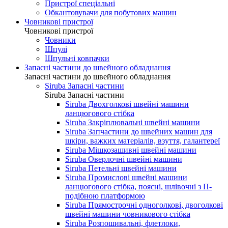
Пристрої спеціальні
Обкантовувачи для побутових машин
Човникові пристрої
Човникові пристрої
Човники
Шпулі
Шпульні ковпачки
Запасні частини до швейного обладнання
Запасні частини до швейного обладнання
Siruba Запасні частини
Siruba Запасні частини
Siruba Двохголкові швейні машини
ланцюгового стібка
Siruba Закріплювальні швейні машини
Siruba Запчастини до швейних машин для
шкіри, важких матеріалів, взуття, галантереї
Siruba Мішкозашивні швейні машини
Siruba Оверлочні швейні машини
Siruba Петельні швейні машини
Siruba Промислові швейні машини
ланцюгового стібка, поясні, шлівочні з П-
подібною платформою
Siruba Прямострочні одноголкові, двоголкові
швейні машини човникового стібка
Siruba Розпошивальні, флетлоки,