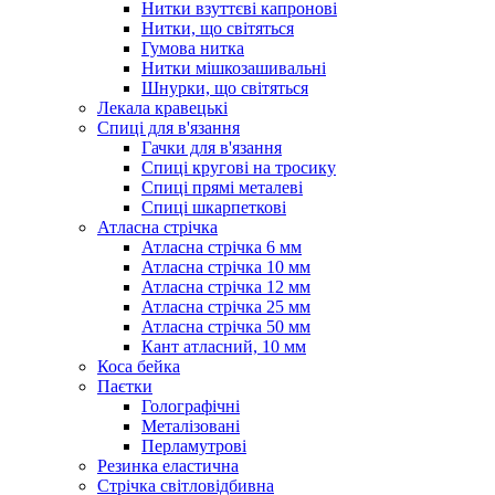
Нитки взуттєві капронові
Нитки, що світяться
Гумова нитка
Нитки мішкозашивальні
Шнурки, що світяться
Лекала кравецькі
Cпиці для в'язання
Гачки для в'язання
Спиці кругові на тросику
Спиці прямі металеві
Спиці шкарпеткові
Атласна стрічка
Атласна стрічка 6 мм
Атласна стрічка 10 мм
Атласна стрічка 12 мм
Атласна стрічка 25 мм
Атласна стрічка 50 мм
Кант атласний, 10 мм
Коса бейка
Паєтки
Голографічні
Металізовані
Перламутрові
Резинка еластична
Стрічка світловідбивна