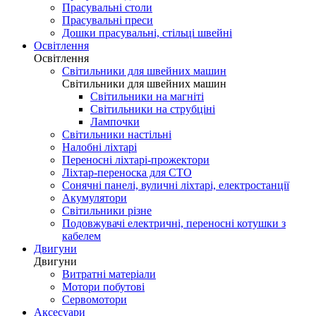
Прасувальні столи
Прасувальні преси
Дошки прасувальні, стільці швейні
Освітлення
Освітлення
Світильники для швейних машин
Світильники для швейних машин
Світильники на магніті
Світильники на струбціні
Лампочки
Світильники настільні
Налобні ліхтарі
Переносні ліхтарі-прожектори
Ліхтар-переноска для СТО
Сонячні панелі, вуличні ліхтарі, електростанції
Акумулятори
Світильники різне
Подовжувачі електричні, переносні котушки з
кабелем
Двигуни
Двигуни
Витратні матеріали
Мотори побутові
Сервомотори
Аксесуари