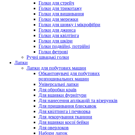
Голки для стрейч
Голки для трикотажу
Голки для вишивання
Голки для мережки
Голки для шовку і мікрофібри
Голки для джинса
Голки для квілтінга
Голки для шкіри
Голки подвійні, потрійні
Голки фетрові
Ручні швацькі голки
Лапки
Лапки для побутових машин
Обкантовувачі для побутових
розпошивальних машин
Універсальні лапки
Для обробки країв
Для вшивки фурнітури
Для нанесення аплікацій та візерунків
Для пришивання блискавок
Для квілтинга і печворка
Для декорування тканини
Для вшивки косої бейки
Для оверлоков
Набори лапок