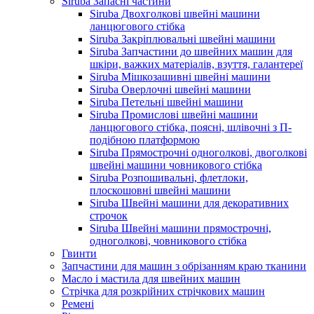
Siruba Запасні частини
Siruba Двохголкові швейні машини
ланцюгового стібка
Siruba Закріплювальні швейні машини
Siruba Запчастини до швейних машин для
шкіри, важких матеріалів, взуття, галантереї
Siruba Мішкозашивні швейні машини
Siruba Оверлочні швейні машини
Siruba Петельні швейні машини
Siruba Промислові швейні машини
ланцюгового стібка, поясні, шлівочні з П-
подібною платформою
Siruba Прямострочні одноголкові, двоголкові
швейні машини човникового стібка
Siruba Розпошивальні, флетлоки,
плоскошовні швейні машини
Siruba Швейні машини для декоративних
строчок
Siruba Швейні машини прямострочні,
одноголкові, човникового стібка
Гвинти
Запчастини для машин з обрізанням краю тканини
Масло і мастила для швейних машин
Стрічка для розкрійних стрічкових машин
Ремені