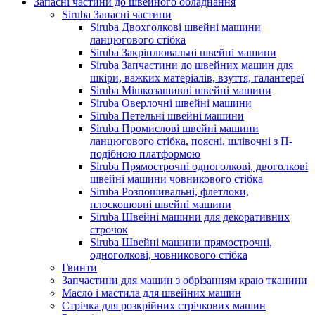
Запасні частини до швейного обладнання
Siruba Запасні частини
Siruba Двохголкові швейні машини
ланцюгового стібка
Siruba Закріплювальні швейні машини
Siruba Запчастини до швейних машин для
шкіри, важких матеріалів, взуття, галантереї
Siruba Мішкозашивні швейні машини
Siruba Оверлочні швейні машини
Siruba Петельні швейні машини
Siruba Промислові швейні машини
ланцюгового стібка, поясні, шлівочні з П-
подібною платформою
Siruba Прямострочні одноголкові, двоголкові
швейні машини човникового стібка
Siruba Розпошивальні, флетлоки,
плоскошовні швейні машини
Siruba Швейні машини для декоративних
строчок
Siruba Швейні машини прямострочні,
одноголкові, човникового стібка
Гвинти
Запчастини для машин з обрізанням краю тканини
Масло і мастила для швейних машин
Стрічка для розкрійних стрічкових машин