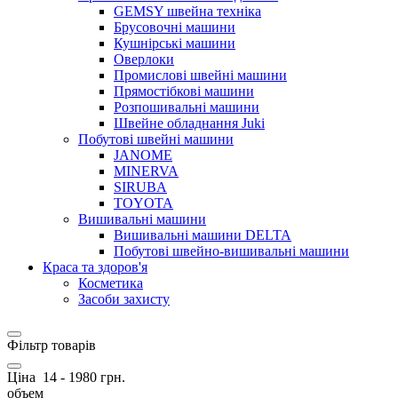
GEMSY швейна техніка
Брусовочні машини
Кушнірські машини
Оверлоки
Промислові швейні машини
Прямостібкові машини
Розпошивальні машини
Швейне обладнання Juki
Побутові швейні машини
JANOME
MINERVA
SIRUBA
TOYOTA
Вишивальні машини
Вишивальні машини DELTA
Побутові швейно-вишивальні машини
Краса та здоров'я
Косметика
Засоби захисту
Фільтр товарів
Ціна
14
-
1980
грн.
объем