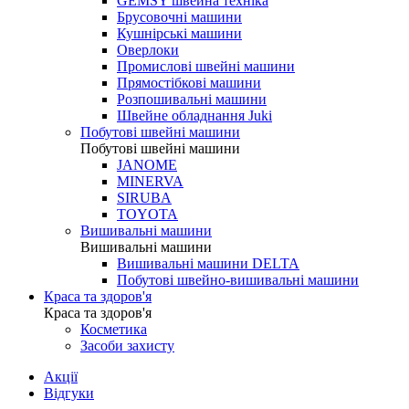
GEMSY швейна техніка
Брусовочні машини
Кушнірські машини
Оверлоки
Промислові швейні машини
Прямостібкові машини
Розпошивальні машини
Швейне обладнання Juki
Побутові швейні машини
Побутові швейні машини
JANOME
MINERVA
SIRUBA
TOYOTA
Вишивальні машини
Вишивальні машини
Вишивальні машини DELTA
Побутові швейно-вишивальні машини
Краса та здоров'я
Краса та здоров'я
Косметика
Засоби захисту
Акції
Відгуки