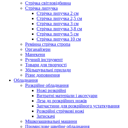
Стрічка світловідбивна
Стрічка липучка
Стрічка липучка 2 см
Стрічка липучка 2,5 см
Стрічка липучка 3 см
Стрічка липучка 3,8 см
Стрічка липучка 5 см
Стрічка липучка 10 см
Ремінна стрічка стропа
Органайзери
Манекени
Ручний інструмент
Товари для творчості
Збільшувальні прилади
Різне доповнення
Обладнання
Розкрійне обладнання
Ножі розкрійні
Витратні матеріали і аксесуари
Леза до розкрійних ножів
Запчастини для розкрійного устаткування
Розкрійні стрічкові ножі
Затискачі
Мішкозашивальні машини
Промислове швейне обладнання