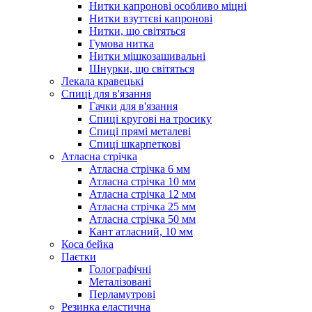
Нитки капронові особливо міцні
Нитки взуттєві капронові
Нитки, що світяться
Гумова нитка
Нитки мішкозашивальні
Шнурки, що світяться
Лекала кравецькі
Cпиці для в'язання
Гачки для в'язання
Спиці кругові на тросику
Спиці прямі металеві
Спиці шкарпеткові
Атласна стрічка
Атласна стрічка 6 мм
Атласна стрічка 10 мм
Атласна стрічка 12 мм
Атласна стрічка 25 мм
Атласна стрічка 50 мм
Кант атласний, 10 мм
Коса бейка
Паєтки
Голографічні
Металізовані
Перламутрові
Резинка еластична