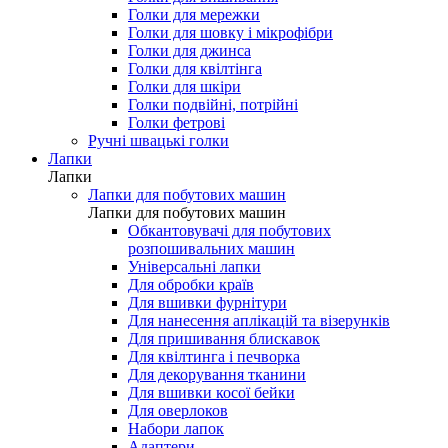
Голки для мережки
Голки для шовку і мікрофібри
Голки для джинса
Голки для квілтінга
Голки для шкіри
Голки подвійні, потрійні
Голки фетрові
Ручні швацькі голки
Лапки
Лапки
Лапки для побутових машин
Лапки для побутових машин
Обкантовувачі для побутових
розпошивальних машин
Універсальні лапки
Для обробки країв
Для вшивки фурнітури
Для нанесення аплікацій та візерунків
Для пришивання блискавок
Для квілтинга і печворка
Для декорування тканини
Для вшивки косої бейки
Для оверлоков
Набори лапок
Адаптери