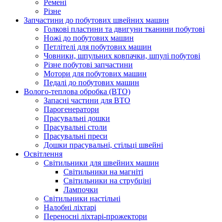
Ремені
Різне
Запчастини до побутових швейних машин
Голкові пластини та двигуни тканини побутові
Ножі до побутових машин
Петлітелі для побутових машин
Човники, шпульних ковпачки, шпулі побутові
Різне побутові запчастини
Мотори для побутових машин
Педалі до побутових машин
Волого-теплова обробка (ВТО)
Запасні частини для ВТО
Парогенератори
Прасувальні дошки
Прасувальні столи
Прасувальні преси
Дошки прасувальні, стільці швейні
Освітлення
Світильники для швейних машин
Світильники на магніті
Світильники на струбціні
Лампочки
Світильники настільні
Налобні ліхтарі
Переносні ліхтарі-прожектори