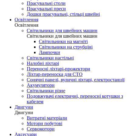
Прасувальні столи
Прасувальні преси
Дошки прасувальні, стільці швейні
Освітлення
Освітлення
Світильники для швейних машин
Світильники для швейних машин
Світильники на магніті
Світильники на струбціні
Лампочки
Світильники настільні
Налобні ліхтарі
Переносні ліхтарі-прожектори
Ліхтар-переноска для СТО
Сонячні панелі, вуличні ліхтарі, електростанції
Акумулятори
Світильники різне
Подовжувачі електричні, переносні котушки з
кабелем
Двигуни
Двигуни
Витратні матеріали
Мотори побутові
Сервомотори
Аксесуари