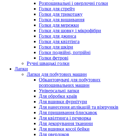
Розпошивальні і оверлочні голки
Голки для стрейч
Голки для трикотажу
Голки для вишивання
Голки для мережки
Голки для шовку і мікрофібри
Голки для джинса
Голки для квілтінга
Голки для шкіри
Голки подвійні, потрійні
Голки фетрові
Ручні швацькі голки
Лапки
Лапки для побутових машин
Обкантовувачі для побутових
розпошивальних машин
Універсальні лапки
Для обробки країв
Для вшивки фурнітури
Для нанесення аплікацій та візерунків
Для пришивання блискавок
Для квілтинга і печворка
Для декорування тканини
Для вшивки косої бейки
Для оверлоков