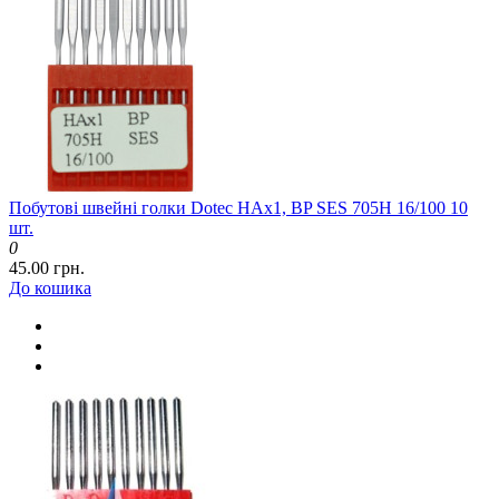
Побутові швейні голки Dotec HAx1, BP SES 705H 16/100 10
шт.
0
45.00 грн.
До кошика