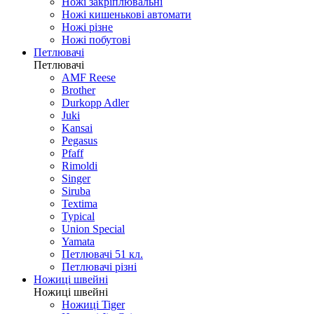
Ножі закріплювальні
Ножі кишенькові автомати
Ножі різне
Ножі побутові
Петлювачі
Петлювачі
AMF Reese
Brother
Durkopp Adler
Juki
Kansai
Pegasus
Pfaff
Rimoldi
Singer
Siruba
Textima
Typical
Union Special
Yamata
Петлювачі 51 кл.
Петлювачі різні
Ножиці швейні
Ножиці швейні
Ножиці Tiger