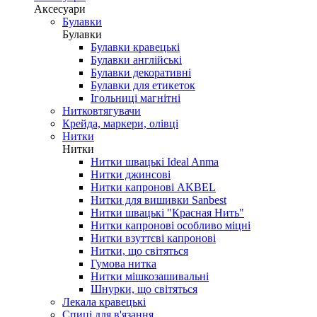
Аксесуари
Булавки
Булавки
Булавки кравецькі
Булавки англійські
Булавки декоративні
Булавки для етикеток
Ігольниці магнітні
Нитковтягувачи
Крейда, маркери, олівці
Нитки
Нитки
Нитки швацькі Ideal Anma
Нитки джинсові
Нитки капронові AKBEL
Нитки для вишивки Sanbest
Нитки швацькі "Красная Нить"
Нитки капронові особливо міцні
Нитки взуттєві капронові
Нитки, що світяться
Гумова нитка
Нитки мішкозашивальні
Шнурки, що світяться
Лекала кравецькі
Cпиці для в'язання