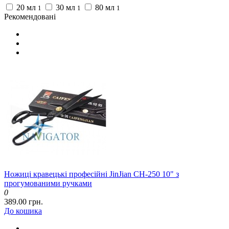
20 мл
30 мл
80 мл
1
1
1
Рекомендовані
Ножиці кравецькі професійні JinJian CH-250 10" з
прогумованими ручками
0
389.00 грн.
До кошика