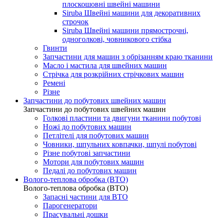
плоскошовні швейні машини
Siruba Швейні машини для декоративних
строчок
Siruba Швейні машини прямострочні,
одноголкові, човникового стібка
Гвинти
Запчастини для машин з обрізанням краю тканини
Масло і мастила для швейних машин
Стрічка для розкрійних стрічкових машин
Ремені
Різне
Запчастини до побутових швейних машин
Запчастини до побутових швейних машин
Голкові пластини та двигуни тканини побутові
Ножі до побутових машин
Петлітелі для побутових машин
Човники, шпульних ковпачки, шпулі побутові
Різне побутові запчастини
Мотори для побутових машин
Педалі до побутових машин
Волого-теплова обробка (ВТО)
Волого-теплова обробка (ВТО)
Запасні частини для ВТО
Парогенератори
Прасувальні дошки