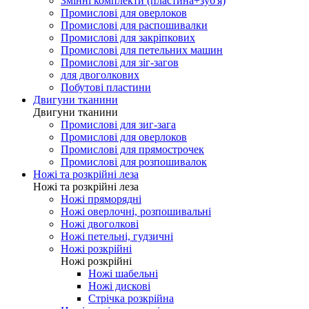
Змінні комплекти (пластина+зуб'я)
Промислові для оверлоков
Промислові для распошивалки
Промислові для закріпкових
Промислові для петельних машин
Промислові для зіг-загов
для двоголкових
Побутові пластини
Двигуни тканини
Двигуни тканини
Промислові для зиг-зага
Промислові для оверлоков
Промислові для прямострочек
Промислові для розпошивалок
Ножі та розкрійні леза
Ножі та розкрійні леза
Ножі пряморядні
Ножі оверлочні, розпошивальні
Ножі двоголкові
Ножі петельні, гудзичні
Ножі розкрійні
Ножі розкрійні
Ножі шабельні
Ножі дискові
Стрічка розкрійна