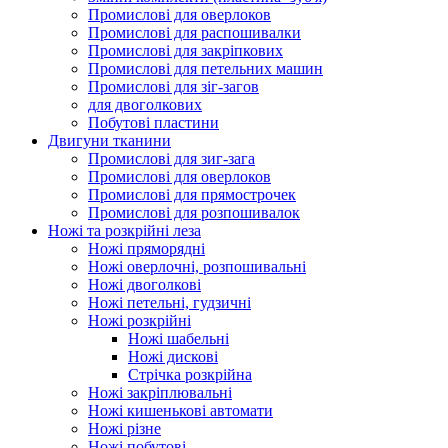
Промислові для оверлоков
Промислові для распошивалки
Промислові для закріпкових
Промислові для петельних машин
Промислові для зіг-загов
для двоголкових
Побутові пластини
Двигуни тканини
Промислові для зиг-зага
Промислові для оверлоков
Промислові для прямострочек
Промислові для розпошивалок
Ножі та розкрійні леза
Ножі пряморядні
Ножі оверлочні, розпошивальні
Ножі двоголкові
Ножі петельні, гудзичні
Ножі розкрійні
Ножі шабельні
Ножі дискові
Стрічка розкрійна
Ножі закріплювальні
Ножі кишенькові автомати
Ножі різне
Ножі побутові