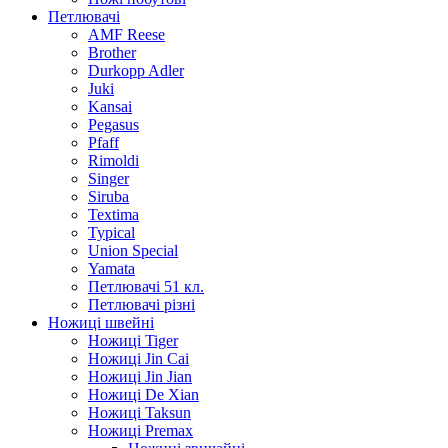
Петлювачі
AMF Reese
Brother
Durkopp Adler
Juki
Kansai
Pegasus
Pfaff
Rimoldi
Singer
Siruba
Textima
Typical
Union Special
Yamata
Петлювачі 51 кл.
Петлювачі різні
Ножиці швейні
Ножиці Tiger
Ножиці Jin Cai
Ножиці Jin Jian
Ножиці De Xian
Ножиці Taksun
Ножиці Premax