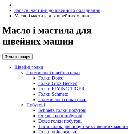
Запасні частини до швейного обладнання
Масло і мастила для швейних машин
Масло і мастила для
швейних машин
Фільтр товару
Швейні голки
Промислові швейні голки
Голки Dotec
Голки Groz-Beckert
Голки FLYING TIGER
Голки Schmetz
Промислові голки різні
Побутові
Schmetz голки побутові
Organ голки побутові
Dotec голки побутові
Типи голок для побутових швейних машин
Голки універсальні