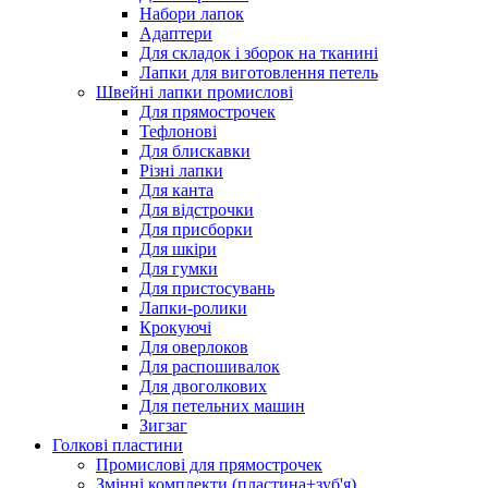
Набори лапок
Адаптери
Для складок і зборок на тканині
Лапки для виготовлення петель
Швейні лапки промислові
Для прямострочек
Тефлонові
Для блискавки
Різні лапки
Для канта
Для відстрочки
Для присборки
Для шкіри
Для гумки
Для пристосувань
Лапки-ролики
Крокуючі
Для оверлоков
Для распошивалок
Для двоголкових
Для петельних машин
Зигзаг
Голкові пластини
Промислові для прямострочек
Змінні комплекти (пластина+зуб'я)