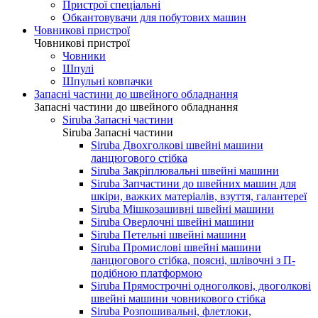
Пристрої спеціальні
Обкантовувачи для побутових машин
Човникові пристрої
Човникові пристрої
Човники
Шпулі
Шпульні ковпачки
Запасні частини до швейного обладнання
Запасні частини до швейного обладнання
Siruba Запасні частини
Siruba Запасні частини
Siruba Двохголкові швейні машини
ланцюгового стібка
Siruba Закріплювальні швейні машини
Siruba Запчастини до швейних машин для
шкіри, важких матеріалів, взуття, галантереї
Siruba Мішкозашивні швейні машини
Siruba Оверлочні швейні машини
Siruba Петельні швейні машини
Siruba Промислові швейні машини
ланцюгового стібка, поясні, шлівочні з П-
подібною платформою
Siruba Прямострочні одноголкові, двоголкові
швейні машини човникового стібка
Siruba Розпошивальні, флетлоки,