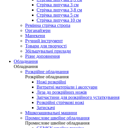
Стрічка липучка 3 см
Стрічка липучка 3,8 см
Стрічка липучка 5 см
Стрічка липучка 10 см
Ремінна стрічка стропа
Органайзери
Манекени
Ручний інструмент
Товари для творчості
Збільшувальні прилади
Різне доповнення
Обладнання
Обладнання
Розкрійне обладнання
Розкрійне обладнання
Ножі розкрійні
Витратні матеріали і аксесуари
Леза до розкрійних ножів
Запчастини для розкрійного устаткування
Розкрійні стрічкові ножі
Затискачі
Мішкозашивальні машини
Промислове швейне обладнання
Промислове швейне обладнання