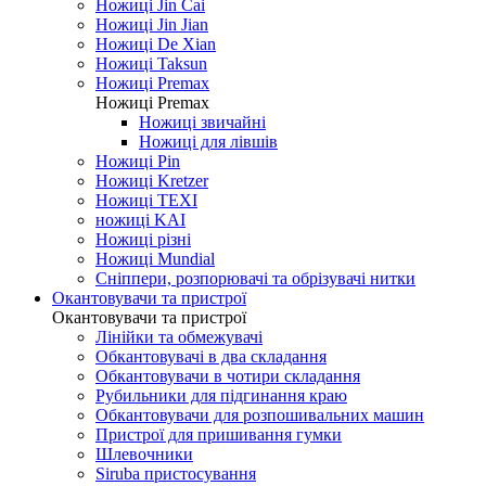
Ножиці Jin Cai
Ножиці Jin Jian
Ножиці De Xian
Ножиці Taksun
Ножиці Premax
Ножиці Premax
Ножиці звичайні
Ножиці для лівшів
Ножиці Pin
Ножиці Kretzer
Ножиці TEXI
ножиці KAI
Ножиці різні
Ножиці Mundial
Сніппери, розпорювачі та обрізувачі нитки
Окантовувачи та пристрої
Окантовувачи та пристрої
Лінійки та обмежувачі
Обкантовувачі в два складання
Обкантовувачи в чотири складання
Рубильники для підгинання краю
Обкантовувачи для розпошивальних машин
Пристрої для пришивання гумки
Шлевочники
Siruba пристосування