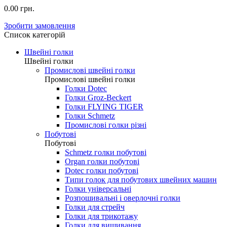
0.00 грн.
Зробити замовлення
Список категорій
Швейні голки
Швейні голки
Промислові швейні голки
Промислові швейні голки
Голки Dotec
Голки Groz-Beckert
Голки FLYING TIGER
Голки Schmetz
Промислові голки різні
Побутові
Побутові
Schmetz голки побутові
Organ голки побутові
Dotec голки побутові
Типи голок для побутових швейних машин
Голки універсальні
Розпошивальні і оверлочні голки
Голки для стрейч
Голки для трикотажу
Голки для вишивання