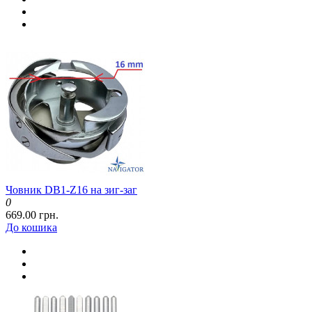
Човник DB1-Z16 на зиг-заг
0
669.00 грн.
До кошика