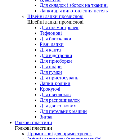
Для складок і зборок на тканині
Лапки для виготовлення петель
Швейні лапки промислові
Швейні лапки промислові
Для прямострочек
Тефлонові
Для блискавки
Різні лапки
Для канта
Для відстрочки
Для присборки
Для шкіри
Для гумки
Для пристосувань
Лапки-ролики
Крокуючі
Для оверлоков
Для распошивалок
Для двоголкових
Для петельних машин
Зигзаг
Голкові пластини
Голкові пластини
Промислові для прямострочек