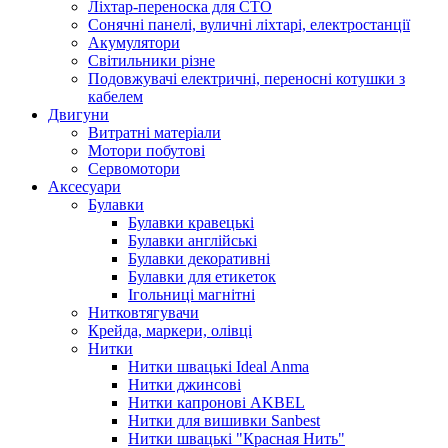
Ліхтар-переноска для СТО
Сонячні панелі, вуличні ліхтарі, електростанції
Акумулятори
Світильники різне
Подовжувачі електричні, переносні котушки з
кабелем
Двигуни
Витратні матеріали
Мотори побутові
Сервомотори
Аксесуари
Булавки
Булавки кравецькі
Булавки англійські
Булавки декоративні
Булавки для етикеток
Ігольниці магнітні
Нитковтягувачи
Крейда, маркери, олівці
Нитки
Нитки швацькі Ideal Anma
Нитки джинсові
Нитки капронові AKBEL
Нитки для вишивки Sanbest
Нитки швацькі "Красная Нить"