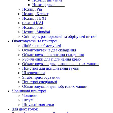
Ножиці звичайні
Ножиці для лівшів
Ножиці Pin
Ножиці Kretzer
Ножиці TEXI
ножиці KAI
Ножиці різні
Ножиці Mundial
Сніппери, розпорювачі та обрізувачі нитки
Окантовувачи та пристрої
Лінійки та обмежувачі
Обкантовувачі в два складання
Обкантовувачи в чотири складання
Рубильники для підгинання краю
Обкантовувачи для розпошивальних машин
Пристрої для пришивання гумки
Шлевочники
Siruba пристосування
Пристрої спеціальні
Обкантовувачи для побутових машин
Човникові пристрої
Човники
Шпулі
Шпульні ковпачки
для двох голок