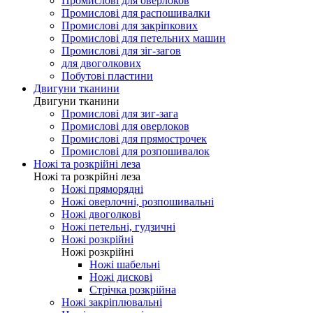
Промислові для оверлоков
Промислові для распошивалки
Промислові для закріпкових
Промислові для петельних машин
Промислові для зіг-загов
для двоголкових
Побутові пластини
Двигуни тканини
Двигуни тканини
Промислові для зиг-зага
Промислові для оверлоков
Промислові для прямострочек
Промислові для розпошивалок
Ножі та розкрійні леза
Ножі та розкрійні леза
Ножі пряморядні
Ножі оверлочні, розпошивальні
Ножі двоголкові
Ножі петельні, гудзичні
Ножі розкрійні
Ножі розкрійні
Ножі шабельні
Ножі дискові
Стрічка розкрійна
Ножі закріплювальні