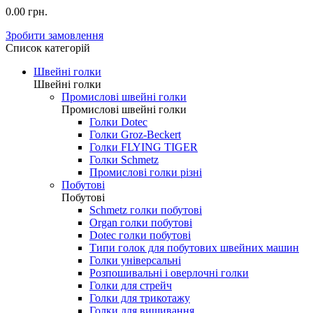
0.00 грн.
Зробити замовлення
Список категорій
Швейні голки
Швейні голки
Промислові швейні голки
Промислові швейні голки
Голки Dotec
Голки Groz-Beckert
Голки FLYING TIGER
Голки Schmetz
Промислові голки різні
Побутові
Побутові
Schmetz голки побутові
Organ голки побутові
Dotec голки побутові
Типи голок для побутових швейних машин
Голки універсальні
Розпошивальні і оверлочні голки
Голки для стрейч
Голки для трикотажу
Голки для вишивання