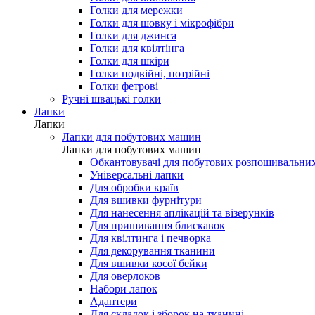
Голки для мережки
Голки для шовку і мікрофібри
Голки для джинса
Голки для квілтінга
Голки для шкіри
Голки подвійні, потрійні
Голки фетрові
Ручні швацькі голки
Лапки
Лапки
Лапки для побутових машин
Лапки для побутових машин
Обкантовувачі для побутових розпошивальни
Універсальні лапки
Для обробки країв
Для вшивки фурнітури
Для нанесення аплікацій та візерунків
Для пришивання блискавок
Для квілтинга і печворка
Для декорування тканини
Для вшивки косої бейки
Для оверлоков
Набори лапок
Адаптери
Для складок і зборок на тканині