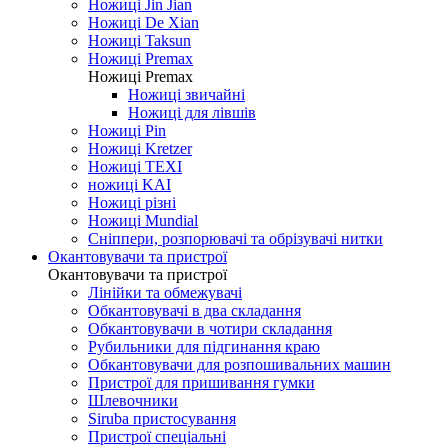
Ножиці Jin Jian
Ножиці De Xian
Ножиці Taksun
Ножиці Premax
Ножиці Premax
Ножиці звичайні
Ножиці для лівшів
Ножиці Pin
Ножиці Kretzer
Ножиці TEXI
ножиці KAI
Ножиці різні
Ножиці Mundial
Сніппери, розпорювачі та обрізувачі нитки
Окантовувачи та пристрої
Окантовувачи та пристрої
Лінійки та обмежувачі
Обкантовувачі в два складання
Обкантовувачи в чотири складання
Рубильники для підгинання краю
Обкантовувачи для розпошивальних машин
Пристрої для пришивання гумки
Шлевочники
Siruba пристосування
Пристрої спеціальні