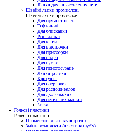
Лапки для виготовлення петель
Швейні лапки промислові
Швейні лапки промислові
Для прямострочек
Тефлонові
Для блискавки
Різні лапки
Для канта
Для відстрочки
Для присборки
Для шкіри
Для гумки
Для пристосувань
Лапки-ролики
Крокуючі
Для оверлоков
Для распошивалок
Для двоголкових
Для петельних машин
Зигзаг
Голкові пластини
Голкові пластини
Промислові для прямострочек
Змінні комплекти (пластина+зуб'я)