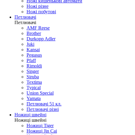
Ножі кишенькові автомати
Ножі різне
Ножі побутові
Петлювачі
Петлювачі
AMF Reese
Brother
Durkopp Adler
Juki
Kansai
Pegasus
Pfaff
Rimoldi
Singer
Siruba
Textima
Typical
Union Special
Yamata
Петлювачі 51 кл.
Петлювачі різні
Ножиці швейні
Ножиці швейні
Ножиці Tiger
Ножиці Jin Cai