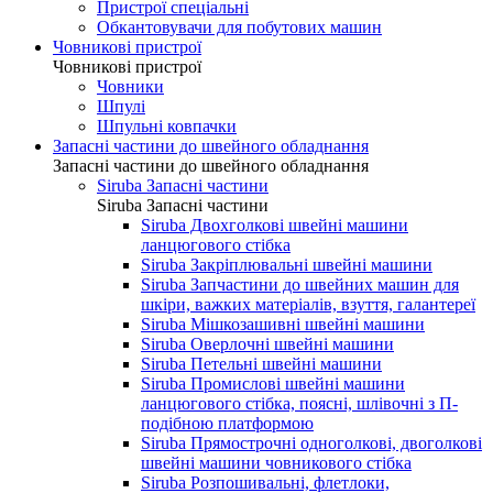
Пристрої спеціальні
Обкантовувачи для побутових машин
Човникові пристрої
Човникові пристрої
Човники
Шпулі
Шпульні ковпачки
Запасні частини до швейного обладнання
Запасні частини до швейного обладнання
Siruba Запасні частини
Siruba Запасні частини
Siruba Двохголкові швейні машини
ланцюгового стібка
Siruba Закріплювальні швейні машини
Siruba Запчастини до швейних машин для
шкіри, важких матеріалів, взуття, галантереї
Siruba Мішкозашивні швейні машини
Siruba Оверлочні швейні машини
Siruba Петельні швейні машини
Siruba Промислові швейні машини
ланцюгового стібка, поясні, шлівочні з П-
подібною платформою
Siruba Прямострочні одноголкові, двоголкові
швейні машини човникового стібка
Siruba Розпошивальні, флетлоки,