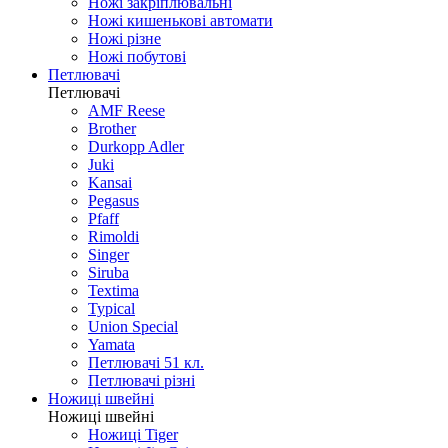
Ножі закріплювальні
Ножі кишенькові автомати
Ножі різне
Ножі побутові
Петлювачі
Петлювачі
AMF Reese
Brother
Durkopp Adler
Juki
Kansai
Pegasus
Pfaff
Rimoldi
Singer
Siruba
Textima
Typical
Union Special
Yamata
Петлювачі 51 кл.
Петлювачі різні
Ножиці швейні
Ножиці швейні
Ножиці Tiger