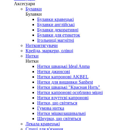
Аксесуари
Булавки
Булавки
Булавки кравецькі
Булавки англійські
Булавки декоративні
Булавки для етикеток
Ігольниці магнітні
Нитковтягувачи
Крейда, маркери, олівці
Нитки
Нитки
Нитки швацькі Ideal Anma
Нитки джинсові
Нитки капронові AKBEL
Нитки для вишивки Sanbest
Нитки швацькі "Красная Нить"
Нитки капронові особливо міцні
Нитки взуттєві капронові
Нитки, що світяться
Гумова нитка
Нитки мішкозашивальні
Шнурки, що світяться
Лекала кравецькі
Cпиці для в'язання