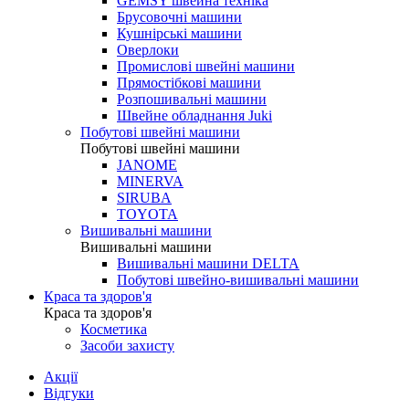
GEMSY швейна техніка
Брусовочні машини
Кушнірські машини
Оверлоки
Промислові швейні машини
Прямостібкові машини
Розпошивальні машини
Швейне обладнання Juki
Побутові швейні машини
Побутові швейні машини
JANOME
MINERVA
SIRUBA
TOYOTA
Вишивальні машини
Вишивальні машини
Вишивальні машини DELTA
Побутові швейно-вишивальні машини
Краса та здоров'я
Краса та здоров'я
Косметика
Засоби захисту
Акції
Відгуки