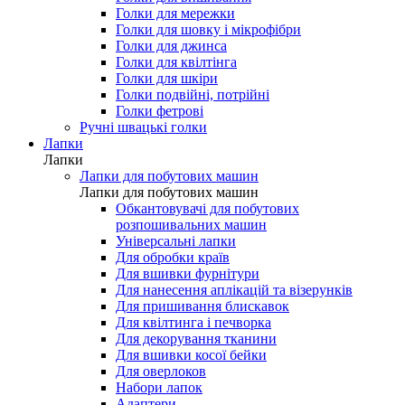
Голки для мережки
Голки для шовку і мікрофібри
Голки для джинса
Голки для квілтінга
Голки для шкіри
Голки подвійні, потрійні
Голки фетрові
Ручні швацькі голки
Лапки
Лапки
Лапки для побутових машин
Лапки для побутових машин
Обкантовувачі для побутових
розпошивальних машин
Універсальні лапки
Для обробки країв
Для вшивки фурнітури
Для нанесення аплікацій та візерунків
Для пришивання блискавок
Для квілтинга і печворка
Для декорування тканини
Для вшивки косої бейки
Для оверлоков
Набори лапок
Адаптери