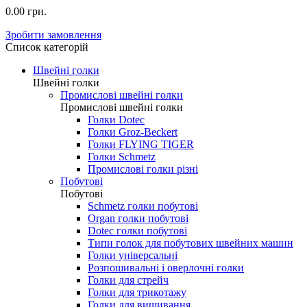
0.00 грн.
Зробити замовлення
Список категорій
Швейні голки
Швейні голки
Промислові швейні голки
Промислові швейні голки
Голки Dotec
Голки Groz-Beckert
Голки FLYING TIGER
Голки Schmetz
Промислові голки різні
Побутові
Побутові
Schmetz голки побутові
Organ голки побутові
Dotec голки побутові
Типи голок для побутових швейних машин
Голки універсальні
Розпошивальні і оверлочні голки
Голки для стрейч
Голки для трикотажу
Голки для вишивання