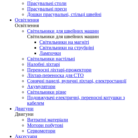
Прасувальні столи
Прасувальні преси
Дошки прасувальні, стільці швейні
Освітлення
Освітлення
Світильники для швейних машин
Світильники для швейних машин
Світильники на магніті
Світильники на струбціні
Лампочки
Світильники настільні
Налобні ліхтарі
Переносні ліхтарі-прожектори
Ліхтар-переноска для СТО
Сонячні панелі, вуличні ліхтарі, електростанції
Акумулятори
Світильники різне
Подовжувачі електричні, переносні котушки з
кабелем
Двигуни
Двигуни
Витратні матеріали
Мотори побутові
Сервомотори
Аксесуари