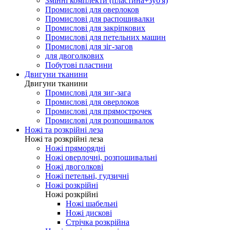
Змінні комплекти (пластина+зуб'я)
Промислові для оверлоков
Промислові для распошивалки
Промислові для закріпкових
Промислові для петельних машин
Промислові для зіг-загов
для двоголкових
Побутові пластини
Двигуни тканини
Двигуни тканини
Промислові для зиг-зага
Промислові для оверлоков
Промислові для прямострочек
Промислові для розпошивалок
Ножі та розкрійні леза
Ножі та розкрійні леза
Ножі пряморядні
Ножі оверлочні, розпошивальні
Ножі двоголкові
Ножі петельні, гудзичні
Ножі розкрійні
Ножі розкрійні
Ножі шабельні
Ножі дискові
Стрічка розкрійна