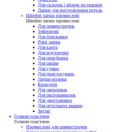
Для складок і зборок на тканині
Лапки для виготовлення петель
Швейні лапки промислові
Швейні лапки промислові
Для прямострочек
Тефлонові
Для блискавки
Різні лапки
Для канта
Для відстрочки
Для присборки
Для шкіри
Для гумки
Для пристосувань
Лапки-ролики
Крокуючі
Для оверлоков
Для распошивалок
Для двоголкових
Для петельних машин
Зигзаг
Голкові пластини
Голкові пластини
Промислові для прямострочек