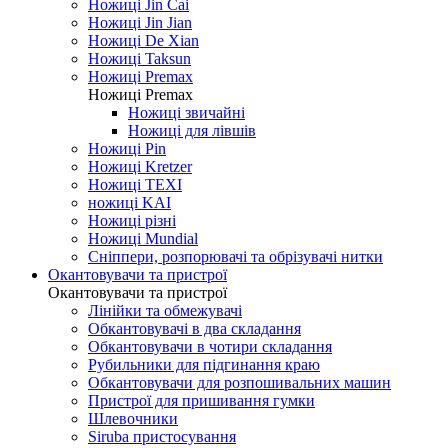
Ножиці Jin Cai
Ножиці Jin Jian
Ножиці De Xian
Ножиці Taksun
Ножиці Premax
Ножиці Premax
Ножиці звичайні
Ножиці для лівшів
Ножиці Pin
Ножиці Kretzer
Ножиці TEXI
ножиці KAI
Ножиці різні
Ножиці Mundial
Сніппери, розпорювачі та обрізувачі нитки
Окантовувачи та пристрої
Окантовувачи та пристрої
Лінійки та обмежувачі
Обкантовувачі в два складання
Обкантовувачи в чотири складання
Рубильники для підгинання краю
Обкантовувачи для розпошивальних машин
Пристрої для пришивання гумки
Шлевочники
Siruba пристосування