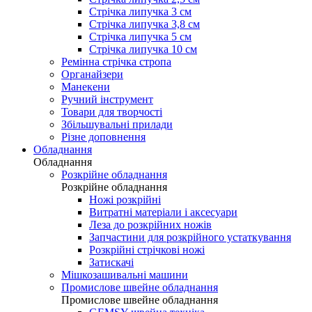
Стрічка липучка 3 см
Стрічка липучка 3,8 см
Стрічка липучка 5 см
Стрічка липучка 10 см
Ремінна стрічка стропа
Органайзери
Манекени
Ручний інструмент
Товари для творчості
Збільшувальні прилади
Різне доповнення
Обладнання
Обладнання
Розкрійне обладнання
Розкрійне обладнання
Ножі розкрійні
Витратні матеріали і аксесуари
Леза до розкрійних ножів
Запчастини для розкрійного устаткування
Розкрійні стрічкові ножі
Затискачі
Мішкозашивальні машини
Промислове швейне обладнання
Промислове швейне обладнання