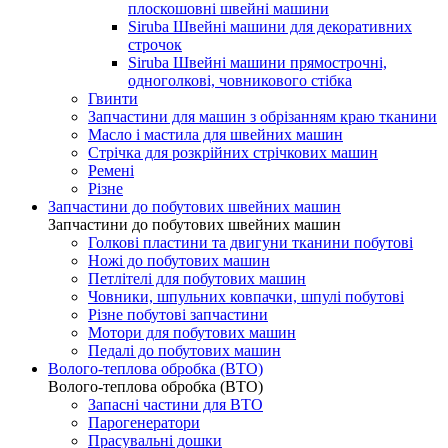
плоскошовні швейні машини
Siruba Швейні машини для декоративних
строчок
Siruba Швейні машини прямострочні,
одноголкові, човникового стібка
Гвинти
Запчастини для машин з обрізанням краю тканини
Масло і мастила для швейних машин
Стрічка для розкрійних стрічкових машин
Ремені
Різне
Запчастини до побутових швейних машин
Запчастини до побутових швейних машин
Голкові пластини та двигуни тканини побутові
Ножі до побутових машин
Петлітелі для побутових машин
Човники, шпульних ковпачки, шпулі побутові
Різне побутові запчастини
Мотори для побутових машин
Педалі до побутових машин
Волого-теплова обробка (ВТО)
Волого-теплова обробка (ВТО)
Запасні частини для ВТО
Парогенератори
Прасувальні дошки