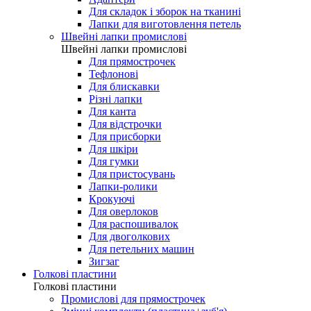
Для складок і зборок на тканині
Лапки для виготовлення петель
Швейні лапки промислові
Швейні лапки промислові
Для прямострочек
Тефлонові
Для блискавки
Різні лапки
Для канта
Для відстрочки
Для присборки
Для шкіри
Для гумки
Для пристосувань
Лапки-ролики
Крокуючі
Для оверлоков
Для распошивалок
Для двоголкових
Для петельних машин
Зигзаг
Голкові пластини
Голкові пластини
Промислові для прямострочек