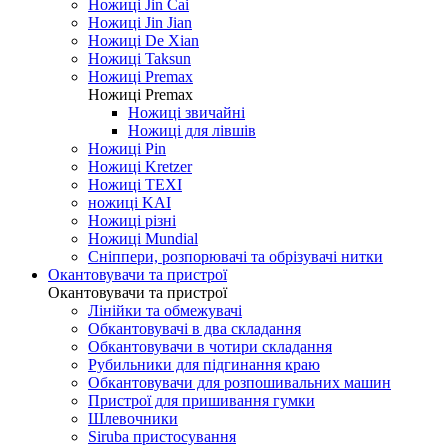
Ножиці Jin Cai
Ножиці Jin Jian
Ножиці De Xian
Ножиці Taksun
Ножиці Premax
Ножиці Premax
Ножиці звичайні
Ножиці для лівшів
Ножиці Pin
Ножиці Kretzer
Ножиці TEXI
ножиці KAI
Ножиці різні
Ножиці Mundial
Сніппери, розпорювачі та обрізувачі нитки
Окантовувачи та пристрої
Окантовувачи та пристрої
Лінійки та обмежувачі
Обкантовувачі в два складання
Обкантовувачи в чотири складання
Рубильники для підгинання краю
Обкантовувачи для розпошивальних машин
Пристрої для пришивання гумки
Шлевочники
Siruba пристосування