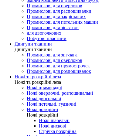
Змінні комплекти (пластина+зуб'я)
Промислові для оверлоков
Промислові для распошивалки
Промислові для закріпкових
Промислові для петельних машин
Промислові для зіг-загов
для двоголкових
Побутові пластини
Двигуни тканини
Двигуни тканини
Промислові для зиг-зага
Промислові для оверлоков
Промислові для прямострочек
Промислові для розпошивалок
Ножі та розкрійні леза
Ножі та розкрійні леза
Ножі пряморядні
Ножі оверлочні, розпошивальні
Ножі двоголкові
Ножі петельні, гудзичні
Ножі розкрійні
Ножі розкрійні
Ножі шабельні
Ножі дискові
Стрічка розкрійна