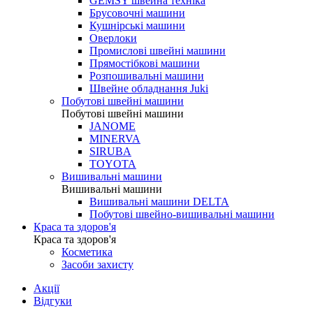
GEMSY швейна техніка
Брусовочні машини
Кушнірські машини
Оверлоки
Промислові швейні машини
Прямостібкові машини
Розпошивальні машини
Швейне обладнання Juki
Побутові швейні машини
Побутові швейні машини
JANOME
MINERVA
SIRUBA
TOYOTA
Вишивальні машини
Вишивальні машини
Вишивальні машини DELTA
Побутові швейно-вишивальні машини
Краса та здоров'я
Краса та здоров'я
Косметика
Засоби захисту
Акції
Відгуки