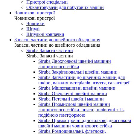
Пристрої спеціальні
Обкантовувачи для побутових машин
Човникові пристрої
Човникові пристрої
Човники
Шпулі
Шпульні ковпачки
Запасні частини до швейного обладнання
Запасні частини до швейного обладнання
Siruba Запасні частини
Siruba Запасні частини
Siruba Двохголкові швейні машини
ланцюгового стібка
Siruba Закріплювальні швейні машини
Siruba Запчастини до швейних машин для
шкіри, важких матеріалів, взуття, галантереї
Siruba Мішкозашивні швейні машини
Siruba Оверлочні швейні машини
Siruba Петельні швейні машини
Siruba Промислові швейні машини
ланцюгового стібка, поясні, шлівочні з П-
подібною платформою
Siruba Прямострочні одноголкові, двоголкові
швейні машини човникового стібка
Siruba Розпошивальні, флетлоки,