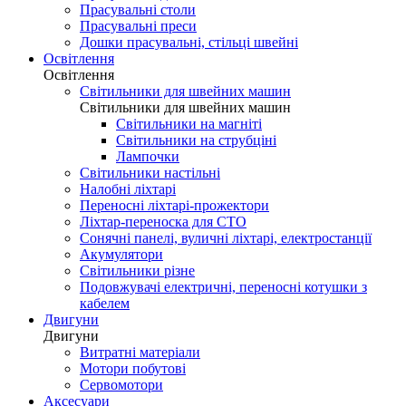
Прасувальні столи
Прасувальні преси
Дошки прасувальні, стільці швейні
Освітлення
Освітлення
Світильники для швейних машин
Світильники для швейних машин
Світильники на магніті
Світильники на струбціні
Лампочки
Світильники настільні
Налобні ліхтарі
Переносні ліхтарі-прожектори
Ліхтар-переноска для СТО
Сонячні панелі, вуличні ліхтарі, електростанції
Акумулятори
Світильники різне
Подовжувачі електричні, переносні котушки з
кабелем
Двигуни
Двигуни
Витратні матеріали
Мотори побутові
Сервомотори
Аксесуари