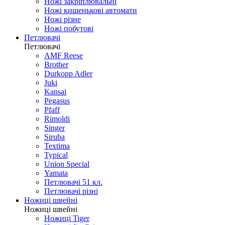
Ножі закріплювальні
Ножі кишенькові автомати
Ножі різне
Ножі побутові
Петлювачі
Петлювачі
AMF Reese
Brother
Durkopp Adler
Juki
Kansai
Pegasus
Pfaff
Rimoldi
Singer
Siruba
Textima
Typical
Union Special
Yamata
Петлювачі 51 кл.
Петлювачі різні
Ножиці швейні
Ножиці швейні
Ножиці Tiger