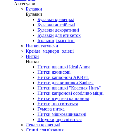
Аксесуари
Булавки
Булавки
Булавки кравецькі
Булавки англійські
Булавки декоративні
Булавки для етикеток
Ігольниці магнітні
Нитковтягувачи
Крейда, маркери, олівці
Нитки
Нитки
Нитки швацькі Ideal Anma
Нитки джинсові
Нитки капронові AKBEL
Нитки для вишивки Sanbest
Нитки швацькі "Красная Нить"
Нитки капронові особливо міцні
Нитки взуттєві капронові
Нитки, що світяться
Гумова нитка
Нитки мішкозашивальні
Шнурки, що світяться
Лекала кравецькі
Cпиці для в'язання