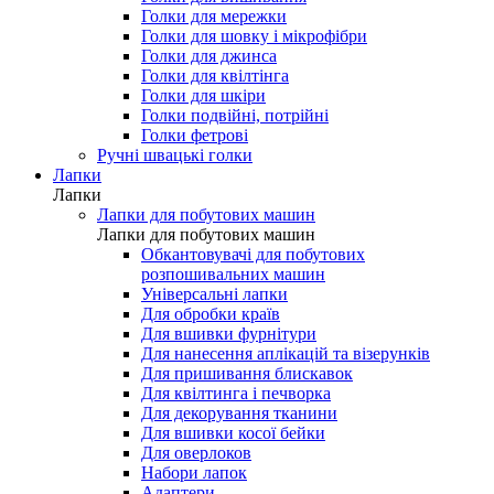
Голки для мережки
Голки для шовку і мікрофібри
Голки для джинса
Голки для квілтінга
Голки для шкіри
Голки подвійні, потрійні
Голки фетрові
Ручні швацькі голки
Лапки
Лапки
Лапки для побутових машин
Лапки для побутових машин
Обкантовувачі для побутових
розпошивальних машин
Універсальні лапки
Для обробки країв
Для вшивки фурнітури
Для нанесення аплікацій та візерунків
Для пришивання блискавок
Для квілтинга і печворка
Для декорування тканини
Для вшивки косої бейки
Для оверлоков
Набори лапок
Адаптери