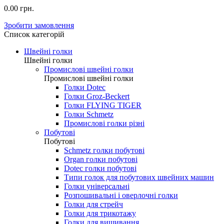
0.00 грн.
Зробити замовлення
Список категорій
Швейні голки
Швейні голки
Промислові швейні голки
Промислові швейні голки
Голки Dotec
Голки Groz-Beckert
Голки FLYING TIGER
Голки Schmetz
Промислові голки різні
Побутові
Побутові
Schmetz голки побутові
Organ голки побутові
Dotec голки побутові
Типи голок для побутових швейних машин
Голки універсальні
Розпошивальні і оверлочні голки
Голки для стрейч
Голки для трикотажу
Голки для вишивання