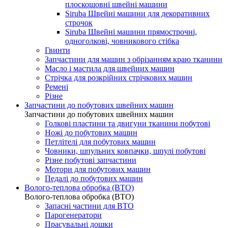
плоскошовні швейні машини
Siruba Швейні машини для декоративних
строчок
Siruba Швейні машини прямострочні,
одноголкові, човникового стібка
Гвинти
Запчастини для машин з обрізанням краю тканини
Масло і мастила для швейних машин
Стрічка для розкрійних стрічкових машин
Ремені
Різне
Запчастини до побутових швейних машин
Запчастини до побутових швейних машин
Голкові пластини та двигуни тканини побутові
Ножі до побутових машин
Петлітелі для побутових машин
Човники, шпульних ковпачки, шпулі побутові
Різне побутові запчастини
Мотори для побутових машин
Педалі до побутових машин
Волого-теплова обробка (ВТО)
Волого-теплова обробка (ВТО)
Запасні частини для ВТО
Парогенератори
Прасувальні дошки