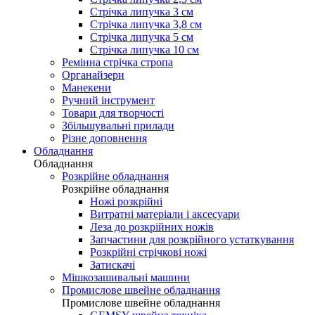
Стрічка липучка 3 см
Стрічка липучка 3,8 см
Стрічка липучка 5 см
Стрічка липучка 10 см
Ремінна стрічка стропа
Органайзери
Манекени
Ручний інструмент
Товари для творчості
Збільшувальні прилади
Різне доповнення
Обладнання
Обладнання
Розкрійне обладнання
Розкрійне обладнання
Ножі розкрійні
Витратні матеріали і аксесуари
Леза до розкрійних ножів
Запчастини для розкрійного устаткування
Розкрійні стрічкові ножі
Затискачі
Мішкозашивальні машини
Промислове швейне обладнання
Промислове швейне обладнання