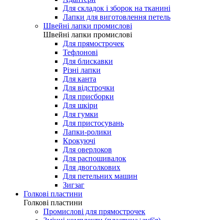
Для складок і зборок на тканині
Лапки для виготовлення петель
Швейні лапки промислові
Швейні лапки промислові
Для прямострочек
Тефлонові
Для блискавки
Різні лапки
Для канта
Для відстрочки
Для присборки
Для шкіри
Для гумки
Для пристосувань
Лапки-ролики
Крокуючі
Для оверлоков
Для распошивалок
Для двоголкових
Для петельних машин
Зигзаг
Голкові пластини
Голкові пластини
Промислові для прямострочек