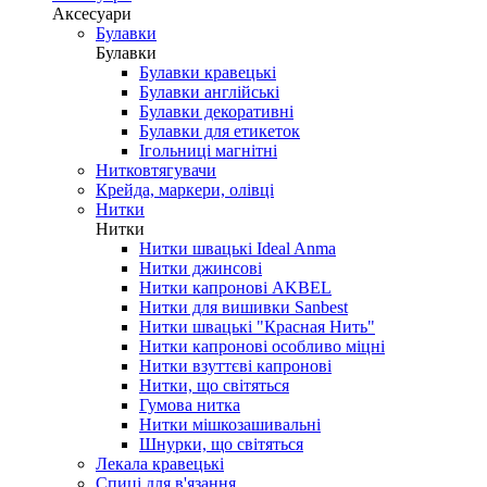
Аксесуари
Булавки
Булавки
Булавки кравецькі
Булавки англійські
Булавки декоративні
Булавки для етикеток
Ігольниці магнітні
Нитковтягувачи
Крейда, маркери, олівці
Нитки
Нитки
Нитки швацькі Ideal Anma
Нитки джинсові
Нитки капронові AKBEL
Нитки для вишивки Sanbest
Нитки швацькі "Красная Нить"
Нитки капронові особливо міцні
Нитки взуттєві капронові
Нитки, що світяться
Гумова нитка
Нитки мішкозашивальні
Шнурки, що світяться
Лекала кравецькі
Cпиці для в'язання