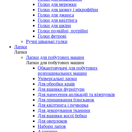
Голки для мережки
Голки для шовку і мікрофібри
Голки для джинса
Голки для квілтінга
Голки для шкіри
Голки подвійні, потрійні
Голки фетрові
Ручні швацькі голки
Лапки
Лапки
Лапки для побутових машин
Лапки для побутових машин
Обкантовувачі для побутових
розпошивальних машин
Універсальні лапки
Для обробки країв
Для вшивки фурнітури
Для нанесення аплікацій та візерунків
Для пришивання блискавок
Для квілтинга і печворка
Для декорування тканини
Для вшивки косої бейки
Для оверлоков
Набори лапок
Адаптери