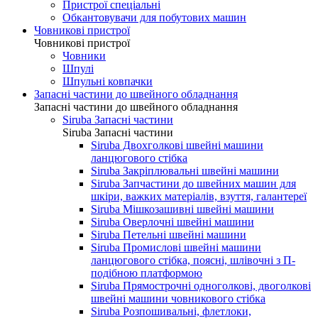
Пристрої спеціальні
Обкантовувачи для побутових машин
Човникові пристрої
Човникові пристрої
Човники
Шпулі
Шпульні ковпачки
Запасні частини до швейного обладнання
Запасні частини до швейного обладнання
Siruba Запасні частини
Siruba Запасні частини
Siruba Двохголкові швейні машини
ланцюгового стібка
Siruba Закріплювальні швейні машини
Siruba Запчастини до швейних машин для
шкіри, важких матеріалів, взуття, галантереї
Siruba Мішкозашивні швейні машини
Siruba Оверлочні швейні машини
Siruba Петельні швейні машини
Siruba Промислові швейні машини
ланцюгового стібка, поясні, шлівочні з П-
подібною платформою
Siruba Прямострочні одноголкові, двоголкові
швейні машини човникового стібка
Siruba Розпошивальні, флетлоки,