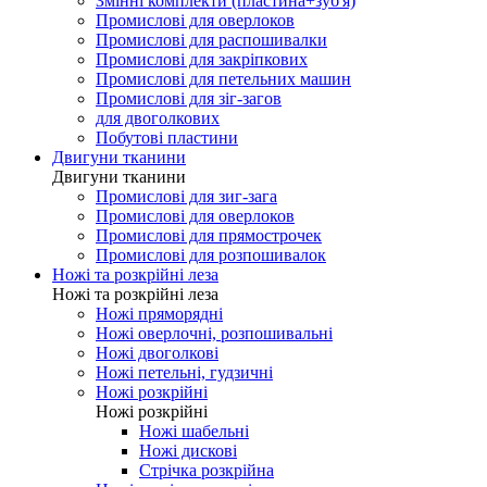
Змінні комплекти (пластина+зуб'я)
Промислові для оверлоков
Промислові для распошивалки
Промислові для закріпкових
Промислові для петельних машин
Промислові для зіг-загов
для двоголкових
Побутові пластини
Двигуни тканини
Двигуни тканини
Промислові для зиг-зага
Промислові для оверлоков
Промислові для прямострочек
Промислові для розпошивалок
Ножі та розкрійні леза
Ножі та розкрійні леза
Ножі пряморядні
Ножі оверлочні, розпошивальні
Ножі двоголкові
Ножі петельні, гудзичні
Ножі розкрійні
Ножі розкрійні
Ножі шабельні
Ножі дискові
Стрічка розкрійна