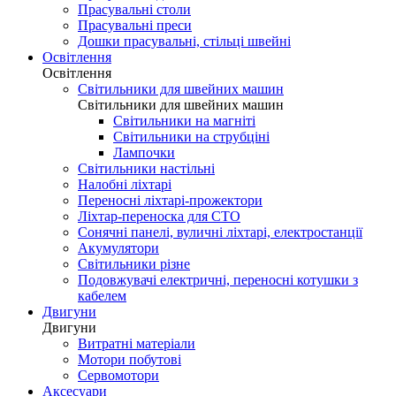
Прасувальні столи
Прасувальні преси
Дошки прасувальні, стільці швейні
Освітлення
Освітлення
Світильники для швейних машин
Світильники для швейних машин
Світильники на магніті
Світильники на струбціні
Лампочки
Світильники настільні
Налобні ліхтарі
Переносні ліхтарі-прожектори
Ліхтар-переноска для СТО
Сонячні панелі, вуличні ліхтарі, електростанції
Акумулятори
Світильники різне
Подовжувачі електричні, переносні котушки з
кабелем
Двигуни
Двигуни
Витратні матеріали
Мотори побутові
Сервомотори
Аксесуари