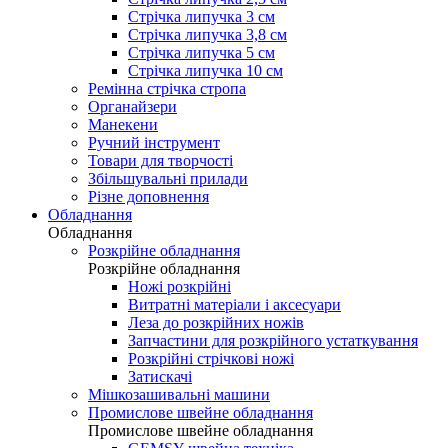
Стрічка липучка 3 см
Стрічка липучка 3,8 см
Стрічка липучка 5 см
Стрічка липучка 10 см
Ремінна стрічка стропа
Органайзери
Манекени
Ручний інструмент
Товари для творчості
Збільшувальні прилади
Різне доповнення
Обладнання
Обладнання
Розкрійне обладнання
Розкрійне обладнання
Ножі розкрійні
Витратні матеріали і аксесуари
Леза до розкрійних ножів
Запчастини для розкрійного устаткування
Розкрійні стрічкові ножі
Затискачі
Мішкозашивальні машини
Промислове швейне обладнання
Промислове швейне обладнання