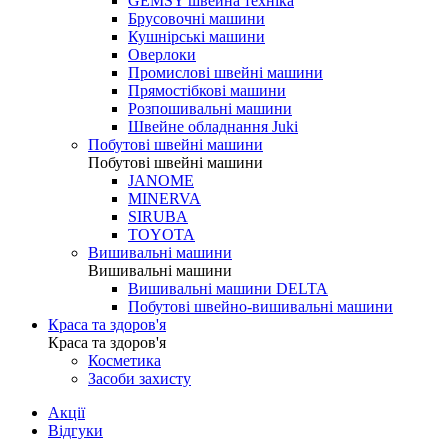
GEMSY швейна техніка
Брусовочні машини
Кушнірські машини
Оверлоки
Промислові швейні машини
Прямостібкові машини
Розпошивальні машини
Швейне обладнання Juki
Побутові швейні машини
Побутові швейні машини
JANOME
MINERVA
SIRUBA
TOYOTA
Вишивальні машини
Вишивальні машини
Вишивальні машини DELTA
Побутові швейно-вишивальні машини
Краса та здоров'я
Краса та здоров'я
Косметика
Засоби захисту
Акції
Відгуки