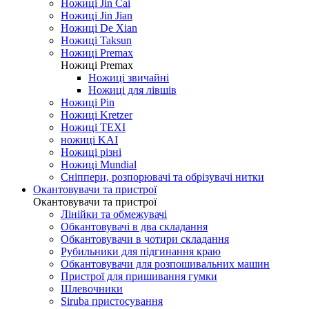
Ножиці Jin Cai
Ножиці Jin Jian
Ножиці De Xian
Ножиці Taksun
Ножиці Premax
Ножиці Premax
Ножиці звичайні
Ножиці для лівшів
Ножиці Pin
Ножиці Kretzer
Ножиці TEXI
ножиці KAI
Ножиці різні
Ножиці Mundial
Сніппери, розпорювачі та обрізувачі нитки
Окантовувачи та пристрої
Окантовувачи та пристрої
Лінійки та обмежувачі
Обкантовувачі в два складання
Обкантовувачи в чотири складання
Рубильники для підгинання краю
Обкантовувачи для розпошивальних машин
Пристрої для пришивання гумки
Шлевочники
Siruba пристосування