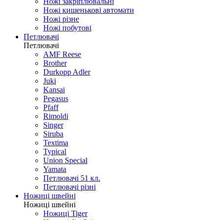
Ножі закріплювальні
Ножі кишенькові автомати
Ножі різне
Ножі побутові
Петлювачі
Петлювачі
AMF Reese
Brother
Durkopp Adler
Juki
Kansai
Pegasus
Pfaff
Rimoldi
Singer
Siruba
Textima
Typical
Union Special
Yamata
Петлювачі 51 кл.
Петлювачі різні
Ножиці швейні
Ножиці швейні
Ножиці Tiger