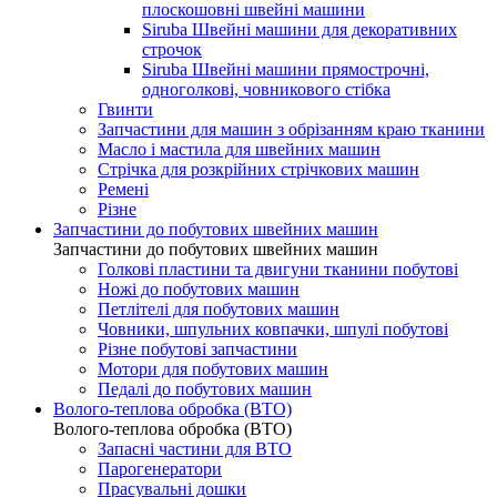
плоскошовні швейні машини
Siruba Швейні машини для декоративних
строчок
Siruba Швейні машини прямострочні,
одноголкові, човникового стібка
Гвинти
Запчастини для машин з обрізанням краю тканини
Масло і мастила для швейних машин
Стрічка для розкрійних стрічкових машин
Ремені
Різне
Запчастини до побутових швейних машин
Запчастини до побутових швейних машин
Голкові пластини та двигуни тканини побутові
Ножі до побутових машин
Петлітелі для побутових машин
Човники, шпульних ковпачки, шпулі побутові
Різне побутові запчастини
Мотори для побутових машин
Педалі до побутових машин
Волого-теплова обробка (ВТО)
Волого-теплова обробка (ВТО)
Запасні частини для ВТО
Парогенератори
Прасувальні дошки