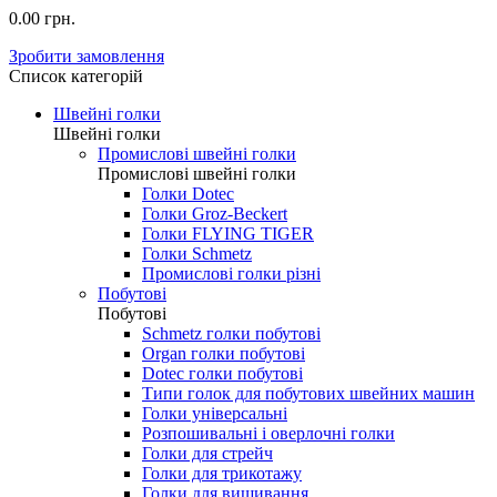
0.00 грн.
Зробити замовлення
Список категорій
Швейні голки
Швейні голки
Промислові швейні голки
Промислові швейні голки
Голки Dotec
Голки Groz-Beckert
Голки FLYING TIGER
Голки Schmetz
Промислові голки різні
Побутові
Побутові
Schmetz голки побутові
Organ голки побутові
Dotec голки побутові
Типи голок для побутових швейних машин
Голки універсальні
Розпошивальні і оверлочні голки
Голки для стрейч
Голки для трикотажу
Голки для вишивання