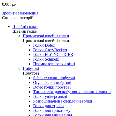
0.00 грн.
Зробити замовлення
Список категорій
Швейні голки
Швейні голки
Промислові швейні голки
Промислові швейні голки
Голки Dotec
Голки Groz-Beckert
Голки FLYING TIGER
Голки Schmetz
Промислові голки різні
Побутові
Побутові
Schmetz голки побутові
Organ голки побутові
Dotec голки побутові
Типи голок для побутових швейних машин
Голки універсальні
Розпошивальні і оверлочні голки
Голки для стрейч
Голки для трикотажу
Голки для вишивання