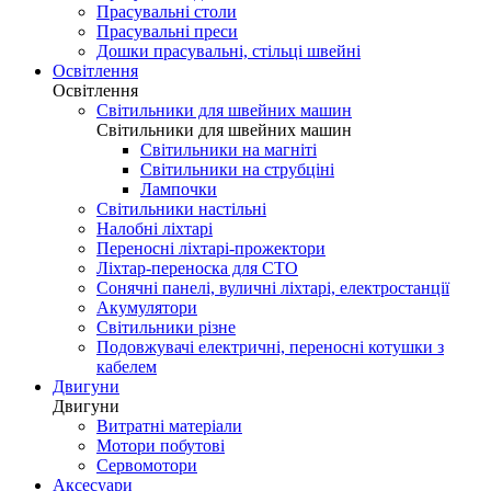
Прасувальні столи
Прасувальні преси
Дошки прасувальні, стільці швейні
Освітлення
Освітлення
Світильники для швейних машин
Світильники для швейних машин
Світильники на магніті
Світильники на струбціні
Лампочки
Світильники настільні
Налобні ліхтарі
Переносні ліхтарі-прожектори
Ліхтар-переноска для СТО
Сонячні панелі, вуличні ліхтарі, електростанції
Акумулятори
Світильники різне
Подовжувачі електричні, переносні котушки з
кабелем
Двигуни
Двигуни
Витратні матеріали
Мотори побутові
Сервомотори
Аксесуари