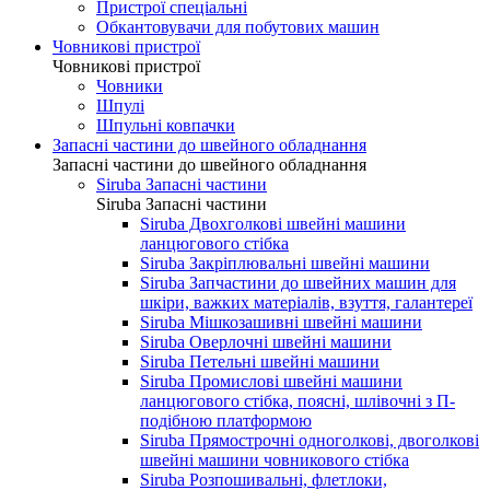
Пристрої спеціальні
Обкантовувачи для побутових машин
Човникові пристрої
Човникові пристрої
Човники
Шпулі
Шпульні ковпачки
Запасні частини до швейного обладнання
Запасні частини до швейного обладнання
Siruba Запасні частини
Siruba Запасні частини
Siruba Двохголкові швейні машини
ланцюгового стібка
Siruba Закріплювальні швейні машини
Siruba Запчастини до швейних машин для
шкіри, важких матеріалів, взуття, галантереї
Siruba Мішкозашивні швейні машини
Siruba Оверлочні швейні машини
Siruba Петельні швейні машини
Siruba Промислові швейні машини
ланцюгового стібка, поясні, шлівочні з П-
подібною платформою
Siruba Прямострочні одноголкові, двоголкові
швейні машини човникового стібка
Siruba Розпошивальні, флетлоки,