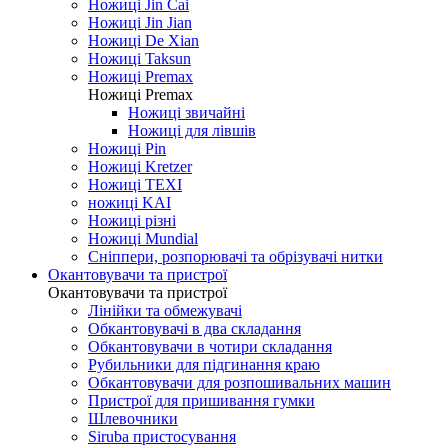
Ножиці Jin Cai
Ножиці Jin Jian
Ножиці De Xian
Ножиці Taksun
Ножиці Premax
Ножиці Premax
Ножиці звичайні
Ножиці для лівшів
Ножиці Pin
Ножиці Kretzer
Ножиці TEXI
ножиці KAI
Ножиці різні
Ножиці Mundial
Сніппери, розпорювачі та обрізувачі нитки
Окантовувачи та пристрої
Окантовувачи та пристрої
Лінійки та обмежувачі
Обкантовувачі в два складання
Обкантовувачи в чотири складання
Рубильники для підгинання краю
Обкантовувачи для розпошивальних машин
Пристрої для пришивання гумки
Шлевочники
Siruba пристосування