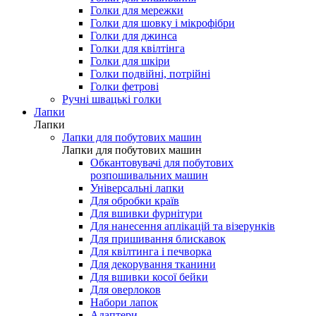
Голки для мережки
Голки для шовку і мікрофібри
Голки для джинса
Голки для квілтінга
Голки для шкіри
Голки подвійні, потрійні
Голки фетрові
Ручні швацькі голки
Лапки
Лапки
Лапки для побутових машин
Лапки для побутових машин
Обкантовувачі для побутових
розпошивальних машин
Універсальні лапки
Для обробки країв
Для вшивки фурнітури
Для нанесення аплікацій та візерунків
Для пришивання блискавок
Для квілтинга і печворка
Для декорування тканини
Для вшивки косої бейки
Для оверлоков
Набори лапок
Адаптери