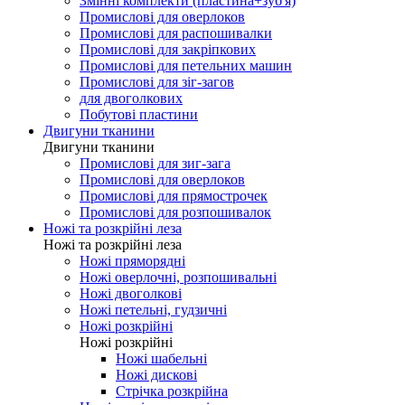
Змінні комплекти (пластина+зуб'я)
Промислові для оверлоков
Промислові для распошивалки
Промислові для закріпкових
Промислові для петельних машин
Промислові для зіг-загов
для двоголкових
Побутові пластини
Двигуни тканини
Двигуни тканини
Промислові для зиг-зага
Промислові для оверлоков
Промислові для прямострочек
Промислові для розпошивалок
Ножі та розкрійні леза
Ножі та розкрійні леза
Ножі пряморядні
Ножі оверлочні, розпошивальні
Ножі двоголкові
Ножі петельні, гудзичні
Ножі розкрійні
Ножі розкрійні
Ножі шабельні
Ножі дискові
Стрічка розкрійна