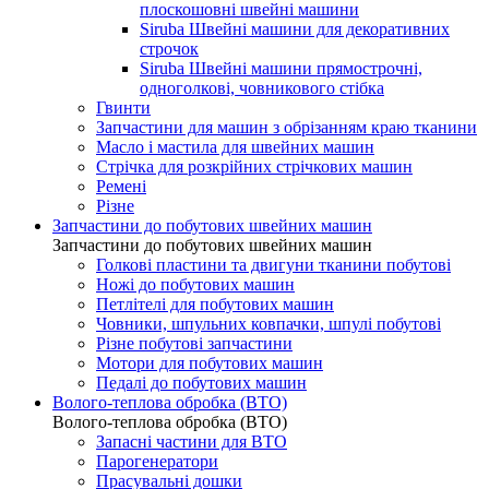
плоскошовні швейні машини
Siruba Швейні машини для декоративних
строчок
Siruba Швейні машини прямострочні,
одноголкові, човникового стібка
Гвинти
Запчастини для машин з обрізанням краю тканини
Масло і мастила для швейних машин
Стрічка для розкрійних стрічкових машин
Ремені
Різне
Запчастини до побутових швейних машин
Запчастини до побутових швейних машин
Голкові пластини та двигуни тканини побутові
Ножі до побутових машин
Петлітелі для побутових машин
Човники, шпульних ковпачки, шпулі побутові
Різне побутові запчастини
Мотори для побутових машин
Педалі до побутових машин
Волого-теплова обробка (ВТО)
Волого-теплова обробка (ВТО)
Запасні частини для ВТО
Парогенератори
Прасувальні дошки