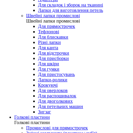
Для складок і зборок на тканині
Лапки для виготовлення петель
Швейні лапки промислові
Швейні лапки промислові
Для прямострочек
Тефлонові
Для блискавки
Різні лапки
Для канта
Для відстрочки
Для присборки
Для шкіри
Для гумки
Для пристосувань
Лапки-ролики
Крокуючі
Для оверлоков
Для распошивалок
Для двоголкових
Для петельних машин
Зигзаг
Голкові пластини
Голкові пластини
Промислові для прямострочек