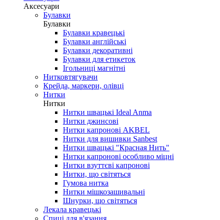
Аксесуари
Булавки
Булавки
Булавки кравецькі
Булавки англійські
Булавки декоративні
Булавки для етикеток
Ігольниці магнітні
Нитковтягувачи
Крейда, маркери, олівці
Нитки
Нитки
Нитки швацькі Ideal Anma
Нитки джинсові
Нитки капронові AKBEL
Нитки для вишивки Sanbest
Нитки швацькі "Красная Нить"
Нитки капронові особливо міцні
Нитки взуттєві капронові
Нитки, що світяться
Гумова нитка
Нитки мішкозашивальні
Шнурки, що світяться
Лекала кравецькі
Cпиці для в'язання