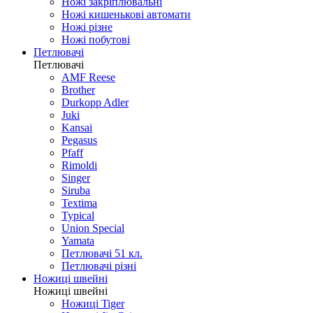
Ножі закріплювальні
Ножі кишенькові автомати
Ножі різне
Ножі побутові
Петлювачі
Петлювачі
AMF Reese
Brother
Durkopp Adler
Juki
Kansai
Pegasus
Pfaff
Rimoldi
Singer
Siruba
Textima
Typical
Union Special
Yamata
Петлювачі 51 кл.
Петлювачі різні
Ножиці швейні
Ножиці швейні
Ножиці Tiger