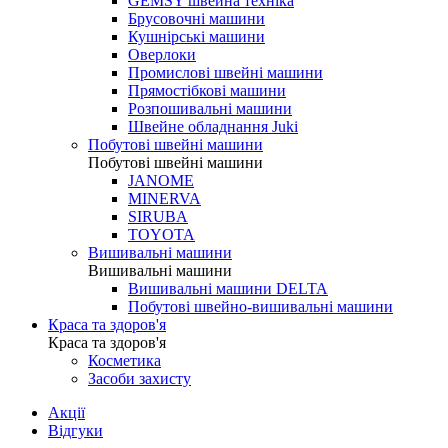
GEMSY швейна техніка
Брусовочні машини
Кушнірські машини
Оверлоки
Промислові швейні машини
Прямостібкові машини
Розпошивальні машини
Швейне обладнання Juki
Побутові швейні машини
Побутові швейні машини
JANOME
MINERVA
SIRUBA
TOYOTA
Вишивальні машини
Вишивальні машини
Вишивальні машини DELTA
Побутові швейно-вишивальні машини
Краса та здоров'я
Краса та здоров'я
Косметика
Засоби захисту
Акції
Відгуки