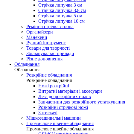
Стрічка липучка 3 см
Стрічка липучка 3,8 см
Стрічка липучка 5 см
Стрічка липучка 10 см
Ремінна стрічка стропа
Органайзери
Манекени
Ручний інструмент
Товари для творчості
Збільшувальні прилади
Різне доповнення
Обладнання
Обладнання
Розкрійне обладнання
Розкрійне обладнання
Ножі розкрійні
Витратні матеріали і аксесуари
Леза до розкрійних ножів
Запчастини для розкрійного устаткування
Розкрійні стрічкові ножі
Затискачі
Мішкозашивальні машини
Промислове швейне обладнання
Промислове швейне обладнання